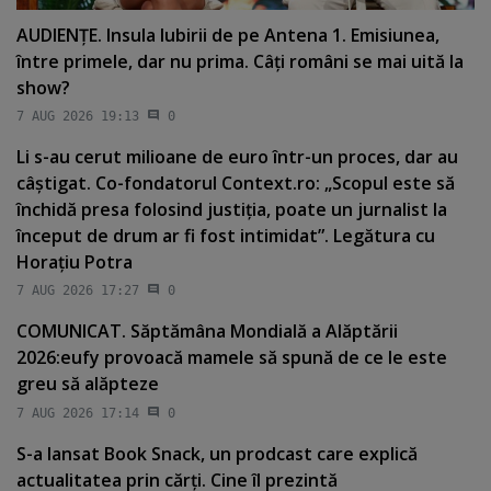
AUDIENŢE. Insula Iubirii de pe Antena 1. Emisiunea,
între primele, dar nu prima. Câţi români se mai uită la
show?
7 AUG 2026 19:13
0
Li s-au cerut milioane de euro într-un proces, dar au
câştigat. Co-fondatorul Context.ro: „Scopul este să
închidă presa folosind justiţia, poate un jurnalist la
început de drum ar fi fost intimidat”. Legătura cu
Horaţiu Potra
7 AUG 2026 17:27
0
COMUNICAT. Săptămâna Mondială a Alăptării
2026:eufy provoacă mamele să spună de ce le este
greu să alăpteze
7 AUG 2026 17:14
0
S-a lansat Book Snack, un prodcast care explică
actualitatea prin cărţi. Cine îl prezintă