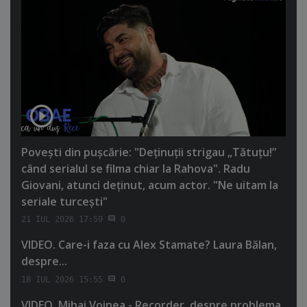
Poveşti din puşcărie: "Deţinuţii strigau „Tătuţu!”
când serialul se filma chiar la Rahova". Radu
Giovani, atunci deţinut, acum actor. "Ne uitam la
seriale turceşti"
21 IUL 2026 17:59
0
VIDEO. Care-i faza cu Alex Stamate? Laura Bălan,
despre...
18 IUL 2026 15:55
0
VIDEO. Mihai Voinea - Recorder, despre problema