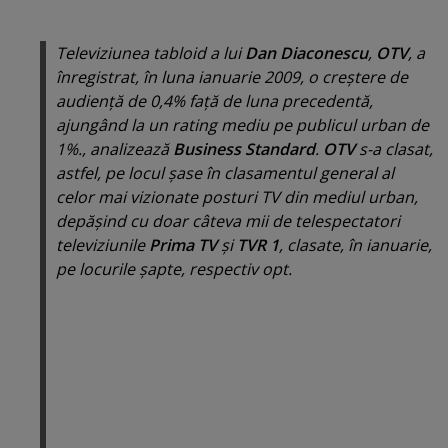
Televiziunea tabloid a lui
Dan Diaconescu
,
OTV
, a
înregistrat, în luna ianuarie 2009, o creştere de
audienţă de 0,4% faţă de luna precedentă,
ajungând la un rating mediu pe publicul urban de
1%., analizează
Business Standard
.
OTV
s-a clasat,
astfel, pe locul şase în clasamentul general al
celor mai vizionate posturi TV din mediul urban,
depăşind cu doar câteva mii de telespectatori
televiziunile
Prima TV
şi
TVR 1
, clasate, în ianuarie,
pe locurile şapte, respectiv opt.