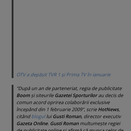
OTV a depăşit TVR 1 şi Prima TV în ianuarie
"După un an de parteneriat, regia de publicitate
Boom
şi siteurile
Gazetei Sporturilor
au decis de
comun acord oprirea colaborării exclusive
începând din 1 februarie 2009", scrie
HotNews
,
citând
blogul
lui
Gusti Roman
,
director executiv
Gazeta Online
.
Gusti Roman
multumeşte regiei
de publicitate online şi afirmă că munca celor de