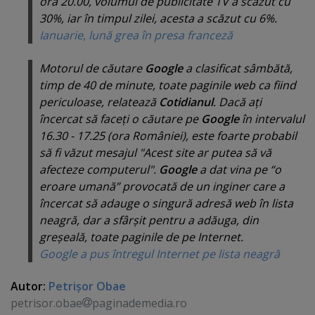
ora 20.00, volumul de publicitate TV a scăzut cu
30%, iar în timpul zilei, acesta a scăzut cu 6%.
Ianuarie, lună grea în presa franceză
Motorul de căutare
Google
a clasificat sâmbătă,
timp de 40 de minute, toate paginile web ca fiind
periculoase, relatează
Cotidianul
. Dacă aţi
încercat să faceţi o căutare pe
Google
în intervalul
16.30 - 17.25 (ora României), este foarte probabil
să fi văzut mesajul "
Acest site ar putea să vă
afecteze computerul
".
Google
a dat vina pe “
o
eroare umană
” provocată de un inginer care a
încercat să adauge o singură adresă web în lista
neagră, dar a sfârşit pentru a adăuga, din
greşeală, toate paginile de pe Internet.
Google a pus întregul Internet pe lista neagră
Autor:
Petrişor Obae
petrisor.obae
paginademedia.ro