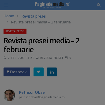
Home
Revista presei
Skip
Revista presei media – 2 februarie
to
main
content
Revista presei media – 2
februarie
2 FEB 2009 11:58
REVISTA PRESEI
0
Facebook
Petrişor Obae
petrisor.obae
paginademedia.ro