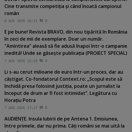
Cine transmite competiţia şi când înoată campionul
român
6 AUG 2026 16:31
0
E pe bune! Revista BRAVO, din nou tipărită în România
în zeci de mii de exemplare. Doar un număr.
"Amintirea" aleasă să fie adusă înapoi într-o campanie
inedită! Unde se găseşte publicaţia (PROIECT SPECIAL)
7 AUG 2026 15:19
0
Li s-au cerut milioane de euro într-un proces, dar au
câştigat. Co-fondatorul Context.ro: „Scopul este să
închidă presa folosind justiţia, poate un jurnalist la
început de drum ar fi fost intimidat”. Legătura cu
Horaţiu Potra
7 AUG 2026 17:27
0
AUDIENŢE. Insula Iubirii de pe Antena 1. Emisiunea,
între primele, dar nu prima. Câţi români se mai uită la