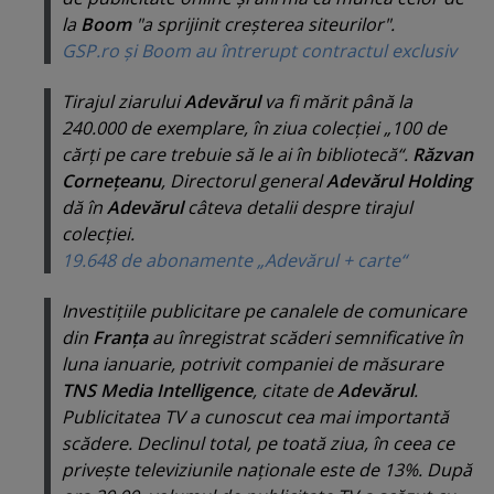
la
Boom
"
a sprijinit creşterea siteurilor
".
GSP.ro şi Boom au întrerupt contractul exclusiv
Tirajul ziarului
Adevărul
va fi mărit până la
240.000 de exemplare, în ziua colecţiei „
100 de
cărţi pe care trebuie să le ai în bibliotecă
“.
Răzvan
Corneţeanu
,
Directorul general
Adevărul Holding
dă în
Adevărul
câteva detalii despre tirajul
colecţiei.
19.648 de abonamente „Adevărul + carte“
Investiţiile publicitare pe canalele de comunicare
din
Franţa
au înregistrat scăderi semnificative în
luna ianuarie, potrivit companiei de măsurare
TNS Media Intelligence
, citate de
Adevărul
.
Publicitatea TV a cunoscut cea mai importantă
scădere. Declinul total, pe toată ziua, în ceea ce
priveşte televiziunile naţionale este de 13%. După