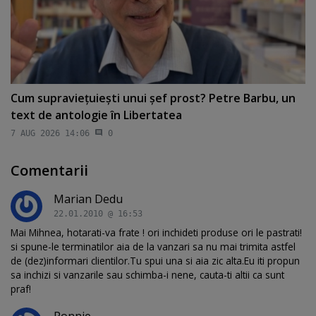
Cum supravieţuieşti unui şef prost? Petre Barbu, un
text de antologie în Libertatea
7 AUG 2026 14:06
0
Comentarii
Marian Dedu
22.01.2010 @ 16:53
Mai Mihnea, hotarati-va frate ! ori inchideti produse ori le pastrati!
si spune-le terminatilor aia de la vanzari sa nu mai trimita astfel
de (dez)informari clientilor.Tu spui una si aia zic alta.Eu iti propun
sa inchizi si vanzarile sau schimba-i nene, cauta-ti altii ca sunt
praf!