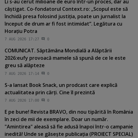
Li s-au cerut milioane de euro într-un proces, dar au
câştigat. Co-fondatorul Context.ro: „Scopul este să
închidă presa folosind justiţia, poate un jurnalist la
început de drum ar fi fost intimidat”. Legătura cu
Horaţiu Potra
7 AUG 2026 17:27
0
COMUNICAT. Săptămâna Mondială a Alăptării
2026:eufy provoacă mamele să spună de ce le este
greu să alăpteze
7 AUG 2026 17:14
0
S-a lansat Book Snack, un prodcast care explică
actualitatea prin cărţi. Cine îl prezintă
7 AUG 2026 17:00
0
E pe bune! Revista BRAVO, din nou tipărită în România
în zeci de mii de exemplare. Doar un număr.
"Amintirea" aleasă să fie adusă înapoi într-o campanie
inedită! Unde se găseşte publicaţia (PROIECT SPECIAL)