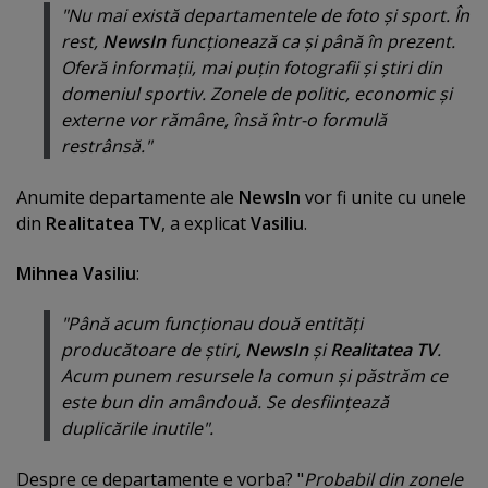
"Nu mai există departamentele de foto şi sport. În
rest,
NewsIn
funcţionează ca şi până în prezent.
Oferă informaţii, mai puţin fotografii şi ştiri din
domeniul sportiv. Zonele de politic, economic şi
externe vor rămâne, însă într-o formulă
restrânsă."
Anumite departamente ale
NewsIn
vor fi unite cu
unele
din
Realitatea TV
, a explicat
Vasiliu
.
Mihnea Vasiliu
:
"Până acum funcţionau două entităţi
producătoare de ştiri,
NewsIn
şi
Realitatea TV
.
Acum punem resursele la comun şi păstrăm ce
este bun din amândouă. Se desfiinţează
duplicările inutile".
Despre ce departamente e vorba? "
Probabil din zonele