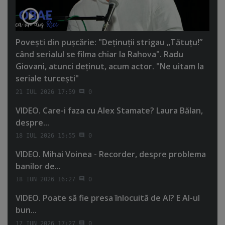
Poveşti din puşcărie: "Deţinuţii strigau „Tătuţu!”
când serialul se filma chiar la Rahova". Radu
Giovani, atunci deţinut, acum actor. "Ne uitam la
seriale turceşti"
21 IUL 2026 17:59
0
VIDEO. Care-i faza cu Alex Stamate? Laura Bălan,
despre...
18 IUL 2026 15:55
0
VIDEO. Mihai Voinea - Recorder, despre problema
banilor de...
18 IUN 2026 16:27
0
VIDEO. Poate să fie presa înlocuită de AI? E AI-ul
bun...
17 IUN 2026 17:27
0