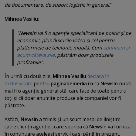
de documentare, de suport logistic în general
."
Mihnea Vasiliu
:
"
NewsIn
va fi o agenţie specializată pe politic şi pe
economic, plus fluxurile video şi cel pentru
platformele de telefonie mobilă. Cum
spuneam şi
acum câteva zile
, păstrăm doar produsele
profitabile".
În urmă cu două zile,
Mihnea Vasiliu
declara în
exclusivitate
pentru
paginademedia.ro
că
NewsIn
nu va
mai fi o agenţie generalistă, care face de toate pentru
toţi şi că doar anumite produse ale companiei vor fi
păstrate.
Astăzi,
NewsIn
a trimis şi un scurt mesaj de liniştire
către clienţii agenţiei, care spunea că
NewsIn
va furniza
în continuare aceleaşi servicii ca şi până în prezent.