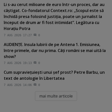
Li s-au cerut milioane de euro într-un proces, dar au
câştigat. Co-fondatorul Context.ro: „Scopul este să
închidă presa folosind justiţia, poate un jurnalist la
început de drum ar fi fost intimidat”. Legătura cu
Horaţiu Potra
7 AUG 2026 17:27
0
AUDIENŢE. Insula Iubirii de pe Antena 1. Emisiunea,
între primele, dar nu prima. Câţi români se mai uită la
show?
7 AUG 2026 19:13
0
Cum supravieţuieşti unui şef prost? Petre Barbu, un
text de antologie în Libertatea
7 AUG 2026 14:06
0
mai multe articole