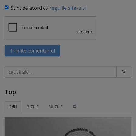
Sunt de acord cu
regulile site-ului
Trimite comentariul
Caută
Top
24H
7 ZILE
30 ZILE