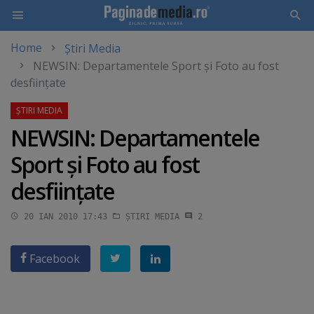
Home
Știri Media
Skip
NEWSIN: Departamentele Sport şi Foto au fost
to
desfiinţate
main
content
NEWSIN: Departamentele
Sport şi Foto au fost
desfiinţate
20 IAN 2010 17:43
ȘTIRI MEDIA
2
Facebook