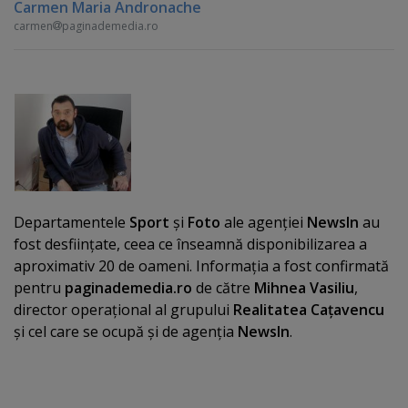
Carmen Maria Andronache
carmen
paginademedia.ro
Departamentele
Sport
şi
Foto
ale agenţiei
NewsIn
au
fost desfiinţate, ceea ce înseamnă disponibilizarea a
aproximativ 20 de oameni. Informaţia a fost confirmată
pentru
paginademedia.ro
de către
Mihnea Vasiliu
,
director operaţional al grupului
Realitatea Caţavencu
şi cel care se ocupă şi de agenţia
NewsIn
.