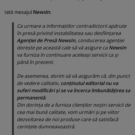
Iată mesajul
NewsIn
:
Ca urmare a informaţiilor contradictorii apărute
în presă privind instabilitatea sau desfiinţarea
Agenţiei de Presă NewsIn
, conducerea agenţiei
doreşte pe această cale să vă asigure ca
NewsIn
va furniza în continuare aceleaşi servicii ca şi
până în prezent.
De asemenea, dorim să vă asigurăm că, din punct
de vedere calitativ,
conţinutul editorial nu va
suferi modificări şi se va încerca îmbunătăţirea sa
permanentă
.
Din dorinţa de a furniza clienţilor noştri servicii de
cea mai bună calitate, vom urmări şi pe viitor
dezvoltarea de noi produse care să satisfacă
cerinţele dumneavoastră.