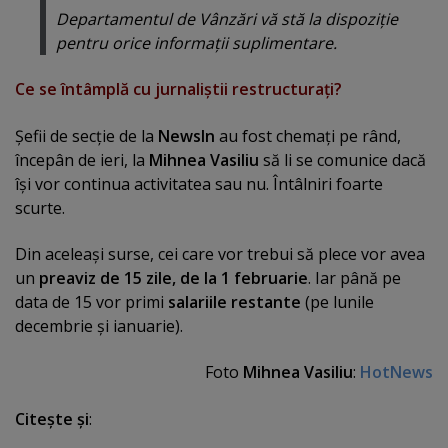
Departamentul de Vânzări vă stă la dispoziţie
pentru orice informaţii suplimentare.
Ce se întâmplă cu jurnaliştii restructuraţi?
Şefii de secţie de la
NewsIn
au fost chemaţi pe rând,
începân de ieri, la
Mihnea Vasiliu
să li se comunice dacă
îşi vor continua activitatea sau nu. Întâlniri foarte
scurte.
Din aceleaşi surse, cei care vor trebui să plece vor avea
un
preaviz de 15 zile, de la 1 februarie
. Iar până pe
data de 15 vor primi
salariile restante
(pe lunile
decembrie şi ianuarie).
Foto
Mihnea Vasiliu
:
HotNews
Citeşte şi
: