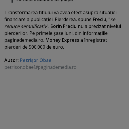
Transformarea titlului va avea efect asupra situaţiei
financiare a publicaţiei. Pierderea, spune
Freciu
, "
se
reduce semnificativ
".
Sorin Freciu
nu a precizat nivelul
pierderilor. Pe primele şase luni, din informaţiile
paginademedia.ro,
Money Express
a înregistrat
pierderi de 500.000 de euro.
Autor:
Petrişor Obae
petrisor.obae
paginademedia.ro