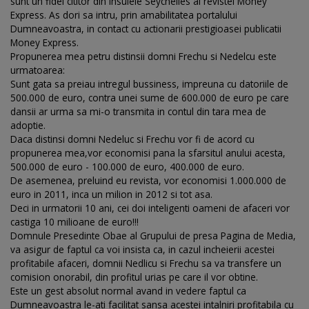
sunt un fidel cititor din Insulele Seychelles al revistei Money
Express. As dori sa intru, prin amabilitatea portalului
Dumneavoastra, in contact cu actionarii prestigioasei publicatii
Money Express.
Propunerea mea petru distinsii domni Frechu si Nedelcu este
urmatoarea:
Sunt gata sa preiau intregul bussiness, impreuna cu datoriile de
500.000 de euro, contra unei sume de 600.000 de euro pe care
dansii ar urma sa mi-o transmita in contul din tara mea de
adoptie.
Daca distinsi domni Nedeluc si Frechu vor fi de acord cu
propunerea mea,vor economisi pana la sfarsitul anului acesta,
500.000 de euro - 100.000 de euro, 400.000 de euro.
De asemenea, preluind eu revista, vor economisi 1.000.000 de
euro in 2011, inca un milion in 2012 si tot asa.
Deci in urmatorii 10 ani, cei doi inteligenti oameni de afaceri vor
castiga 10 milioane de euro!!!
Domnule Presedinte Obae al Grupului de presa Pagina de Media,
va asigur de faptul ca voi insista ca, in cazul incheierii acestei
profitabile afaceri, domnii Nedlicu si Frechu sa va transfere un
comision onorabil, din profitul urias pe care il vor obtine.
Este un gest absolut normal avand in vedere faptul ca
Dumneavoastra le-ati facilitat sansa acestei intalniri profitabila cu