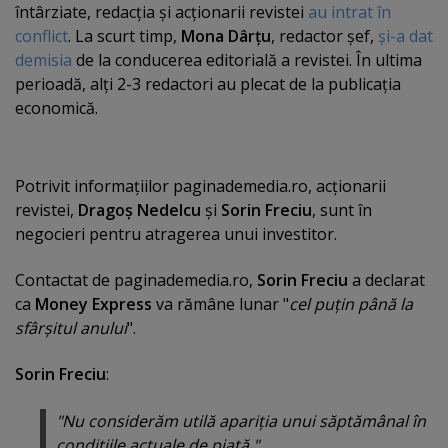
întârziate, redacţia şi acţionarii revistei
au intrat în
conflict
.
La scurt timp,
Mona Dârţu
, redactor şef,
şi-a dat
demisia
de la conducerea editorială a revistei. În ultima
perioadă, alţi 2-3 redactori au plecat de la publicaţia
economică.
Potrivit informaţiilor paginademedia.ro, acţionarii
revistei,
Dragoş Nedelcu
şi
Sorin Freciu
, sunt în
negocieri pentru atragerea unui investitor.
Contactat de paginademedia.ro,
Sorin Freciu
a declarat
ca
Money Express
va rămâne lunar "
cel puţin până la
sfârşitul anului
".
Sorin Freciu
:
"Nu considerăm utilă apariţia unui săptămânal în
condiţiile actuale de piaţă."