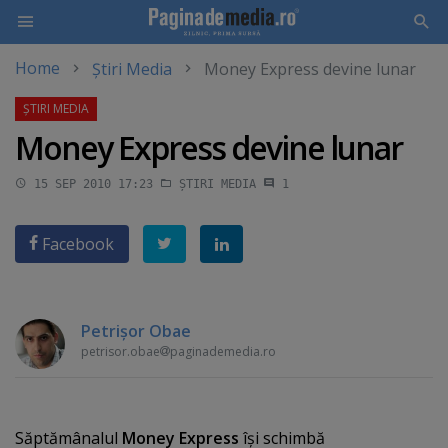
Home
Știri Media
Money Express devine lunar
Skip
to
main
Money Express devine lunar
content
15 SEP 2010 17:23
ȘTIRI MEDIA
1
Facebook
Petrişor Obae
petrisor.obae
paginademedia.ro
Săptămânalul
Money Express
îşi schimbă