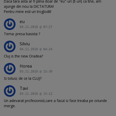
Daca tara asta ar fi plina doar de "eu"-uri (E-uri) ca tine, am
ajunge din nou la DICTATURA!
Pentru mine esti un troglodit!
eu
04.11.2010 @ 07:27
Tema: presa basista ?
Silviu
04.11.2010 @ 04:24
Cluj is the new Oradea?
Horea
03.11.2010 @ 15:39
Si totusi; de ce la CLUJ?
Tavi
03.11.2010 @ 15:12
Un adevarat profesionist,care a facut si face treaba pe oriunde
merge.