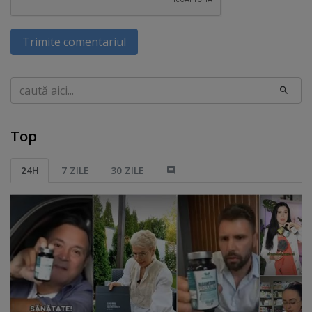
Trimite comentariul
Caută
Top
24H
7 ZILE
30 ZILE