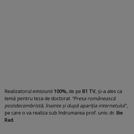
Realizatorul emisiunii
100%,
de pe
B1 TV
, şi-a ales ca
temă pentru teza de doctorat
"Presa românească
postdecembristă, înainte şi după apariţia internetulu
i",
pe care o va realiza sub îndrumarea prof. univ. dr.
Ilie
Rad
.