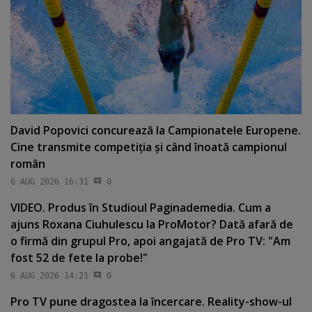
David Popovici concurează la Campionatele Europene.
Cine transmite competiţia şi când înoată campionul
român
6 AUG 2026 16:31
0
VIDEO. Produs în Studioul Paginademedia. Cum a
ajuns Roxana Ciuhulescu la ProMotor? Dată afară de
o firmă din grupul Pro, apoi angajată de Pro TV: "Am
fost 52 de fete la probe!"
6 AUG 2026 14:21
0
Pro TV pune dragostea la încercare. Reality-show-ul