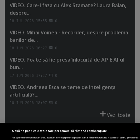
VIDEO. Care-i faza cu Alex Stamate? Laura Bălan,
despre...
18 IUL 2026 15:55
0
VIDEO. Mihai Voinea - Recorder, despre problema
banilor de...
18 IUN 2026 16:27
0
VIDEO. Poate să fie presa înlocuită de AI? E AI-ul
bun...
17 IUN 2026 17:27
0
VIDEO. Andreea Esca se teme de inteligenţa
artificială?...
10 IUN 2026 18:07
0
Vezi toate
Nouă ne pasă ca datele tale personale să rămână confidențiale
Noi și partenerii noștri stocăm și/sau accesăm informații pe un dispozitiv, cum ar fi identificatori unici în cookie-uri pentru procesarea