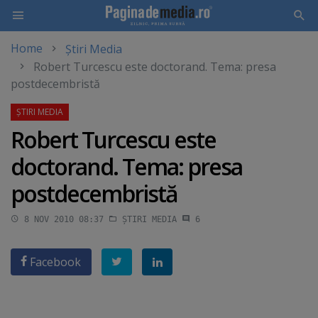
Home
Știri Media
Skip
Robert Turcescu este doctorand. Tema: presa
to
postdecembristă
main
content
Robert Turcescu este
doctorand. Tema: presa
postdecembristă
8 NOV 2010 08:37
ȘTIRI MEDIA
6
Facebook