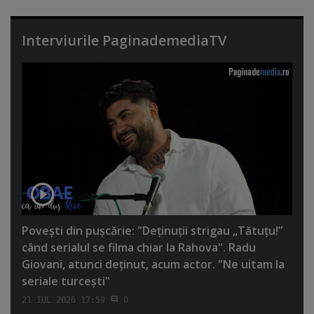
Interviurile PaginademediaTV
Poveşti din puşcărie: "Deţinuţii strigau „Tătuţu!”
când serialul se filma chiar la Rahova". Radu
Giovani, atunci deţinut, acum actor. "Ne uitam la
seriale turceşti"
21 IUL 2026 17:59
0