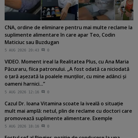
CNA, ordine de eliminare pentru mai multe reclame la
suplimente alimentare în care apar Teo, Codin
Maticiuc sau Buzdugan
5 AUG 2026 20:43
0
VIDEO. Moment ireal la Realitatea Plus, cu Ana Maria
Păcuraru, fiica patronului. „A fost odată ca niciodată
o ţară aşezată la poalele munţilor, cu mine adânci şi
oameni harnici...”
5 AUG 2026 12:16
0
Cazul Dr. Ioana Vitamina scoate la iveală o situaţie
mult mai amplă: netul, plin de reclame cu doctori care
promovează suplimente alimentare. Exemple
5 AUG 2026 18:16
0
Fostul şef al Ringier, poziţie de conducere la una