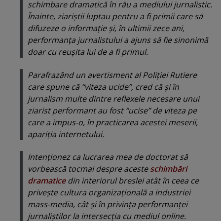
schimbare dramatică în rău a mediului jurnalistic.
Înainte, ziariştii luptau pentru a fi primii care să
difuzeze o informaţie şi, în ultimii zece ani,
performanţa jurnalistului a ajuns să fie sinonimă
doar cu reuşita lui de a fi primul.
Parafrazând un avertisment al Poliţiei Rutiere
care spune că “
viteza ucide
”, cred că şi în
jurnalism multe dintre reflexele necesare unui
ziarist performant au fost “
ucise
” de viteza pe
care a impus-o, în practicarea acestei meserii,
apariţia internetului.
Intenţionez ca lucrarea mea de doctorat să
vorbească tocmai despre aceste
schimbări
dramatice
din interiorul breslei atât în ceea ce
priveşte cultura organizaţională a industriei
mass-media, cât şi în privinţa performanţei
jurnaliştilor la intersecţia cu mediul online.