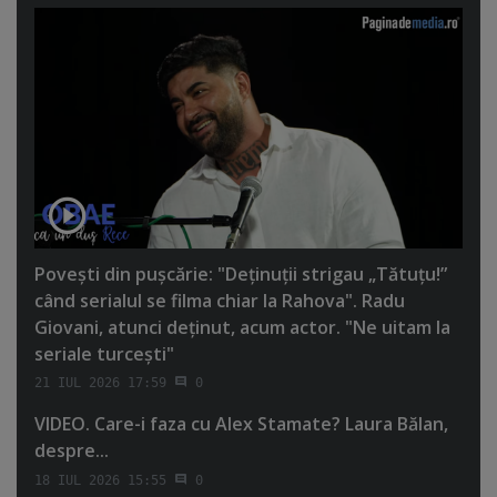
Poveşti din puşcărie: "Deţinuţii strigau „Tătuţu!”
când serialul se filma chiar la Rahova". Radu
Giovani, atunci deţinut, acum actor. "Ne uitam la
seriale turceşti"
21 IUL 2026 17:59
0
VIDEO. Care-i faza cu Alex Stamate? Laura Bălan,
despre...
18 IUL 2026 15:55
0