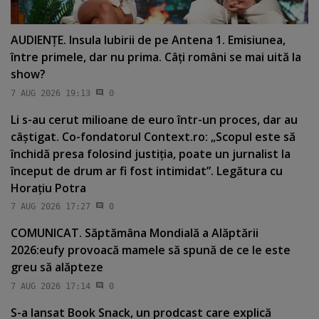
AUDIENŢE. Insula Iubirii de pe Antena 1. Emisiunea,
între primele, dar nu prima. Câţi români se mai uită la
show?
7 AUG 2026 19:13
0
Li s-au cerut milioane de euro într-un proces, dar au
câştigat. Co-fondatorul Context.ro: „Scopul este să
închidă presa folosind justiţia, poate un jurnalist la
început de drum ar fi fost intimidat”. Legătura cu
Horaţiu Potra
7 AUG 2026 17:27
0
COMUNICAT. Săptămâna Mondială a Alăptării
2026:eufy provoacă mamele să spună de ce le este
greu să alăpteze
7 AUG 2026 17:14
0
S-a lansat Book Snack, un prodcast care explică