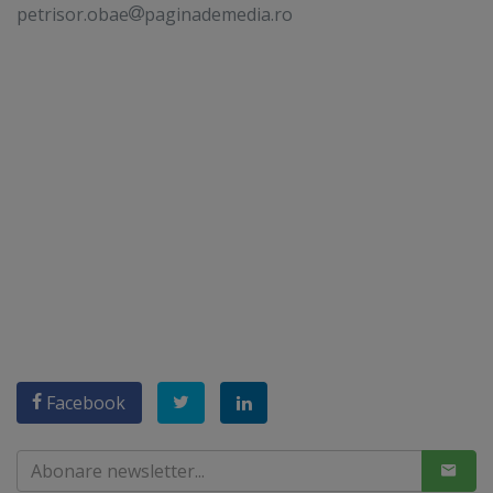
petrisor.obae
paginademedia.ro
Facebook