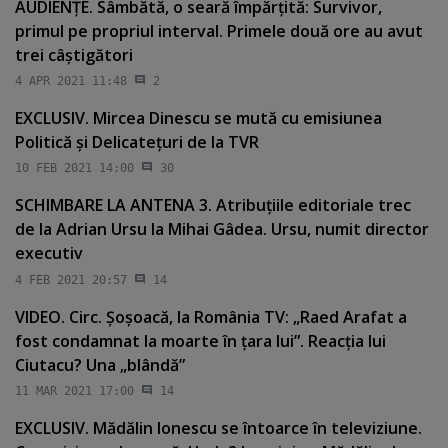
AUDIENŢE. Sâmbătă, o seară împărţită: Survivor,
primul pe propriul interval. Primele două ore au avut
trei câştigători
4 APR 2021 11:48
2
EXCLUSIV. Mircea Dinescu se mută cu emisiunea
Politică şi Delicateţuri de la TVR
10 FEB 2021 14:00
30
SCHIMBARE LA ANTENA 3. Atribuţiile editoriale trec
de la Adrian Ursu la Mihai Gâdea. Ursu, numit director
executiv
4 FEB 2021 20:57
14
VIDEO. Circ. Şoşoacă, la România TV: „Raed Arafat a
fost condamnat la moarte în ţara lui”. Reacţia lui
Ciutacu? Una „blândă”
11 MAR 2021 17:00
14
EXCLUSIV. Mădălin Ionescu se întoarce în televiziune.