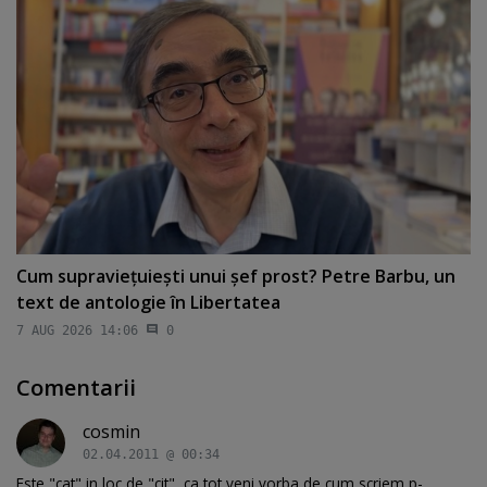
Cum supravieţuieşti unui şef prost? Petre Barbu, un
text de antologie în Libertatea
7 AUG 2026 14:06
0
Comentarii
cosmin
02.04.2011 @ 00:34
Este "cat" in loc de "cit", ca tot veni vorba de cum scriem p-