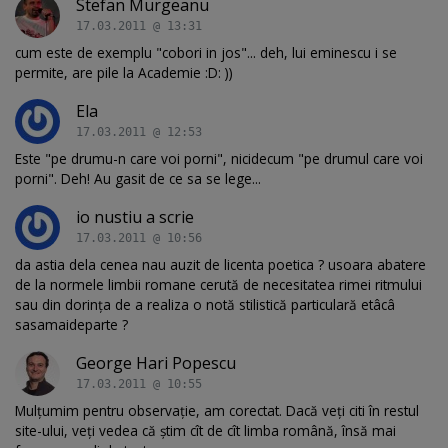
Stefan Murgeanu
17.03.2011 @ 13:31
cum este de exemplu "cobori in jos"... deh, lui eminescu i se
permite, are pile la Academie :D: ))
Ela
17.03.2011 @ 12:53
Este "pe drumu-n care voi porni", nicidecum "pe drumul care voi
porni". Deh! Au gasit de ce sa se lege...
io nustiu a scrie
17.03.2011 @ 10:56
da astia dela cenea nau auzit de licenta poetica ? usoara abatere
de la normele limbii romane cerută de necesitatea rimei ritmului
sau din dorinţa de a realiza o notă stilistică particulară etâcâ
sasamaideparte ?
George Hari Popescu
17.03.2011 @ 10:55
Mulţumim pentru observaţie, am corectat. Dacă veţi citi în restul
site-ului, veţi vedea că ştim cît de cît limba română, însă mai