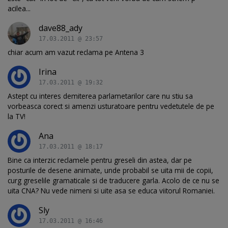
acilea...
dave88_ady
17.03.2011 @ 23:57
chiar acum am vazut reclama pe Antena 3
Irina
17.03.2011 @ 19:32
Astept cu interes demiterea parlametarilor care nu stiu sa
vorbeasca corect si amenzi usturatoare pentru vedetutele de pe
la TV!
Ana
17.03.2011 @ 18:17
Bine ca interzic reclamele pentru greseli din astea, dar pe
posturile de desene animate, unde probabil se uita mii de copii,
curg greselile gramaticale si de traducere garla. Acolo de ce nu se
uita CNA? Nu vede nimeni si uite asa se educa viitorul Romaniei.
Sly
17.03.2011 @ 16:46