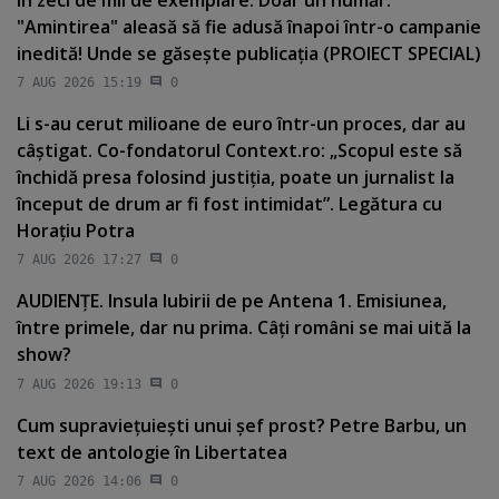
"Amintirea" aleasă să fie adusă înapoi într-o campanie
inedită! Unde se găseşte publicaţia (PROIECT SPECIAL)
7 AUG 2026 15:19
0
Li s-au cerut milioane de euro într-un proces, dar au
câştigat. Co-fondatorul Context.ro: „Scopul este să
închidă presa folosind justiţia, poate un jurnalist la
început de drum ar fi fost intimidat”. Legătura cu
Horaţiu Potra
7 AUG 2026 17:27
0
AUDIENŢE. Insula Iubirii de pe Antena 1. Emisiunea,
între primele, dar nu prima. Câţi români se mai uită la
show?
7 AUG 2026 19:13
0
Cum supravieţuieşti unui şef prost? Petre Barbu, un
text de antologie în Libertatea
7 AUG 2026 14:06
0