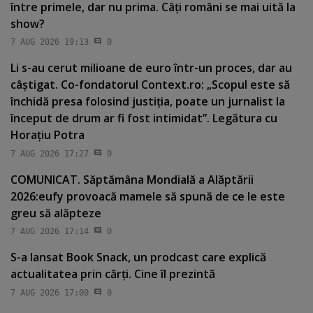
între primele, dar nu prima. Câţi români se mai uită la
show?
7 AUG 2026 19:13
0
Li s-au cerut milioane de euro într-un proces, dar au
câştigat. Co-fondatorul Context.ro: „Scopul este să
închidă presa folosind justiţia, poate un jurnalist la
început de drum ar fi fost intimidat”. Legătura cu
Horaţiu Potra
7 AUG 2026 17:27
0
COMUNICAT. Săptămâna Mondială a Alăptării
2026:eufy provoacă mamele să spună de ce le este
greu să alăpteze
7 AUG 2026 17:14
0
S-a lansat Book Snack, un prodcast care explică
actualitatea prin cărţi. Cine îl prezintă
7 AUG 2026 17:00
0