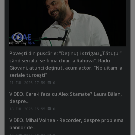
Poveşti din puşcărie: "Deţinuţii strigau „Tătuţu!”
când serialul se filma chiar la Rahova". Radu
Giovani, atunci deţinut, acum actor. "Ne uitam la
seriale turceşti"
21 IUL 2026 17:59
0
VIDEO. Care-i faza cu Alex Stamate? Laura Bălan,
despre...
18 IUL 2026 15:55
0
VIDEO. Mihai Voinea - Recorder, despre problema
banilor de...