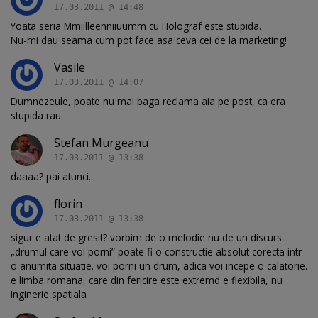
17.03.2011 @ 14:48
Yoata seria Mmiilleenniiuumm cu Holograf este stupida.
Nu-mi dau seama cum pot face asa ceva cei de la marketing!
Vasile
17.03.2011 @ 14:07
Dumnezeule, poate nu mai baga reclama aia pe post, ca era
stupida rau.
Stefan Murgeanu
17.03.2011 @ 13:38
daaaa? pai atunci...
florin
17.03.2011 @ 13:38
sigur e atat de gresit? vorbim de o melodie nu de un discurs...
„drumul care voi porni” poate fi o constructie absolut corecta intr-
o anumita situatie. voi porni un drum, adica voi incepe o calatorie.
e limba romana, care din fericire este extremd e flexibila, nu
inginerie spatiala