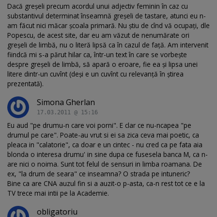
Dacă greşeli precum acordul unui adjectiv feminin în caz cu
substantivul determinat înseamnă greşeli de tastare, atunci eu n-
am făcut nici măcar şcoala primară. Nu ştiu de cînd vă ocupaţi, dle
Popescu, de acest site, dar eu am văzut de nenumărate ori
greşeli de limbă, nu o literă lipsă ca în cazul de faţă. Am intervenit
fiindcă mi s-a părut hilar ca, într-un text în care se vorbeşte
despre greşeli de limbă, să apară o eroare, fie ea şi lipsa unei
litere dintr-un cuvînt (deşi e un cuvînt cu relevanţă în ştirea
prezentată).
Simona Gherlan
17.03.2011 @ 15:16
Eu aud "pe drumu-n care voi porni". E clar ce nu-ncapea "pe
drumul pe care". Poate-au vrut si ei sa zica ceva mai poetic, ca
pleaca in "calatorie", ca doar e un cintec - nu cred ca pe fata aia
blonda o interesa drumu' in sine dupa ce fusesela banca M, ca n-
are nici o noima. Sunt tot felul de sensuri in limba roamana. De
ex, "la drum de seara" ce inseamna? O strada pe intuneric?
Bine ca are CNA auzul fin si a auzit-o p-asta, ca-n rest tot ce e la
TV trece mai intii pe la Academie.
obligatoriu