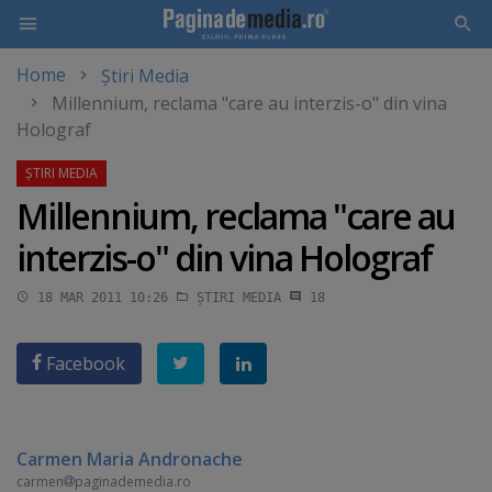
Home
Știri Media
Skip
Millennium, reclama "care au interzis-o" din vina
to
Holograf
main
content
Millennium, reclama "care au
interzis-o" din vina Holograf
18 MAR 2011 10:26
ȘTIRI MEDIA
18
Facebook
Carmen Maria Andronache
carmen
paginademedia.ro