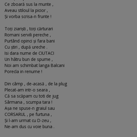
Ce zboară sus la munte ,
Aveau stiloul la picior ,
Şi vorba scrisa-n frunte !
Toţi ziarişti , toţi cărturari
Romani servili pereche ,
Purtând opinci şi fara bani
Cu ştiri , după ureche .
Isi dara nume de CIUTACI
Un hâtru bun de spume ,
Noi am schimbat langa Balcani
Porecla in renume !
Din câmp , de-acasă , de la plug
Plecat-am intr-o seara ,
Că sa scăpam cu toti de jug
Sârmana , scumpa tara !
Aşa ne spuse-n graiul sau
CORSARUL , pe furtuna ,
Şi l-am urmat cu D-zeu ,
Ne-am dus cu voie buna .