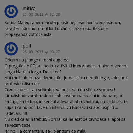
mitica
25.03.2011 @ 02:28
Sorina Matei, cariera facuta pe isterie, iesire din scena isterica,
caracter indoilnic, omul lui Turcan si Lazaroiu... Restul e
propaganda cotrocenista.
poll
25.03.2011 @ 00:27
Oricum nu plange nimeni dupa ea.
O pregateste PDL-ul pentru activitati importante... maine o vedem
langa Narcisa Iorga. De ce nu?
Mai multi abereaza: demnitate, jurnalisti cu deontologie, adevarat
profesionalism etc.
Cred ca unii si-au schimbat valorile, sau nu stiu ce vorbesc!
Jurnalist adevarat cu demnitate inseamna sa stai in picioare, nu
sa fugi, sa te bati, in sensul adevarat al cuvantului, nu sa fii las, te
superi ca nu poti face un interviu cu Basescu si apoi explici ...
"adevarul"!!!
Nu cred ca ar fi trebuit, Sorina, sa fie atat de tavnoasa si apoi sa
se victimizeze.
Iar noi, la comentarii, sa-i plangem de mila.