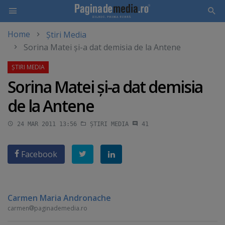
Home
Știri Media
Skip
Sorina Matei şi-a dat demisia de la Antene
to
main
content
Sorina Matei şi-a dat demisia
de la Antene
24 MAR 2011 13:56
ȘTIRI MEDIA
41
Facebook
Carmen Maria Andronache
carmen
paginademedia.ro