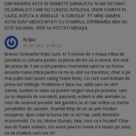
DAR INDIVIDA ASTA SE NUMESTE JURNALISTA. M-AM SATURAT
DE JURNALISTI CARE NU CUNOSC INTELESUL UNOR CUVINTE IN
CAZUL ACESTA A VERBULUI: "A SURVOLA". PT MINE OAMENI
ASTIA SUNT MEDIOCRITATI CU STAMPILA, EXPRIMAREA MEA NU
ESTE VULGARA, SPER SA POSTATI MESAJUL
Kripo
25.03.2011 @ 09:31
Bravos Sorinache! Kripo sunt. Ar fi nevoie de o masa critica de
jurnalisti cu coloana pentru ca presa din Ro sa-si revina. Am iesit
din presa de 3 ani si tot pandesc momentul cand se va forma
aceasta masa critica pentru ca mi-as dori sa ma intorc, chiar si pe
mai putini bani (acum castig foarte bine). Cei care sunt bolnavi de
presa vor intelege. Problema e daca noi, astia care ne stim
ziaristi, suntem in stare sa punem singuri ceva pe picioare, care
sa nu depinda de voiculesti, paunesti, eolieni si alte animale cu
solzi de neamuri proaste. Ma gandesc la un ziar online cu crema
jurnalistilor de caracter, finantat timp de un an prin fonduri
europene, apoi cotat la bursa (de ce nu? hai, sariti domnilor
economisti!). Ce zici, Moise (Guran), tata, crezi ca e fezabil? Chiar
asa de fraieri suntem, noi avem pixul in mana si ii lasam pe astia
sa ne incalece cum vor ei?