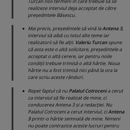
Turcan noii termeni în care trebuie să se
realizeze interviul deja acceptat de către
preşedintele Băsescu.
Mai precis, preşedintele să vină la
Antena 3
,
interviul să aibă cu totul alte teme iar
realizatorii să fie alţii.
Valeriu Turcan
spune
că asta este o altă solicitare, preşedintele a
acceptat o altă cerere, iar pentru noile
condiţii trebuie trimisă o altă hârtie. Noua
hârtie nu a fost trimisă nici până la ora la
care scriu aceste rânduri.
Repet faptul că nu
Palatul Cotroceni
a cerut
ca interviul să fie realizat de mine, ci
conducerea Antena 3 şi a redacţiei. Nu
Palatul Cotroceni a cerut interviul, ci
Antena
3
printr-o hârtie semnată de mine. Nimeni
nu poate contrazice aceste lucruri pentru