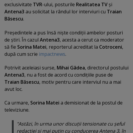
exclusivitate
TVR
-ului, posturile
Realitatea TV
şi
Antena3
au solicitat la rândul lor interviuri cu
Traian
Băsescu
.
Preşedintele a pus însă nişte condiţii ambelor posturi
de ştiri. În cazul
Antena3
, acesta a cerut ca moderator
să fie
Sorina Matei
, reporterul acreditat la
Cotroceni
,
după cum scrie
impactnews
.
Potrivit aceleiasi surse,
Mihai Gâdea
, directorul postului
Antena3
, nu a fost de acord cu condiţiile puse de
Traian Băsescu
, motiv pentru care interviul nu a mai
avut loc.
Ca urmare,
Sorina Matei
a demisionat de la postul de
televiziune.
"Astăzi, în urma unor discuţii tensionate cu şeful
redacţiei şi mai puţin cu conducerea Antena 3, în