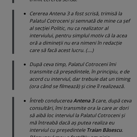
Cererea Antena 3 a fost scrisă, trimisă la
Palatul Cotroceni şi semnată de mine ca şef
al secţiei Politic, nu ca realizator al
interviului, pentru simplul motiv că la acea
oră a dimineţii nu era nimeni în redacţie
care să facă acest lucru. (....)
După ceva timp, Palatul Cotroceni îmi
transmite că preşedintele, în principiu, e de
acord cu interviul, dar trebuie dat un timing
(ora când se filmează) şi cine îl realizează.
Întreb conducerea
Antena 3
care, după ceva
consultări, îmi transmite ora la care ar dori
să aibă loc interviul la Palatul Cotroceni şi
mă întreabă dacă aş putea realiza eu
interviul cu preşedintele
Traian Băsescu
.