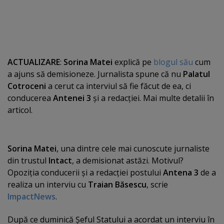
ACTUALIZARE
:
Sorina Matei
explică pe
blogul său
cum
a ajuns să demisioneze. Jurnalista spune că nu
Palatul
Cotroceni
a cerut ca interviul să fie făcut de ea, ci
conducerea
Antenei 3
şi a redacţiei. Mai multe detalii în
articol.
Sorina Matei
, una dintre cele mai cunoscute jurnaliste
din trustul
Intact
, a demisionat astăzi. Motivul?
Opoziţia conducerii şi a redacţiei postului
Antena 3
de a
realiza un interviu cu
Traian Băsescu
, scrie
ImpactNews
.
După ce duminică Şeful Statului a acordat un interviu în