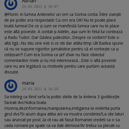
Adrian
24.03.2011 @ 18:47
@Florin. In lumea Antenelor un om ca Sorina conta. Între ziariştii
de pe politic era respectată! Ca om era OK! Nu te poate place
toată lumea! De ce şi cum se manifestă lumea care nu te place
este altă poveste. A contat şi Adelin, aşa cum în felul lui contează
şi Radu Tudor. Dar Gădea judecător...Despre ce vorbim? Este o
altă ligă...Nu stiu cine esti si ce stii dar atâta timp cât Badea spune
că nu se supune rigorilor jurnalistice pentru că el vorbeşte ca şi
cetăţean?! Cum era Sorina ca şef chiar nu face obiectul
comentariilor mele şi nu mă interesează....Este o altă poveste
care nu are legătură cu motivele pentru care purtăm această
discuţie.
maria
24.03.2011 @ 16:19
Sa inteleg ca fiind sefa la politic stirile de la Antena 3 {politice}le
faceati dvs?Adica toata
mizeria,dezinformarea,manipularea,instigarea la violenta purta
girul dvs?Si acum dupa atitia ani va mustra constiinta?La cite laturi
sau aruncat pe post ,la cit rau ati facut Romaniei credeti ca o sa
cada romanii pe spate ca va dati demisia?Ar trebui sa plecati cu