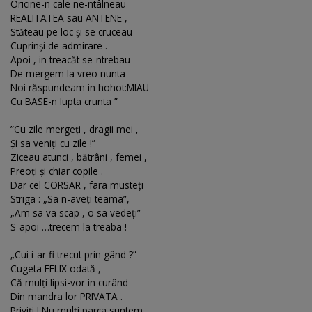
Oricine-n cale ne-ntâlneau
REALITATEA sau ANTENE ,
Stăteau pe loc şi se cruceau
Cuprinşi de admirare .
Apoi , in treacăt se-ntrebau
De mergem la vreo nunta
Noi răspundeam in hohot:MIAU
Cu BASE-n lupta crunta ”
”Cu zile mergeţi , dragii mei ‚
Şi sa veniţi cu zile !”
Ziceau atunci , bătrâni , femei ,
Preoţi şi chiar copile .
Dar cel CORSAR , fara musteţi
Striga : „Sa n-aveţi teama”,
„Am sa va scap , o sa vedeţi”
S-apoi …trecem la treaba !
„Cui i-ar fi trecut prin gând ?”
Cugeta FELIX odată ,
Că mulţi lipsi-vor in curând
Din mandra lor PRIVATA .
Priviţi ! Nu mulţi parca suntem