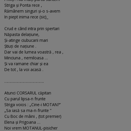
Striga şi Ponta rece ,
Rămânem singuri şi-o s-avem
In piept inima rece (sic)_
Crud e când intra prin spertari
Năpasta delaţiune,
Şi-atinge ciubucarii mari
Ştiuţi de naţiune .
Dar vai de lumea voastră , rea ,
Minciuna , nemiloasa …
Şi va ramane chiar şi ea
De tot , la voi acasă .
……………………………….
Atunci CORSARUL căpitan
Cu parul lipsa-n frunte
Striga voios : „Cine-i MOTAN?”
„Sa iasă sa ma-n-frunte ”
Cu Boc de mâini , (tot premier)
Elena şi Prigoana …
Noi vrem MOTANUL-pisicher