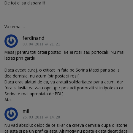
De tot el sa dispara !!!
Va urma …
ferdinand
03.04.2011 @ 21:21
Mesaj pentru toti cateii postaci, fie ei rosii sau portocalii: Nu mai
latrati prin gard!!!
Daca aveati curaj, o criticati in fata pe Sorina Matei pana sa isi
dea demisia, nu acum (ptr postacii rosii)
Daca erati alaturi de ea, va aratati solidaritatea pana acum, dar
frica si lasitatea v-au oprit (ptr postacii portocalii si in ipoteza ca
Sorina e mai apropiata de PDL).
Atat
mil
25.03.2011 @ 14:20
Nu vad absolut deloc de ce si-ar da cineva demisia dupa o istorie
ca asta si pe un praf ca asta. Alt motiv nu poate exista decat daca