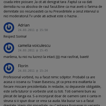
coada intre picioare ,la cit ati denigrat tara .Faptul ca va dati
demidia nu va absolva de raul facut.Bine ca mai aveti o farima de
demnitate sio recunoasteti ca nu Presedintele a cerut interviul si
nici moderatorul.Tv unde ati activat este o hazna .
Adrian
24.03.2011 @ 15:50
Respect Sorina!
camelia voiculescu
24.03.2011 @ 15:45
marilena, tu nici nu lucrezi la intact.:)))) mai rasfirat, baieti!
Florin
24.03.2011 @ 15:24
Profesional vorbind, nu a facut nimic sclipitor. Probabil ca are
acasa o icoana cu Traian Basescu, pt ca prea era exaltanta la
fiecare miscare prezidentiala. In redactie, isi depaseste obligatiile,
este sefa tuturor si vorbeste urat cu toti. Toti oamenii buni au
plecat de langa ea. S-a inconjurat doar de oameni care ii canta in
struna si ii spun doar ce vrea sa auda. Ma bucur sa s-a facut
dreptate. Vrem stiri impartiale, nu Cantarea Romaniei in varianta