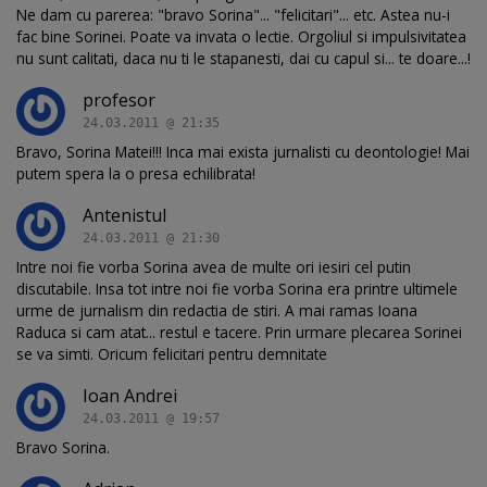
Ne dam cu parerea: "bravo Sorina"... "felicitari"... etc. Astea nu-i
fac bine Sorinei. Poate va invata o lectie. Orgoliul si impulsivitatea
nu sunt calitati, daca nu ti le stapanesti, dai cu capul si... te doare...!
profesor
24.03.2011 @ 21:35
Bravo, Sorina Matei!!! Inca mai exista jurnalisti cu deontologie! Mai
putem spera la o presa echilibrata!
Antenistul
24.03.2011 @ 21:30
Intre noi fie vorba Sorina avea de multe ori iesiri cel putin
discutabile. Insa tot intre noi fie vorba Sorina era printre ultimele
urme de jurnalism din redactia de stiri. A mai ramas Ioana
Raduca si cam atat... restul e tacere. Prin urmare plecarea Sorinei
se va simti. Oricum felicitari pentru demnitate
Ioan Andrei
24.03.2011 @ 19:57
Bravo Sorina.