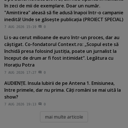
în zeci de mii de exemplare. Doar un număr.
"Amintirea" aleasă să fie adusă înapoi într-o campanie
inedită! Unde se găseşte publicaţia (PROIECT SPECIAL)
7 AUG 2026 15:19
0
Li s-au cerut milioane de euro într-un proces, dar au
câştigat. Co-fondatorul Context.ro: „Scopul este să
închidă presa folosind justiţia, poate un jurnalist la
început de drum ar fi fost intimidat”. Legătura cu
Horaţiu Potra
7 AUG 2026 17:27
0
AUDIENŢE. Insula Iubirii de pe Antena 1. Emisiunea,
între primele, dar nu prima. Câţi români se mai uită la
show?
7 AUG 2026 19:13
0
mai multe articole