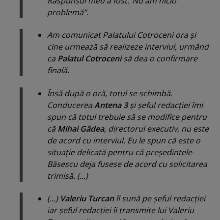
Răspunsul meu a fost:”Nu am nicio
problemă”.
Am comunicat Palatului Cotroceni ora şi
cine urmează să realizeze interviul, urmând
ca
Palatul Cotroceni
să dea o confirmare
finală.
Însă după o oră, totul se schimbă.
Conducerea
Antena 3
şi şeful redacţiei îmi
spun că totul trebuie să se modifice pentru
că
Mihai Gâdea
, directorul executiv, nu este
de acord cu interviul. Eu le spun că este o
situaţie delicată pentru că preşedintele
Băsescu deja fusese de acord cu solicitarea
trimisă. (...)
(...)
Valeriu Turcan
îl sună pe şeful redacţiei
iar şeful redacţiei îi transmite lui Valeriu