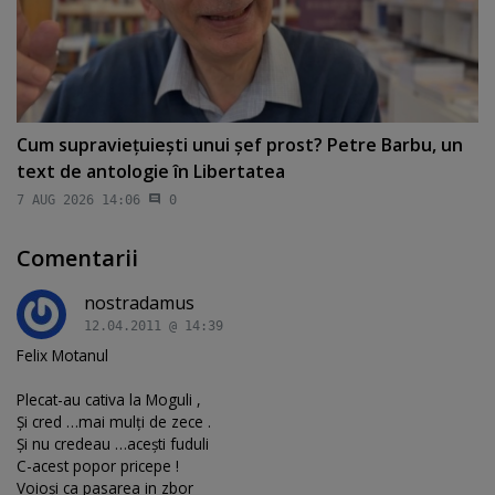
Cum supravieţuieşti unui şef prost? Petre Barbu, un
text de antologie în Libertatea
7 AUG 2026 14:06
0
Comentarii
nostradamus
12.04.2011 @ 14:39
Felix Motanul
Plecat-au cativa la Moguli ,
Şi cred …mai mulţi de zece .
Şi nu credeau …aceşti fuduli
C-acest popor pricepe !
Voioşi ca pasarea in zbor