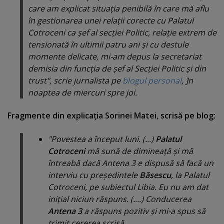
care am explicat situaţia penibilă în care mă aflu
în gestionarea unei relaţii corecte cu Palatul
Cotroceni ca şef al secţiei Politic, relaţie extrem de
tensionată în ultimii patru ani şi cu destule
momente delicate, mi-am depus la secretariat
demisia din funcţia de şef al Secţiei Politic şi din
trust", scrie jurnalista pe
blogul personal
, ]n
noaptea de miercuri spre joi.
Fragmente din explicaţia Sorinei Matei, scrisă pe blog:
"Povestea a început luni. (...)
Palatul
Cotroceni
mă sună de dimineaţă şi mă
întreabă dacă Antena 3 e dispusă să facă un
interviu cu preşedintele
Băsescu
, la Palatul
Cotroceni, pe subiectul Libia. Eu nu am dat
iniţial niciun răspuns. (....) Conducerea
Antena 3
a răspuns pozitiv şi mi-a spus să
trimit cererea scrisă.