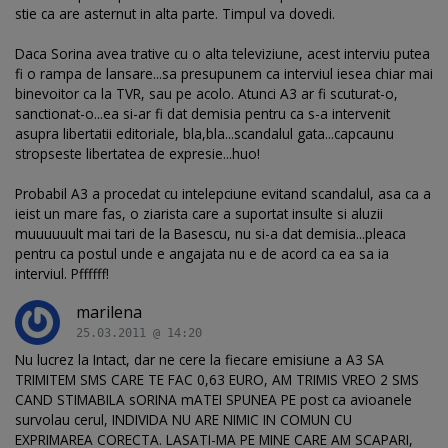
stie ca are asternut in alta parte. Timpul va dovedi.
Daca Sorina avea trative cu o alta televiziune, acest interviu putea
fi o rampa de lansare...sa presupunem ca interviul iesea chiar mai
binevoitor ca la TVR, sau pe acolo. Atunci A3 ar fi scuturat-o,
sanctionat-o...ea si-ar fi dat demisia pentru ca s-a intervenit
asupra libertatii editoriale, bla,bla...scandalul gata...capcaunu
stropseste libertatea de expresie...huo!
Probabil A3 a procedat cu intelepciune evitand scandalul, asa ca a
ieist un mare fas, o ziarista care a suportat insulte si aluzii
muuuuuult mai tari de la Basescu, nu si-a dat demisia...pleaca
pentru ca postul unde e angajata nu e de acord ca ea sa ia
interviul. Pffffff!
marilena
25.03.2011 @ 14:20
Nu lucrez la Intact, dar ne cere la fiecare emisiune a A3 SA
TRIMITEM SMS CARE TE FAC 0,63 EURO, AM TRIMIS VREO 2 SMS
CAND STIMABILA sORINA mATEI SPUNEA PE post ca avioanele
survolau cerul, INDIVIDA NU ARE NIMIC IN COMUN CU
EXPRIMAREA CORECTA. LASATI-MA PE MINE CARE AM SCAPARI,