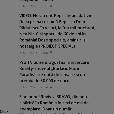
6 AUG 2026 16:31
0
VIDEO. Ne-au dat Pepsi, le-am dat vin!
De la prima reclamă Pepsi cu Dem
Rădulescu în valuri, la "nu mă-nnebuni,
Nea Nicu" şi spotul de 60 de ani în
România! Doze speciale, amintiri şi
nostalgie (PROIECT SPECIAL)
7 AUG 2026 12:06
0
Pro TV pune dragostea la încercare.
Reality-show-ul „Burlacii: Foc în
Paradis” are dată de lansare şi un
premiu de 50.000 de euro
6 AUG 2026 12:54
0
E pe bune! Revista BRAVO, din nou
tipărită în România în zeci de mii de
exemplare. Doar un număr.
Click