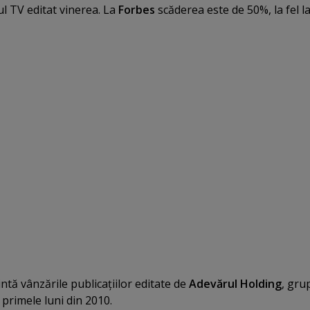
ul TV editat vinerea. La
Forbes
scăderea este de 50%, la fel l
ntă vânzările publicaţiilor editate de
Adevărul Holding
, gru
n primele luni din 2010.