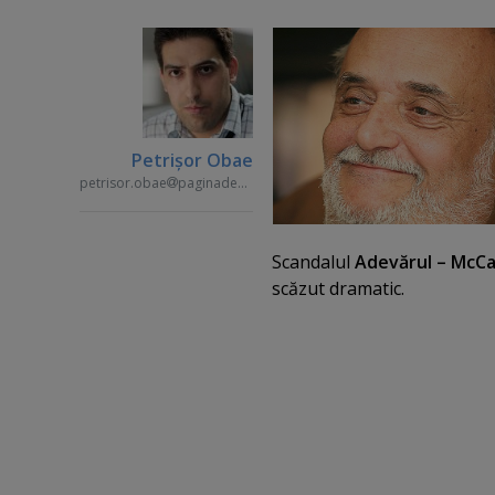
Petrişor Obae
petrisor.obae
paginademedia.ro
Scandalul
Adevărul – McCa
scăzut dramatic.