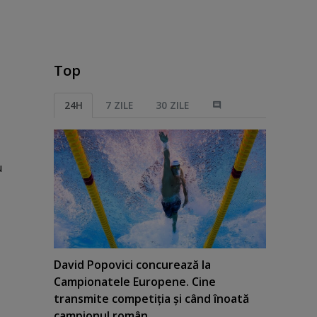
Top
24H
7 ZILE
30 ZILE
u
David Popovici concurează la
Campionatele Europene. Cine
transmite competiţia şi când înoată
campionul român