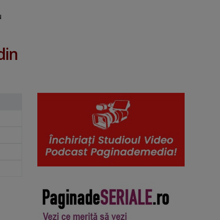
u
din