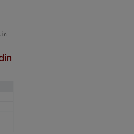
. În
din