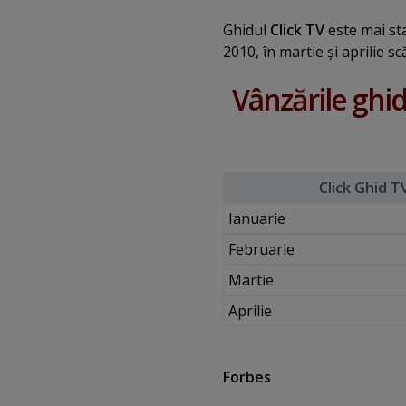
Ghidul
Click TV
este mai sta
2010, în martie şi aprilie s
Vânzările ghid
Click Ghid T
Ianuarie
Februarie
Martie
Aprilie
Forbes