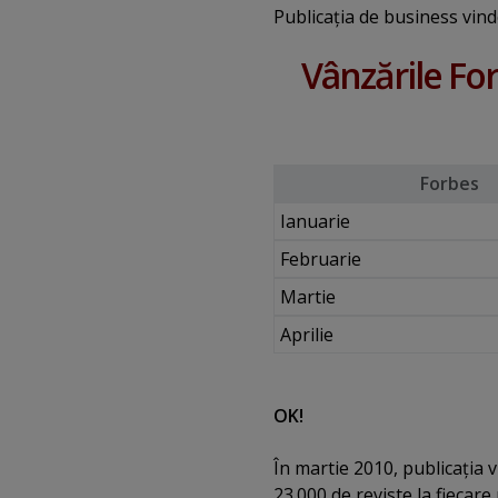
Publicaţia de business vind
Vânzările For
Forbes
Ianuarie
Februarie
Martie
Aprilie
OK!
În martie 2010, publicaţia
23.000 de reviste la fiecar