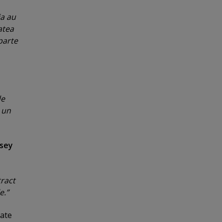
ia au
atea
parte
de
un
sey
tract
e.”
sate