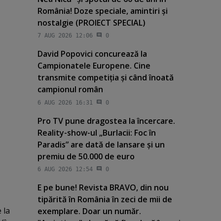
România! Doze speciale, amintiri şi
nostalgie (PROIECT SPECIAL)
7 AUG 2026 12:06
0
David Popovici concurează la
Campionatele Europene. Cine
transmite competiţia şi când înoată
campionul român
6 AUG 2026 16:31
0
Pro TV pune dragostea la încercare.
Reality-show-ul „Burlacii: Foc în
Paradis” are dată de lansare şi un
premiu de 50.000 de euro
6 AUG 2026 12:54
0
E pe bune! Revista BRAVO, din nou
tipărită în România în zeci de mii de
 la
exemplare. Doar un număr.