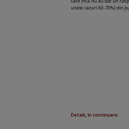
care încă nu au dat un răs
unele cazuri 60-70%) din pu
Detalii, în continuare
: