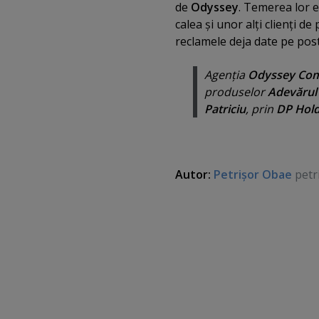
de
Odyssey
. Temerea lor e
calea şi unor alţi clienţi d
reclamele deja date pe post
Agenţia
Odyssey Co
produselor
Adevărul
Patriciu
, prin
DP Hold
Autor:
Petrişor Obae
petr