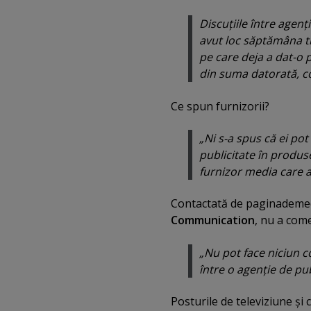
Discuţiile între agenţ
avut loc săptămâna tr
pe care deja a dat-o 
din suma datorată, co
Ce spun furnizorii?
„
Ni s-a spus că ei pot
publicitate în produs
furnizor media care a
Contactată de paginademe
Communication
, nu a come
„Nu pot face niciun c
între o agenţie de pub
Posturile de televiziune şi 