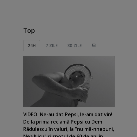
Top
24H
7 ZILE
30 ZILE
VIDEO. Ne-au dat Pepsi, le-am dat vin!
De la prima reclamă Pepsi cu Dem
Rădulescu în valuri, la "nu mă-nnebuni,
Nea Nicu" şi spotul de 60 de ani în