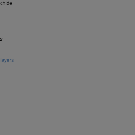
schide
u
layers