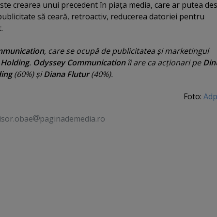
ste crearea unui precedent în piaţa media, care ar putea de
e publicitate să ceară, retroactiv, reducerea datoriei pentru
.
mmunication
, care se ocupă de publicitatea şi marketingul
 Holding
.
Odyssey Communication
îi are ca acţionari pe
Din
ing
(60%) şi
Diana Flutur
(40%).
Foto:
Adp
isor.obae
paginademedia.ro