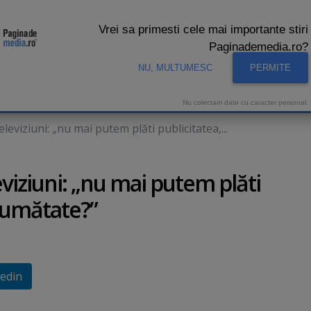
Vrei sa primesti cele mai importante stiri
Paginademedia.ro?
NU, MULTUMESC
PERMITE
CNA
INTERVIURI VIDEO
STUDIO VIDEO
AUDIENTE 
Nu colectam date cu caracter personal.
leviziuni: „nu mai putem plăti publicitatea,...
viziuni: „nu mai putem plăti
 jumătate?”
edin