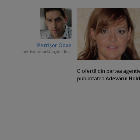
Petrişor Obae
petrisor.obae
paginademedia.ro
O ofertă din partea agenţie
publicitatea
Adevărul Hold