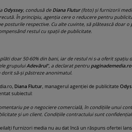
ia
Odyssey
, condusă de
Diana Flutur
(foto) şi furnizorii med
ecută. În principiu, agenţia cere o reducere pentru publicit
pe posturile respective. Cu alte cuvinte, să plătească doar o 
mpensând restul cu spaţii de publicitate.
 plăti doar 50-60% din bani, iar de restul ni s-a oferit spaţiu 
ele grupului
Adevărul
”, a declarat pentru
paginademedia.ro
 dorit să-şi păstreze anonimatul.
dia.ro,
Diana Flutur
, managerul agenţiei de publicitate
Odys
ntat subiectul:
omentariu pe o negociere comercială, în condiţiile unui con
licitate şi un client. Condiţiile contractului sunt confidenţial
ceilalţi furnizori media nu au dat încă un răspuns ofertei lan