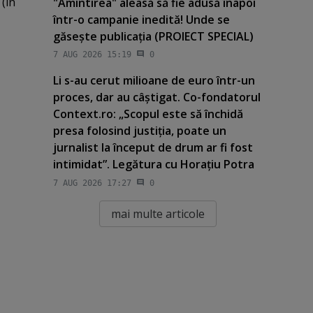
(în
"Amintirea" aleasă să fie adusă înapoi
într-o campanie inedită! Unde se
găseşte publicaţia (PROIECT SPECIAL)
7 AUG 2026 15:19
0
Li s-au cerut milioane de euro într-un
proces, dar au câştigat. Co-fondatorul
Context.ro: „Scopul este să închidă
presa folosind justiţia, poate un
jurnalist la început de drum ar fi fost
intimidat”. Legătura cu Horaţiu Potra
7 AUG 2026 17:27
0
mai multe articole