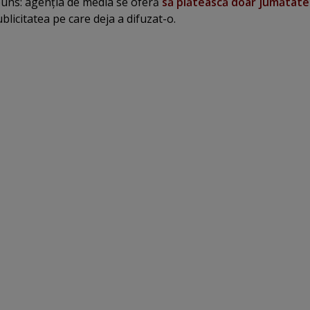
puns: agenţia de media se oferă
să plătească doar jumătate
blicitatea pe care deja a difuzat-o.