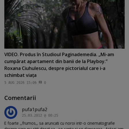
VIDEO. Produs în Studioul Paginademedia. „Mi-am
cumpărat apartament din banii de la Playboy.”
Roxana Ciuhulescu, despre pictorialul care i-a
schimbat viaţa
5 AUG 2026 15:06
0
Comentarii
pufa1pufa2
25.03.2012 @ 00:25
E foarte ,,frumos,, sa aruncati cu noroi intr-o cinematografie
despre care nu stiti decat ca ,,se canta si se danseaza,,.Astazi am