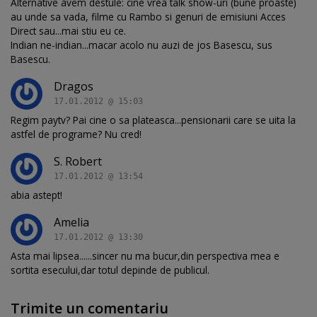
Alternative avem destule: cine vrea talk show-uri (bune proaste)
au unde sa vada, filme cu Rambo si genuri de emisiuni Acces
Direct sau...mai stiu eu ce.
Indian ne-indian...macar acolo nu auzi de jos Basescu, sus
Basescu.
Dragos
17.01.2012 @ 15:03
Regim paytv? Pai cine o sa plateasca...pensionarii care se uita la
astfel de programe? Nu cred!
S. Robert
17.01.2012 @ 13:54
abia astept!
Amelia
17.01.2012 @ 13:30
Asta mai lipsea......sincer nu ma bucur,din perspectiva mea e
sortita esecului,dar totul depinde de publicul.
Trimite un comentariu