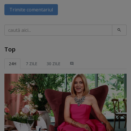
Trimite comentariul
Caută
Top
24H
7 ZILE
30 ZILE