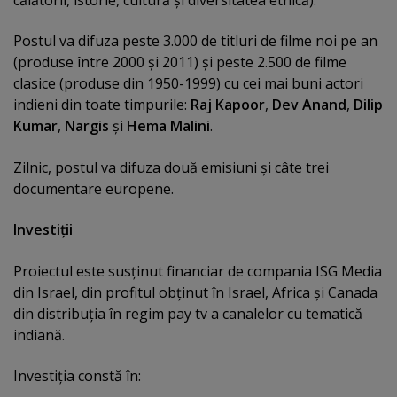
călătorii, istorie, cultură şi diversitatea etnică).
Postul va difuza peste 3.000 de titluri de filme noi pe an
(produse între 2000 şi 2011) şi peste 2.500 de filme
clasice (produse din 1950-1999) cu cei mai buni actori
indieni din toate timpurile:
Raj Kapoor
,
Dev Anand
,
Dilip
Kumar
,
Nargis
şi
Hema Malini
.
Zilnic, postul va difuza două emisiuni şi câte trei
documentare europene.
Investiţii
Proiectul este susţinut financiar de compania ISG Media
din Israel, din profitul obţinut în Israel, Africa şi Canada
din distribuţia în regim pay tv a canalelor cu tematică
indiană.
Investiţia constă în: