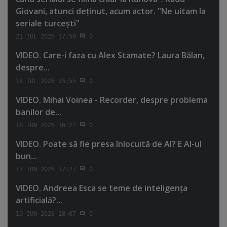
Giovani, atunci deţinut, acum actor. "Ne uitam la
seriale turceşti"
21 IUL 2026 17:59
0
VIDEO. Care-i faza cu Alex Stamate? Laura Bălan,
despre...
18 IUL 2026 15:55
0
VIDEO. Mihai Voinea - Recorder, despre problema
banilor de...
18 IUN 2026 16:27
0
VIDEO. Poate să fie presa înlocuită de AI? E AI-ul
bun...
17 IUN 2026 17:27
0
VIDEO. Andreea Esca se teme de inteligenţa
artificială?...
10 IUN 2026 18:07
0