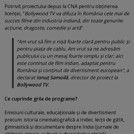
Potrivit proiectului depus la CNA pentru obţinerea
licenţei, "
Bollywood TV va difuza în România cele mai de
succes filme din industria indiană, din toate genurile:
acţiune, dragoste, comedie şi artă
".
“
Am vrut să fim o nişă foarte clară pentru public şi
pentru piaţa de cablu. Am vrut sa ne adresăm
publicului cu un mesaj foarte simplu şi clar: aici
este continut de film indian, adaptat pentru
România şi conţinut de divertisment european"
, a
declarat
Ionuţ Samoilă
, director de proiect la
Bollywood TV
.
Ce cuprinde grila de programe?
Emisiuni culturale, educaţionale şi de divertisment
precum: istoria cinematografică a Indiei, lecţii de gătit,
gimnastică şi documentare despre India (jurnale de