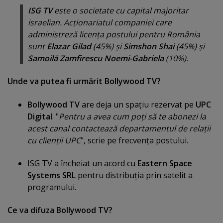
ISG TV
este o societate cu capital majoritar
israelian. Acţionariatul companiei care
administreză licenţa postului pentru România
sunt
Elazar Gilad
(45%) şi
Simshon Shai
(45%) şi
Samoilă Zamfirescu Noemi-Gabriela
(10%).
Unde va putea fi urmărit Bollywood TV?
Bollywood TV
are deja un spaţiu rezervat pe
UPC
Digital
. "
Pentru a avea cum poţi să te abonezi la
acest canal contactează departamentul de relaţii
cu clienţii UPC
", scrie pe frecvenţa postului.
ISG TV a încheiat un acord cu
Eastern Space
Systems SRL
pentru distribuţia prin satelit a
programului.
Ce va difuza Bollywood TV?