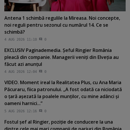
Antena 1 schimbă regulile la Mireasa. Noi concepte,
noi reguli pentru sezonul cu numărul 14. Ce se
schimbă?
4 AUG 2026 11:10
0
EXCLUSIV Paginademedia. Şeful Ringier România
pleacă din companie. Managerii veniţi din Elveţia au
făcut azi anunţul
4 AUG 2026 12:04
0
VIDEO. Moment ireal la Realitatea Plus, cu Ana Maria
Păcuraru, fiica patronului. „A fost odată ca niciodată
o ţară aşezată la poalele munţilor, cu mine adânci şi
oameni harnici...”
5 AUG 2026 12:16
0
Fostul şef al Ringier, poziţie de conducere la una
dintre cele mai mari companii de pariuri din România.