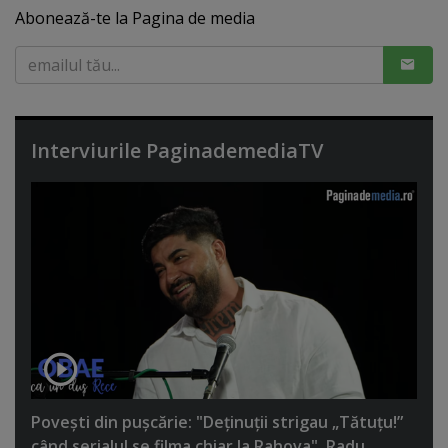
Abonează-te la Pagina de media
Interviurile PaginademediaTV
Poveşti din puşcărie: "Deţinuţii strigau „Tătuţu!”
când serialul se filma chiar la Rahova". Radu