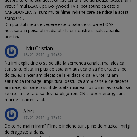
vazut filmul BLACK pe Bollywood Tv si pot spune ca este o
CAPODOPERA .Si sunt multe filme indiene care se ridica la acest
standard .
Din punctul meu de vedere este o pata de culoare FOARTE
necesara in peisajul media al zilelor noastre si salut aparitia
acesteia.
Liviu Cristian
18.01.2012 @ 16:30
Nu imi explic cine o sa se uite la semenea canale, mai ales ca
sunt si cu plata. In plus de asta am auzit ca o sa fie urcate si pe
dolce, eu sincer am plecat de la ei daca o sa le urce. M-am
saturat sa tot bage umplutura, destul ca am 8 canele de desene
animate, din care 5 sunt de toata rusinea. Eu nu imi las copilul sa
se uite la ele ca o sa devina oligofren. CN si boomerang, sunt
mai de doamne ajuta...
Alecu
17.01.2012 @ 17:12
De ce ne mai miram? Filmele indiene sunt pline de muzica, intrigi
de dragoste si dans.