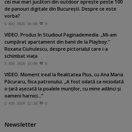
cei mai mari jucători din outdoor opreşte peste 100
de panouri digitale din Bucureşti. Despre ce este
vorba?
5 AUG 2026 16:00
0
VIDEO. Produs în Studioul Paginademedia. „Mi-am
cumpărat apartament din banii de la Playboy.”
Roxana Ciuhulescu, despre pictorialul care i-a
schimbat viaţa
5 AUG 2026 15:06
0
VIDEO. Moment ireal la Realitatea Plus, cu Ana Maria
Păcuraru, fiica patronului. „A fost odată ca niciodată
o ţară aşezată la poalele munţilor, cu mine adânci şi
oameni harnici...”
5 AUG 2026 12:16
0
Newsletter