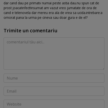
dar cand dau pe primatv numai peste astia dau.nu spun cat de
prost joaca!infect!insumat am vazut vreo jumatate de ora de
cand e telenovela dar mereu era ala de vrea sa ucida.intrebare:a
omorat pana la urma pe cineva sau doar gura e de el?
Trimite un comentariu
Comentariu
Nume
Email
Website