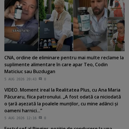
CNA, ordine de eliminare pentru mai multe reclame la
suplimente alimentare în care apar Teo, Codin
Maticiuc sau Buzdugan
5 AUG 2026 20:43
0
VIDEO. Moment ireal la Realitatea Plus, cu Ana Maria
Păcuraru, fiica patronului. „A fost odată ca niciodată
o ţară aşezată la poalele munţilor, cu mine adânci şi
oameni harnici...”
5 AUG 2026 12:16
0
Fostul şef al Ringier, poziţie de conducere la una