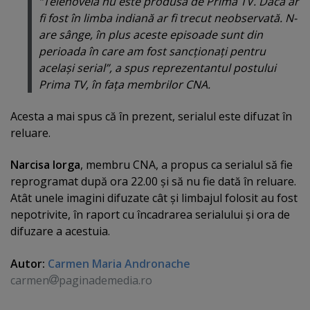
“Telenovela nu este produsă de Prima TV. Dacă ar
fi fost în limba indiană ar fi trecut neobservată. N-
are sânge, în plus aceste episoade sunt din
perioada în care am fost sancţionaţi pentru
acelaşi serial”, a spus reprezentantul postului
Prima TV, în faţa membrilor CNA.
Acesta a mai spus că în prezent, serialul este difuzat în
reluare.
Narcisa Iorga
, membru CNA, a propus ca serialul să fie
reprogramat după ora 22.00 şi să nu fie dată în reluare.
Atât unele imagini difuzate cât şi limbajul folosit au fost
nepotrivite, în raport cu încadrarea serialului şi ora de
difuzare a acestuia.
Autor:
Carmen Maria Andronache
carmen
paginademedia.ro