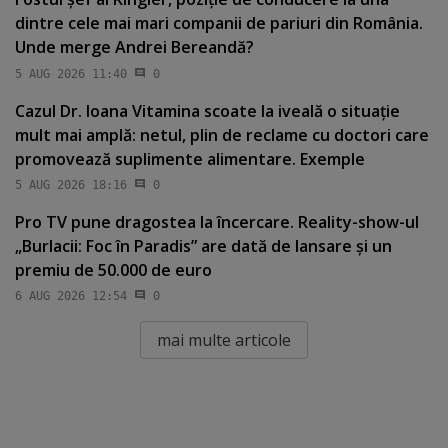
dintre cele mai mari companii de pariuri din România.
Unde merge Andrei Bereandă?
5 AUG 2026 11:40
0
Cazul Dr. Ioana Vitamina scoate la iveală o situaţie
mult mai amplă: netul, plin de reclame cu doctori care
promovează suplimente alimentare. Exemple
5 AUG 2026 18:16
0
Pro TV pune dragostea la încercare. Reality-show-ul
„Burlacii: Foc în Paradis” are dată de lansare şi un
premiu de 50.000 de euro
6 AUG 2026 12:54
0
mai multe articole