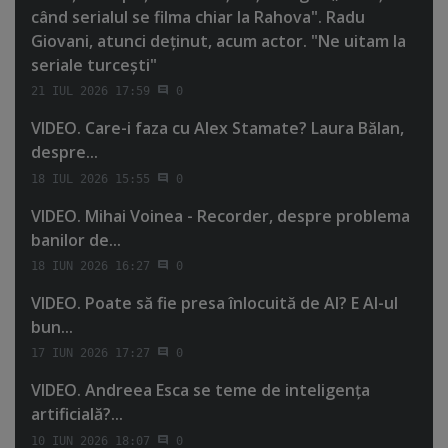
când serialul se filma chiar la Rahova". Radu
Giovani, atunci deţinut, acum actor. "Ne uitam la
seriale turceşti"
21 IUL 2026 17:59
0
VIDEO. Care-i faza cu Alex Stamate? Laura Bălan,
despre...
18 IUL 2026 15:55
0
VIDEO. Mihai Voinea - Recorder, despre problema
banilor de...
18 IUN 2026 16:27
0
VIDEO. Poate să fie presa înlocuită de AI? E AI-ul
bun...
17 IUN 2026 17:27
0
VIDEO. Andreea Esca se teme de inteligenţa
artificială?...
10 IUN 2026 18:07
0