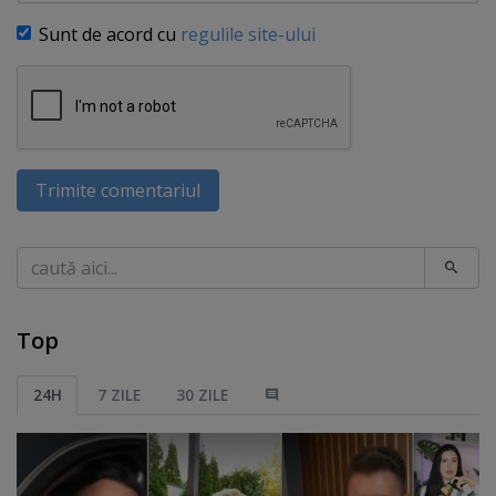
Sunt de acord cu
regulile site-ului
Trimite comentariul
Caută
Top
24H
7 ZILE
30 ZILE