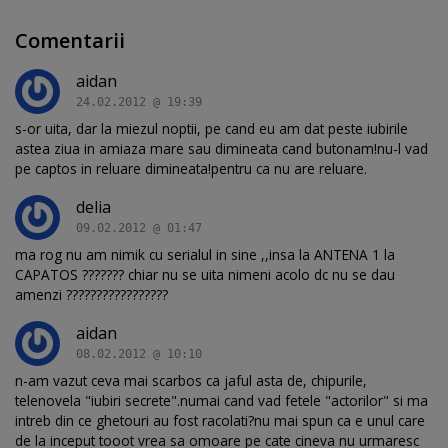
Comentarii
aidan
24.02.2012 @ 19:39
s-or uita, dar la miezul noptii, pe cand eu am dat peste iubirile
astea ziua in amiaza mare sau dimineata cand butonam!nu-l vad
pe captos in reluare dimineata!pentru ca nu are reluare.
delia
09.02.2012 @ 01:47
ma rog nu am nimik cu serialul in sine ,,insa la ANTENA 1 la
CAPATOS ??????? chiar nu se uita nimeni acolo dc nu se dau
amenzi ?????????????????
aidan
08.02.2012 @ 10:10
n-am vazut ceva mai scarbos ca jaful asta de, chipurile,
telenovela "iubiri secrete".numai cand vad fetele "actorilor" si ma
intreb din ce ghetouri au fost racolati?nu mai spun ca e unul care
de la inceput tooot vrea sa omoare pe cate cineva nu urmaresc