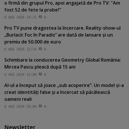
o firmă din grupul Pro, apoi angajată de Pro TV: "Am
fost 52 de fete la probe!"
6 AUG 2026 14:21
0
Pro TV pune dragostea la încercare. Reality-show-ul
„Burlacii: Foc în Paradis” are dată de lansare şi un
premiu de 50.000 de euro
6 AUG 2026 12:54
0
Schimbare la conducerea Geometry Global România:
Mircea Pascu pleacă după 15 ani
6 AUG 2026 12:00
0
AI-ul a început să joace „sub acoperire”. Un model şi-a
creat identităţi false şi a încercat să păcălească
oameni reali
6 AUG 2026 10:00
0
Newsletter