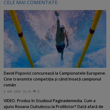
CELE MAI COMENTATE
David Popovici concurează la Campionatele Europene.
Cine transmite competiţia şi când înoată campionul
român
6 AUG 2026 16:31
0
VIDEO. Produs în Studioul Paginademedia. Cum a
ajuns Roxana Ciuhulescu la ProMotor? Dată afară de