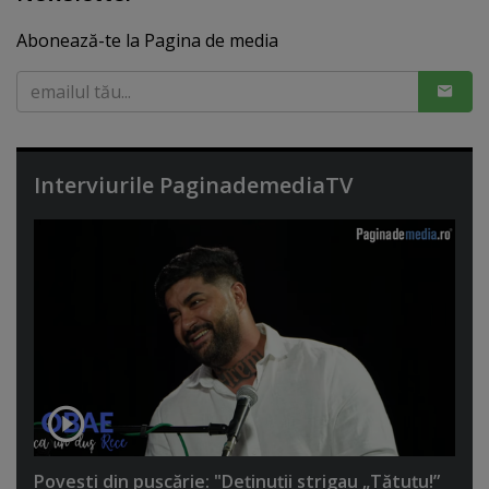
Abonează-te la Pagina de media
Interviurile PaginademediaTV
Poveşti din puşcărie: "Deţinuţii strigau „Tătuţu!”