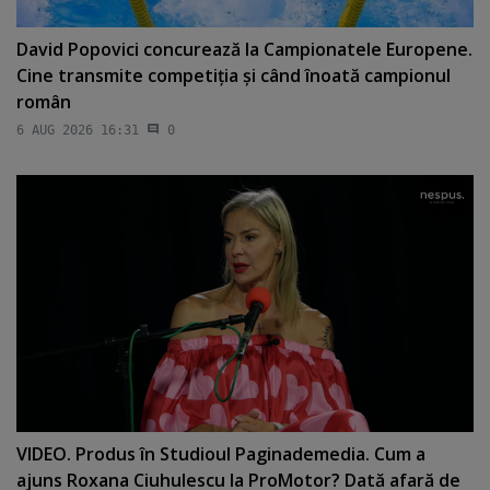
David Popovici concurează la Campionatele Europene.
Cine transmite competiţia şi când înoată campionul
român
6 AUG 2026 16:31
0
VIDEO. Produs în Studioul Paginademedia. Cum a
ajuns Roxana Ciuhulescu la ProMotor? Dată afară de