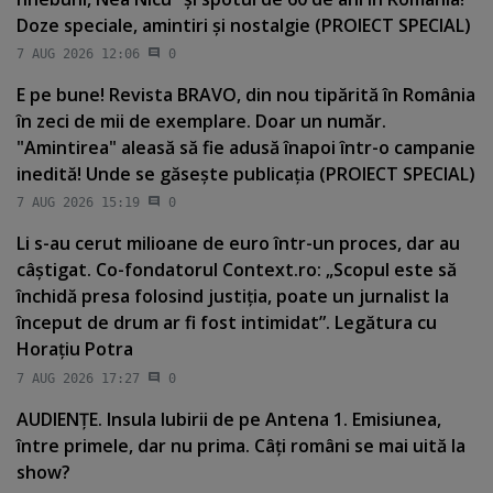
Doze speciale, amintiri şi nostalgie (PROIECT SPECIAL)
7 AUG 2026 12:06
0
E pe bune! Revista BRAVO, din nou tipărită în România
în zeci de mii de exemplare. Doar un număr.
"Amintirea" aleasă să fie adusă înapoi într-o campanie
inedită! Unde se găseşte publicaţia (PROIECT SPECIAL)
7 AUG 2026 15:19
0
Li s-au cerut milioane de euro într-un proces, dar au
câştigat. Co-fondatorul Context.ro: „Scopul este să
închidă presa folosind justiţia, poate un jurnalist la
început de drum ar fi fost intimidat”. Legătura cu
Horaţiu Potra
7 AUG 2026 17:27
0
AUDIENŢE. Insula Iubirii de pe Antena 1. Emisiunea,
între primele, dar nu prima. Câţi români se mai uită la
show?