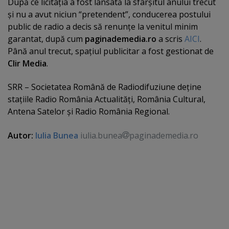
După ce licitaţia a fost lansată la sfârşitul anului trecut
şi nu a avut niciun “pretendent”, conducerea postului
public de radio a decis să renunţe la venitul minim
garantat, după cum
paginademedia.ro
a scris
AICI
.
Până anul trecut, spaţiul publicitar a fost gestionat de
Clir Media
.
SRR – Societatea Română de Radiodifuziune deţine
staţiile Radio România Actualităţi, România Cultural,
Antena Satelor şi Radio România Regional.
Autor:
Iulia Bunea
iulia.bunea
paginademedia.ro