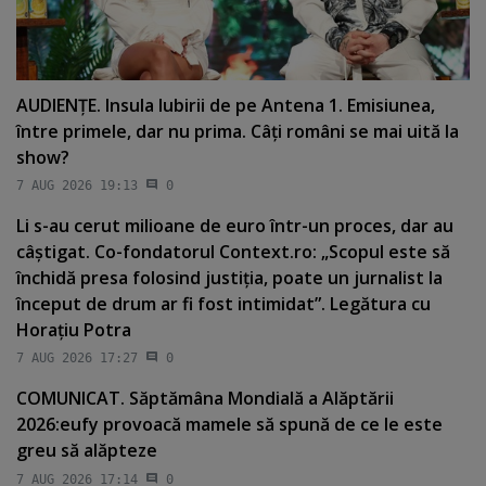
AUDIENŢE. Insula Iubirii de pe Antena 1. Emisiunea,
între primele, dar nu prima. Câţi români se mai uită la
show?
7 AUG 2026 19:13
0
Li s-au cerut milioane de euro într-un proces, dar au
câştigat. Co-fondatorul Context.ro: „Scopul este să
închidă presa folosind justiţia, poate un jurnalist la
început de drum ar fi fost intimidat”. Legătura cu
Horaţiu Potra
7 AUG 2026 17:27
0
COMUNICAT. Săptămâna Mondială a Alăptării
2026:eufy provoacă mamele să spună de ce le este
greu să alăpteze
7 AUG 2026 17:14
0