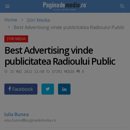
Home
Știri Media
Skip
Best Advertising vinde publicitatea Radioului Public
to
main
content
Best Advertising vinde
publicitatea Radioului Public
15 MAI 2012 12:08
ȘTIRI MEDIA
0
Facebook
Iulia Bunea
iulia.bunea
paginademedia.ro