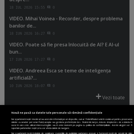
18 IUL 2026 15:55
0
VIDEO. Mihai Voinea - Recorder, despre problema
banilor de...
18 IUN 2026 16:27
0
VIDEO. Poate să fie presa înlocuită de AI? E AI-ul
bun...
17 IUN 2026 17:27
0
VIDEO. Andreea Esca se teme de inteligenţa
artificială?...
10 IUN 2026 18:07
0
Vezi toate
Nouă ne pasă ca datele tale personale să rămână confidențiale
Noi și partenerii noștri stocăm și/sau accesăm informații pe un dispozitiv, cum ar fi identificatori unici în cookie-uri pentru procesarea
datelor cu caracter personal. Puteți accepta sau gestiona preferințele dvs. făcând clic mai jos, inclusiv dreptul dvs. de a obiecta în
cazul în care este utilizat interesul legitim sau în orice moment pe pagina cu politica de confidențialitate. Aceste alegeri vor fi
PRIMA PAGINĂ
POLITICA DE COLECTARE ACORD COOKIE
raportate partenerilor noștri și nu vor afecta datele de navigare.
POLITICA DE CONFIDENȚIALITATE
DESPRE SITE
ECHIPA
Noi si partenerii nostri (retelele de socializare si agentiile de publicitate partenere, precum si furnizorii nostri de servicii de date