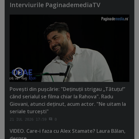
Interviurile PaginademediaTV
Poveşti din puşcărie: "Deţinuţii strigau „Tătuţu!”
când serialul se filma chiar la Rahova". Radu
Giovani, atunci deţinut, acum actor. "Ne uitam la
seriale turceşti"
21 IUL 2026 17:59
0
VIDEO. Care-i faza cu Alex Stamate? Laura Bălan,
despre...