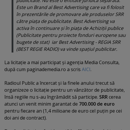
publicitate. Nu este o entitate juridică separata.
Este un Brand al Best Advertising care va fi folosit
în prezentările de promovare ale produselor SRR
către piaţa de publicitate. Best Advertising va
activa în continuare şi în piaţa de Achiziţii publice
(Publicitate pentru proiecte fonduri europene sau
bugete de stat) iar Best Advertising - REGIA SRR
(BEST REGIE RADIO) va vinde spaţiul publicitar.
La licitaţie a mai participat şi agenţia Media Consulta,
după cum paginademedia.ro a scris
AICI
.
Radioul Public a încercat şi la finele anului trecut să
organizeze o licitaţie pentru un vânzător de publicitate,
însă regiile nu s-au îngrămădit să participe.
SRR
cerea
atunci un venit minim garantat de
700.000 de euro
pentru fiecare an (1,4 milioane de euro cel puţin pe cei
doi ani de contract).