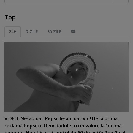
Top
24H
7 ZILE
30 ZILE
VIDEO. Ne-au dat Pepsi, le-am dat vin! De la prima
reclamă Pepsi cu Dem Rădulescu în valuri, la "nu mă-
nnebuni, Nea Nicu" şi spotul de 60 de ani în România!