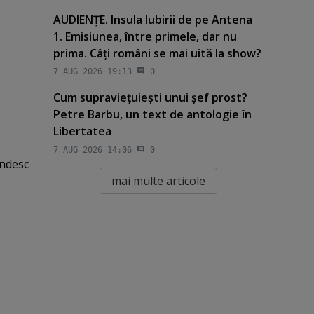
AUDIENŢE. Insula Iubirii de pe Antena
1. Emisiunea, între primele, dar nu
prima. Câţi români se mai uită la show?
7 AUG 2026 19:13
0
Cum supravieţuieşti unui şef prost?
Petre Barbu, un text de antologie în
Libertatea
7 AUG 2026 14:06
0
ândesc
mai multe articole