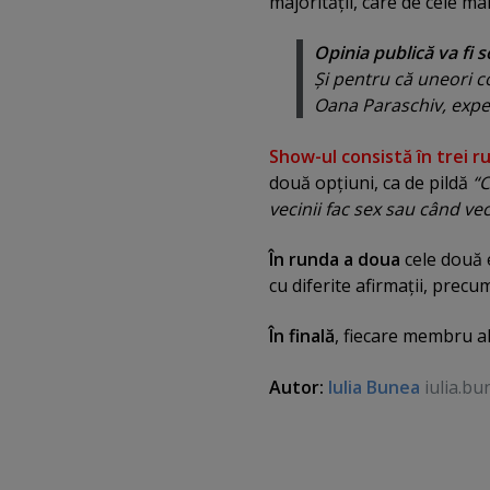
majorităţii, care de cele ma
Opinia publică va fi 
Şi pentru că uneori co
Oana Paraschiv, exper
Show-ul consistă în trei ru
două opţiuni, ca de pildă
“C
vecinii fac sex sau când vec
În runda a doua
cele două 
cu diferite afirmaţii, prec
În finală
, fiecare membru al
Autor:
Iulia Bunea
iulia.bu