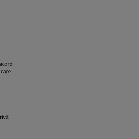
 acord
 care
tivă
a