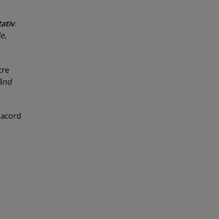
ativ
.
e,
tre
Când
 acord