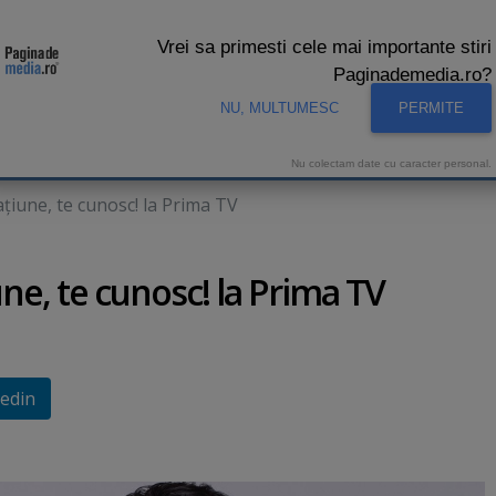
Vrei sa primesti cele mai importante stiri
Paginademedia.ro?
NU, MULTUMESC
PERMITE
CNA
INTERVIURI VIDEO
STUDIO VIDEO
AUDIENTE 
Nu colectam date cu caracter personal.
ţiune, te cunosc! la Prima TV
ne, te cunosc! la Prima TV
edin