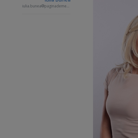
iulia.bunea
paginademedia.ro