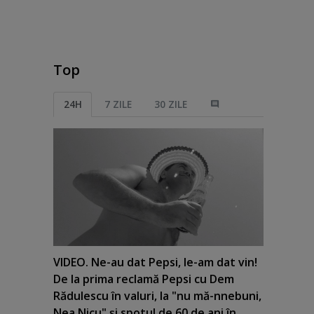
Top
24H
7 ZILE
30 ZILE
VIDEO. Ne-au dat Pepsi, le-am dat vin!
De la prima reclamă Pepsi cu Dem
Rădulescu în valuri, la "nu mă-nnebuni,
Nea Nicu" şi spotul de 60 de ani în