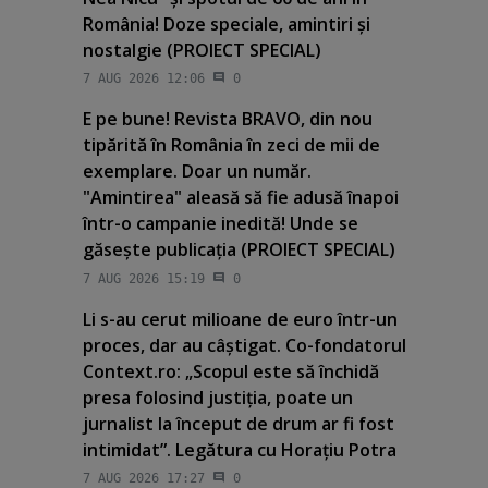
România! Doze speciale, amintiri şi
nostalgie (PROIECT SPECIAL)
7 AUG 2026 12:06
0
E pe bune! Revista BRAVO, din nou
tipărită în România în zeci de mii de
exemplare. Doar un număr.
"Amintirea" aleasă să fie adusă înapoi
într-o campanie inedită! Unde se
găseşte publicaţia (PROIECT SPECIAL)
7 AUG 2026 15:19
0
Li s-au cerut milioane de euro într-un
proces, dar au câştigat. Co-fondatorul
Context.ro: „Scopul este să închidă
presa folosind justiţia, poate un
jurnalist la început de drum ar fi fost
intimidat”. Legătura cu Horaţiu Potra
7 AUG 2026 17:27
0