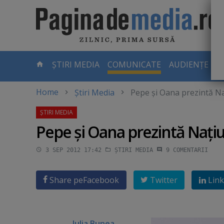
Skip
to
main
content
-
ȘTIRI MEDIA
COMUNICATE
AUDIENȚE TV
PAGINA
CURENTĂ
Home
Știri Media
Pepe şi Oana prezintă Na
Pepe şi Oana prezintă Naţiu
3 SEP 2012 17:42
ȘTIRI MEDIA
9
COMENTARII
Share pe
Facebook
Twitter
Link
Iulia Bunea