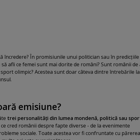
 încredere? În promisiunile unui politician sau în predicţiile
 să afli ce femei sunt mai dorite de români? Sunt românii de
 sport olimpic? Acestea sunt doar câteva dintre întrebările la
unsul.
oară emisiune?
âte
trei personalităţi din lumea mondenă, politică sau spor
 ce cred românii despre fapte diverse - de la evenimente
robleme sociale. Toate acestea vor fi confruntate cu părere