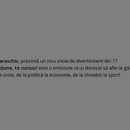
raschiv,
prezintă un nou show de divertisment din 17
ţiune, te cunosc
! este o emisiune ce-şi doreşte să afle ce g
orice, de la politică la economie, de la showbiz la sport.