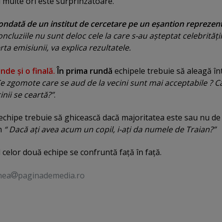
i multe ori este surprinzătoare.
sondată de un institut de cercetare pe un eşantion reprezent
ncluziile nu sunt deloc cele la care s-au aşteptat celebrităţil
ta emisiunii, va explica rezultatele.
nde şi o finală.
În prima rundă
echipele trebuie să aleagă în
e zgomote care se aud de la vecini sunt mai acceptabile ? 
inii se ceartă?”
.
echipe trebuie să ghicească dacă majoritatea este sau nu de
um
“
Dacă aţi avea acum un copil, i-aţi da numele de Traian?”
 celor două echipe se confruntă faţă în faţă.
nea
paginademedia.ro