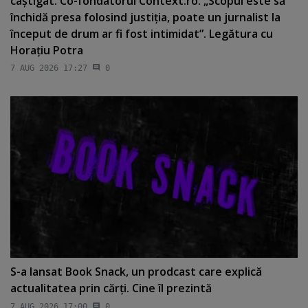
câştigat. Co-fondatorul Context.ro: „Scopul este să
închidă presa folosind justiţia, poate un jurnalist la
început de drum ar fi fost intimidat”. Legătura cu
Horaţiu Potra
7 AUG 2026 17:27
0
S-a lansat Book Snack, un prodcast care explică
actualitatea prin cărţi. Cine îl prezintă
7 AUG 2026 17:00
0