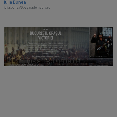
Iulia Bunea
iulia.bunea
paginademedia.ro