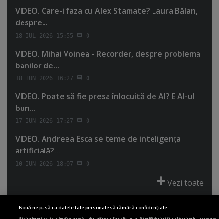
VIDEO. Care-i faza cu Alex Stamate? Laura Bălan,
despre...
18 IUL 2026 15:55
0
VIDEO. Mihai Voinea - Recorder, despre problema
banilor de...
18 IUN 2026 16:27
0
VIDEO. Poate să fie presa înlocuită de AI? E AI-ul
bun...
17 IUN 2026 17:27
0
VIDEO. Andreea Esca se teme de inteligenţa
artificială?...
10 IUN 2026 18:07
0
Vezi toate
Nouă ne pasă ca datele tale personale să rămână confidențiale
Noi și partenerii noștri stocăm și/sau accesăm informații pe un dispozitiv, cum ar fi identificatori unici în cookie-uri pentru procesarea