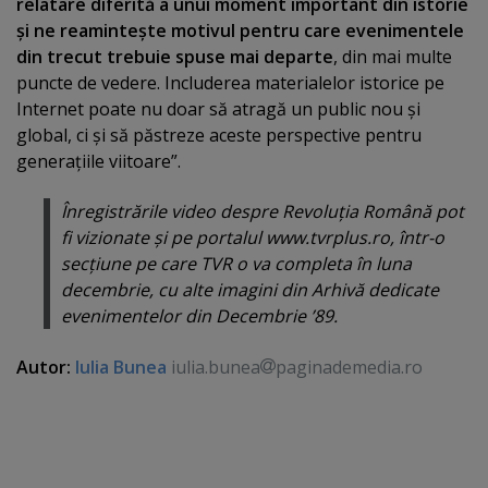
relatare diferită a unui moment important din istorie
şi ne reaminteşte motivul pentru care evenimentele
din trecut trebuie spuse mai departe
, din mai multe
puncte de vedere. Includerea materialelor istorice pe
Internet poate nu doar să atragă un public nou şi
global, ci şi să păstreze aceste perspective pentru
generaţiile viitoare”.
Înregistrările video despre Revoluţia Română pot
fi vizionate şi pe portalul www.tvrplus.ro, într-o
secţiune pe care TVR o va completa în luna
decembrie, cu alte imagini din Arhivă dedicate
evenimentelor din Decembrie ’89.
Autor:
Iulia Bunea
iulia.bunea
paginademedia.ro