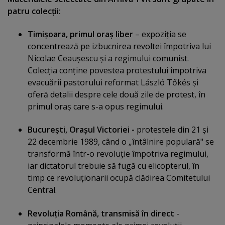
patru colecţii:
Timişoara, primul oraş liber
– expoziţia se
concentrează pe izbucnirea revoltei împotriva lui
Nicolae Ceauşescu şi a regimului comunist.
Colecţia conţine povestea protestului împotriva
evacuării pastorului reformat László Tőkés şi
oferă detalii despre cele două zile de protest, în
primul oraş care s-a opus regimului.
Bucureşti, Oraşul Victoriei -
protestele din 21 şi
22 decembrie 1989, când o „întâlnire populară" se
transformă într-o revoluţie împotriva regimului,
iar dictatorul trebuie să fugă cu elicopterul, în
timp ce revoluţionarii ocupă clădirea Comitetului
Central.
Revoluţia Română, transmisă în direct
-