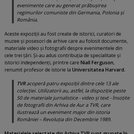
evenimente care au generat prăbuşirea
regimurilor comuniste din Germania, Polonia şi
România.
Aceste expoziţii au fost create de istorici, curatori de
muzee şi posesori de arhive care au folosit documente,
materiale video şi fotografii despre evenimentele din
cele trei ţări. Şi-au adus contribuţia de specialitate şi
istorici independenţi, printre care
Niall Ferguson
,
renumit profesor de istorie la
Universitatea Harvard.
TVR
acoperă patru expoziţii dintre cele 13 ale
colecţiei. Utilizatorii au, astfel, la dispoziţie peste
50 de materiale jurnalistice - video şi text - însoţite
de fotografii din Arhiva de Aur a TVR, care
ilustrează un eveniment major din istoria
României – Revoluţia din Decembrie 1989.
Materialele selectate din Arhiva TVR sunt grupate în