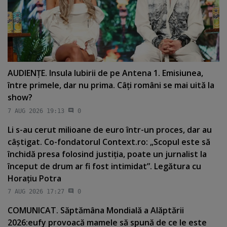
AUDIENŢE. Insula Iubirii de pe Antena 1. Emisiunea,
între primele, dar nu prima. Câţi români se mai uită la
show?
7 AUG 2026 19:13
0
Li s-au cerut milioane de euro într-un proces, dar au
câştigat. Co-fondatorul Context.ro: „Scopul este să
închidă presa folosind justiţia, poate un jurnalist la
început de drum ar fi fost intimidat”. Legătura cu
Horaţiu Potra
7 AUG 2026 17:27
0
COMUNICAT. Săptămâna Mondială a Alăptării
2026:eufy provoacă mamele să spună de ce le este