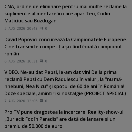
CNA, ordine de eliminare pentru mai multe reclame la
suplimente alimentare în care apar Teo, Codin
Maticiuc sau Buzdugan
5 AUG 2026 20:43
0
David Popovici concurează la Campionatele Europene.
Cine transmite competiţia şi când înoată campionul
român
6 AUG 2026 16:31
0
VIDEO. Ne-au dat Pepsi, le-am dat vin! De la prima
reclamă Pepsi cu Dem Rădulescu în valuri, la "nu mă-
nnebuni, Nea Nicu" şi spotul de 60 de ani în România!
Doze speciale, amintiri şi nostalgie (PROIECT SPECIAL)
7 AUG 2026 12:06
0
Pro TV pune dragostea la încercare. Reality-show-ul
„Burlacii: Foc în Paradis” are dată de lansare şi un
premiu de 50.000 de euro