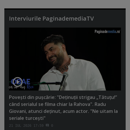
Interviurile PaginademediaTV
Poveşti din puşcărie: "Deţinuţii strigau „Tătuţu!”
când serialul se filma chiar la Rahova". Radu
Giovani, atunci deţinut, acum actor. "Ne uitam la
seriale turceşti"
21 IUL 2026 17:59
0