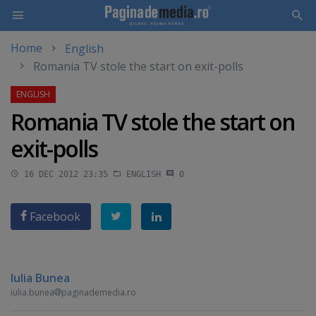
Home
English
Skip
Romania TV stole the start on exit-polls
to
main
content
Romania TV stole the start on
exit-polls
16 DEC 2012 23:35
ENGLISH
0
Facebook
Iulia Bunea
iulia.bunea
paginademedia.ro