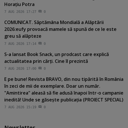
Horaţiu Potra
7 AUG 2026 17:27
0
COMUNICAT. Săptămâna Mondială a Alăptării
2026:eufy provoacă mamele să spună de ce le este
greu să alăpteze
7 AUG 2026 17:14
0
S-a lansat Book Snack, un prodcast care explică
actualitatea prin cărţi. Cine îl prezintă
7 AUG 2026 17:00
0
E pe bune! Revista BRAVO, din nou tipărită în România
în zeci de mii de exemplare. Doar un număr.
"Amintirea" aleasă să fie adusă înapoi într-o campanie
inedită! Unde se găseşte publicaţia (PROIECT SPECIAL)
7 AUG 2026 15:19
0
Newsletter