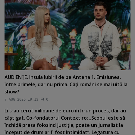
AUDIENŢE. Insula Iubirii de pe Antena 1. Emisiunea,
între primele, dar nu prima. Câţi români se mai uită la
show?
7 AUG 2026 19:13
0
Li s-au cerut milioane de euro într-un proces, dar au
câştigat. Co-fondatorul Context.ro: „Scopul este să
închidă presa folosind justiţia, poate un jurnalist la
început de drum ar fi fost intimidat”. Legătura cu