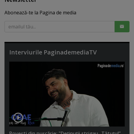
Abonează-te la Pagina de media
Interviurile PaginademediaTV
Poveşti din puşcărie: "Deţinuţii strigau „Tătuţu!”