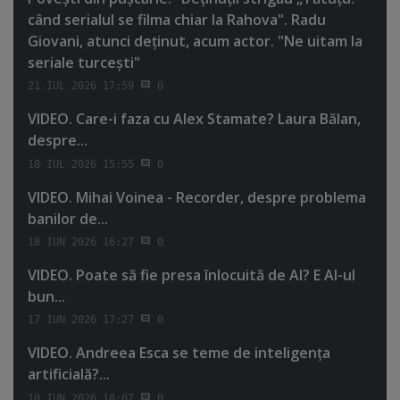
când serialul se filma chiar la Rahova". Radu
Giovani, atunci deţinut, acum actor. "Ne uitam la
seriale turceşti"
21 IUL 2026 17:59
0
VIDEO. Care-i faza cu Alex Stamate? Laura Bălan,
despre...
18 IUL 2026 15:55
0
VIDEO. Mihai Voinea - Recorder, despre problema
banilor de...
18 IUN 2026 16:27
0
VIDEO. Poate să fie presa înlocuită de AI? E AI-ul
bun...
17 IUN 2026 17:27
0
VIDEO. Andreea Esca se teme de inteligenţa
artificială?...
10 IUN 2026 18:07
0