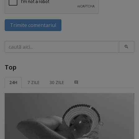
Trimite comentariul
Caută
Top
24H
7 ZILE
30 ZILE