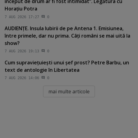
început de drum ar fi fost intimidat”. Legătura cu
Horaţiu Potra
7 AUG 2026 17:27
0
AUDIENŢE. Insula Iubirii de pe Antena 1. Emisiunea,
între primele, dar nu prima. Câţi români se mai uită la
show?
7 AUG 2026 19:13
0
Cum supravieţuieşti unui şef prost? Petre Barbu, un
text de antologie în Libertatea
7 AUG 2026 14:06
0
mai multe articole