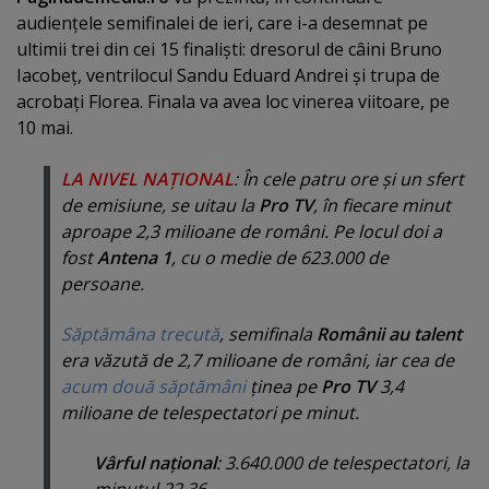
audienţele semifinalei de ieri, care i-a desemnat pe
ultimii trei din cei 15 finalişti: dresorul de câini Bruno
Iacobeţ, ventrilocul Sandu Eduard Andrei şi trupa de
acrobaţi Florea. Finala va avea loc vinerea viitoare, pe
10 mai.
LA NIVEL NAŢIONAL
: În cele patru ore şi un sfert
de emisiune, se uitau la
Pro TV
, în fiecare minut
aproape 2,3 milioane de români. Pe locul doi a
fost
Antena 1
, cu o medie de 623.000 de
persoane.
Săptămâna trecută
, semifinala
Românii au talent
era văzută de 2,7 milioane de români, iar cea de
acum două săptămâni
ţinea pe
Pro TV
3,4
milioane de telespectatori pe minut.
Vârful naţional
: 3.640.000 de telespectatori, la