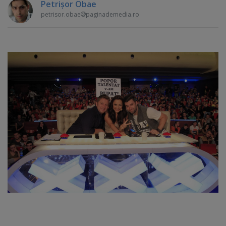
Petrişor Obae
petrisor.obae
paginademedia.ro