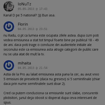
IoNuTz
05.05.2013 @ 17:43
Kanal D pe 5 national? :))) Bun asa.
Florin
04.05.2013 @ 23:51
nu Radu, ci pt ca lumea este ocupata zilele astea. dupa cum poti
vedea emisiunea a stat tot timpul foarte bine pe publicul 18 - 49
de ani. daca poti trage o concluzie din audientele initiale ale
sezonului este ca emisiunea asta atrage categorii de public care
nu se uita atat de mult la tv.
mihaita
04.05.2013 @ 21:54
Astia de la Pro au lalait emisiunea asta pana la cer, au avut vreo
5 emisiuni de preselectii (daca nu gresesc) si 5 seminifinale (chiar
daca prin nume semifinalele sunt doar 2).
Cred ca putem concluziona ca emisiunile sunt slabe, concurentii
plictisitori, juriul deja obosit si disperat dupa ceva interesant de
spus.