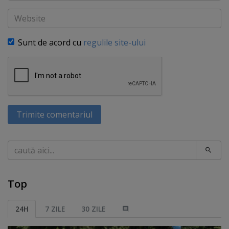
Website
Sunt de acord cu
regulile site-ului
Trimite comentariul
Caută
Top
24H
7 ZILE
30 ZILE