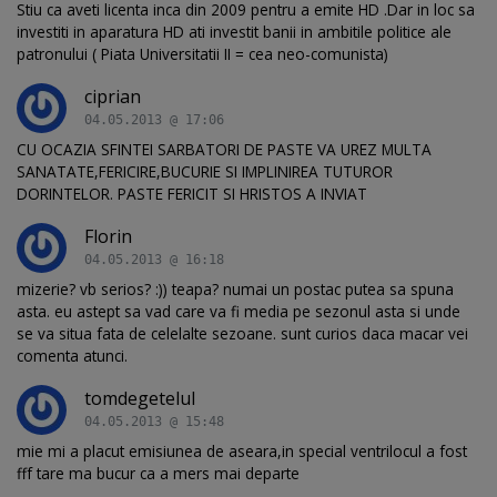
Stiu ca aveti licenta inca din 2009 pentru a emite HD .Dar in loc sa
investiti in aparatura HD ati investit banii in ambitile politice ale
patronului ( Piata Universitatii II = cea neo-comunista)
ciprian
04.05.2013 @ 17:06
CU OCAZIA SFINTEI SARBATORI DE PASTE VA UREZ MULTA
SANATATE,FERICIRE,BUCURIE SI IMPLINIREA TUTUROR
DORINTELOR. PASTE FERICIT SI HRISTOS A INVIAT
Florin
04.05.2013 @ 16:18
mizerie? vb serios? :)) teapa? numai un postac putea sa spuna
asta. eu astept sa vad care va fi media pe sezonul asta si unde
se va situa fata de celelalte sezoane. sunt curios daca macar vei
comenta atunci.
tomdegetelul
04.05.2013 @ 15:48
mie mi a placut emisiunea de aseara,in special ventrilocul a fost
fff tare ma bucur ca a mers mai departe