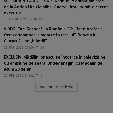
SCHIMBARE LA ANTENA 3. Atribuţiile editoriale trec
de la Adrian Ursu la Mihai Gâdea. Ursu, numit director
executiv
4 FEB 2021 20:57
14
VIDEO. Circ. Şoşoacă, la România TV: „Raed Arafat a
fost condamnat la moarte în ţara lui”. Reacţia lui
Ciutacu? Una „blândă”
11 MAR 2021 17:00
14
EXCLUSIV. Mădălin Ionescu se întoarce în televiziune.
Cu emisiune de seară. Unde? Imagini cu Mădălin de
acum 20 de ani
16 FEB 2021 14:02
9
mai multe articole