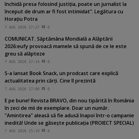
închidă presa folosind justiţia, poate un jurnalist la
început de drum ar fi fost intimidat”. Legătura cu
Horaţiu Potra
7 AUG 2026 17:27
0
COMUNICAT. Săptămâna Mondială a Alăptării
2026:eufy provoacă mamele să spună de ce le este
greu să alăpteze
7 AUG 2026 17:14
0
S-a lansat Book Snack, un prodcast care explică
actualitatea prin cărţi. Cine îl prezintă
7 AUG 2026 17:00
0
E pe bune! Revista BRAVO, din nou tipărită în România
în zeci de mii de exemplare. Doar un număr.
"Amintirea" aleasă să fie adusă înapoi într-o campanie
inedită! Unde se găseşte publicaţia (PROIECT SPECIAL)
7 AUG 2026 15:19
0