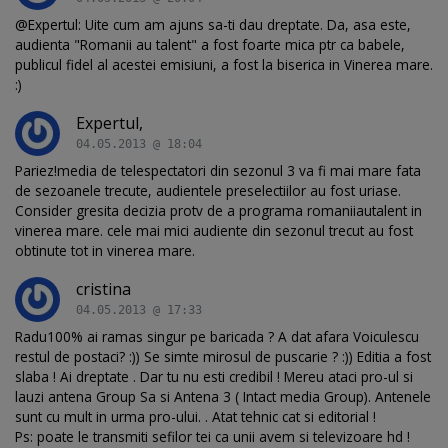
@Expertul: Uite cum am ajuns sa-ti dau dreptate. Da, asa este,
audienta "Romanii au talent" a fost foarte mica ptr ca babele,
publicul fidel al acestei emisiuni, a fost la biserica in Vinerea mare.
:)
Expertul,
04.05.2013 @ 18:04
Pariez!media de telespectatori din sezonul 3 va fi mai mare fata
de sezoanele trecute, audientele preselectiilor au fost uriase.
Consider gresita decizia protv de a programa romaniiautalent in
vinerea mare. cele mai mici audiente din sezonul trecut au fost
obtinute tot in vinerea mare.
cristina
04.05.2013 @ 17:33
Radu100% ai ramas singur pe baricada ? A dat afara Voiculescu
restul de postaci? :)) Se simte mirosul de puscarie ? :)) Editia a fost
slaba ! Ai dreptate . Dar tu nu esti credibil ! Mereu ataci pro-ul si
lauzi antena Group Sa si Antena 3 ( Intact media Group). Antenele
sunt cu mult in urma pro-ului. . Atat tehnic cat si editorial !
Ps: poate le transmiti sefilor tei ca unii avem si televizoare hd !