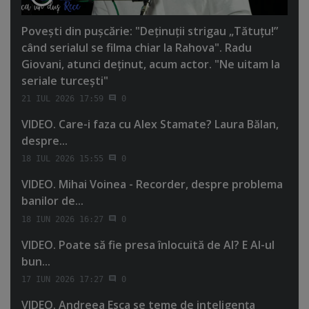
Poveşti din puşcărie: "Deţinuţii strigau „Tătuţu!”
când serialul se filma chiar la Rahova". Radu
Giovani, atunci deţinut, acum actor. "Ne uitam la
seriale turceşti"
21 IUL 2026 17:59
0
VIDEO. Care-i faza cu Alex Stamate? Laura Bălan,
despre...
18 IUL 2026 15:55
0
VIDEO. Mihai Voinea - Recorder, despre problema
banilor de...
18 IUN 2026 16:27
0
VIDEO. Poate să fie presa înlocuită de AI? E AI-ul
bun...
17 IUN 2026 17:27
0
VIDEO. Andreea Esca se teme de inteligenţa