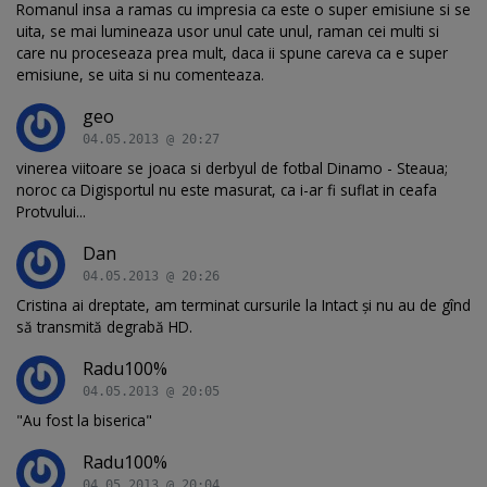
Romanul insa a ramas cu impresia ca este o super emisiune si se
uita, se mai lumineaza usor unul cate unul, raman cei multi si
care nu proceseaza prea mult, daca ii spune careva ca e super
emisiune, se uita si nu comenteaza.
geo
04.05.2013 @ 20:27
vinerea viitoare se joaca si derbyul de fotbal Dinamo - Steaua;
noroc ca Digisportul nu este masurat, ca i-ar fi suflat in ceafa
Protvului...
Dan
04.05.2013 @ 20:26
Cristina ai dreptate, am terminat cursurile la Intact și nu au de gînd
să transmită degrabă HD.
Radu100%
04.05.2013 @ 20:05
"Au fost la biserica"
Radu100%
04.05.2013 @ 20:04