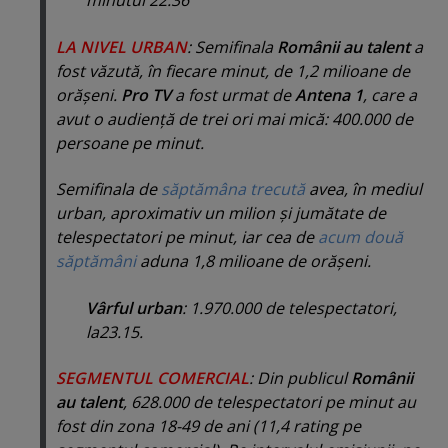
minutul 22.36
LA NIVEL URBAN
: Semifinala
Românii au talent
a
fost văzută, în fiecare minut, de 1,2 milioane de
orăşeni.
Pro TV
a fost urmat de
Antena 1
, care a
avut o audienţă de trei ori mai mică: 400.000 de
persoane pe minut.
Semifinala de
săptămâna trecută
avea, în mediul
urban, aproximativ un milion şi jumătate de
telespectatori pe minut, iar cea de
acum două
săptămâni
aduna 1,8 milioane de orăşeni.
Vârful urban
: 1.970.000 de telespectatori,
la23.15.
SEGMENTUL COMERCIAL
: Din publicul
Românii
au talent
, 628.000 de telespectatori pe minut au
fost din zona 18-49 de ani (11,4 rating pe