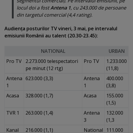
segmentul comercial). Pe intervalul emisiunii, pe
locul doi a fost
Antena 1
, cu 243.000 de persoane
din targetul comercial (4,4 rating).
Audienţa posturilor TV vineri, 3 mai, pe intervalul
emisiunii Românii au talent (20.30-23.45):
NATIONAL
URBAN
Pro TV
2.273.000 telespectatori
Pro TV
1.233.000
pe minut (12 rtg)
(11,8)
Antena
623.000 (3,3)
Antena
400.000
1
1
(3,8)
Acasa
328.000 (1,7)
Acasa
155.000
(1,5)
TVR 1
263.000 (1,4)
Antena
132.000
3
(1,3
Kanal
216.000 (1,1)
National
111.000