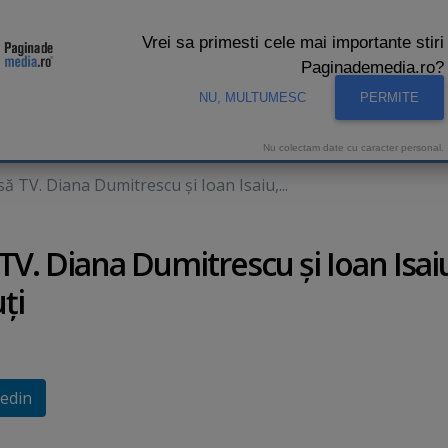
Vrei sa primesti cele mai importante stiri
Paginademedia.ro?
NU, MULTUMESC
PERMITE
CNA
INTERVIURI VIDEO
STUDIO VIDEO
AUDIENTE 
Nu colectam date cu caracter personal.
ă TV. Diana Dumitrescu şi Ioan Isaiu,...
TV. Diana Dumitrescu şi Ioan Isai
ţi
edin