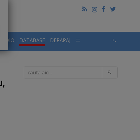
RADIO
DATABASE
DERAPAJ
Caută
u,