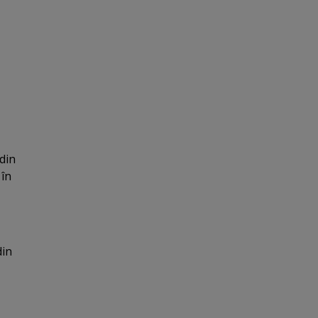
 din
 în
din