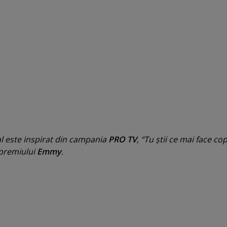
al este inspirat din campania
PRO TV
, “Tu ştii ce mai face cop
 premiului
Emmy
.