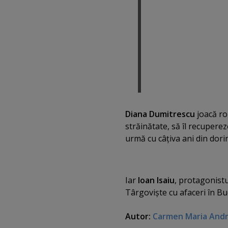
Diana Dumitrescu
joacă ro
străinătate, să îl recuperez
urmă cu câţiva ani din dorin
Iar
Ioan Isaiu
, protagonistu
Târgovişte cu afaceri în Bu
Autor:
Carmen Maria And