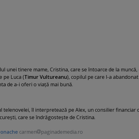
lul unei tinere mame, Cristina, care se întoarce de la muncă,
e pe Luca (
Timur Vultureanu
), copilul pe care l-a abandonat
ta de a-i oferi o viaţă mai bună.
l telenovelei, îl interpretează pe Alex, un consilier financiar 
cureşti, care se îndrăgosteşte de Cristina.
ronache
carmen
paginademedia.ro