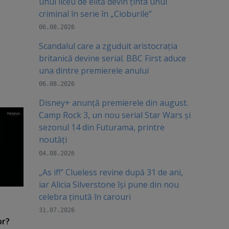
unui liceu de elită devin ținta unui
criminal în serie în „Cioburile”
06.08.2026
Scandalul care a zguduit aristocrația
britanică devine serial. BBC First aduce
una dintre premierele anului
06.08.2026
Disney+ anunță premierele din august.
Camp Rock 3, un nou serial Star Wars și
sezonul 14 din Futurama, printre
noutăți
04.08.2026
„As if!” Clueless revine după 31 de ani,
iar Alicia Silverstone își pune din nou
celebra ținută în carouri
31.07.2026
or?