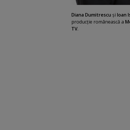
Diana Dumitrescu
şi
Ioan I
producţie românească a
Me
TV
.