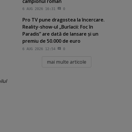
campionul român
6 AUG 2026 16:31
0
Pro TV pune dragostea la încercare.
Reality-show-ul „Burlacii: Foc în
Paradis” are dată de lansare şi un
premiu de 50.000 de euro
6 AUG 2026 12:54
0
mai multe articole
ilul