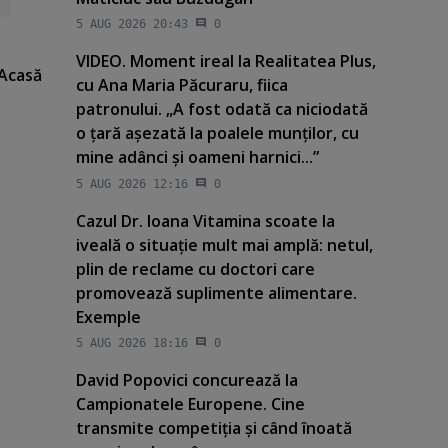
5 AUG 2026 20:43
0
VIDEO. Moment ireal la Realitatea Plus,
Acasă
cu Ana Maria Păcuraru, fiica
patronului. „A fost odată ca niciodată
o ţară aşezată la poalele munţilor, cu
mine adânci şi oameni harnici...”
5 AUG 2026 12:16
0
Cazul Dr. Ioana Vitamina scoate la
iveală o situaţie mult mai amplă: netul,
plin de reclame cu doctori care
promovează suplimente alimentare.
Exemple
5 AUG 2026 18:16
0
David Popovici concurează la
Campionatele Europene. Cine
transmite competiţia şi când înoată