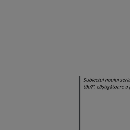
Subiectul noului seri
tău?”, câştigătoare a