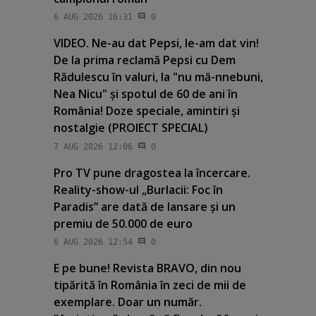
6 AUG 2026 16:31
0
VIDEO. Ne-au dat Pepsi, le-am dat vin!
De la prima reclamă Pepsi cu Dem
Rădulescu în valuri, la "nu mă-nnebuni,
Nea Nicu" şi spotul de 60 de ani în
România! Doze speciale, amintiri şi
nostalgie (PROIECT SPECIAL)
7 AUG 2026 12:06
0
Pro TV pune dragostea la încercare.
Reality-show-ul „Burlacii: Foc în
Paradis” are dată de lansare şi un
premiu de 50.000 de euro
6 AUG 2026 12:54
0
E pe bune! Revista BRAVO, din nou
tipărită în România în zeci de mii de
exemplare. Doar un număr.