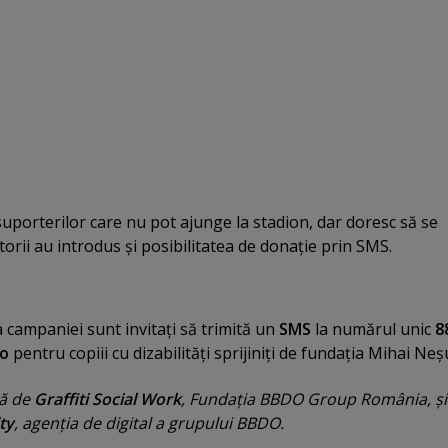
uporterilor care nu pot ajunge la stadion, dar doresc să se
atorii au introdus şi posibilitatea de donaţie prin SMS.
a campaniei sunt invitaţi să trimită un
SMS
la numărul unic
8
ro
pentru copiii cu dizabilităţi sprijiniţi de fundaţia Mihai Neş
tă de
Graffiti Social Work
, Fundaţia BBDO Group România, şi
ty
, agenţia de digital a grupului BBDO.