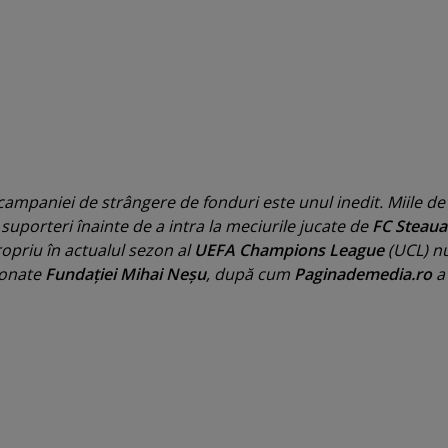
 campaniei de strângere de fonduri este unul inedit. Miile de
porteri înainte de a intra la meciurile jucate de
FC Steaua
opriu în actualul sezon al
UEFA Champions League
(UCL) n
donate
Fundaţiei Mihai Neşu
, după cum
Paginademedia.ro
a 