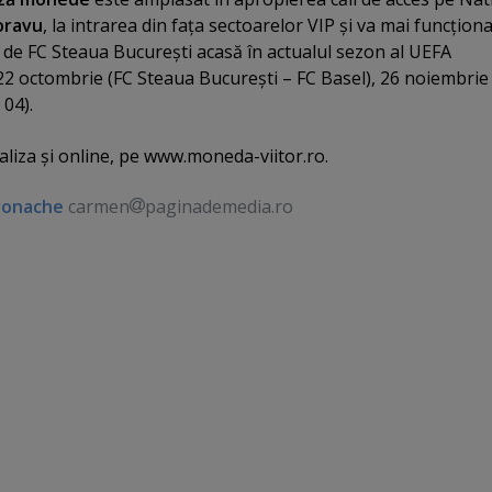
oravu
, la intrarea din faţa sectoarelor VIP şi va mai funcţiona
 de FC Steaua Bucureşti acasă în actualul sezon al UEFA
 octombrie (FC Steaua Bucureşti – FC Basel), 26 noiembrie
 04).
aliza şi online, pe www.moneda-viitor.ro.
ronache
carmen
paginademedia.ro