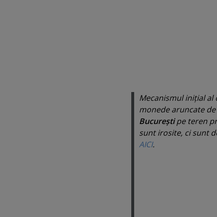
Mecanismul iniţial al
monede aruncate de su
Bucureşti
pe teren pr
sunt irosite, ci sunt 
AICI
.