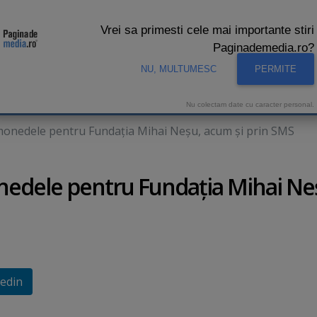
Vrei sa primesti cele mai importante stiri
Paginademedia.ro?
NU, MULTUMESC
PERMITE
CNA
INTERVIURI VIDEO
STUDIO VIDEO
AUDIENTE 
Nu colectam date cu caracter personal.
onedele pentru Fundaţia Mihai Neşu, acum şi prin SMS
edele pentru Fundaţia Mihai Ne
edin