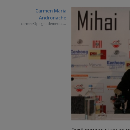
Carmen Maria
Andronache
carmen
paginademedia.ro