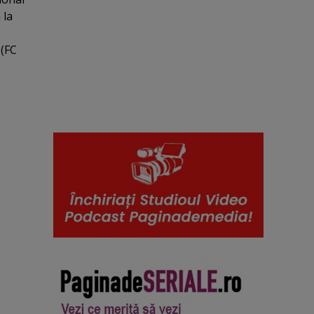
 la
 (FC