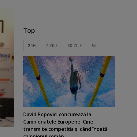
Top
24H
7 ZILE
30 ZILE
David Popovici concurează la
Campionatele Europene. Cine
transmite competiţia şi când înoată
campionul român