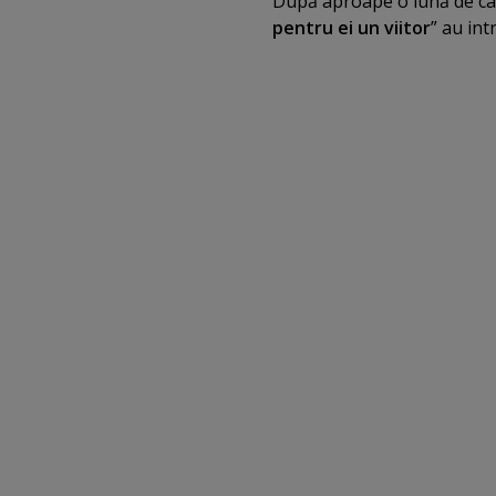
După aproape o lună de ca
pentru ei un viitor
” au int