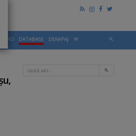
RADIO
DATABASE
DERAPAJ
Caută
şu,