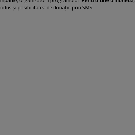
mpanie, organizatorii programului “
Pentru tine o monedă,
rodus şi posibilitatea de donaţie prin SMS.