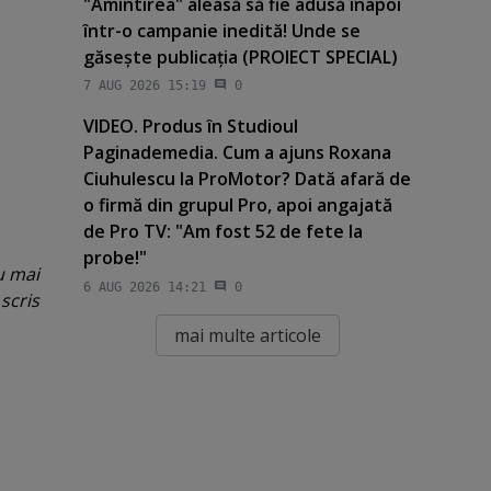
"Amintirea" aleasă să fie adusă înapoi
într-o campanie inedită! Unde se
găseşte publicaţia (PROIECT SPECIAL)
7 AUG 2026 15:19
0
VIDEO. Produs în Studioul
Paginademedia. Cum a ajuns Roxana
Ciuhulescu la ProMotor? Dată afară de
o firmă din grupul Pro, apoi angajată
de Pro TV: "Am fost 52 de fete la
probe!"
u mai
6 AUG 2026 14:21
0
scris
mai multe articole