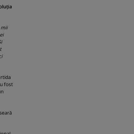
oluţia
 mii
ei
i
t
ci
rtida
au fost
un
 seară
ional