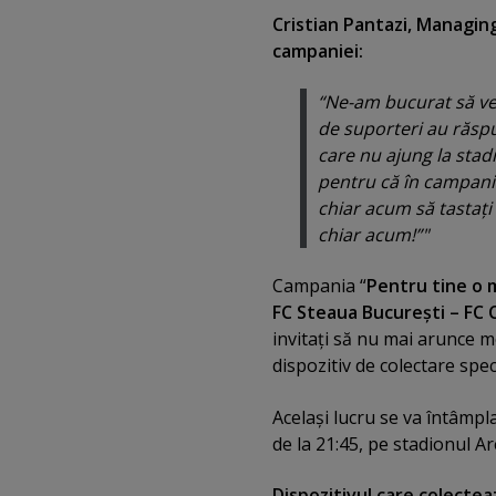
Cristian Pantazi, Managing
campaniei:
“Ne-am bucurat să ved
de suporteri au răspun
care nu ajung la stad
pentru că în campanii
chiar acum să tastaţi 
chiar acum!”"
Campania “
Pentru tine o 
FC Steaua Bucureşti – FC 
invitaţi să nu mai arunce m
dispozitiv de colectare spe
Acelaşi lucru se va întâmpla
de la 21:45, pe stadionul A
Dispozitivul care colect