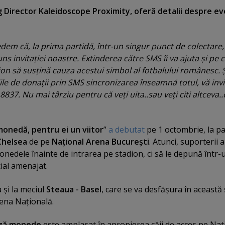
 Director Kaleidoscope Proximity, oferă detalii despre ev
em că, la prima partidă, într-un singur punct de colectare,
s invitaţiei noastre. Extinderea către SMS îi va ajuta şi pe c
ion să susţină cauza acestui simbol al fotbalului românesc. Ş
le de donaţii prin SMS sincronizarea înseamnă totul, vă invi
8837. Nu mai târziu pentru că veţi uita..sau veţi citi altceva..
monedă, pentru ei un viitor
”
a debutat
pe 1 octombrie, la pa
Chelsea
de pe
Naţional Arena Bucureşti
. Atunci, suporterii 
onedele înainte de intrarea pe stadion, ci să le depună într-
cial amenajat.
 şi la meciul
Steaua - Basel
, care se va desfăşura în această
rena Naţională.
ează monede
este amplasat în apropierea căii de acces pe Nat