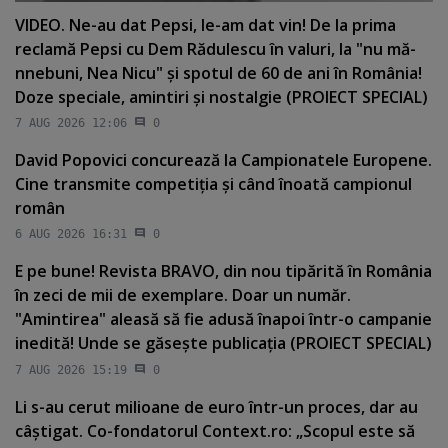
VIDEO. Ne-au dat Pepsi, le-am dat vin! De la prima
reclamă Pepsi cu Dem Rădulescu în valuri, la "nu mă-
nnebuni, Nea Nicu" şi spotul de 60 de ani în România!
Doze speciale, amintiri şi nostalgie (PROIECT SPECIAL)
7 AUG 2026 12:06
0
David Popovici concurează la Campionatele Europene.
Cine transmite competiţia şi când înoată campionul
român
6 AUG 2026 16:31
0
E pe bune! Revista BRAVO, din nou tipărită în România
în zeci de mii de exemplare. Doar un număr.
"Amintirea" aleasă să fie adusă înapoi într-o campanie
inedită! Unde se găseşte publicaţia (PROIECT SPECIAL)
7 AUG 2026 15:19
0
Li s-au cerut milioane de euro într-un proces, dar au
câştigat. Co-fondatorul Context.ro: „Scopul este să