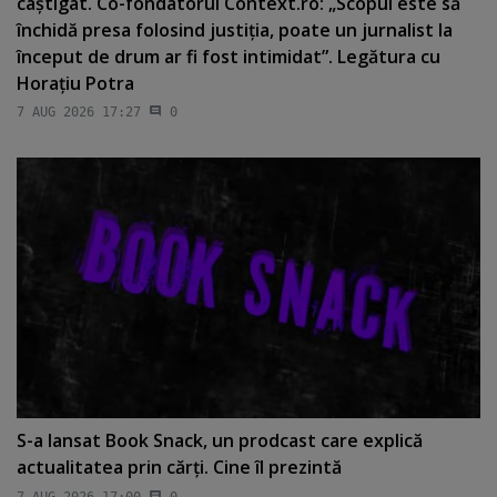
câştigat. Co-fondatorul Context.ro: „Scopul este să
închidă presa folosind justiţia, poate un jurnalist la
început de drum ar fi fost intimidat”. Legătura cu
Horaţiu Potra
7 AUG 2026 17:27
0
S-a lansat Book Snack, un prodcast care explică
actualitatea prin cărţi. Cine îl prezintă
7 AUG 2026 17:00
0