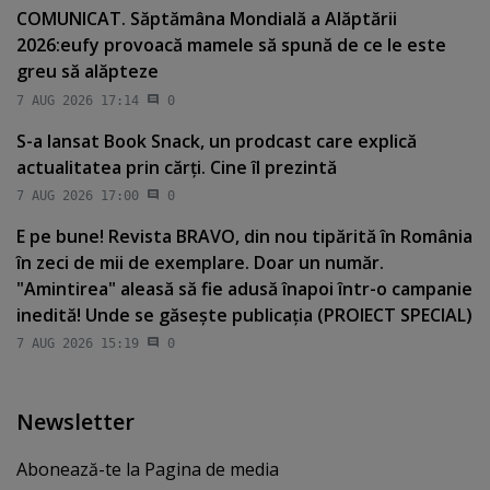
COMUNICAT. Săptămâna Mondială a Alăptării
2026:eufy provoacă mamele să spună de ce le este
greu să alăpteze
7 AUG 2026 17:14
0
S-a lansat Book Snack, un prodcast care explică
actualitatea prin cărţi. Cine îl prezintă
7 AUG 2026 17:00
0
E pe bune! Revista BRAVO, din nou tipărită în România
în zeci de mii de exemplare. Doar un număr.
"Amintirea" aleasă să fie adusă înapoi într-o campanie
inedită! Unde se găseşte publicaţia (PROIECT SPECIAL)
7 AUG 2026 15:19
0
Newsletter
Abonează-te la Pagina de media