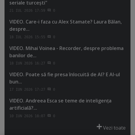
seriale turceşti"
21 IUL 2026 17:59
0
VIDEO. Care-i faza cu Alex Stamate? Laura Bălan,
despre...
18 IUL 2026 15:55
0
VIDEO. Mihai Voinea - Recorder, despre problema
banilor de...
18 IUN 2026 16:27
0
VIDEO. Poate să fie presa înlocuită de AI? E AI-ul
bun...
17 IUN 2026 17:27
0
VIDEO. Andreea Esca se teme de inteligenţa
artificială?...
10 IUN 2026 18:07
0
Vezi toate