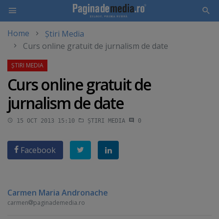
Home
Știri Media
Skip
Curs online gratuit de jurnalism de date
to
main
content
Curs online gratuit de
jurnalism de date
15 OCT 2013 15:10
ȘTIRI MEDIA
0
Facebook
Carmen Maria Andronache
carmen
paginademedia.ro