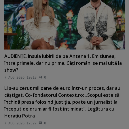
AUDIENŢE. Insula Iubirii de pe Antena 1. Emisiunea,
între primele, dar nu prima. Câţi români se mai uită la
show?
7 AUG 2026 19:13
0
Li s-au cerut milioane de euro într-un proces, dar au
câştigat. Co-fondatorul Context.ro: „Scopul este să
închidă presa folosind justiţia, poate un jurnalist la
început de drum ar fi fost intimidat”. Legătura cu
Horaţiu Potra
7 AUG 2026 17:27
0