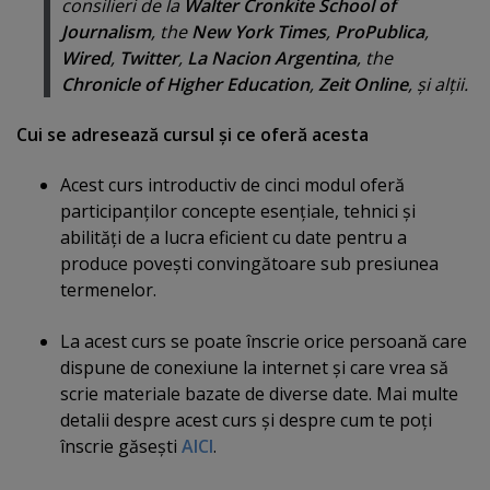
consilieri de la
Walter Cronkite School of
Journalism
, the
New York Times
,
ProPublica
,
Wired
,
Twitter
,
La Nacion Argentina
, the
Chronicle of Higher Education
,
Zeit Online
, şi alţii.
Cui se adresează cursul şi ce oferă acesta
Acest curs introductiv de cinci modul oferă
participanţilor concepte esenţiale, tehnici şi
abilităţi de a lucra eficient cu date pentru a
produce poveşti convingătoare sub presiunea
termenelor.
La acest curs se poate înscrie orice persoană care
dispune de conexiune la internet şi care vrea să
scrie materiale bazate de diverse date. Mai multe
detalii despre acest curs şi despre cum te poţi
înscrie găseşti
AICI
.