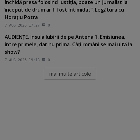
închidă presa folosind justiţia, poate un jurnalist la
început de drum ar fi fost intimidat”. Legătura cu
Horaţiu Potra
7 AUG 2026 17:27
0
AUDIENŢE. Insula Iubirii de pe Antena 1. Emisiunea,
între primele, dar nu prima. Câţi români se mai uită la
show?
7 AUG 2026 19:13
0
mai multe articole