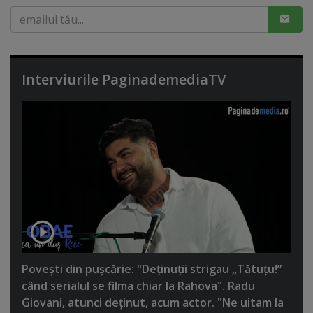
Interviurile PaginademediaTV
Poveşti din puşcărie: "Deţinuţii strigau „Tătuţu!”
când serialul se filma chiar la Rahova". Radu
Giovani, atunci deţinut, acum actor. "Ne uitam la