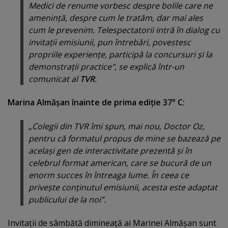
Medici de renume vorbesc despre bolile care ne
ameninţă, despre cum le tratăm, dar mai ales
cum le prevenim. Telespectatorii intră în dialog cu
invitaţii emisiunii, pun întrebări, povestesc
propriile experienţe, participă la concursuri şi la
demonstraţii practice", se explică într-un
comunicat al
TVR
.
Marina Almăşan înainte de prima ediţie 37° C:
„Colegii din TVR îmi spun, mai nou, Doctor Oz,
pentru că formatul propus de mine se bazează pe
acelaşi gen de interactivitate prezentă şi în
celebrul format american, care se bucură de un
enorm succes în întreaga lume. În ceea ce
priveşte conţinutul emisiunii, acesta este adaptat
publicului de la noi”.
Invitaţii de sâmbătă dimineaţă ai Marinei Almăşan sunt