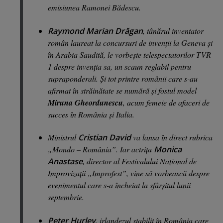
emisiunea Ramonei Bădescu.
Raymond Marian Drăgan
, tânărul inventator
român laureat la concursuri de invenţii la Geneva şi
în Arabia Saudită, le vorbeşte telespectatorilor TVR
1 despre invenţia sa, un scaun reglabil pentru
supraponderali. Şi tot printre românii care s-au
afirmat în străinătate se numără şi fostul model
Miruna Gheordunescu
, acum femeie de afaceri de
succes în România şi Italia.
Ministrul
Cristian David
va lansa în direct rubrica
„Mondo – România”. Iar actriţa
Monica
Anastase
, director al Festivalului Naţional de
Improvizaţii „Improfest”, vine să vorbească despre
evenimentul care s-a încheiat la sfârşitul lunii
septembrie.
Peter Hurley
, irlandezul stabilit în România care