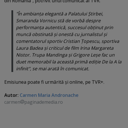
din România", potrivit unui comunicat al TVR.
"În ambianţa elegantă a Palatului Ştirbei,
Smaranda Vornicu stă de vorbă despre
performanţa autentică, succesul obţinut prin
muncă obstinată şi onestă cu jurnalistul şi
comentatorul sportiv Cristian Ţopescu, sportiva
Laura Badea şi criticul de film Irina Margareta
Nistor. Trupa Mandinga şi Grigore Leşe fac un
duet memorabil la această primă ediţie De la A la
infinit", se mai arată în comunicat.
Emisiunea poate fi urmărită şi online, pe TVR+.
Autor:
Carmen Maria Andronache
carmen
paginademedia.ro