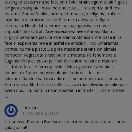
casting cinstit cum nu se face prin TVR1 si sint sigura ca ati fi gasit
o figura proaspata ,noua,necunoscuta.........si surpriza ar fi fost
maxima. Corina Danila , actrita, frumoasa , inteligenta, culta cu
experienta in emisiuni live ar fi facut cu adevarat o figura
frumoasa. Ne-ati dat o femeie naspa, agresiva cu o voce
imposibil de ascultat.. Aceeasi viata va avea Anreea Marin .
Singura persoana placuta este Marina Almasan. Are clasa in ce
face si experienta reala in astfel de emisiuni... nici Smaramda
Vornicu nu mi-a placut ....e prea masculina si vine din filmele
horrooor. Regret dar sinteti pe linie moarta. Pe fenomenala
Eugenia Voda ati pus-o pe liber dar dati in reluare emisiunile
ei.....tot ce faceti e fara cap sinteti intr-o gasca de amante si
amanti...cu Saftoiu nepriceputeanu la cirma.....trist dar
adevarat..Ramine sa-l mai aduceti si pe homosexualul Leonard
Miron si o sa fiti chiar praf definitiv.......ce mai televiziune nationala
avem noi.......cu Saftoiu nepriceputeanu in frunte. .... mare tristete
....
Denise
14.10.2013 @ 01:35
Intr-adevar, Ramona Badescu este extrem de obositoare si prea
galagioasa!!