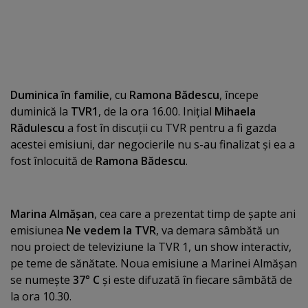
Duminica în familie
, cu
Ramona Bădescu
, începe
duminică la
TVR1
, de la ora 16.00. Iniţial
Mihaela
Rădulescu
a fost în discuţii cu TVR pentru a fi gazda
acestei emisiuni, dar negocierile nu s-au finalizat şi ea a
fost înlocuită de
Ramona Bădescu
.
Marina Almăşan
, cea care a prezentat timp de şapte ani
emisiunea
Ne vedem la TVR
, va demara sâmbătă un
nou proiect de televiziune la TVR 1, un show interactiv,
pe teme de sănătate. Noua emisiune a Marinei Almăşan
se numeşte
37° C
şi este difuzată în fiecare sâmbătă de
la ora 10.30.