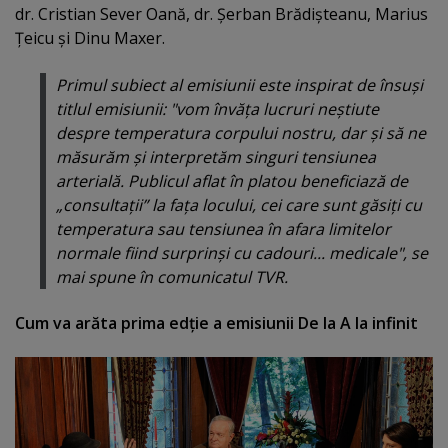
dr. Cristian Sever Oană, dr. Şerban Brădişteanu, Marius
Ţeicu şi Dinu Maxer.
Primul subiect al emisiunii este inspirat de însuşi
titlul emisiunii: "vom învăţa lucruri neştiute
despre temperatura corpului nostru, dar şi să ne
măsurăm şi interpretăm singuri tensiunea
arterială. Publicul aflat în platou beneficiază de
„consultaţii” la faţa locului, cei care sunt găsiţi cu
temperatura sau tensiunea în afara limitelor
normale fiind surprinşi cu cadouri... medicale", se
mai spune în comunicatul TVR.
Cum va arăta prima edţie a emisiunii De la A la infinit