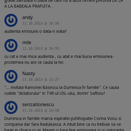
grade.Sambata o baba de care nu a auzit nimeni prezinta DE LA
A LA BABEALA PRAFUITA .
andy
11.10.2013 @ 16:56
audienta emisiunii o data-n viata?
mile
11.10.2013 @ 16:55
cu cat e mai mica audienta , cu atat e mai buna emisiunea-
prostimea nu are ce cauta la tvr,
Nasty
11.10.2013 @ 15:27
".... invitații Ramonei Băsescu la Duminica în familie". Ce cauta
rudele "dictatorului" in TVR-ul USL-ului, domn' Saftoiu?
senzationescu
11.10.2013 @ 14:58
Duminica in familie marca expiratei-pshihopatei Corina Voicu si
compania dar fara Raduleasca. A intuit bine ca nu trebuie sa se
bage in cloaca cu ei. Maxim o luna tine emisiunea si cu siguranta