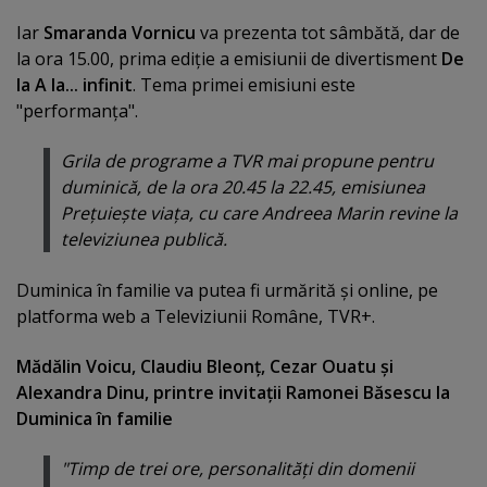
Iar
Smaranda Vornicu
va prezenta tot sâmbătă, dar de
la ora 15.00, prima ediţie a emisiunii de divertisment
De
la A la... infinit
. Tema primei emisiuni este
"performanţa".
Grila de programe a TVR mai propune pentru
duminică, de la ora 20.45 la 22.45, emisiunea
Preţuieşte viaţa, cu care Andreea Marin revine la
televiziunea publică.
Duminica în familie va putea fi urmărită şi online, pe
platforma web a Televiziunii Române, TVR+.
Mădălin Voicu, Claudiu Bleonţ, Cezar Ouatu şi
Alexandra Dinu, printre invitaţii Ramonei Băsescu la
Duminica în familie
"Timp de trei ore, personalităţi din domenii