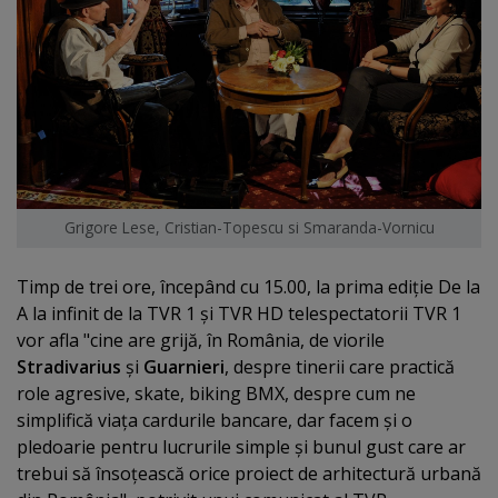
Grigore Lese, Cristian-Topescu si Smaranda-Vornicu
Timp de trei ore, începând cu 15.00, la prima ediţie De la
A la infinit de la TVR 1 şi TVR HD telespectatorii TVR 1
vor afla "cine are grijă, în România, de viorile
Stradivarius
şi
Guarnieri
, despre tinerii care practică
role agresive, skate, biking BMX, despre cum ne
simplifică viaţa cardurile bancare, dar facem şi o
pledoarie pentru lucrurile simple şi bunul gust care ar
trebui să însoţească orice proiect de arhitectură urbană