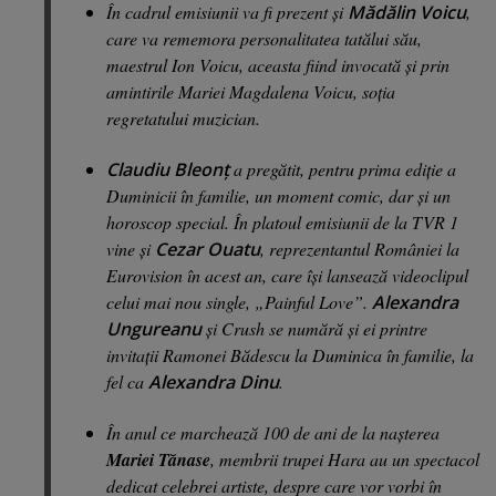
În cadrul emisiunii va fi prezent şi
Mădălin Voicu
,
care va rememora personalitatea tatălui său,
maestrul Ion Voicu, aceasta fiind invocată şi prin
amintirile Mariei Magdalena Voicu, soţia
regretatului muzician.
Claudiu Bleonţ
a pregătit, pentru prima ediţie a
Duminicii în familie, un moment comic, dar şi un
horoscop special. În platoul emisiunii de la TVR 1
vine şi
Cezar Ouatu
, reprezentantul României la
Eurovision în acest an, care îşi lansează videoclipul
celui mai nou single, „Painful Love”.
Alexandra
Ungureanu
şi Crush se numără şi ei printre
invitaţii Ramonei Bădescu la Duminica în familie, la
fel ca
Alexandra Dinu
.
În anul ce marchează 100 de ani de la naşterea
Mariei Tănase
, membrii trupei Hara au un spectacol
dedicat celebrei artiste, despre care vor vorbi în