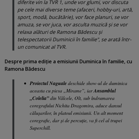
diferite vin la TVR 1, unde vor glumi, vor discuta
pe cele mai diverse teme (afaceri, hobby-uri, artă,
sport, modă, bucătărie), vor face planuri, se vor
amuza, se vor juca, vor asculta muzică şi se vor
relaxa alături de Ramona Bădescu şi
telespectatorii Duminicii în familie", se arată într-
un comunicat al TVR.
Despre prima ediţie a emisiunii Duminica în familie, cu
Ramona Bădescu
Proiectul Naguale
deschide show-ul de duminica
aceasta cu piesa „Mirame”, iar
Ansamblul
„Colelia”
din Vâlcele, Olt, sub îndrumarea
coregrafului Nichita Dragomira, aduce dansul
căluşarilor, în platoul emisiunii. Un alt moment
coregrafic, dar şi de percuţie, va fi cel al trupei
Superchill.