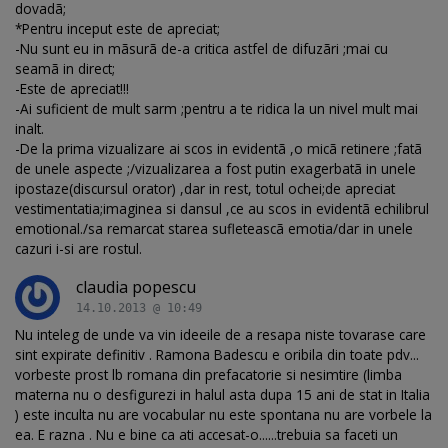
dovadã;
*Pentru inceput este de apreciat;
-Nu sunt eu in mãsurã de-a critica astfel de difuzãri ;mai cu
seamã in direct;
-Este de apreciat!!!
-Ai suficient de mult sarm ;pentru a te ridica la un nivel mult mai
inalt.
-De la prima vizualizare ai scos in evidentã ,o micã retinere ;fatã
de unele aspecte ;/vizualizarea a fost putin exagerbatã in unele
ipostaze(discursul orator) ,dar in rest, totul ochei;de apreciat
vestimentatia;imaginea si dansul ,ce au scos in evidentã echilibrul
emotional./sa remarcat starea sufleteascã emotia/dar in unele
cazuri i-si are rostul.
claudia popescu
14.10.2013 @ 10:49
Nu inteleg de unde va vin ideeile de a resapa niste tovarase care
sint expirate definitiv . Ramona Badescu e oribila din toate pdv...
vorbeste prost lb romana din prefacatorie si nesimtire (limba
materna nu o desfigurezi in halul asta dupa 15 ani de stat in Italia
) este inculta nu are vocabular nu este spontana nu are vorbele la
ea. E razna . Nu e bine ca ati accesat-o......trebuia sa faceti un