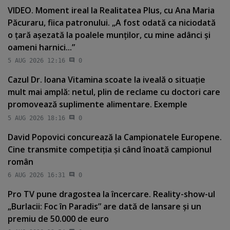
VIDEO. Moment ireal la Realitatea Plus, cu Ana Maria
Păcuraru, fiica patronului. „A fost odată ca niciodată
o ţară aşezată la poalele munţilor, cu mine adânci şi
oameni harnici...”
5 AUG 2026 12:16
0
Cazul Dr. Ioana Vitamina scoate la iveală o situaţie
mult mai amplă: netul, plin de reclame cu doctori care
promovează suplimente alimentare. Exemple
5 AUG 2026 18:16
0
David Popovici concurează la Campionatele Europene.
Cine transmite competiţia şi când înoată campionul
român
6 AUG 2026 16:31
0
Pro TV pune dragostea la încercare. Reality-show-ul
„Burlacii: Foc în Paradis” are dată de lansare şi un
premiu de 50.000 de euro