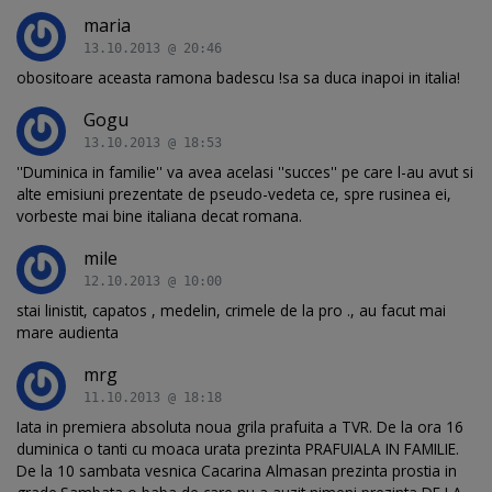
maria
13.10.2013 @ 20:46
obositoare aceasta ramona badescu !sa sa duca inapoi in italia!
Gogu
13.10.2013 @ 18:53
''Duminica in familie'' va avea acelasi ''succes'' pe care l-au avut si
alte emisiuni prezentate de pseudo-vedeta ce, spre rusinea ei,
vorbeste mai bine italiana decat romana.
mile
12.10.2013 @ 10:00
stai linistit, capatos , medelin, crimele de la pro ., au facut mai
mare audienta
mrg
11.10.2013 @ 18:18
Iata in premiera absoluta noua grila prafuita a TVR. De la ora 16
duminica o tanti cu moaca urata prezinta PRAFUIALA IN FAMILIE.
De la 10 sambata vesnica Cacarina Almasan prezinta prostia in