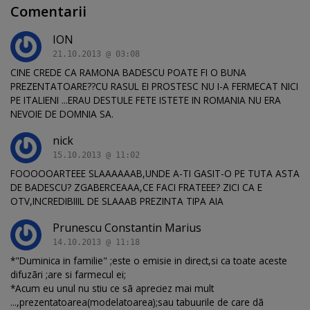
Comentarii
ION
21.10.2013 @ 03:08
CINE CREDE CA RAMONA BADESCU POATE FI O BUNA
PREZENTATOARE??CU RASUL EI PROSTESC NU I-A FERMECAT NICI
PE ITALIENI ...ERAU DESTULE FETE ISTETE IN ROMANIA NU ERA
NEVOIE DE DOMNIA SA.
nick
15.10.2013 @ 11:02
FOOOOOARTEEE SLAAAAAAB,UNDE A-TI GASIT-O PE TUTA ASTA
DE BADESCU? ZGABERCEAAA,CE FACI FRATEEE? ZICI CA E
OTV,INCREDIBIIIL DE SLAAAB PREZINTA TIPA AIA
Prunescu Constantin Marius
14.10.2013 @ 11:18
*"Duminica in familie" ;este o emisie in direct,si ca toate aceste
difuzãri ;are si farmecul ei;
*Acum eu unul nu stiu ce sã apreciez mai mult
...,prezentatoarea(modelatoarea);sau tabuurile de care dã