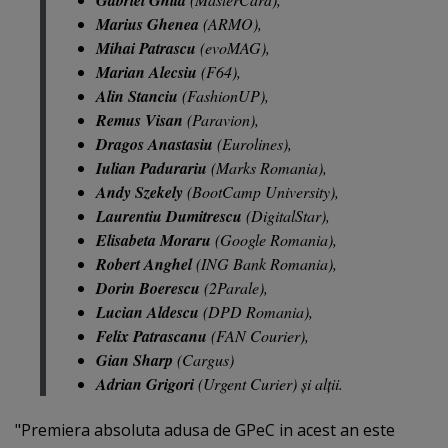
Marius Ghenea
(ARMO),
Mihai Patrascu
(evoMAG),
Marian Alecsiu
(F64),
Alin Stanciu
(FashionUP),
Remus Visan
(Paravion),
Dragos Anastasiu
(Eurolines),
Iulian Padurariu
(Marks Romania),
Andy Szekely
(BootCamp University),
Laurentiu Dumitrescu
(DigitalStar),
Elisabeta Moraru
(Google Romania),
Robert Anghel
(ING Bank Romania),
Dorin Boerescu
(2Parale),
Lucian Aldescu
(DPD Romania),
Felix Patrascanu
(FAN Courier),
Gian Sharp
(Cargus)
Adrian Grigori
(Urgent Curier) şi alţii.
"Premiera absoluta adusa de GPeC in acest an este