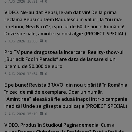
6 AUG 2026 16:31
0
VIDEO. Ne-au dat Pepsi, le-am dat vin! De la prima
reclamă Pepsi cu Dem Rădulescu în valuri, la "nu mă-
nnebuni, Nea Nicu" şi spotul de 60 de ani în România!
Doze speciale, amintiri şi nostalgie (PROIECT SPECIAL)
7 AUG 2026 12:06
0
Pro TV pune dragostea la încercare. Reality-show-ul
„Burlacii: Foc în Paradis” are dată de lansare şi un
premiu de 50.000 de euro
6 AUG 2026 12:54
0
E pe bune! Revista BRAVO, din nou tipărită în România
în zeci de mii de exemplare. Doar un număr.
"Amintirea" aleasă să fie adusă înapoi într-o campanie
inedită! Unde se găseşte publicaţia (PROIECT SPECIAL)
7 AUG 2026 15:19
0
VIDEO. Produs în Studioul Paginademedia. Cum a
ajuns Roxana Ciuhulescu la ProMotor? Dată afară de