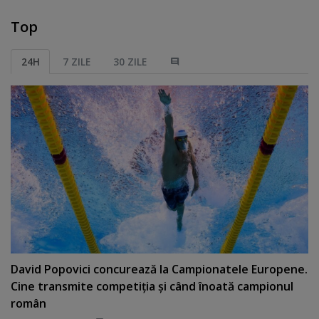
Top
24H
7 ZILE
30 ZILE
David Popovici concurează la Campionatele Europene.
Cine transmite competiţia şi când înoată campionul
român