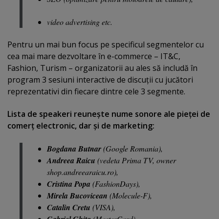
video advertising etc.
Pentru un mai bun focus pe specificul segmentelor cu
cea mai mare dezvoltare în e-commerce – IT&C,
Fashion, Turism – organizatorii au ales să includă în
program 3 sesiuni interactive de discuţii cu jucători
reprezentativi din fiecare dintre cele 3 segmente.
Lista de speakeri reuneşte nume sonore ale pieţei de
comerţ electronic, dar şi de marketing:
Bogdana Butnar
(Google Romania),
Andreea Raicu
(vedeta Prima TV, owner
shop.andreearaicu.ro),
Cristina Popa
(FashionDays),
Mirela Bucovicean
(Molecule-F),
Catalin Cretu
(VISA),
Gabriel Ghita
(MasterCard),