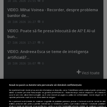
18 IUL 2026 15:55
0
VIDEO. Mihai Voinea - Recorder, despre problema
banilor de...
18 IUN 2026 16:27
0
VIDEO. Poate să fie presa înlocuită de AI? E AI-ul
bun...
17 IUN 2026 17:27
0
VIDEO. Andreea Esca se teme de inteligenţa
artificială?...
10 IUN 2026 18:07
0
Vezi toate
Nouă ne pasă ca datele tale personale să rămână confidențiale
Noi și partenerii noștri stocăm și/sau accesăm informații pe un dispozitiv, cum ar fi identificatori unici în cookie-uri pentru procesarea
datelor cu caracter personal. Puteți accepta sau gestiona preferințele dvs. făcând clic mai jos, inclusiv dreptul dvs. de a obiecta în
cazul în care este utilizat interesul legitim sau în orice moment pe pagina cu politica de confidențialitate. Aceste alegeri vor fi
PRIMA PAGINĂ
POLITICA DE COLECTARE ACORD COOKIE
raportate partenerilor noștri și nu vor afecta datele de navigare.
POLITICA DE CONFIDENȚIALITATE
DESPRE SITE
ECHIPA
Noi si partenerii nostri (retelele de socializare si agentiile de publicitate partenere, precum si furnizorii nostri de servicii de date
analitice) prelucram date pentru a permite website-ului sa functioneze, pentru a personaliza continutul si anunturile publicitare
DESPRE MINE
JOBURI
CONTACT
ARHIVA
afisate in functie de interesele si/sau profilul dvs., pentru a va oferi functionalitati aferente retelelor de socializare si pentru a