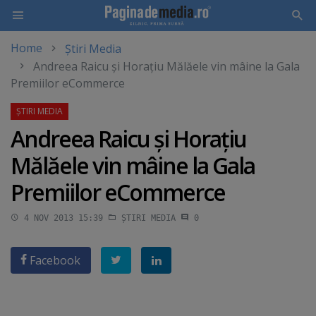
Home
Știri Media
Skip
Andreea Raicu şi Horaţiu Mălăele vin mâine la Gala
to
Premiilor eCommerce
main
content
Andreea Raicu şi Horaţiu
Mălăele vin mâine la Gala
Premiilor eCommerce
4 NOV 2013 15:39
ȘTIRI MEDIA
0
Facebook