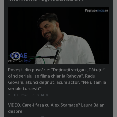
Poveşti din puşcărie: "Deţinuţii strigau „Tătuţu!”
când serialul se filma chiar la Rahova". Radu
Giovani, atunci deţinut, acum actor. "Ne uitam la
seriale turceşti"
21 IUL 2026 17:59
0
VIDEO. Care-i faza cu Alex Stamate? Laura Bălan,
despre...