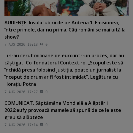
AUDIENŢE. Insula Iubirii de pe Antena 1. Emisiunea,
între primele, dar nu prima. Câţi români se mai uită la
show?
7 AUG 2026 19:13
0
Li s-au cerut milioane de euro într-un proces, dar au
câştigat. Co-fondatorul Context.ro: „Scopul este să
închidă presa folosind justiţia, poate un jurnalist la
început de drum ar fi fost intimidat”. Legătura cu
Horaţiu Potra
7 AUG 2026 17:27
0
COMUNICAT. Săptămâna Mondială a Alăptării
2026:eufy provoacă mamele să spună de ce le este
greu să alăpteze
7 AUG 2026 17:14
0