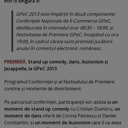
într-o singură zi
GPeC 2013 este împărţit în două componente:
Conferiţele Naţionale de E-Commerce GPeC,
desfăşurate în intervalul orar 08:30 – 18:00, şi
Festivitatea de Premiere GPeC, începând cu ora
19:00, în cadrul căreia sunt premiaţi jucătorii
anului în comerţul electronic românesc.
PREMIERĂ.
Stand up comedy, dans, iluzionism şi
Jazappella, la GPeC 2013
Programul Conferinţei şi al Festivalului de Premiere
conţine şi momente de divertisment.
Pe parcursul conferinţei, participanţii vor asista la
un
moment de stand up comedy
cu Cristian Dumitru,
un
moment de dans
oferit de Corina Petrescu si Daniel
Constantin, si
un moment de iluzionism
care il va avea