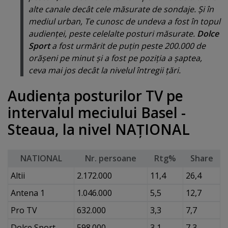
alte canale decât cele măsurate de sondaje. Şi în
mediul urban, Te cunosc de undeva a fost în topul
audienţei, peste celelalte posturi măsurate.
Dolce
Sport
a fost urmărit de puţin peste 200.000 de
orăşeni pe minut şi a fost pe poziţia a şaptea,
ceva mai jos decât la nivelul întregii ţări.
Audienţa posturilor TV pe
intervalul meciului Basel -
Steaua, la nivel NAŢIONAL
NATIONAL
Nr. persoane
Rtg%
Share
Altii
2.172.000
11,4
26,4
Antena 1
1.046.000
5,5
12,7
Pro TV
632.000
3,3
7,7
Dolce Sport
598.000
3,1
7,3