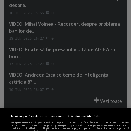
despre...
18 IUL 2026 15:55
0
VIDEO. Mihai Voinea - Recorder, despre problema
banilor de...
18 IUN 2026 16:27
0
VIDEO. Poate să fie presa înlocuită de AI? E AI-ul
bun...
17 IUN 2026 17:27
0
VIDEO. Andreea Esca se teme de inteligenţa
artificială?...
10 IUN 2026 18:07
0
Vezi toate
Nouă ne pasă ca datele tale personale să rămână confidențiale
Noi și partenerii noștri stocăm și/sau accesăm informații pe un dispozitiv, cum ar fi identificatori unici în cookie-uri pentru procesarea
datelor cu caracter personal. Puteți accepta sau gestiona preferințele dvs. făcând clic mai jos, inclusiv dreptul dvs. de a obiecta în
cazul în care este utilizat interesul legitim sau în orice moment pe pagina cu politica de confidențialitate. Aceste alegeri vor fi
PRIMA PAGINĂ
POLITICA DE COLECTARE ACORD COOKIE
raportate partenerilor noștri și nu vor afecta datele de navigare.