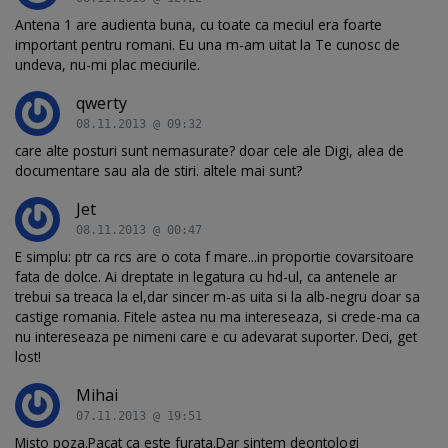
Antena 1 are audienta buna, cu toate ca meciul era foarte
important pentru romani. Eu una m-am uitat la Te cunosc de
undeva, nu-mi plac meciurile.
qwerty
08.11.2013 @ 09:32
care alte posturi sunt nemasurate? doar cele ale Digi, alea de
documentare sau ala de stiri. altele mai sunt?
Jet
08.11.2013 @ 00:47
E simplu: ptr ca rcs are o cota f mare...in proportie covarsitoare
fata de dolce. Ai dreptate in legatura cu hd-ul, ca antenele ar
trebui sa treaca la el,dar sincer m-as uita si la alb-negru doar sa
castige romania. Fitele astea nu ma intereseaza, si crede-ma ca
nu intereseaza pe nimeni care e cu adevarat suporter. Deci, get
lost!
Mihai
07.11.2013 @ 19:51
Misto poza.Pacat ca este furata.Dar sintem deontologi