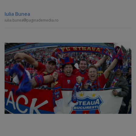
Iulia Bunea
iulia.bunea
paginademedia.ro