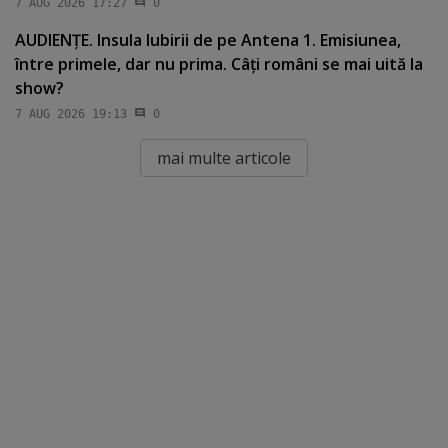
7 AUG 2026 17:27
0
AUDIENŢE. Insula Iubirii de pe Antena 1. Emisiunea,
între primele, dar nu prima. Câţi români se mai uită la
show?
7 AUG 2026 19:13
0
mai multe articole