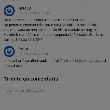
mad79
07.11.2013 @ 19:46
De ce oare este audienta asta asa mare la SI ALTII?
Nu pentru comentariu,desi nu e rau,ci penttru ca romanului ii
place sa vada un meci de fotbal,in HD,cu claritate a imaginii.
Ma intreb oare A1,cu ce o sa ne surprinda la Romania-Grecia,cu
format 3:4 sau 16:9,SD!?
ionut
07.11.2013 @ 16:01
Intersant ar fi sa aflam audienta ''altii'' intro zi obisnuita pe acelasi
interval orar
Trimite un comentariu
Comentariu