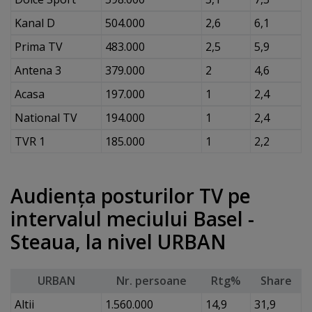
Kanal D
504.000
2,6
6,1
Prima TV
483.000
2,5
5,9
Antena 3
379.000
2
4,6
Acasa
197.000
1
2,4
National TV
194.000
1
2,4
TVR 1
185.000
1
2,2
Audienţa posturilor TV pe
intervalul meciului Basel -
Steaua, la nivel URBAN
URBAN
Nr. persoane
Rtg%
Share
Altii
1.560.000
14,9
31,9