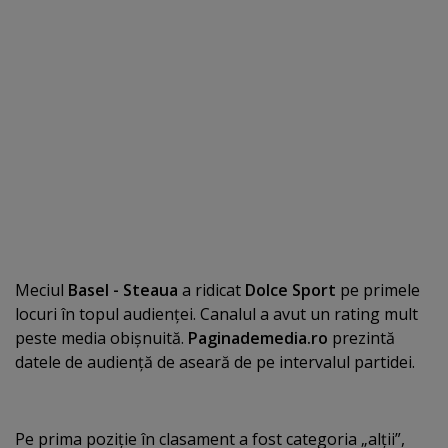
Meciul
Basel - Steaua
a ridicat
Dolce Sport
pe primele
locuri în topul audienţei. Canalul a avut un rating mult
peste media obişnuită.
Paginademedia.ro
prezintă
datele de audienţă de aseară de pe intervalul partidei.
Pe prima poziţie în clasament a fost categoria „alţii”,