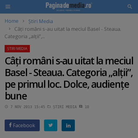
Home
Știri Media
Skip
Câţi români s-au uitat la meciul Basel - Steaua.
to
Categoria „alţii”,...
main
content
Câţi români s-au uitat la meciul
Basel - Steaua. Categoria „alţii”,
pe primul loc. Dolce, audienţe
bune
7 NOV 2013 15:45
ȘTIRI MEDIA
10
Facebook