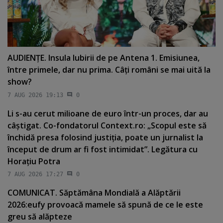
AUDIENŢE. Insula Iubirii de pe Antena 1. Emisiunea,
între primele, dar nu prima. Câţi români se mai uită la
show?
7 AUG 2026 19:13
0
Li s-au cerut milioane de euro într-un proces, dar au
câştigat. Co-fondatorul Context.ro: „Scopul este să
închidă presa folosind justiţia, poate un jurnalist la
început de drum ar fi fost intimidat”. Legătura cu
Horaţiu Potra
7 AUG 2026 17:27
0
COMUNICAT. Săptămâna Mondială a Alăptării
2026:eufy provoacă mamele să spună de ce le este
greu să alăpteze