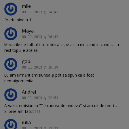
mile
09.11.2013 @ 14:43
foarte bine a 1
Maya
08.11.2013 @ 16:42
Meciurile de fotbal ii mai ridica si pe astia din cand in cand ca in
rest topul e acelasi.
gabi
08.11.2013 @ 16:19
Eu am urmărit emisiunea și pot sa spun ca a fost
nemaipomenita.
Andrei
08.11.2013 @ 12:53
A vazut emisiunea "Te cunosc de undeva" si am uit de meci ...
Si bine am facut ! ! !
iulia
08.11.2013 @ 12:22