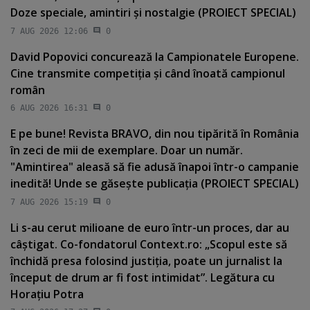
Doze speciale, amintiri şi nostalgie (PROIECT SPECIAL)
7 AUG 2026 12:06
0
David Popovici concurează la Campionatele Europene.
Cine transmite competiţia şi când înoată campionul
român
6 AUG 2026 16:31
0
E pe bune! Revista BRAVO, din nou tipărită în România
în zeci de mii de exemplare. Doar un număr.
"Amintirea" aleasă să fie adusă înapoi într-o campanie
inedită! Unde se găseşte publicaţia (PROIECT SPECIAL)
7 AUG 2026 15:19
0
Li s-au cerut milioane de euro într-un proces, dar au
câştigat. Co-fondatorul Context.ro: „Scopul este să
închidă presa folosind justiţia, poate un jurnalist la
început de drum ar fi fost intimidat”. Legătura cu
Horaţiu Potra