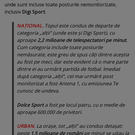
unde sunt incluse toate posturile nemonitorizate,
inclusiv
Digi Sport
.
NAŢIONAL.
Topul este condus de departe de
categoria „alţii” (unde este şi Digi Sport), cu
aproape
2,2 milioane de telespectatori pe minut
.
Cum categoria include toate posturile
nemăsurate, este greu de spus câţi dintre aceştia
au fost pe meci, dar este evident că o mare parte
dintre ei au urmărit partida de fotbal. Imediat
după categoria „alţii”, cel mai urmărit post
monitorizat a fost Antena 1, cu emisiunea Te
cunosc de undeva.
Dolce Sport
a fost pe locul patru, cu o medie de
aproape 600.000 de privitori.
URBAN.
La oraşe, tot „alţii” au condus detaşat:
peste
1,5 milioane de români
pe minut se uitau la