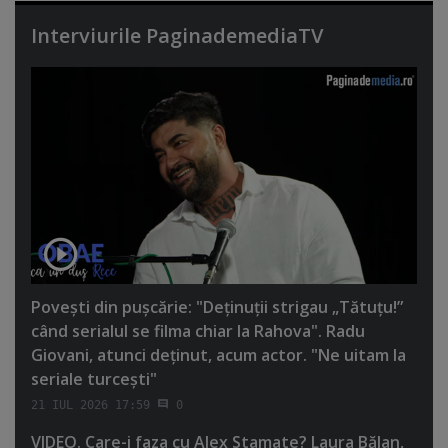
Interviurile PaginademediaTV
Poveşti din puşcărie: "Deţinuţii strigau „Tătuţu!”
când serialul se filma chiar la Rahova". Radu
Giovani, atunci deţinut, acum actor. "Ne uitam la
seriale turceşti"
21 IUL 2026 17:59
0
VIDEO. Care-i faza cu Alex Stamate? Laura Bălan,