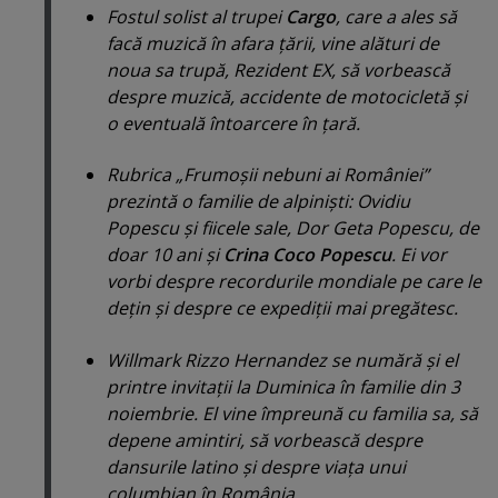
Fostul solist al trupei
Cargo
, care a ales să
facă muzică în afara ţării, vine alături de
noua sa trupă, Rezident EX, să vorbească
despre muzică, accidente de motocicletă şi
o eventuală întoarcere în ţară.
Rubrica „Frumoşii nebuni ai României”
prezintă o familie de alpinişti: Ovidiu
Popescu şi fiicele sale, Dor Geta Popescu, de
doar 10 ani şi
Crina Coco Popescu
. Ei vor
vorbi despre recordurile mondiale pe care le
deţin şi despre ce expediţii mai pregătesc.
Willmark Rizzo Hernandez se numără şi el
printre invitaţii la Duminica în familie din 3
noiembrie. El vine împreună cu familia sa, să
depene amintiri, să vorbească despre
dansurile latino şi despre viaţa unui
columbian în România.