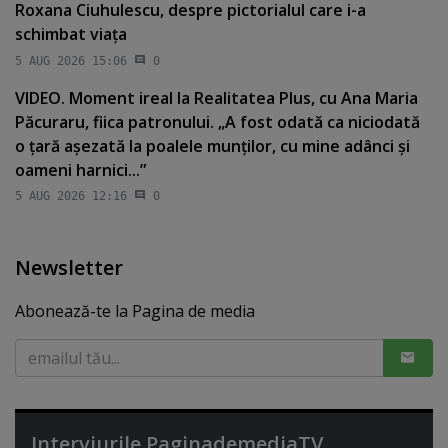
Roxana Ciuhulescu, despre pictorialul care i-a
schimbat viaţa
5 AUG 2026 15:06
0
VIDEO. Moment ireal la Realitatea Plus, cu Ana Maria
Păcuraru, fiica patronului. „A fost odată ca niciodată
o ţară aşezată la poalele munţilor, cu mine adânci şi
oameni harnici...”
5 AUG 2026 12:16
0
Newsletter
Abonează-te la Pagina de media
Interviurile PaginademediaTV