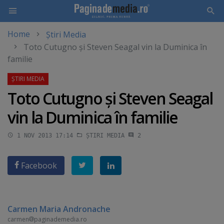
Home
Știri Media
Skip
Toto Cutugno şi Steven Seagal vin la Duminica în
to
familie
main
content
Toto Cutugno şi Steven Seagal
vin la Duminica în familie
1 NOV 2013 17:14
ȘTIRI MEDIA
2
Facebook
Carmen Maria Andronache
carmen
paginademedia.ro