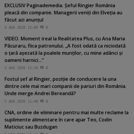
EXCLUSIV Paginademedia. Şeful Ringier România
pleacă din companie. Managerii veniţi din Elveţia au
făcut azi anunţul
4 AUG 2026 12:04
0
VIDEO. Moment ireal la Realitatea Plus, cu Ana Maria
Păcuraru, fiica patronului. „A fost odată ca niciodată
o ţară aşezată la poalele munţilor, cu mine adânci şi
oameni harnici...”
5 AUG 2026 12:16
0
Fostul şef al Ringier, poziţie de conducere la una
dintre cele mai mari companii de pariuri din România.
Unde merge Andrei Bereandă?
5 AUG 2026 11:40
0
CNA, ordine de eliminare pentru mai multe reclame la
suplimente alimentare în care apar Teo, Codin
Maticiuc sau Buzdugan