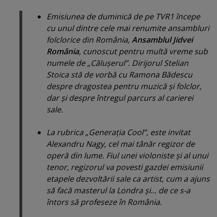
Emisiunea de duminică de pe TVR1 începe
cu unul dintre cele mai renumite ansambluri
­folclorice din România,
Ansamblul Jidvei
România
, cunoscut pentru multă vreme sub
numele de „Căluşerul”. Dirijorul Stelian
Stoica stă de vorbă cu Ramona Bădescu
despre dragostea pentru muzică şi folclor,
dar şi despre întregul parcurs al carierei
sale.
La rubrica „Generaţia Cool”, este invitat
Alexandru Nagy, cel mai tânăr regizor de
operă din lume. Fiul unei violoniste şi al unui
tenor, regizorul va povesti gazdei emisiunii
etapele dezvoltării sale ca artist, cum a ajuns
să facă masterul la Londra şi... de ce s-a
întors să profeseze în România.