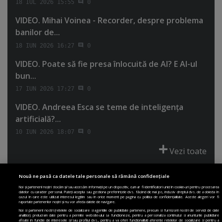
18 IUL 2026 15:55
0
VIDEO. Mihai Voinea - Recorder, despre problema
banilor de...
18 IUN 2026 16:27
0
VIDEO. Poate să fie presa înlocuită de AI? E AI-ul
bun...
17 IUN 2026 17:27
0
VIDEO. Andreea Esca se teme de inteligenţa
artificială?...
10 IUN 2026 18:07
0
Vezi toate
Nouă ne pasă ca datele tale personale să rămână confidențiale
Noi și partenerii noștri stocăm și/sau accesăm informații pe un dispozitiv, cum ar fi identificatori unici în cookie-uri pentru procesarea
datelor cu caracter personal. Puteți accepta sau gestiona preferințele dvs. făcând clic mai jos, inclusiv dreptul dvs. de a obiecta în
cazul în care este utilizat interesul legitim sau în orice moment pe pagina cu politica de confidențialitate. Aceste alegeri vor fi
PRIMA PAGINĂ
POLITICA DE COLECTARE ACORD COOKIE
raportate partenerilor noștri și nu vor afecta datele de navigare.
POLITICA DE CONFIDENȚIALITATE
DESPRE SITE
ECHIPA
Noi si partenerii nostri (retelele de socializare si agentiile de publicitate partenere, precum si furnizorii nostri de servicii de date
analitice) prelucram date pentru a permite website-ului sa functioneze, pentru a personaliza continutul si anunturile publicitare
DESPRE MINE
JOBURI
CONTACT
ARHIVA
afisate in functie de interesele si/sau profilul dvs., pentru a va oferi functionalitati aferente retelelor de socializare si pentru a