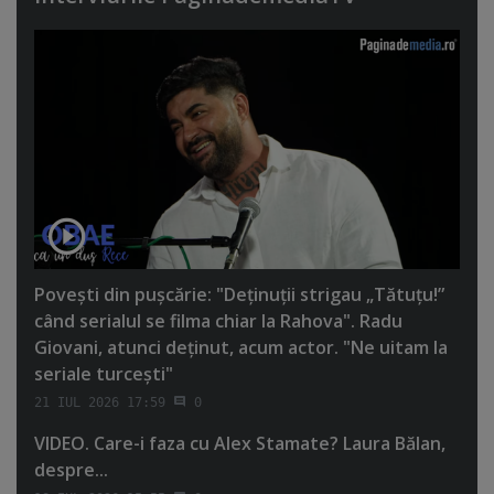
Poveşti din puşcărie: "Deţinuţii strigau „Tătuţu!”
când serialul se filma chiar la Rahova". Radu
Giovani, atunci deţinut, acum actor. "Ne uitam la
seriale turceşti"
21 IUL 2026 17:59
0
VIDEO. Care-i faza cu Alex Stamate? Laura Bălan,
despre...