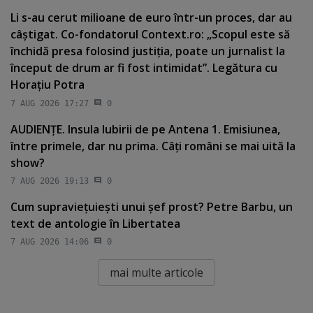
Li s-au cerut milioane de euro într-un proces, dar au
câştigat. Co-fondatorul Context.ro: „Scopul este să
închidă presa folosind justiţia, poate un jurnalist la
început de drum ar fi fost intimidat”. Legătura cu
Horaţiu Potra
7 AUG 2026 17:27
0
AUDIENŢE. Insula Iubirii de pe Antena 1. Emisiunea,
între primele, dar nu prima. Câţi români se mai uită la
show?
7 AUG 2026 19:13
0
Cum supravieţuieşti unui şef prost? Petre Barbu, un
text de antologie în Libertatea
7 AUG 2026 14:06
0
mai multe articole