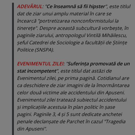
ADEVĂRUL
: "
Ce înseamnă să fii hipster
", este titlul
dat de ziar unui amplu material în care se
încearcă "portretizarea nonconformistului la
tinereţe". Despre această subcultură vorbeşte, în
paginile ziarului, antropologul Vintilă Mihăilescu,
şeful Catedrei de Sociologie a facultăţii de Ştiinţe
Politice (SNSPA).
EVENIMENTUL ZILEI
: "
Suferinţa promovată de un
stat incompetent
", este titlul dat astăzi de
Evenimentul zilei, pe prima pagină. Cotidianul are
ca deschidere de ziar imagini de la îmormântarea
celor două victime ale accidentului din Apuseni.
Evenimentul zilei tratează subiectul accidentului
şi implicaţiile acestuia în plan politic în şase
pagini. Paginile 3, 4 şi 5 sunt dedicate anchetei
penale declanşate de Parchet în cazul "Tragedia
din Apuseni".