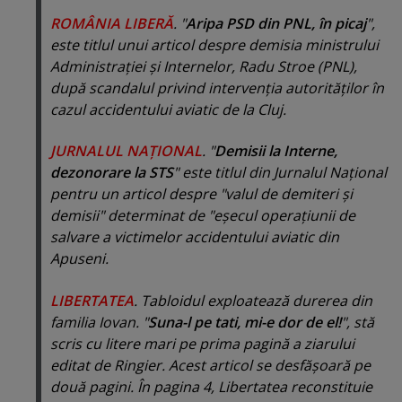
ROMÂNIA LIBERĂ
. "
Aripa PSD din PNL, în picaj
",
este titlul unui articol despre demisia ministrului
Administraţiei şi Internelor, Radu Stroe (PNL),
după scandalul privind intervenţia autorităţilor în
cazul accidentului aviatic de la Cluj.
JURNALUL NAŢIONAL
. "
Demisii la Interne,
dezonorare la STS
" este titlul din Jurnalul Naţional
pentru un articol despre "valul de demiteri şi
demisii" determinat de "eşecul operaţiunii de
salvare a victimelor accidentului aviatic din
Apuseni.
LIBERTATEA
. Tabloidul exploatează durerea din
familia Iovan. "
Suna-l pe tati, mi-e dor de el!
", stă
scris cu litere mari pe prima pagină a ziarului
editat de Ringier. Acest articol se desfăşoară pe
două pagini. În pagina 4, Libertatea reconstituie