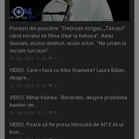
Poveşti din puşcărie: "Deţinuţii strigau „Tătuţu!”
când serialul se filma chiar la Rahova". Radu
Giovani, atunci deţinut, acum actor. "Ne uitam la
seriale turceşti"
21 IUL 2026 17:59
0
VIDEO. Care-i faza cu Alex Stamate? Laura Bălan,
despre...
18 IUL 2026 15:55
0
VIDEO. Mihai Voinea - Recorder, despre problema
banilor de...
18 IUN 2026 16:27
0
VIDEO. Poate să fie presa înlocuită de AI? E AI-ul
bun...