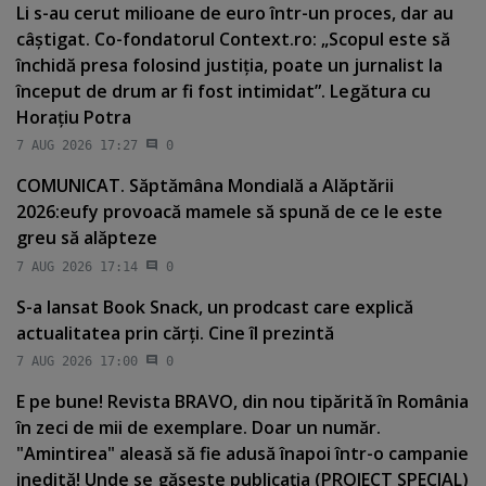
Li s-au cerut milioane de euro într-un proces, dar au
câştigat. Co-fondatorul Context.ro: „Scopul este să
închidă presa folosind justiţia, poate un jurnalist la
început de drum ar fi fost intimidat”. Legătura cu
Horaţiu Potra
7 AUG 2026 17:27
0
COMUNICAT. Săptămâna Mondială a Alăptării
2026:eufy provoacă mamele să spună de ce le este
greu să alăpteze
7 AUG 2026 17:14
0
S-a lansat Book Snack, un prodcast care explică
actualitatea prin cărţi. Cine îl prezintă
7 AUG 2026 17:00
0
E pe bune! Revista BRAVO, din nou tipărită în România
în zeci de mii de exemplare. Doar un număr.
"Amintirea" aleasă să fie adusă înapoi într-o campanie
inedită! Unde se găseşte publicaţia (PROIECT SPECIAL)