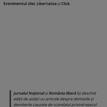
Evenimentul zilei
,
Libertatea
şi
Click
.
Jurnalul Naţional
şi
România
liberă
îşi deschid
ediţii de astăzi cu articole despre demisiile şi
demiterile cauzate de scandalul privind eşecul