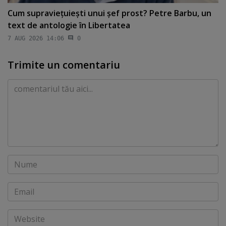
Cum supravieţuieşti unui şef prost? Petre Barbu, un
text de antologie în Libertatea
7 AUG 2026 14:06
0
Trimite un comentariu
Comentariu
Nume
Email
Website