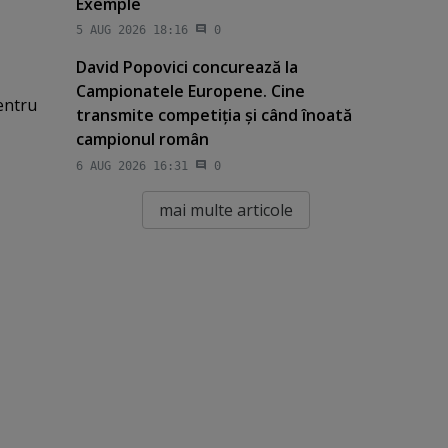
Exemple
5 AUG 2026 18:16
0
David Popovici concurează la
Campionatele Europene. Cine
entru
transmite competiţia şi când înoată
campionul român
6 AUG 2026 16:31
0
mai multe articole