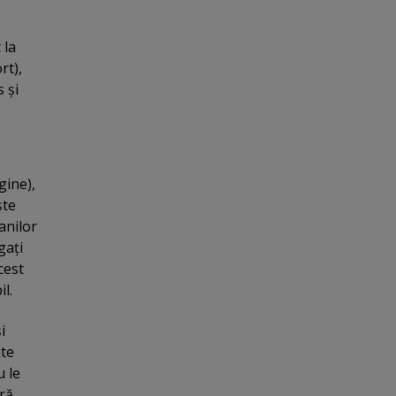
 la
rt),
 şi
gine),
şte
anilor
gaţi
cest
l.
i
ate
u le
ră,