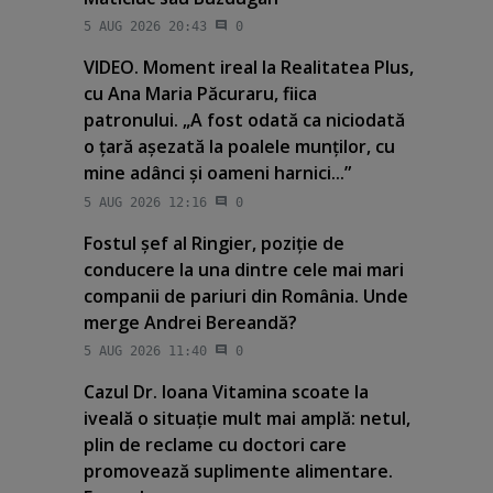
5 AUG 2026 20:43
0
VIDEO. Moment ireal la Realitatea Plus,
cu Ana Maria Păcuraru, fiica
patronului. „A fost odată ca niciodată
o ţară aşezată la poalele munţilor, cu
mine adânci şi oameni harnici...”
5 AUG 2026 12:16
0
Fostul şef al Ringier, poziţie de
conducere la una dintre cele mai mari
companii de pariuri din România. Unde
merge Andrei Bereandă?
5 AUG 2026 11:40
0
Cazul Dr. Ioana Vitamina scoate la
iveală o situaţie mult mai amplă: netul,
plin de reclame cu doctori care
promovează suplimente alimentare.