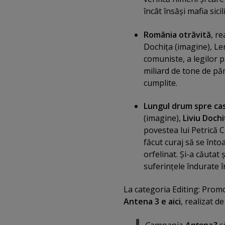
încât însăşi mafia sic
România otrăvită
, r
Dochiţa (imagine), Len
comuniste, a legilor p
miliard de tone de păm
cumplite.
Lungul drum spre ca
(imagine),
Liviu Dochi
povestea lui Petrică Câ
făcut curaj să se înto
orfelinat. Şi-a căutat
suferinţele îndurate în
La categoria Editing: Pro
Antena 3 e aici
, realizat 
Campania
Antena3
ş