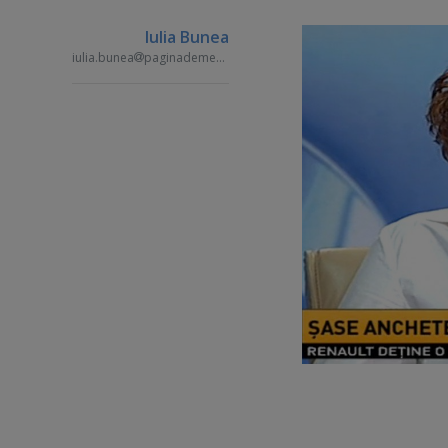
Iulia Bunea
iulia.bunea
paginademedia.ro