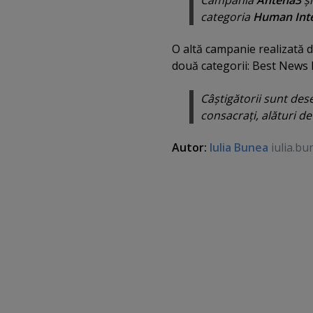
categoria
Human Inte
O altă campanie realizată 
două categorii: Best News 
Câştigătorii sunt des
consacraţi, alături d
Autor:
Iulia Bunea
iulia.bu