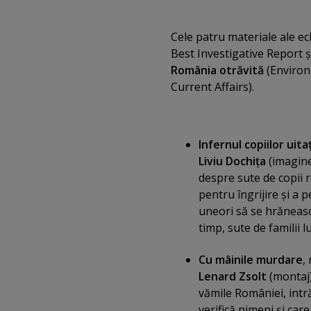
Cele patru materiale ale ec
Best Investigative Report ş
România otrăvită
(Environ
Current Affairs).
Infernul copiilor uitaţ
Liviu Dochiţa
(imagin
despre sute de copii r
pentru îngrijire şi a p
uneori să se hrănească
timp, sute de familii 
Cu mâinile murdare
,
Lenard Zsolt
(montaj)
vămile României, intră
verifică nimeni şi car