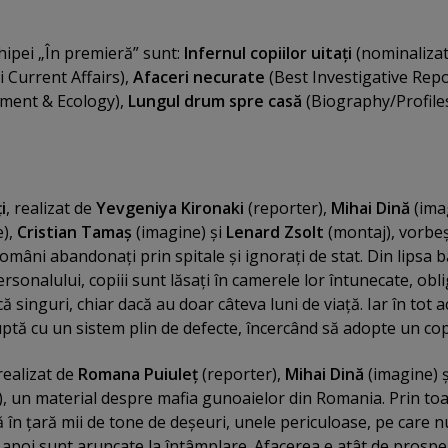
hipei „În premieră” sunt:
Infernul copiilor uitaţi
(nominalizat
i Current Affairs),
Afaceri necurate
(Best Investigative Repo
ment & Ecology),
Lungul drum spre casă
(Biography/Profiles
i
, realizat de
Yevgeniya Kironaki
(reporter),
Mihai Dină
(ima
e),
Cristian Tamaş
(imagine) şi
Lenard Zsolt
(montaj), vorbe
omâni abandonaţi prin spitale şi ignoraţi de stat. Din lipsa b
ersonalului, copiii sunt lăsaţi în camerele lor întunecate, obli
 singuri, chiar dacă au doar câteva luni de viaţă. Iar în tot a
luptă cu un sistem plin de defecte, încercând să adopte un copi
 realizat de
Romana Puiuleţ
(reporter),
Mihai Dină
(imagine) ş
, un material despre mafia gunoaielor din Romania. Prin to
 în ţară mii de tone de deşeuri, unele periculoase, pe care n
e apoi sunt aruncate la întâmplare. Afacerea e atât de prospe