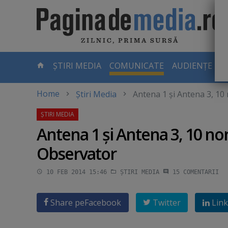
Skip
to
main
content
-
ȘTIRI MEDIA
COMUNICATE
AUDIENȚE TV
PAGINA
CURENTĂ
Home
Știri Media
Antena 1 şi Antena 3, 10
Antena 1 şi Antena 3, 10 no
Observator
10 FEB 2014 15:46
ȘTIRI MEDIA
15
COMENTARII
Share pe
Facebook
Twitter
Link