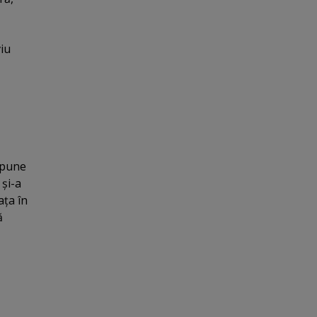
viu
spune
 şi-a
aţa în
ă