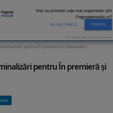
Vrei sa primesti cele mai importante stiri
Paginademedia.ro?
NU, MULTUMESC
PERMITE
CNA
INTERVIURI VIDEO
STUDIO VIDEO
AUDIENTE 
Nu colectam date cu caracter personal.
 nominalizări pentru În premieră şi Observator
minalizări pentru În premieră şi
edin