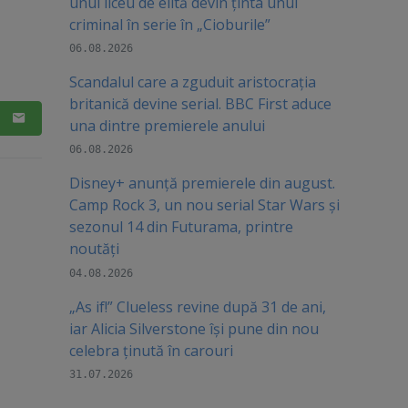
unui liceu de elită devin ținta unui
criminal în serie în „Cioburile”
06.08.2026
Scandalul care a zguduit aristocrația
britanică devine serial. BBC First aduce
una dintre premierele anului
06.08.2026
Disney+ anunță premierele din august.
Camp Rock 3, un nou serial Star Wars și
sezonul 14 din Futurama, printre
noutăți
04.08.2026
„As if!” Clueless revine după 31 de ani,
iar Alicia Silverstone își pune din nou
celebra ținută în carouri
31.07.2026