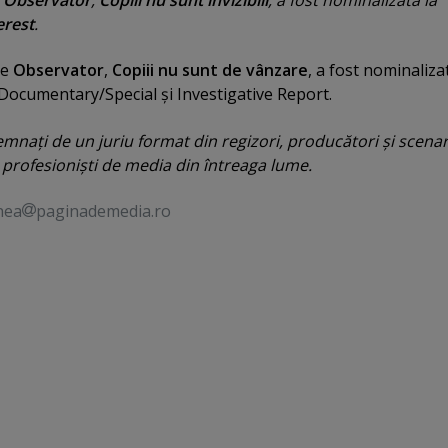
rest
.
de
Observator
,
Copiii nu sunt de vânzare
, a fost nominaliza
Documentary/Special şi Investigative Report.
emnaţi de un juriu format din regizori, producători şi scenar
e profesionişti de media din întreaga lume.
nea
paginademedia.ro