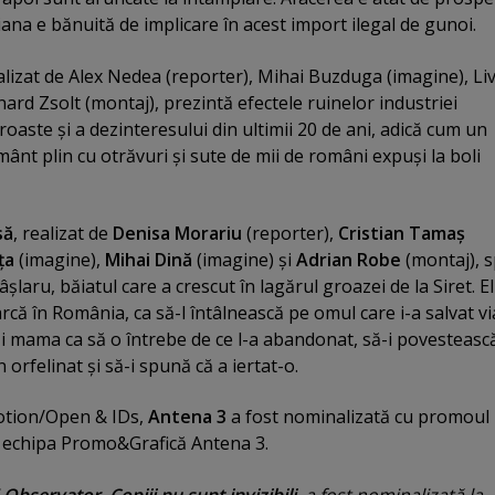
iliana e bănuită de implicare în acest import ilegal de gunoi.
ealizat de Alex Nedea (reporter), Mihai Buzduga (imagine), Li
ard Zsolt (montaj), prezintă efectele ruinelor industriei
roaste şi a dezinteresului din ultimii 20 de ani, adică cum un
ânt plin cu otrăvuri şi sute de mii de români expuşi la boli
să
, realizat de
Denisa Morariu
(reporter),
Cristian Tamaş
ţa
(imagine),
Mihai Dină
(imagine) şi
Adrian Robe
(montaj), 
şlaru, băiatul care a crescut în lagărul groazei de la Siret. El
arcă în România, ca să-l întâlnească pe omul care i-a salvat vi
 şi mama ca să o întrebe de ce l-a abandonat, să-i povesteasc
 orfelinat şi să-i spună că a iertat-o.
motion/Open & IDs,
Antena 3
a fost nominalizată cu promoul
de echipa Promo&Grafică Antena 3.
i
Observator
,
Copiii nu sunt invizibili
, a fost nominalizată la