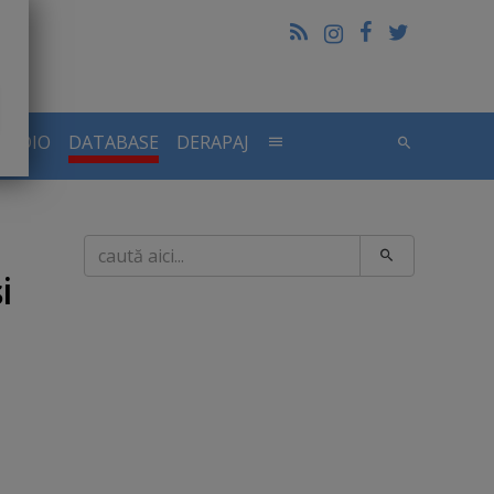
RADIO
DATABASE
DERAPAJ
Caută
i