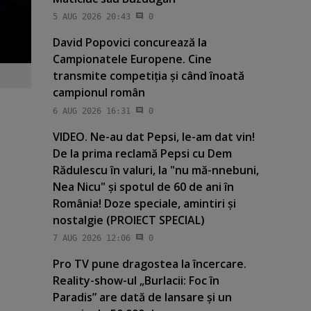
5 AUG 2026 20:43
0
David Popovici concurează la
Campionatele Europene. Cine
transmite competiţia şi când înoată
campionul român
6 AUG 2026 16:31
0
VIDEO. Ne-au dat Pepsi, le-am dat vin!
De la prima reclamă Pepsi cu Dem
Rădulescu în valuri, la "nu mă-nnebuni,
Nea Nicu" şi spotul de 60 de ani în
România! Doze speciale, amintiri şi
nostalgie (PROIECT SPECIAL)
7 AUG 2026 12:06
0
Pro TV pune dragostea la încercare.
Reality-show-ul „Burlacii: Foc în
Paradis” are dată de lansare şi un