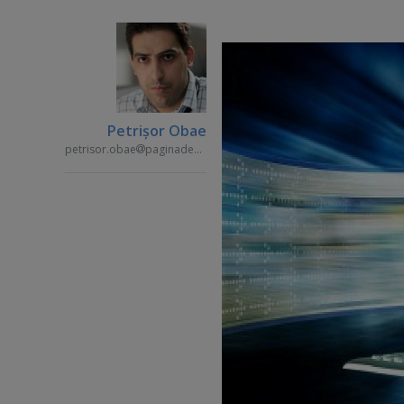
Petrişor Obae
petrisor.obae
paginademedia.ro