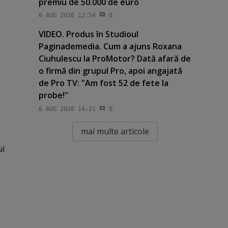
premiu de 50.000 de euro
6 AUG 2026 12:54
0
VIDEO. Produs în Studioul
Paginademedia. Cum a ajuns Roxana
Ciuhulescu la ProMotor? Dată afară de
o firmă din grupul Pro, apoi angajată
de Pro TV: "Am fost 52 de fete la
probe!"
6 AUG 2026 14:21
0
mai multe articole
ui