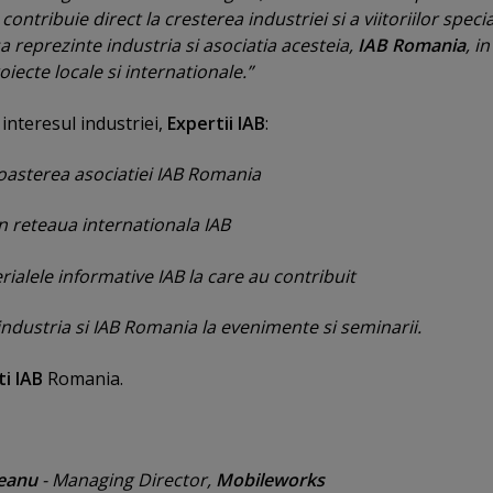
contribuie direct la cresterea industriei si a viitoriilor specia
sa reprezinte industria si asociatia acesteia,
IAB Romania
, in
oiecte locale si internationale.”
n interesul industriei,
Expertii IAB
:
oasterea asociatiei IAB Romania
n reteaua internationala IAB
alele informative IAB la care au contribuit
ndustria si IAB Romania la evenimente si seminarii.
ti IAB
Romania.
neanu
- Managing Director,
Mobileworks