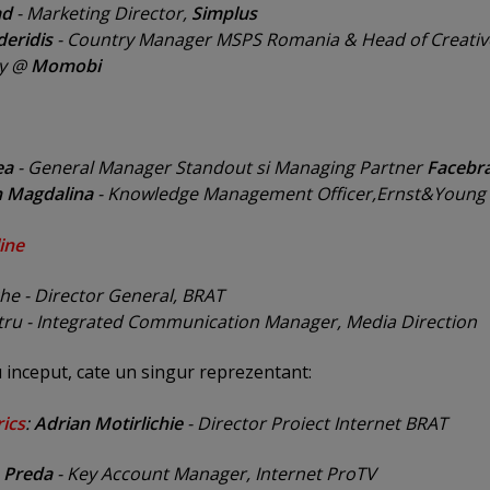
ad
- Marketing Director,
Simplus
deridis
- Country Manager MSPS Romania & Head of Creativ
gy @
Momobi
ea
- General Manager Standout si Managing Partner
Facebr
n Magdalina
- Knowledge Management Officer,Ernst&Young
line
he - Director General, BRAT
tru - Integrated Communication Manager, Media Direction
u inceput, cate un singur reprezentant:
ics
:
Adrian Motirlichie
- Director Proiect Internet BRAT
 Preda
- Key Account Manager, Internet ProTV