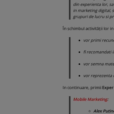
din experienta lor, sa 
in marketing digital, 
grupuri de lucru si pr
În schimbul activităţii lor i
vor primi recun
fi recomandati i
vor semna materi
vor reprezenta i
In continuare, primii
Exper
Mobile Marketing
:
Alex Puti