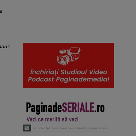
e
ands