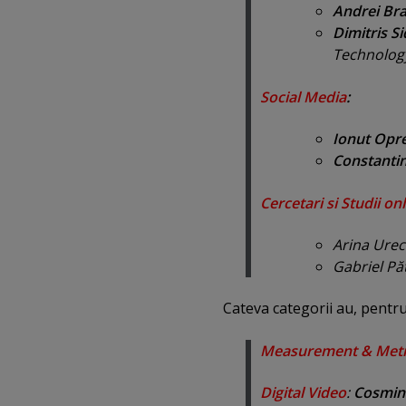
Andrei Br
Dimitris Si
Technolo
Social Media
:
Ionut Opr
Constanti
Cercetari si Studii on
Arina Urec
Gabriel Pă
Cateva categorii au, pentr
Measurement & Metr
Digital Video
:
Cosmin