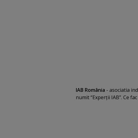
IAB România
- asociatia in
numit “Experţii IAB”. Ce fac