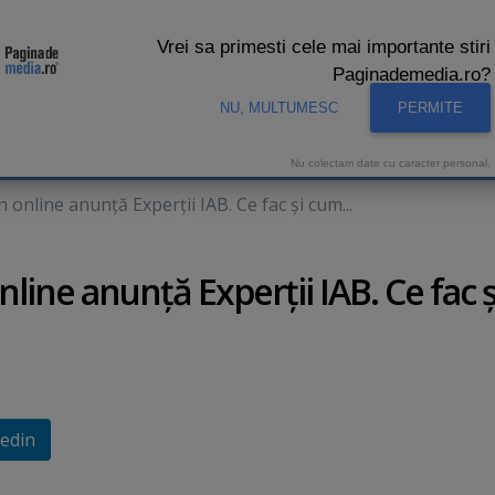
Vrei sa primesti cele mai importante stiri
Paginademedia.ro?
NU, MULTUMESC
PERMITE
CNA
INTERVIURI VIDEO
STUDIO VIDEO
AUDIENTE 
Nu colectam date cu caracter personal.
in online anunţă Experţii IAB. Ce fac şi cum...
online anunţă Experţii IAB. Ce fac ş
edin