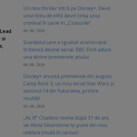
Un nou thriller intră pe Disney+. Elevii
unui liceu de elită devin ținta unui
criminal în serie în „Cioburile”
 Lead
06.08.2026
 si
Scandalul care a zguduit aristocrația
s
,
britanică devine serial. BBC First aduce
una dintre premierele anului
06.08.2026
Disney+ anunță premierele din august.
Camp Rock 3, un nou serial Star Wars și
sezonul 14 din Futurama, printre
noutăți
04.08.2026
„As if!” Clueless revine după 31 de ani,
iar Alicia Silverstone își pune din nou
celebra ținută în carouri