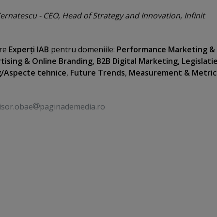
Cernatescu - CEO, Head of Strategy and Innovation, Infinit
are
Experţi IAB
pentru domeniile:
Performance Marketing &
tising & Online Branding
,
B2B Digital Marketing
,
Legislatie
g/Aspecte tehnice
,
Future Trends
,
Measurement & Metric
isor.obae
paginademedia.ro