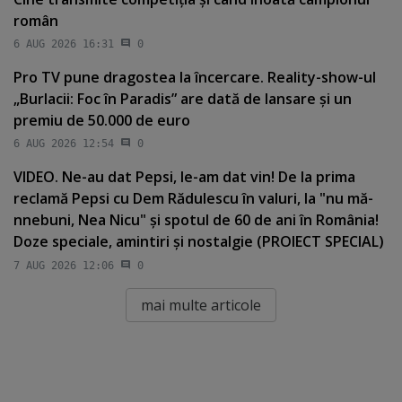
român
6 AUG 2026 16:31
0
Pro TV pune dragostea la încercare. Reality-show-ul
„Burlacii: Foc în Paradis” are dată de lansare şi un
premiu de 50.000 de euro
6 AUG 2026 12:54
0
VIDEO. Ne-au dat Pepsi, le-am dat vin! De la prima
reclamă Pepsi cu Dem Rădulescu în valuri, la "nu mă-
nnebuni, Nea Nicu" şi spotul de 60 de ani în România!
Doze speciale, amintiri şi nostalgie (PROIECT SPECIAL)
7 AUG 2026 12:06
0
mai multe articole