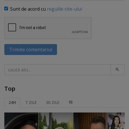
Sunt de acord cu
regulile site-ului
Trimite comentariul
Caută
Top
24H
7 ZILE
30 ZILE