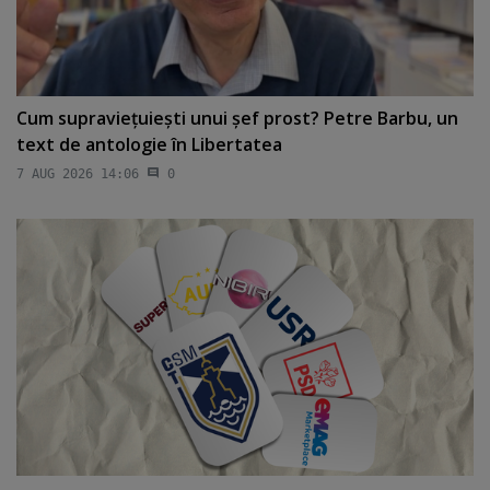
Cum supravieţuieşti unui şef prost? Petre Barbu, un
text de antologie în Libertatea
7 AUG 2026 14:06
0