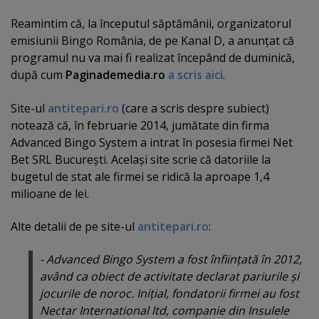
Reamintim că, la începutul săptămânii, organizatorul
emisiunii Bingo România, de pe Kanal D, a anunţat că
programul nu va mai fi realizat începând de duminică,
după cum
Paginademedia.ro
a scris aici
.
Site-ul
antitepari.ro
(care a scris despre subiect)
notează că, în februarie 2014, jumătate din firma
Advanced Bingo System a intrat în posesia firmei Net
Bet SRL Bucureşti. Acelaşi site scrie că datoriile la
bugetul de stat ale firmei se ridică la aproape 1,4
milioane de lei.
Alte detalii de pe site-ul
antitepari.ro
:
- Advanced Bingo System a fost înfiinţată în 2012,
având ca obiect de activitate declarat pariurile şi
jocurile de noroc. Iniţial, fondatorii firmei au fost
Nectar International ltd, companie din Insulele