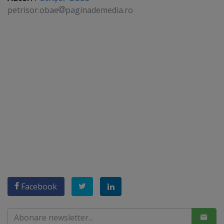
petrisor.obae
paginademedia.ro
Facebook