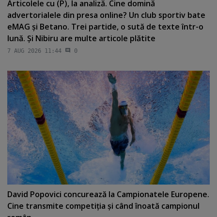
Articolele cu (P), la analiză. Cine domină
advertorialele din presa online? Un club sportiv bate
eMAG şi Betano. Trei partide, o sută de texte într-o
lună. Şi Nibiru are multe articole plătite
7 AUG 2026 11:44
0
David Popovici concurează la Campionatele Europene.
Cine transmite competiţia şi când înoată campionul