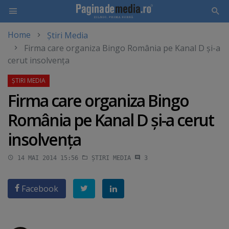
Home
Știri Media
Skip
Firma care organiza Bingo România pe Kanal D şi-a
to
cerut insolvenţa
main
content
Firma care organiza Bingo
România pe Kanal D şi-a cerut
insolvenţa
14 MAI 2014 15:56
ȘTIRI MEDIA
3
Facebook