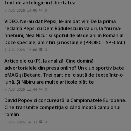
text de antologie în Libertatea
7 AUG 2026 14:06
0
VIDEO. Ne-au dat Pepsi, le-am dat vin! De la prima
reclamă Pepsi cu Dem Rădulescu în valuri, la "nu mă-
nnebuni, Nea Nicu" şi spotul de 60 de ani în România!
Doze speciale, amintiri şi nostalgie (PROIECT SPECIAL)
7 AUG 2026 12:06
0
Articolele cu (P), la analiză. Cine domină
advertorialele din presa online? Un club sportiv bate
eMAG şi Betano. Trei partide, o sută de texte într-o
lună. Şi Nibiru are multe articole plătite
7 AUG 2026 11:44
0
David Popovici concurează la Campionatele Europene.
Cine transmite competiţia şi când înoată campionul
român
6 AUG 2026 16:31
0