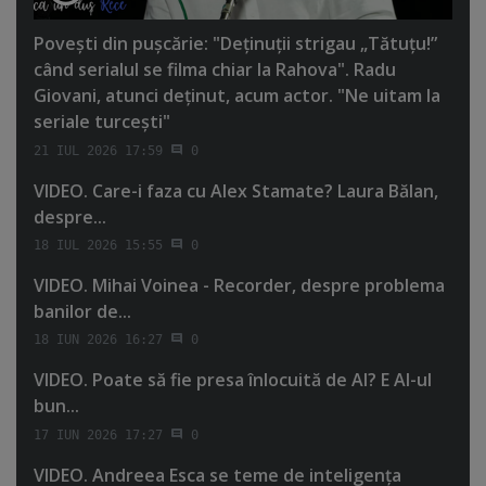
Poveşti din puşcărie: "Deţinuţii strigau „Tătuţu!”
când serialul se filma chiar la Rahova". Radu
Giovani, atunci deţinut, acum actor. "Ne uitam la
seriale turceşti"
21 IUL 2026 17:59
0
VIDEO. Care-i faza cu Alex Stamate? Laura Bălan,
despre...
18 IUL 2026 15:55
0
VIDEO. Mihai Voinea - Recorder, despre problema
banilor de...
18 IUN 2026 16:27
0
VIDEO. Poate să fie presa înlocuită de AI? E AI-ul
bun...
17 IUN 2026 17:27
0
VIDEO. Andreea Esca se teme de inteligenţa