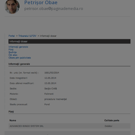
Petrişor Obae
petrisor.obae
paginademedia.ro