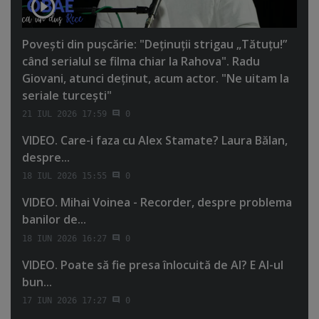
Poveşti din puşcărie: "Deţinuţii strigau „Tătuţu!”
când serialul se filma chiar la Rahova". Radu
Giovani, atunci deţinut, acum actor. "Ne uitam la
seriale turceşti"
21 IUL 2026 17:59
0
VIDEO. Care-i faza cu Alex Stamate? Laura Bălan,
despre...
18 IUL 2026 15:55
0
VIDEO. Mihai Voinea - Recorder, despre problema
banilor de...
18 IUN 2026 16:27
0
VIDEO. Poate să fie presa înlocuită de AI? E AI-ul
bun...
17 IUN 2026 17:27
0