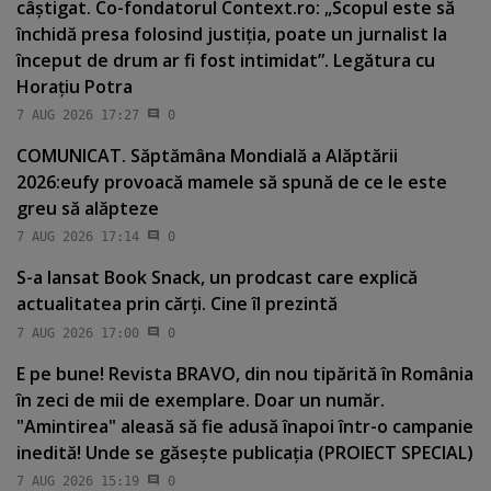
câştigat. Co-fondatorul Context.ro: „Scopul este să
închidă presa folosind justiţia, poate un jurnalist la
început de drum ar fi fost intimidat”. Legătura cu
Horaţiu Potra
7 AUG 2026 17:27
0
COMUNICAT. Săptămâna Mondială a Alăptării
2026:eufy provoacă mamele să spună de ce le este
greu să alăpteze
7 AUG 2026 17:14
0
S-a lansat Book Snack, un prodcast care explică
actualitatea prin cărţi. Cine îl prezintă
7 AUG 2026 17:00
0
E pe bune! Revista BRAVO, din nou tipărită în România
în zeci de mii de exemplare. Doar un număr.
"Amintirea" aleasă să fie adusă înapoi într-o campanie
inedită! Unde se găseşte publicaţia (PROIECT SPECIAL)
7 AUG 2026 15:19
0