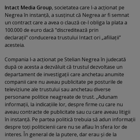
Intact Media Group
, societatea care l-a acţionat pe
Negrea în instanţă, a susţinut că Negrea ar fi semnat
un contract care a avea o clauză ce-l obliga la plata a
100.000 de euro dacă "discreditează prin
declaraţii" conducerea trustului Intact ori „afiliaţii”
acesteia.
Compania l-a acţionat pe Stelian Negrea în judecată
după ce acesta a dezvăluit că trustul dezvoltase un
departament de investigaţii care anchetau anumite
companii care nu aveau publicitate pe posturile de
televiziune ale trustului sau anchetau diverse
personane politice neagreate de trust. „
Adunam
informaţii, la indicaţiile lor, despre firme cu care nu
aveau contracte de publicitate sau cu care aveau litigii
în instanţă. Pe partea politică trebuia să adun informaţii
despre toţi politicienii care nu se aflau în sfera lor de
interes. În general de la putere, dar erau şi de la