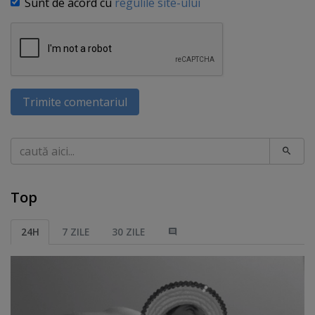
Sunt de acord cu
regulile site-ului
Trimite comentariul
Caută
Top
24H
7 ZILE
30 ZILE