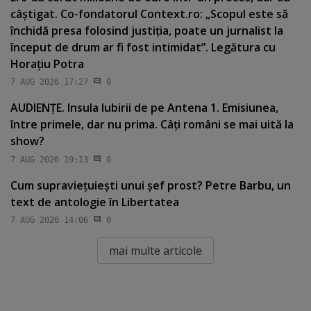
câştigat. Co-fondatorul Context.ro: „Scopul este să
închidă presa folosind justiţia, poate un jurnalist la
început de drum ar fi fost intimidat”. Legătura cu
Horaţiu Potra
7 AUG 2026 17:27
0
AUDIENŢE. Insula Iubirii de pe Antena 1. Emisiunea,
între primele, dar nu prima. Câţi români se mai uită la
show?
7 AUG 2026 19:13
0
Cum supravieţuieşti unui şef prost? Petre Barbu, un
text de antologie în Libertatea
7 AUG 2026 14:06
0
mai multe articole