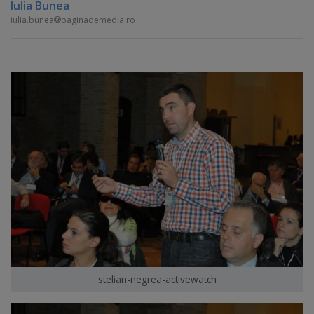
Iulia Bunea
iulia.bunea
paginademedia.ro
stelian-negrea-activewatch