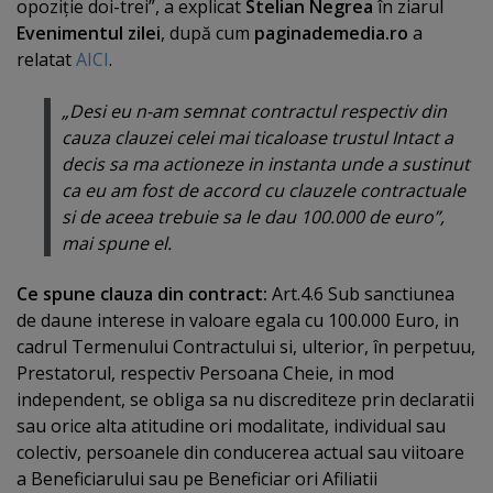
opoziţie doi-trei
”, a explicat
Stelian Negrea
în ziarul
Evenimentul zilei
, după cum
paginademedia.ro
a
relatat
AICI
.
„Desi eu n-am semnat contractul respectiv din
cauza clauzei celei mai ticaloase trustul Intact a
decis sa ma actioneze in instanta unde a sustinut
ca eu am fost de accord cu clauzele contractuale
si de aceea trebuie sa le dau 100.000 de euro”,
mai spune el.
Ce spune clauza din contract:
Art.4.6 Sub sanctiunea
de daune interese in valoare egala cu 100.000 Euro, in
cadrul Termenului Contractului si, ulterior, în perpetuu,
Prestatorul, respectiv Persoana Cheie, in mod
independent, se obliga sa nu discrediteze prin declaratii
sau orice alta atitudine ori modalitate, individual sau
colectiv, persoanele din conducerea actual sau viitoare
a Beneficiarului sau pe Beneficiar ori Afiliatii