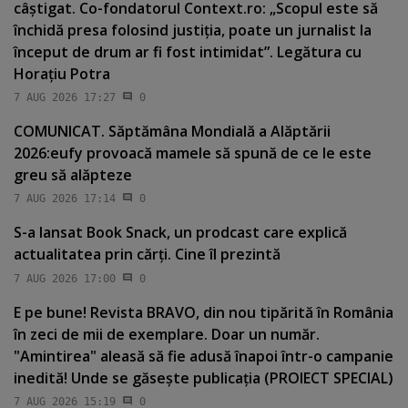
câştigat. Co-fondatorul Context.ro: „Scopul este să
închidă presa folosind justiţia, poate un jurnalist la
început de drum ar fi fost intimidat”. Legătura cu
Horaţiu Potra
7 AUG 2026 17:27
0
COMUNICAT. Săptămâna Mondială a Alăptării
2026:eufy provoacă mamele să spună de ce le este
greu să alăpteze
7 AUG 2026 17:14
0
S-a lansat Book Snack, un prodcast care explică
actualitatea prin cărţi. Cine îl prezintă
7 AUG 2026 17:00
0
E pe bune! Revista BRAVO, din nou tipărită în România
în zeci de mii de exemplare. Doar un număr.
"Amintirea" aleasă să fie adusă înapoi într-o campanie
inedită! Unde se găseşte publicaţia (PROIECT SPECIAL)
7 AUG 2026 15:19
0