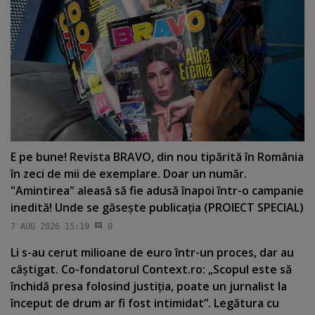
E pe bune! Revista BRAVO, din nou tipărită în România
în zeci de mii de exemplare. Doar un număr.
"Amintirea" aleasă să fie adusă înapoi într-o campanie
inedită! Unde se găseşte publicaţia (PROIECT SPECIAL)
7 AUG 2026 15:19
0
Li s-au cerut milioane de euro într-un proces, dar au
câştigat. Co-fondatorul Context.ro: „Scopul este să
închidă presa folosind justiţia, poate un jurnalist la
început de drum ar fi fost intimidat”. Legătura cu