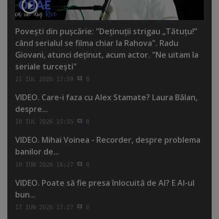
Poveşti din puşcărie: "Deţinuţii strigau „Tătuţu!”
când serialul se filma chiar la Rahova". Radu
Giovani, atunci deţinut, acum actor. "Ne uitam la
seriale turceşti"
21 IUL 2026 17:59
0
VIDEO. Care-i faza cu Alex Stamate? Laura Bălan,
despre...
18 IUL 2026 15:55
0
VIDEO. Mihai Voinea - Recorder, despre problema
banilor de...
18 IUN 2026 16:27
0
VIDEO. Poate să fie presa înlocuită de AI? E AI-ul
bun...
17 IUN 2026 17:27
0