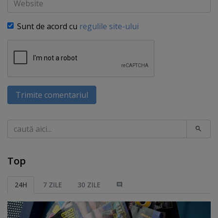
Sunt de acord cu
regulile site-ului
Trimite comentariul
Caută
Top
24H
7 ZILE
30 ZILE