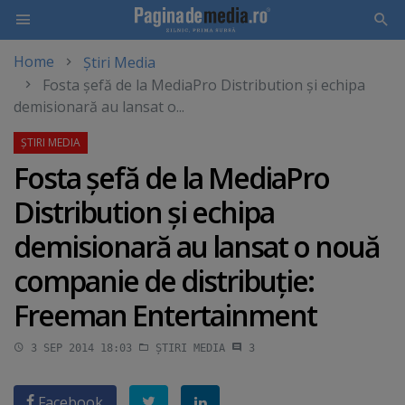
Home
Știri Media
Skip
Fosta şefă de la MediaPro Distribution şi echipa
to
demisionară au lansat o...
main
content
Fosta şefă de la MediaPro
Distribution şi echipa
demisionară au lansat o nouă
companie de distribuţie:
Freeman Entertainment
3 SEP 2014 18:03
ȘTIRI MEDIA
3
Facebook