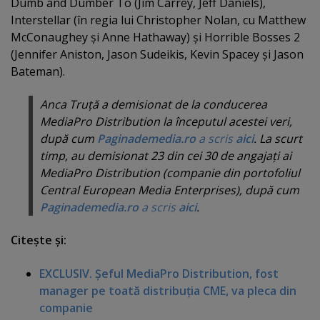
Dumb and Dumber To (Jim Carrey, Jeff Daniels),
Interstellar (în regia lui Christopher Nolan, cu Matthew
McConaughey şi Anne Hathaway) şi Horrible Bosses 2
(Jennifer Aniston, Jason Sudeikis, Kevin Spacey şi Jason
Bateman).
Anca Truţă a demisionat de la conducerea
MediaPro Distribution la începutul acestei veri,
după cum
Paginademedia.ro
a scris
aici
. La scurt
timp, au demisionat 23 din cei 30 de angajaţi ai
MediaPro Distribution (companie din portofoliul
Central European Media Enterprises), după cum
Paginademedia.ro
a scris
aici
.
Citeşte şi:
EXCLUSIV. Şeful MediaPro Distribution, fost
manager pe toată distribuţia CME, va pleca din
companie