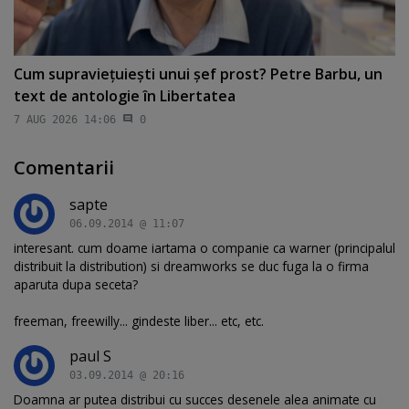
Cum supravieţuieşti unui şef prost? Petre Barbu, un
text de antologie în Libertatea
7 AUG 2026 14:06
0
Comentarii
sapte
06.09.2014 @ 11:07
interesant. cum doame iartama o companie ca warner (principalul
distribuit la distribution) si dreamworks se duc fuga la o firma
aparuta dupa seceta?
freeman, freewilly... gindeste liber... etc, etc.
paul S
03.09.2014 @ 20:16
Doamna ar putea distribui cu succes desenele alea animate cu