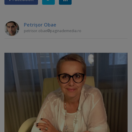
Petrişor Obae
petrisor.obae
paginademedia.ro