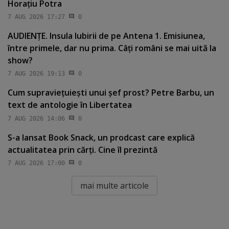
Horaţiu Potra
7 AUG 2026 17:27
0
AUDIENŢE. Insula Iubirii de pe Antena 1. Emisiunea,
între primele, dar nu prima. Câţi români se mai uită la
show?
7 AUG 2026 19:13
0
Cum supravieţuieşti unui şef prost? Petre Barbu, un
text de antologie în Libertatea
7 AUG 2026 14:06
0
S-a lansat Book Snack, un prodcast care explică
actualitatea prin cărţi. Cine îl prezintă
7 AUG 2026 17:00
0
mai multe articole