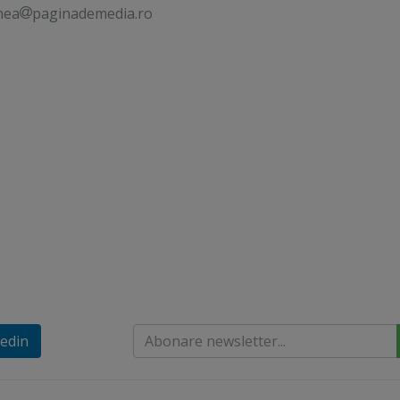
nea
paginademedia.ro
edin