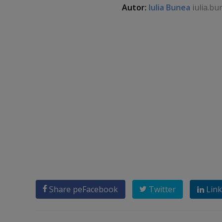
Autor:
Iulia Bunea
iulia.bu
Share pe
Facebook
Twitter
Link