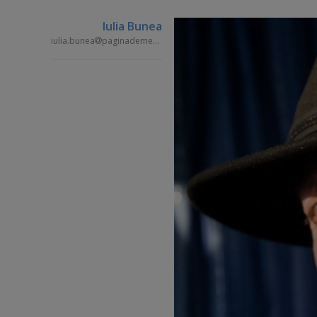
Iulia Bunea
iulia.bunea
paginademedia.ro