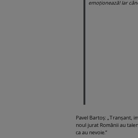
emoţionează! Iar când 
Pavel Bartoş: „Tranşant, im
noul jurat Românii au talent
ca au nevoie.”