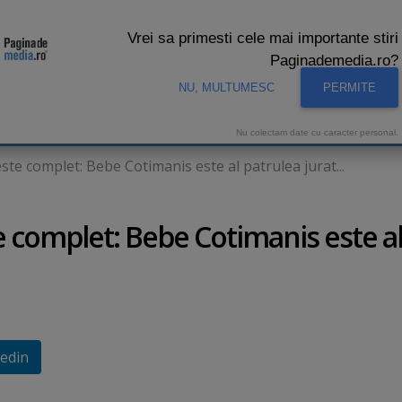
Vrei sa primesti cele mai importante stiri
Paginademedia.ro?
NU, MULTUMESC
PERMITE
CNA
INTERVIURI VIDEO
STUDIO VIDEO
AUDIENTE 
Nu colectam date cu caracter personal.
este complet: Bebe Cotimanis este al patrulea jurat...
te complet: Bebe Cotimanis este a
edin