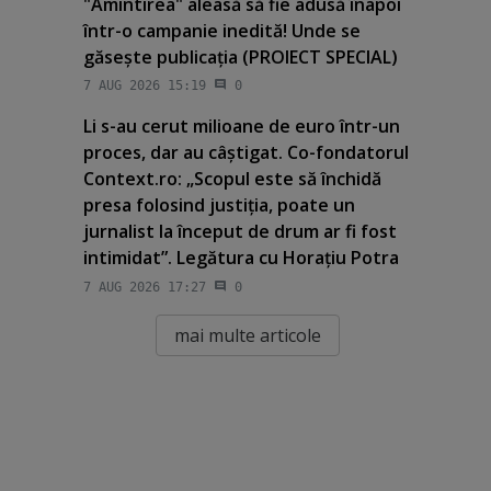
"Amintirea" aleasă să fie adusă înapoi
într-o campanie inedită! Unde se
găseşte publicaţia (PROIECT SPECIAL)
7 AUG 2026 15:19
0
Li s-au cerut milioane de euro într-un
proces, dar au câştigat. Co-fondatorul
Context.ro: „Scopul este să închidă
presa folosind justiţia, poate un
jurnalist la început de drum ar fi fost
intimidat”. Legătura cu Horaţiu Potra
7 AUG 2026 17:27
0
mai multe articole