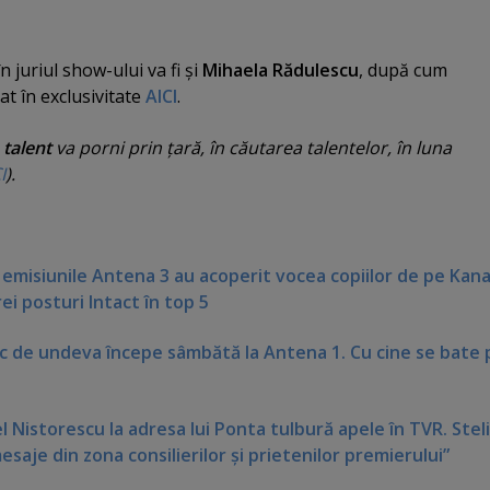
 în juriul show-ului va fi şi
Mihaela Rădulescu
, după cum
t în exclusivitate
AICI
.
 talent
va porni prin ţară, în căutarea talentelor, în luna
I
).
 emisiunile Antena 3 au acoperit vocea copiilor de pe Kana
rei posturi Intact în top 5
c de undeva începe sâmbătă la Antena 1. Cu cine se bate 
nel Nistorescu la adresa lui Ponta tulbură apele în TVR. Stel
saje din zona consilierilor şi prietenilor premierului”