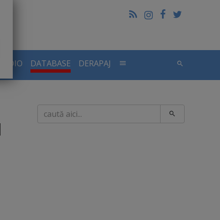
RADIO
DATABASE
DERAPAJ
Caută
l