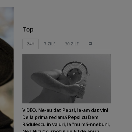
Top
24H
7 ZILE
30 ZILE
VIDEO. Ne-au dat Pepsi, le-am dat vin!
De la prima reclamă Pepsi cu Dem
Rădulescu în valuri, la "nu mă-nnebuni,
Nea Nicu" şi spotul de 60 de ani în