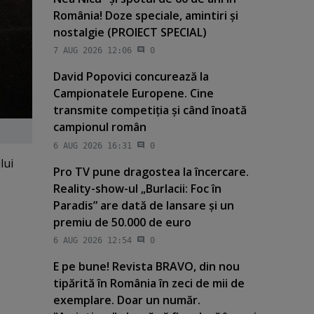
România! Doze speciale, amintiri şi
nostalgie (PROIECT SPECIAL)
7 AUG 2026 12:06
0
David Popovici concurează la
Campionatele Europene. Cine
transmite competiţia şi când înoată
campionul român
6 AUG 2026 16:31
0
lui
Pro TV pune dragostea la încercare.
Reality-show-ul „Burlacii: Foc în
Paradis” are dată de lansare şi un
premiu de 50.000 de euro
6 AUG 2026 12:54
0
E pe bune! Revista BRAVO, din nou
tipărită în România în zeci de mii de
exemplare. Doar un număr.