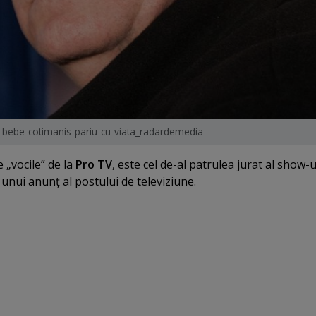
bebe-cotimanis-pariu-cu-viata_radardemedia
e
„vocile” de la
Pro TV
, este cel de-al patrulea jurat al show-u
t unui anunţ al postului de televiziune.