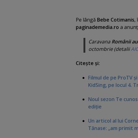
Pe lângă
Bebe Cotimanis
,
paginademedia.ro
a anunţa
Caravana
Românii au
octombrie (detalii
AIC
Citeşte şi:
Filmul de pe ProTV şi
KidSing, pe locul 4. T
Noul sezon Te cunos
ediţie
Un articol al lui Cor
Tănase: „am primit me