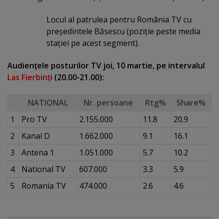
Locul al patrulea pentru România TV cu
preşedintele Băsescu (poziţie peste media
staţiei pe acest segment).
Audienţele posturilor TV joi, 10 martie, pe intervalul
Las Fierbinţi
(20.00-21.00):
NATIONAL
Nr. persoane
Rtg%
Share%
1
Pro TV
2.155.000
11.8
20.9
2
Kanal D
1.662.000
9.1
16.1
3
Antena 1
1.051.000
5.7
10.2
4
National TV
607.000
3.3
5.9
5
Romania TV
474.000
2.6
4.6