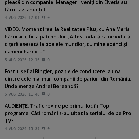
pleacă din companie. Managerii veniţi din Elveţia au
făcut azi anunţul
4 AUG 2026 12:04
0
VIDEO. Moment ireal la Realitatea Plus, cu Ana Maria
Păcuraru, fiica patronului. „A fost odată ca niciodată
o ţară aşezată la poalele munţilor, cu mine adânci şi
oameni harnici...”
5 AUG 2026 12:16
0
Fostul şef al Ringier, poziţie de conducere la una
dintre cele mai mari companii de pariuri din România.
Unde merge Andrei Bereandă?
5 AUG 2026 11:40
0
AUDIENŢE. Trafic revine pe primul loc în Top
programe. Câţi români s-au uitat la serialul de pe Pro
TV?
4 AUG 2026 15:39
0