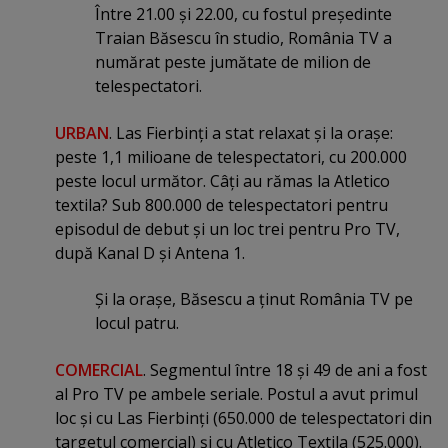
Între 21.00 şi 22.00, cu fostul preşedinte
Traian Băsescu în studio, România TV a
numărat peste jumătate de milion de
telespectatori.
URBAN
. Las Fierbinţi a stat relaxat şi la oraşe:
peste 1,1 milioane de telespectatori, cu 200.000
peste locul următor. Câţi au rămas la Atletico
textila? Sub 800.000 de telespectatori pentru
episodul de debut şi un loc trei pentru Pro TV,
după Kanal D şi Antena 1.
Şi la oraşe, Băsescu a ţinut România TV pe
locul patru.
COMERCIAL
. Segmentul între 18 şi 49 de ani a fost
al Pro TV pe ambele seriale. Postul a avut primul
loc şi cu Las Fierbinţi (650.000 de telespectatori din
targetul comercial) şi cu Atletico Textila (525.000).