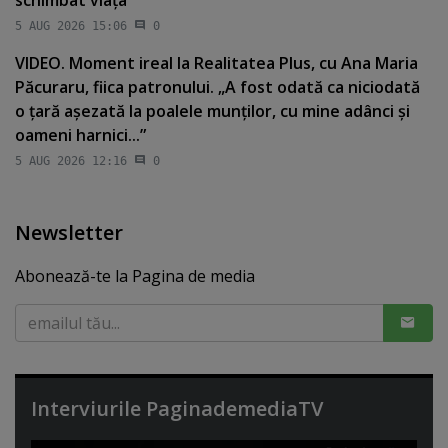
5 AUG 2026 15:06
0
VIDEO. Moment ireal la Realitatea Plus, cu Ana Maria
Păcuraru, fiica patronului. „A fost odată ca niciodată
o ţară aşezată la poalele munţilor, cu mine adânci şi
oameni harnici...”
5 AUG 2026 12:16
0
Newsletter
Abonează-te la Pagina de media
Interviurile PaginademediaTV