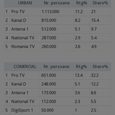
URBAN
Nr. persoane
Rtg%
Share%
1
Pro TV
1.113.000
11.2
21
2
Kanal D
815.000
8.2
15.4
3
Antena 1
512.000
5.1
9.7
4
National TV
287.000
2.9
5.4
5
Romania TV
260.000
2.6
4.9
COMERCIAL
Nr. persoane
Rtg%
Share%
1
Pro TV
651.000
13.4
32.2
2
Kanal D
248.000
5.1
12.2
3
Antena 1
173.000
3.6
8.6
4
National TV
112.000
2.3
5.5
5
DigiSport 1
50.000
1
2.5