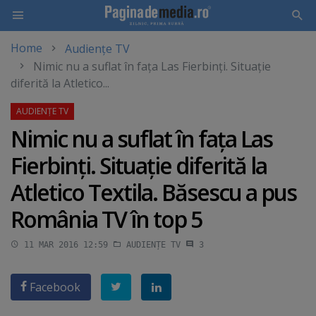
Home
Audiențe TV
Skip
Nimic nu a suflat în faţa Las Fierbinţi. Situaţie
to
diferită la Atletico...
main
content
Nimic nu a suflat în faţa Las
Fierbinţi. Situaţie diferită la
Atletico Textila. Băsescu a pus
România TV în top 5
11 MAR 2016 12:59
AUDIENȚE TV
3
Facebook