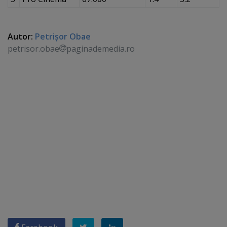
Autor:
Petrişor Obae
petrisor.obae
paginademedia.ro