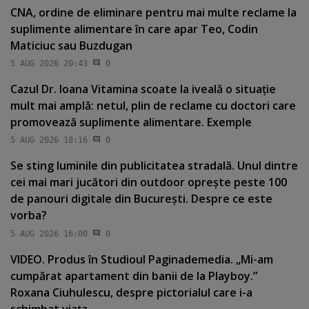
CNA, ordine de eliminare pentru mai multe reclame la
suplimente alimentare în care apar Teo, Codin
Maticiuc sau Buzdugan
5 AUG 2026 20:43
0
Cazul Dr. Ioana Vitamina scoate la iveală o situaţie
mult mai amplă: netul, plin de reclame cu doctori care
promovează suplimente alimentare. Exemple
5 AUG 2026 18:16
0
Se sting luminile din publicitatea stradală. Unul dintre
cei mai mari jucători din outdoor opreşte peste 100
de panouri digitale din Bucureşti. Despre ce este
vorba?
5 AUG 2026 16:00
0
VIDEO. Produs în Studioul Paginademedia. „Mi-am
cumpărat apartament din banii de la Playboy.”
Roxana Ciuhulescu, despre pictorialul care i-a
schimbat viaţa