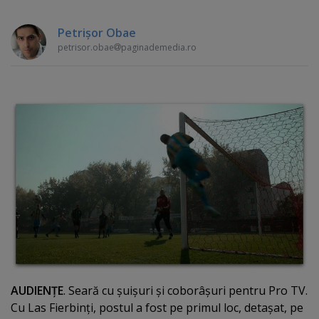
Petrişor Obae
petrisor.obae
paginademedia.ro
AUDIENŢE
. Seară cu şuişuri şi coborâşuri pentru Pro TV.
Cu Las Fierbinţi, postul a fost pe primul loc, detaşat, pe