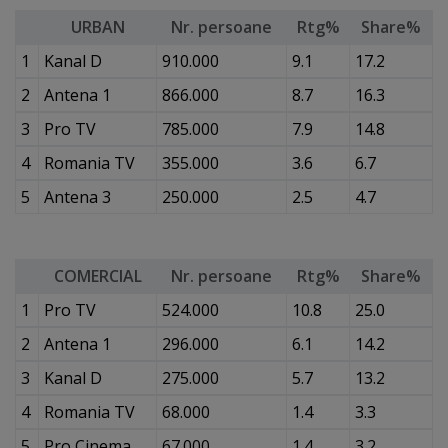
URBAN
Nr. persoane
Rtg%
Share%
1
Kanal D
910.000
9.1
17.2
2
Antena 1
866.000
8.7
16.3
3
Pro TV
785.000
7.9
14.8
4
Romania TV
355.000
3.6
6.7
5
Antena 3
250.000
2.5
4.7
COMERCIAL
Nr. persoane
Rtg%
Share%
1
Pro TV
524.000
10.8
25.0
2
Antena 1
296.000
6.1
14.2
3
Kanal D
275.000
5.7
13.2
4
Romania TV
68.000
1.4
3.3
5
Pro Cinema
67.000
1.4
3.2