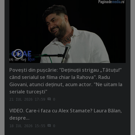
Poveşti din puşcărie: "Deţinuţii strigau „Tătuţu!”
când serialul se filma chiar la Rahova". Radu
Giovani, atunci deţinut, acum actor. "Ne uitam la
seriale turceşti"
21 IUL 2026 17:59
0
VIDEO. Care-i faza cu Alex Stamate? Laura Bălan,
despre...
18 IUL 2026 15:55
0