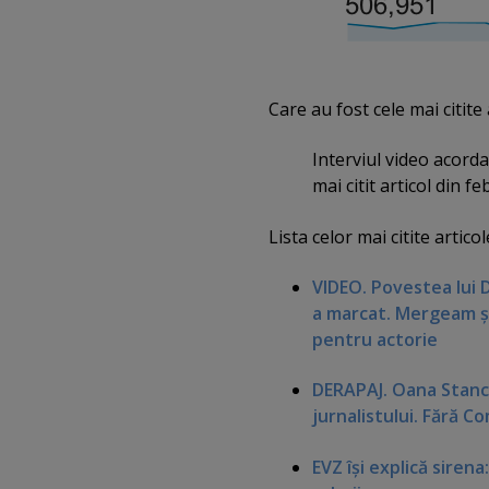
Care au fost cele mai citite 
Interviul video acord
mai citit articol din fe
Lista celor mai citite artic
VIDEO. Povestea lui D
a marcat. Mergeam şi 
pentru actorie
DERAPAJ. Oana Stancu,
jurnalistului. Fără C
EVZ îşi explică siren