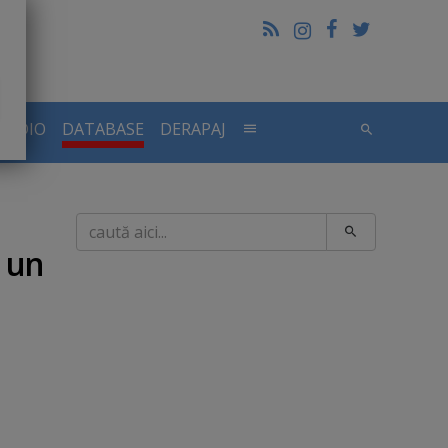
RADIO
DATABASE
DERAPAJ
Caută
: un