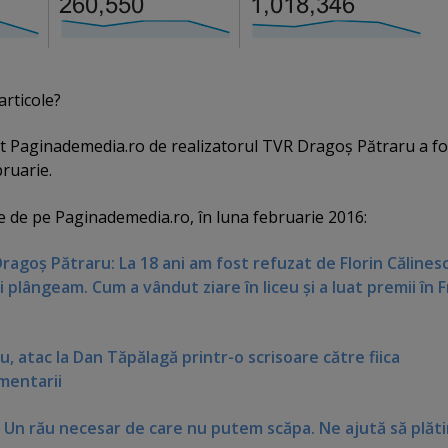
articole?
at Paginademedia.ro de realizatorul TVR Dragoş Pătraru a fo
bruarie.
ole de pe Paginademedia.ro, în luna februarie 2016:
ragoş Pătraru: La 18 ani am fost refuzat de Florin Călines
plângeam. Cum a vândut ziare în liceu şi a luat premii în 
 atac la Dan Tăpălagă printr-o scrisoare către fiica
omentarii
a: Un rău necesar de care nu putem scăpa. Ne ajută să plăt