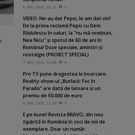
6 AUG 2026 16:31
0
VIDEO. Ne-au dat Pepsi, le-am dat vin!
De la prima reclamă Pepsi cu Dem
Rădulescu în valuri, la "nu mă-nnebuni,
Nea Nicu" şi spotul de 60 de ani în
e
România! Doze speciale, amintiri şi
nostalgie (PROIECT SPECIAL)
7 AUG 2026 12:06
0
Pro TV pune dragostea la încercare.
Reality-show-ul „Burlacii: Foc în
Paradis” are dată de lansare şi un
premiu de 50.000 de euro
6 AUG 2026 12:54
0
E pe bune! Revista BRAVO, din nou
tipărită în România în zeci de mii de
exemplare. Doar un număr.