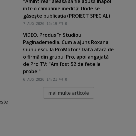
"Amintirea" aleasă să fie adusă înapoi
într-o campanie inedită! Unde se
găseşte publicaţia (PROIECT SPECIAL)
7 AUG 2026 15:19
0
VIDEO. Produs în Studioul
Paginademedia. Cum a ajuns Roxana
Ciuhulescu la ProMotor? Dată afară de
o firmă din grupul Pro, apoi angajată
de Pro TV: "Am fost 52 de fete la
probe!"
6 AUG 2026 14:21
0
mai multe articole
este