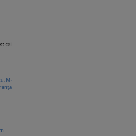
st cel
cu. M-
Franţa
im