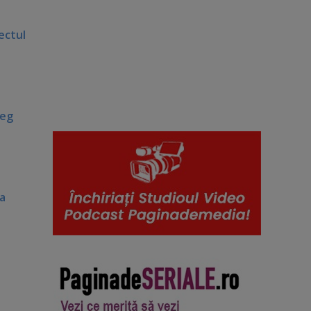
ectul
leg
ia