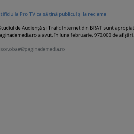
ificiu la Pro TV ca să ţină publicul şi la reclame
Studiul de Audienţă şi Trafic Internet din BRAT sunt apropiat
inademedia.ro a avut, în luna februarie, 970.000 de afişări.
isor.obae
paginademedia.ro