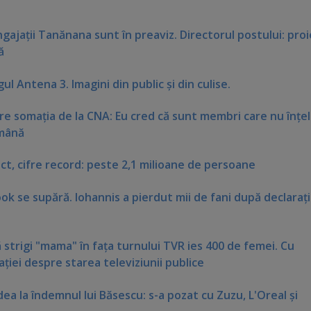
gajaţii Tanănana sunt în preaviz. Directorul postului: proi
ă
l Antena 3. Imagini din public şi din culise.
e somaţia de la CNA: Eu cred că sunt membri care nu înţe
omână
ct, cifre record: peste 2,1 milioane de persoane
ok se supără. Iohannis a pierdut mii de fani după declaraţ
strigi "mama" în faţa turnului TVR ies 400 de femei. Cu
aţiei despre starea televiziunii publice
dea la îndemnul lui Băsescu: s-a pozat cu Zuzu, L'Oreal şi