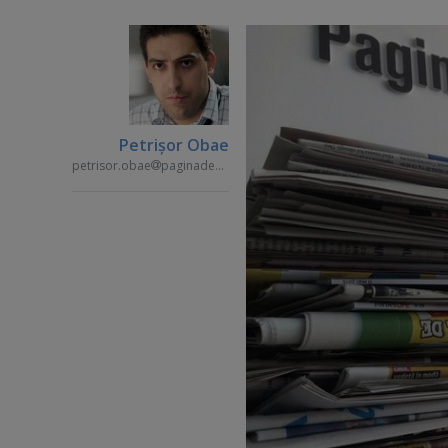
Petrişor Obae
petrisor.obae
paginademedia.ro