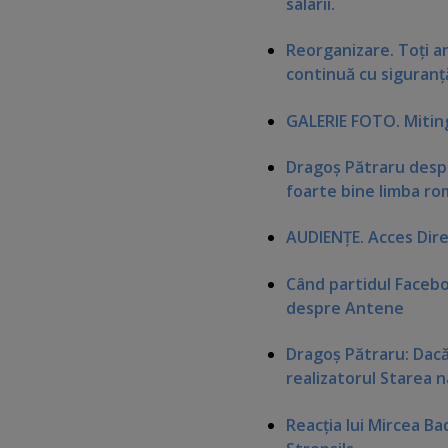
salarii.
Reorganizare. Toţi an
continuă cu siguranţ
GALERIE FOTO. Mitingu
Dragoş Pătraru despr
foarte bine limba r
AUDIENŢE. Acces Dire
Când partidul Facebo
despre Antene
Dragoş Pătraru: Dacă 
realizatorul Starea n
Reacţia lui Mircea Ba