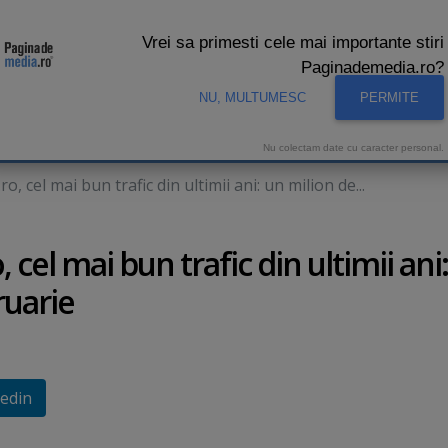
Vrei sa primesti cele mai importante stiri
Paginademedia.ro?
NU, MULTUMESC
PERMITE
CNA
INTERVIURI VIDEO
STUDIO VIDEO
AUDIENTE 
Nu colectam date cu caracter personal.
cel mai bun trafic din ultimii ani: un milion de...
el mai bun trafic din ultimii ani
ruarie
edin