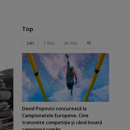
Top
24H
7 ZILE
30 ZILE
David Popovici concurează la
Campionatele Europene. Cine
transmite competiţia şi când înoată
campionul român