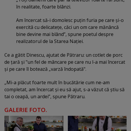
în realitate, foarte blânzi.
Am încercat să-i domolesc puţin furia pe care şi-o
exercită cu delicateţe, căci un om care mănâncă
bine devine mai blând”, spune poetul despre
realizatorul de la Starea Naţiei.
Ce a gătit Dinescu, ajutat de Pătraru: un cotlet de porc
de ţară şi "un fel de mâncare pe care nu l-a mai încercat
şi pe care îl botează „varză îndopată".
„Mi-a plăcut foarte mult în bucătărie cum ne-am
completat, am încercat şi eu să ajut, s-a văzut că ştiu să
tai o ceapă, un ardei”, spune Pătraru.
GALERIE FOTO.