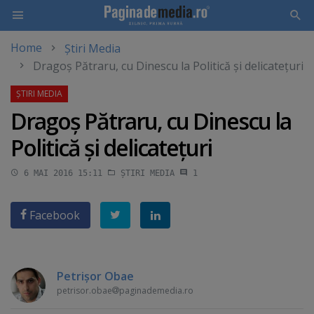
Home
Știri Media
Skip
Dragoş Pătraru, cu Dinescu la Politică şi delicateţuri
to
main
content
Dragoş Pătraru, cu Dinescu la
Politică şi delicateţuri
6 MAI 2016 15:11
ȘTIRI MEDIA
1
Facebook
Petrişor Obae
petrisor.obae
paginademedia.ro