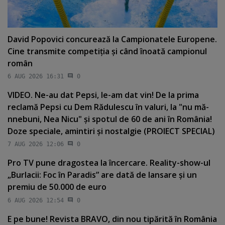
David Popovici concurează la Campionatele Europene.
Cine transmite competiţia şi când înoată campionul
român
6 AUG 2026 16:31
0
VIDEO. Ne-au dat Pepsi, le-am dat vin! De la prima
reclamă Pepsi cu Dem Rădulescu în valuri, la "nu mă-
nnebuni, Nea Nicu" şi spotul de 60 de ani în România!
Doze speciale, amintiri şi nostalgie (PROIECT SPECIAL)
7 AUG 2026 12:06
0
Pro TV pune dragostea la încercare. Reality-show-ul
„Burlacii: Foc în Paradis” are dată de lansare şi un
premiu de 50.000 de euro
6 AUG 2026 12:54
0
E pe bune! Revista BRAVO, din nou tipărită în România