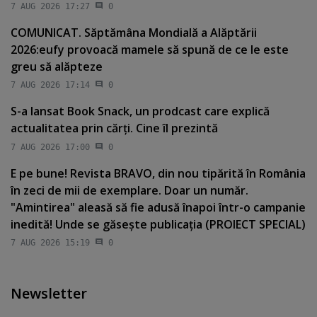
7 AUG 2026 17:27
0
COMUNICAT. Săptămâna Mondială a Alăptării
2026:eufy provoacă mamele să spună de ce le este
greu să alăpteze
7 AUG 2026 17:14
0
S-a lansat Book Snack, un prodcast care explică
actualitatea prin cărţi. Cine îl prezintă
7 AUG 2026 17:00
0
E pe bune! Revista BRAVO, din nou tipărită în România
în zeci de mii de exemplare. Doar un număr.
"Amintirea" aleasă să fie adusă înapoi într-o campanie
inedită! Unde se găseşte publicaţia (PROIECT SPECIAL)
7 AUG 2026 15:19
0
Newsletter