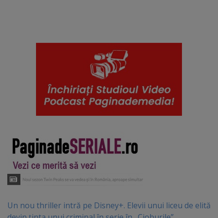
Un nou thriller intră pe Disney+. Elevii unui liceu de elită
devin ținta unui criminal în serie în „Cioburile”