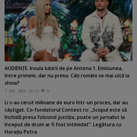
AUDIENŢE. Insula Iubirii de pe Antena 1. Emisiunea,
între primele, dar nu prima. Câţi români se mai uită la
show?
7 AUG 2026 19:13
0
Li s-au cerut milioane de euro într-un proces, dar au
câştigat. Co-fondatorul Context.ro: „Scopul este să
închidă presa folosind justiţia, poate un jurnalist la
început de drum ar fi fost intimidat”. Legătura cu
Horaţiu Potra