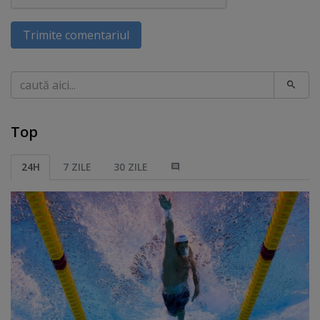
Trimite comentariul
Caută
Top
24H
7 ZILE
30 ZILE