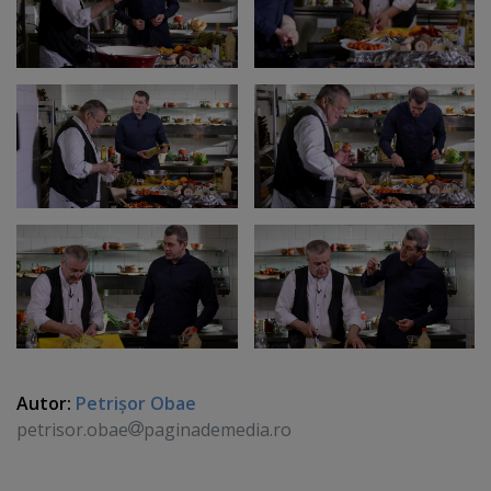
Autor:
Petrişor Obae
petrisor.obae
paginademedia.ro