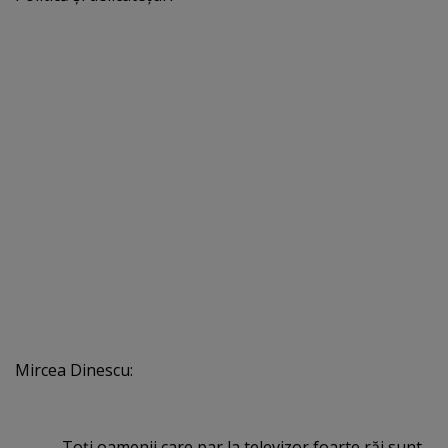
Mircea Dinescu:
„Toţi oamenii care par la televizor foarte răi sunt,