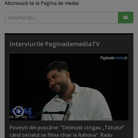
Abonează-te la Pagina de media
Interviurile PaginademediaTV
Poveşti din puşcărie: "Deţinuţii strigau „Tătuţu!”
când serialul se filma chiar la Rahova". Radu