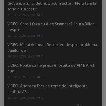
Giovani, atunci deţinut, acum actor. "Ne uitam la
seriale turceşti"
21 IUL 2026 17:59
0
VIDEO. Care-i faza cu Alex Stamate? Laura Bălan,
despre...
18 IUL 2026 15:55
0
VIDEO. Mihai Voinea - Recorder, despre problema
banilor de...
18 IUN 2026 16:27
0
VIDEO. Poate să fie presa înlocuită de AI? E AI-ul
bun...
17 IUN 2026 17:27
0
VIDEO. Andreea Esca se teme de inteligenţa
artificială?...
10 IUN 2026 18:07
0