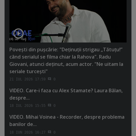
Poveşti din puşcărie: "Deţinuţii strigau „Tătuţu!”
când serialul se filma chiar la Rahova". Radu
Giovani, atunci deţinut, acum actor. "Ne uitam la
seriale turceşti"
21 IUL 2026 17:59
0
VIDEO. Care-i faza cu Alex Stamate? Laura Bălan,
despre...
18 IUL 2026 15:55
0
VIDEO. Mihai Voinea - Recorder, despre problema
banilor de...
18 IUN 2026 16:27
0