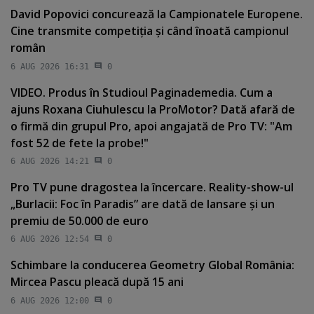
David Popovici concurează la Campionatele Europene.
Cine transmite competiţia şi când înoată campionul
român
6 AUG 2026 16:31
0
VIDEO. Produs în Studioul Paginademedia. Cum a
ajuns Roxana Ciuhulescu la ProMotor? Dată afară de
o firmă din grupul Pro, apoi angajată de Pro TV: "Am
fost 52 de fete la probe!"
6 AUG 2026 14:21
0
Pro TV pune dragostea la încercare. Reality-show-ul
„Burlacii: Foc în Paradis” are dată de lansare şi un
premiu de 50.000 de euro
6 AUG 2026 12:54
0
Schimbare la conducerea Geometry Global România:
Mircea Pascu pleacă după 15 ani
6 AUG 2026 12:00
0