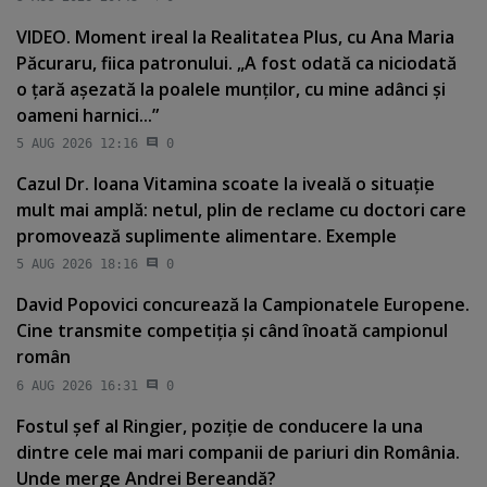
VIDEO. Moment ireal la Realitatea Plus, cu Ana Maria
Păcuraru, fiica patronului. „A fost odată ca niciodată
o ţară aşezată la poalele munţilor, cu mine adânci şi
oameni harnici...”
5 AUG 2026 12:16
0
Cazul Dr. Ioana Vitamina scoate la iveală o situaţie
mult mai amplă: netul, plin de reclame cu doctori care
promovează suplimente alimentare. Exemple
5 AUG 2026 18:16
0
David Popovici concurează la Campionatele Europene.
Cine transmite competiţia şi când înoată campionul
român
6 AUG 2026 16:31
0
Fostul şef al Ringier, poziţie de conducere la una
dintre cele mai mari companii de pariuri din România.
Unde merge Andrei Bereandă?