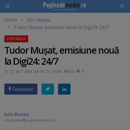
Home
Știri Media
Skip
Tudor Muşat, emisiune nouă la Digi24: 24/7
to
main
content
Tudor Muşat, emisiune nouă
la Digi24: 24/7
17 OCT 2016 18:04
ȘTIRI MEDIA
0
Facebook
Iulia Bunea
iulia.bunea
paginademedia.ro