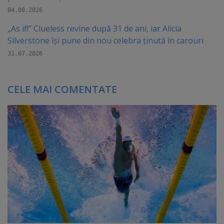
04.08.2026
„As if!” Clueless revine după 31 de ani, iar Alicia
Silverstone își pune din nou celebra ținută în carouri
31.07.2026
CELE MAI COMENTATE