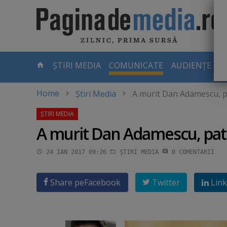
Skip
to
main
content
-
ȘTIRI MEDIA
COMUNICATE
AUDIENȚE TV
PAGINA
CURENTĂ
Home
Știri Media
A murit Dan Adamescu, p
A murit Dan Adamescu, patr
24 IAN 2017 09:26
ȘTIRI MEDIA
0
COMENTARII
Share pe
Facebook
Twitter
Link