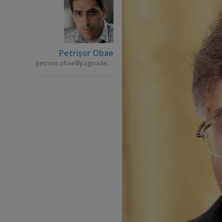
Petrişor Obae
petrisor.obae
paginademedia.ro