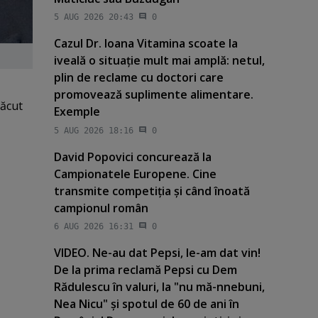
5 AUG 2026 20:43
0
Cazul Dr. Ioana Vitamina scoate la
iveală o situaţie mult mai amplă: netul,
plin de reclame cu doctori care
promovează suplimente alimentare.
făcut
Exemple
5 AUG 2026 18:16
0
David Popovici concurează la
Campionatele Europene. Cine
transmite competiţia şi când înoată
campionul român
6 AUG 2026 16:31
0
VIDEO. Ne-au dat Pepsi, le-am dat vin!
De la prima reclamă Pepsi cu Dem
Rădulescu în valuri, la "nu mă-nnebuni,
Nea Nicu" şi spotul de 60 de ani în