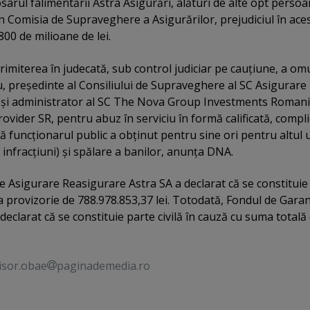
sarul falimentării Astra Asigurări, alături de alte opt perso
n Comisia de Supraveghere a Asigurărilor, prejudiciul în ace
800 de milioane de lei.
rimiterea în judecată, sub control judiciar pe cauţiune, a om
 preşedinte al Consiliului de Supraveghere al SC Asigurare
 şi administrator al SC The Nova Group Investments Roman
rovider SR, pentru abuz în serviciu în formă calificată, compli
că funcţionarul public a obţinut pentru sine ori pentru altul 
infracţiuni) şi spălare a banilor, anunţa DNA.
de Asigurare Reasigurare Astra SA a declarat că se constituie
ma provizorie de 788.978.853,37 lei. Totodată, Fondul de Gara
 declarat că se constituie parte civilă în cauză cu suma totală
isor.obae
paginademedia.ro