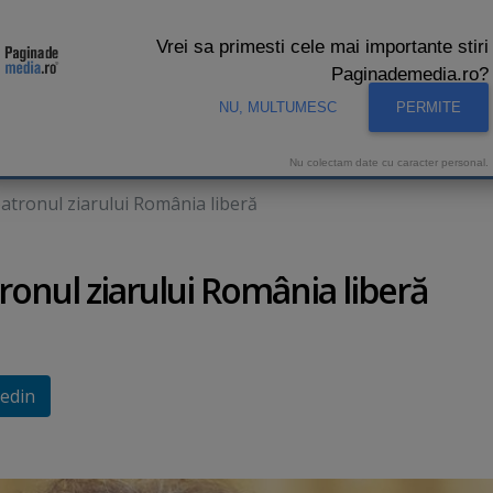
Vrei sa primesti cele mai importante stiri
Paginademedia.ro?
NU, MULTUMESC
PERMITE
CNA
INTERVIURI VIDEO
STUDIO VIDEO
AUDIENTE 
Nu colectam date cu caracter personal.
atronul ziarului România liberă
onul ziarului România liberă
edin