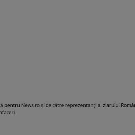
tă pentru News.ro şi de către reprezentanţi ai ziarului Româ
afaceri.