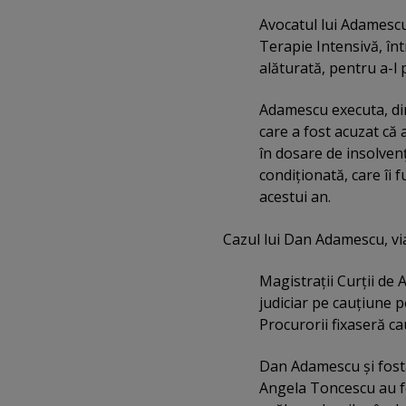
Avocatul lui Adamescu 
Terapie Intensivă, înt
alăturată, pentru a-l
Adamescu executa, din
care a fost acuzat că 
în dosare de insolvenţ
condiţionată, care îi 
acestui an.
Cazul lui Dan Adamescu, v
Magistraţii Curţii de A
judiciar pe cauţiune 
Procurorii fixaseră ca
Dan Adamescu şi fosta
Angela Toncescu au fos