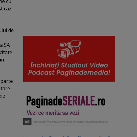
ane cu
st caz
ului de
ia SA
citate
un
 parte
ntare
 de