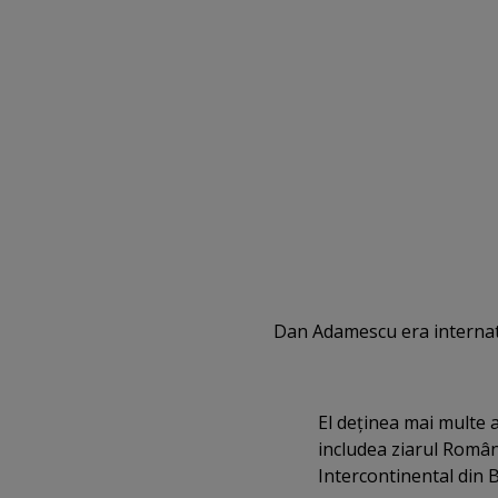
Dan Adamescu era internat, 
El deţinea mai multe a
includea ziarul Român
Intercontinental din B