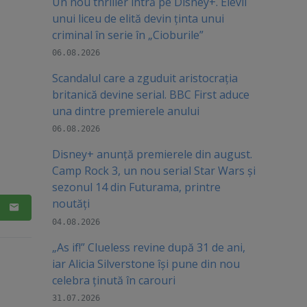
Un nou thriller intră pe Disney+. Elevii
unui liceu de elită devin ținta unui
criminal în serie în „Cioburile”
06.08.2026
Scandalul care a zguduit aristocrația
britanică devine serial. BBC First aduce
una dintre premierele anului
06.08.2026
Disney+ anunță premierele din august.
Camp Rock 3, un nou serial Star Wars și
sezonul 14 din Futurama, printre
noutăți
04.08.2026
„As if!” Clueless revine după 31 de ani,
iar Alicia Silverstone își pune din nou
celebra ținută în carouri
31.07.2026