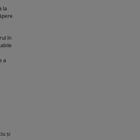
a la
căpere
ul în
rabile
e a
iu şi