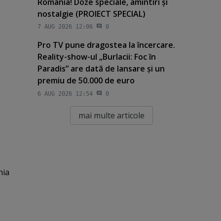
România! Doze speciale, amintiri şi
nostalgie (PROIECT SPECIAL)
7 AUG 2026 12:06
0
Pro TV pune dragostea la încercare.
Reality-show-ul „Burlacii: Foc în
Paradis” are dată de lansare şi un
premiu de 50.000 de euro
6 AUG 2026 12:54
0
mai multe articole
nia