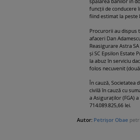
spălarea banilor în do
funcţii de conducere î
fiind estimat la peste 
Procurorii au dispus t
afaceri Dan Adamescu,
Reasigurare Astra SA
şi SC Epsilon Estate P
la abuz în serviciu da
folos necuvenit (două 
În cauză, Societatea 
civilă în cauză cu su
a Asiguraţilor (FGA) a
714.089.825,66 lei.
Autor:
Petrişor Obae
petr