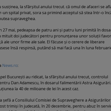
susţinea, la sfârşitul anului trecut. că omul de afaceri se afl
r-un spital privat, sora sa primind acceptul să stea într-o în
 putea supraveghea.
 27 mai, pedeapsa de patru ani şi patru luni primită în dosar
a mituit doi judecători pentru pronunţarea unor soluţii favo
ă ale unor firme ale sale. El făcuse şi o cerere de liberare
fusese însă respinsă, putând să mai facă una în luna februari
ia
News.ro
:
pel Bucureşti au ridicat, la sfârşitul anului trecut, controlul
pentru Dan Adamescu, în dosarul falimentării Astra Asigurări.
uţiunea la 40 de milioane de lei în acest caz.
 şefă a Consiliului Comisiei de Supraveghere a Asigurărilor
t trimişi în judecată, în 20 decembrie, pentru abuz în servic