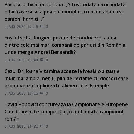
Păcuraru, fiica patronului. „A fost odată ca niciodată
o ţară aşezată la poalele munţilor, cu mine adânci şi
oameni harnici...”
5 AUG 2026 12:16
0
Fostul şef al Ringier, poziţie de conducere la una
dintre cele mai mari companii de pariuri din România.
Unde merge Andrei Bereandă?
5 AUG 2026 11:40
0
Cazul Dr. Ioana Vitamina scoate la iveală o situaţie
mult mai amplă: netul, plin de reclame cu doctori care
promovează suplimente alimentare. Exemple
5 AUG 2026 18:16
0
David Popovici concurează la Campionatele Europene.
Cine transmite competiţia şi când înoată campionul
român
6 AUG 2026 16:31
0