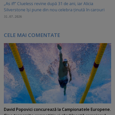
„As if!” Clueless revine după 31 de ani, iar Alicia
Silverstone își pune din nou celebra ținută în carouri
31.07.2026
CELE MAI COMENTATE
David Popovici concurează la Campionatele Europene.