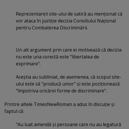
Reprezentanţii site-ului de satiră au menţionat că
vor ataca în justiţie decizia Consiliului Naţional
pentru Combaterea Discriminării.
Un alt argument prin care ei motivează că decizia
nu este una corectă este "libertatea de
exprimare".
Aceştia au subliniat, de asemenea, că scopul site-
ului este să "producă umor" şi este poziţionează
"împotriva oricărei forme de discriminare".
Printre altele TimesNewRoman a adus în discuţie şi
faptul că:
"Au luat amendă şi persoane care nu au legatură