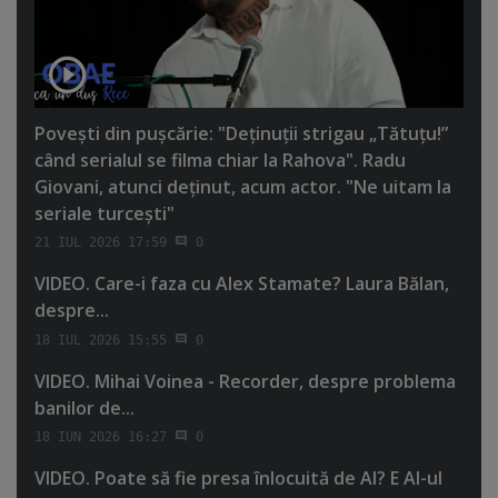
Poveşti din puşcărie: "Deţinuţii strigau „Tătuţu!”
când serialul se filma chiar la Rahova". Radu
Giovani, atunci deţinut, acum actor. "Ne uitam la
seriale turceşti"
21 IUL 2026 17:59
0
VIDEO. Care-i faza cu Alex Stamate? Laura Bălan,
despre...
18 IUL 2026 15:55
0
VIDEO. Mihai Voinea - Recorder, despre problema
banilor de...
18 IUN 2026 16:27
0
VIDEO. Poate să fie presa înlocuită de AI? E AI-ul