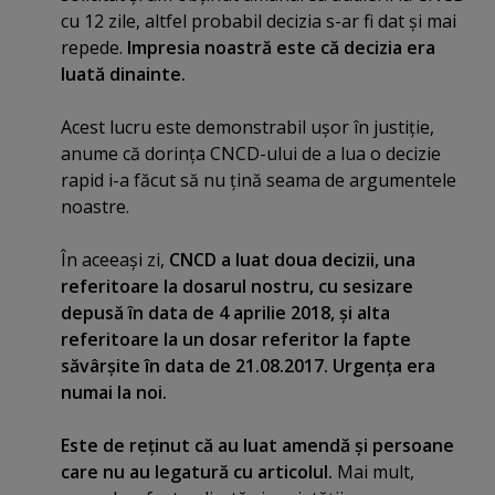
cu 12 zile, altfel probabil decizia s-ar fi dat şi mai
repede.
Impresia noastră este că decizia era
luată dinainte.
Acest lucru este demonstrabil uşor în justiţie,
anume că dorinţa CNCD-ului de a lua o decizie
rapid i-a făcut să nu ţină seama de argumentele
noastre.
În aceeaşi zi,
CNCD a luat doua decizii, una
referitoare la dosarul nostru, cu sesizare
depusă în data de 4 aprilie 2018, şi alta
referitoare la un dosar referitor la fapte
săvârşite în data de 21.08.2017. Urgenţa era
numai la noi.
Este de reţinut că au luat amendă şi persoane
care nu au legatură cu articolul.
Mai mult,