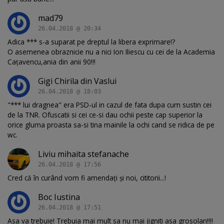
mad79
26.04.2018 @ 20:34
Adica *** s-a suparat pe dreptul la libera exprimare!?
O asemenea obraznicie nu a nici Ion Iliescu cu cei de la Academia
Cațavencu,ania din anii 90!!!
Gigi Chirila din Vaslui
26.04.2018 @ 18:03
"*** lui dragnea" era PSD-ul in cazul de fata dupa cum sustin cei
de la TNR. Ofuscatii si cei ce-si dau ochii peste cap superior la
orice gluma proasta sa-si tina mainile la ochi cand se ridica de pe
wc.
Liviu mihaita stefanache
26.04.2018 @ 17:56
Cred că în curând vom fi amendați și noi, cititorii...!
Boc Iustina
26.04.2018 @ 17:51
Asa va trebuie! Trebuia mai mult sa nu mai jigniti asa grosolan!!!!