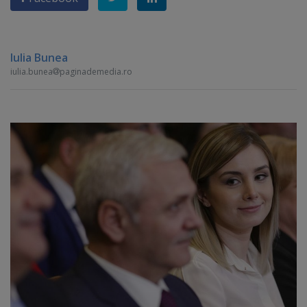
Iulia Bunea
iulia.bunea
paginademedia.ro