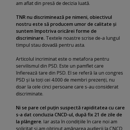
am aflat din presă de decizia luată.
TNR nu discriminează pe nimeni, obiectivul
nostru este să producem umor de calitate şi
suntem împotriva oricărei forme de
discriminare.
Textele noastre scrise de-a lungul
timpul stau dovadă pentru asta.
Articolul incriminat este o metafora pentru
servilismul din PSD. Este un pamflet care
înfierează tare din PSD. El se referă la un congres
PSD şi la toţi cei 4.000 de membri prezenţi, nu
doar la cele cinci persoane care s-au considerat
discriminate.
Ni se pare cel puţin suspectă rapiditatea cu care
s-a dat concluzia CNCD-ul, după fix 21 de zile de
la plângere
. Iar asta în condiţiile în care noi am
solicitat şi am obţinut amânarea audierii la CNCD