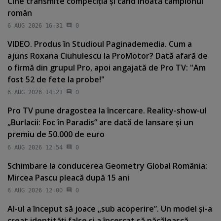
Cine transmite competiţia şi când înoată campionul
român
6 AUG 2026 16:31
0
VIDEO. Produs în Studioul Paginademedia. Cum a
ajuns Roxana Ciuhulescu la ProMotor? Dată afară de
o firmă din grupul Pro, apoi angajată de Pro TV: "Am
fost 52 de fete la probe!"
6 AUG 2026 14:21
0
Pro TV pune dragostea la încercare. Reality-show-ul
„Burlacii: Foc în Paradis” are dată de lansare şi un
premiu de 50.000 de euro
6 AUG 2026 12:54
0
Schimbare la conducerea Geometry Global România:
Mircea Pascu pleacă după 15 ani
6 AUG 2026 12:00
0
AI-ul a început să joace „sub acoperire”. Un model şi-a
creat identităţi false şi a încercat să păcălească