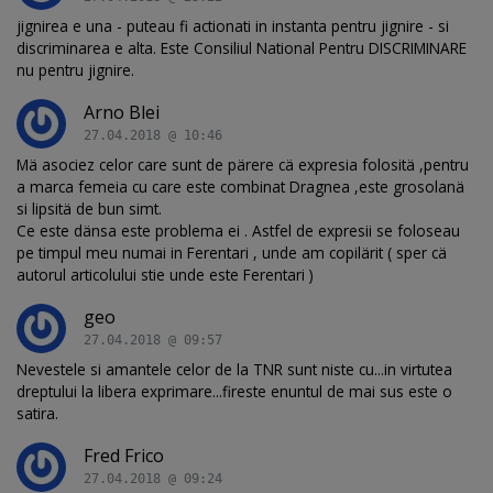
jignirea e una - puteau fi actionati in instanta pentru jignire - si
discriminarea e alta. Este Consiliul National Pentru DISCRIMINARE
nu pentru jignire.
Arno Blei
27.04.2018 @ 10:46
Mä asociez celor care sunt de pärere cä expresia folositä ,pentru
a marca femeia cu care este combinat Dragnea ,este grosolanä
si lipsitä de bun simt.
Ce este dänsa este problema ei . Astfel de expresii se foloseau
pe timpul meu numai in Ferentari , unde am copilärit ( sper cä
autorul articolului stie unde este Ferentari )
geo
27.04.2018 @ 09:57
Nevestele si amantele celor de la TNR sunt niste cu...in virtutea
dreptului la libera exprimare...fireste enuntul de mai sus este o
satira.
Fred Frico
27.04.2018 @ 09:24