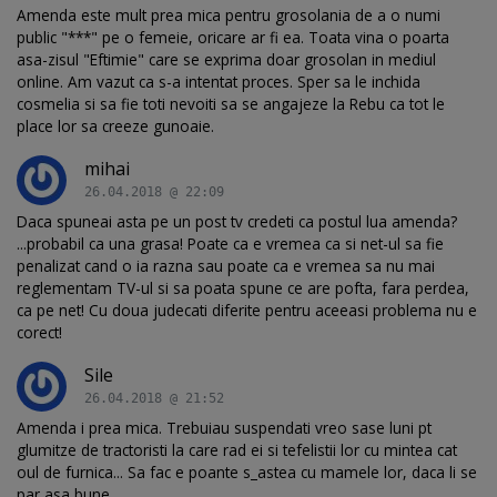
Amenda este mult prea mica pentru grosolania de a o numi
public "***" pe o femeie, oricare ar fi ea. Toata vina o poarta
asa-zisul "Eftimie" care se exprima doar grosolan in mediul
online. Am vazut ca s-a intentat proces. Sper sa le inchida
cosmelia si sa fie toti nevoiti sa se angajeze la Rebu ca tot le
place lor sa creeze gunoaie.
mihai
26.04.2018 @ 22:09
Daca spuneai asta pe un post tv credeti ca postul lua amenda?
...probabil ca una grasa! Poate ca e vremea ca si net-ul sa fie
penalizat cand o ia razna sau poate ca e vremea sa nu mai
reglementam TV-ul si sa poata spune ce are pofta, fara perdea,
ca pe net! Cu doua judecati diferite pentru aceeasi problema nu e
corect!
Sile
26.04.2018 @ 21:52
Amenda i prea mica. Trebuiau suspendati vreo sase luni pt
glumitze de tractoristi la care rad ei si tefelistii lor cu mintea cat
oul de furnica... Sa fac e poante s_astea cu mamele lor, daca li se
par asa bune...