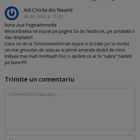
Adi Chirila din Neamt
26.04.2018 @ 17:22
Buna ziua Paginademedia
Mircea Badea va injurat pe pagina Sa de facebook, pe jumatate ii
dau dreptate!!!
Daca cei de la TimesnewsRoman injura si isi bate joc la modul
cel mai grosolan de asta au si primit amenda destul de mica
trebuia mai mult meritau!!!! Dvs o spoleiti ca ar fii "satira" haideti
pe bune?!!!!
Trimite un comentariu
Comentariu
Nume