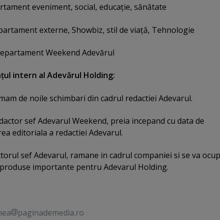
rtament eveniment, social, educaţie, sănătate
partament externe, Showbiz, stil de viaţă, Tehnologie
departament Weekend Adevărul
ul intern al Adevărul Holding:
rmam de noile schimbari din cadrul redactiei Adevarul.
dactor sef Adevarul Weekend, preia incepand cu data de
a editoriala a redactiei Adevarul.
orul sef Adevarul, ramane in cadrul companiei si se va ocu
 produse importante pentru Adevarul Holding.
nea
paginademedia.ro