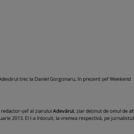
f Adevărul trec la Daniel Gorgonaru, în prezent şef Weekend
redactor-şef al ziarului
Adevărul
, ziar deţinut de omul de af
uarie 2013. El l-a înlocuit, la vremea respectivă, pe jurnalistul