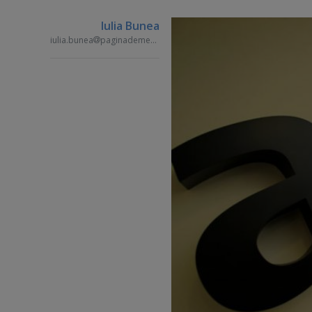
Iulia Bunea
iulia.bunea
paginademedia.ro