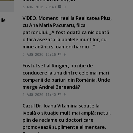
5 AUG 2026 20:43
0
VIDEO. Moment ireal la Realitatea Plus,
ile
cu Ana Maria Păcuraru, fiica
patronului. „A fost odată ca niciodată
o ţară aşezată la poalele munţilor, cu
mine adânci şi oameni harnici...”
5 AUG 2026 12:16
0
Fostul şef al Ringier, poziţie de
conducere la una dintre cele mai mari
companii de pariuri din România. Unde
merge Andrei Bereandă?
5 AUG 2026 11:40
0
Cazul Dr. Ioana Vitamina scoate la
iveală o situaţie mult mai amplă: netul,
plin de reclame cu doctori care
promovează suplimente alimentare.