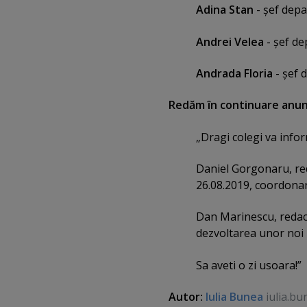
Adina Stan
- şef depa
Andrei Velea
- şef de
Andrada Floria
- şef 
Redăm în continuare anunţ
„Dragi colegi va info
Daniel Gorgonaru, re
26.08.2019, coordonare
Dan Marinescu, redact
dezvoltarea unor noi
Sa aveti o zi usoara!”
Autor:
Iulia Bunea
iulia.bu