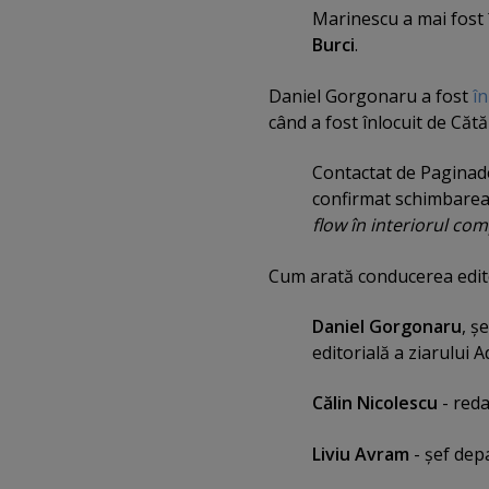
Marinescu a mai fost î
Burci
.
Daniel Gorgonaru a fost
în
când a fost înlocuit de Căt
Contactat de Paginade
confirmat schimbarea,
flow în interiorul co
Cum arată conducerea edito
Daniel Gorgonaru
, ş
editorială a ziarului A
Călin Nicolescu
- reda
Liviu Avram
- şef dep