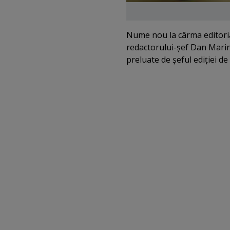
Nume nou la cârma editorială
redactorului-şef Dan Marine
preluate de şeful ediţiei d