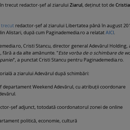
n trecut redactor-şef al ziarului
Ziarul
, deţinut tot de
Cristi
 trecut
redactor-şef al ziarului Libertatea până în august 20
ălin Alistari, după cum Paginademedia.ro a relatat
AICI
.
media.ro, Cristi Stancu, director general Adevărul Holding, 
 fără a da alte amănunte. "
Este vorba de o schimbare de w
mpaniei
", a punctat Cristi Stancu pentru Paginademedia.ro.
rială a ziarului Adevărul după schimbări:
ef departament Weekend Adevărul, cu atribuţii coordonare
devărul.
ctor-şef adjunct, totodată coordonatorul zonei de online
artament politică, economie, cultură