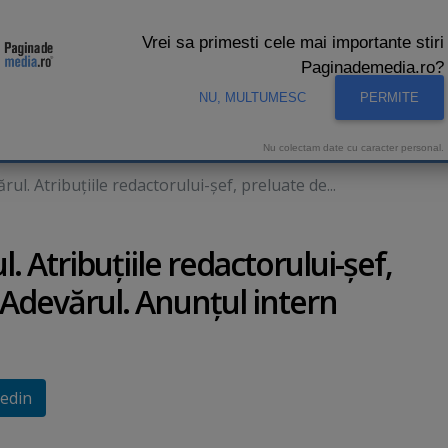
Vrei sa primesti cele mai importante stiri
Paginademedia.ro?
NU, MULTUMESC
PERMITE
CNA
INTERVIURI VIDEO
STUDIO VIDEO
AUDIENTE 
Nu colectam date cu caracter personal.
ul. Atribuţiile redactorului-şef, preluate de...
. Atribuţiile redactorului-şef,
Adevărul. Anunţul intern
edin