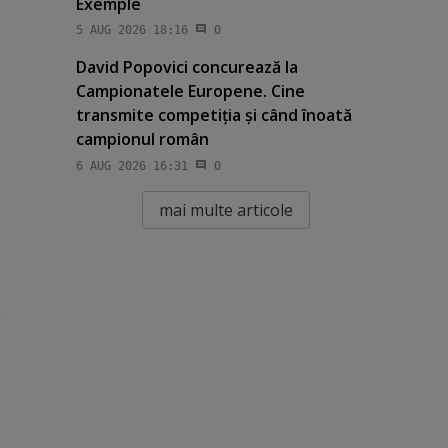
Exemple
5 AUG 2026 18:16
0
David Popovici concurează la
Campionatele Europene. Cine
transmite competiţia şi când înoată
campionul român
6 AUG 2026 16:31
0
mai multe articole
e