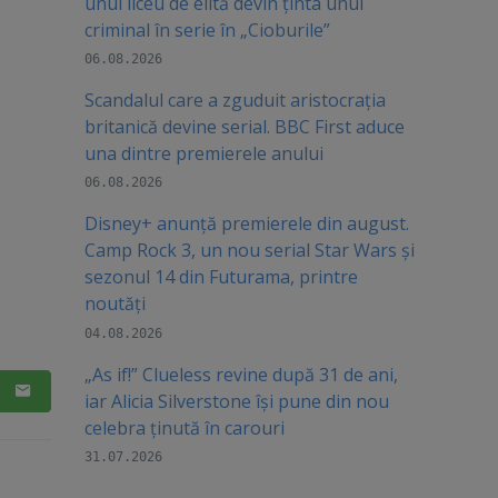
unui liceu de elită devin ținta unui
criminal în serie în „Cioburile”
06.08.2026
Scandalul care a zguduit aristocrația
britanică devine serial. BBC First aduce
una dintre premierele anului
06.08.2026
Disney+ anunță premierele din august.
Camp Rock 3, un nou serial Star Wars și
sezonul 14 din Futurama, printre
noutăți
04.08.2026
„As if!” Clueless revine după 31 de ani,
iar Alicia Silverstone își pune din nou
celebra ținută în carouri
31.07.2026