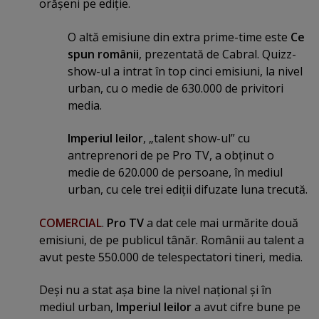
orăşeni pe ediţie.
O altă emisiune din extra prime-time este
Ce
spun românii
, prezentată de Cabral. Quizz-
show-ul a intrat în top cinci emisiuni, la nivel
urban, cu o medie de 630.000 de privitori
media.
Imperiul leilor
, „talent show-ul” cu
antreprenori de pe Pro TV, a obţinut o
medie de 620.000 de persoane, în mediul
urban, cu cele trei ediţii difuzate luna trecută.
COMERCIAL
.
Pro TV
a dat cele mai urmărite două
emisiuni, de pe publicul tânăr. Românii au talent a
avut peste 550.000 de telespectatori tineri, media.
Deşi nu a stat aşa bine la nivel naţional şi în
mediul urban,
Imperiul leilor
a avut cifre bune pe