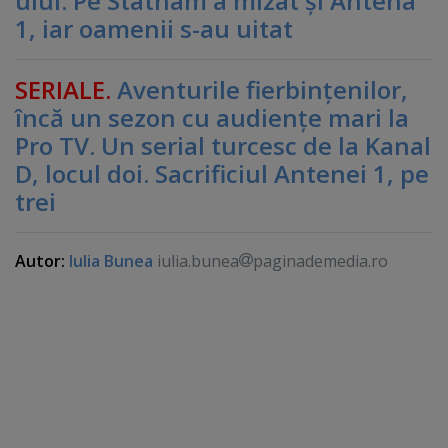
ului. Pe Statham a mizat şi Antena
1, iar oamenii s-au uitat
SERIALE.
Aventurile fierbinţenilor,
încă un sezon cu audienţe mari la
Pro TV. Un serial turcesc de la Kanal
D, locul doi. Sacrificiul Antenei 1, pe
trei
Autor:
Iulia Bunea
iulia.bunea
paginademedia.ro