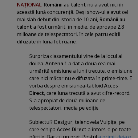
NAŢIONAL
.
Românii au talent
nu a avut nici în
această lună concurenţă. Deşi show-ul a avut cel
mai slab debut din istoria de 10 ani,
Românii au
talent
a fost urmărit, în medie, de aproape 2,8
milioane de telespectatori, în cele patru ediţii
difuzate în luna februarie.
Surpriza clasamentului vine de la locul al
doilea.
Antena 1
a dat a doua cea mai
urmărită emisiune a lunii trecute, o emisiune
care nici măcar nu e difuzată în prime-time. E
vorba despre emisiunea-tabloid
Acces
Direct
, care luna trecută a avut cifre-record.
S-a apropiat de două milioane de
telespectatori, media pe ediţie.
Subiectul? Desigur, telenovela Vulpiţa, pe
care echipa
Acces Direct
a întors-o pe toate
părţile. Dar cu un preţ. Postul
a primit deja o