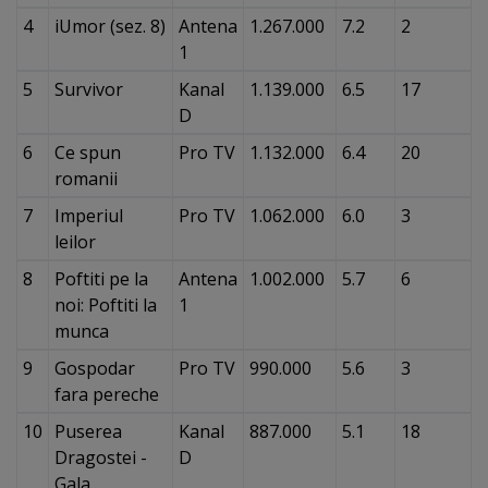
4
iUmor (sez. 8)
Antena
1.267.000
7.2
2
1
5
Survivor
Kanal
1.139.000
6.5
17
D
6
Ce spun
Pro TV
1.132.000
6.4
20
romanii
7
Imperiul
Pro TV
1.062.000
6.0
3
leilor
8
Poftiti pe la
Antena
1.002.000
5.7
6
noi: Poftiti la
1
munca
9
Gospodar
Pro TV
990.000
5.6
3
fara pereche
10
Puserea
Kanal
887.000
5.1
18
Dragostei -
D
Gala