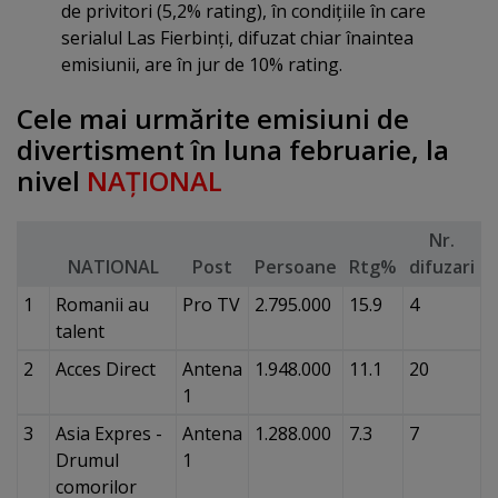
de privitori (5,2% rating), în condiţiile în care
serialul Las Fierbinţi, difuzat chiar înaintea
emisiunii, are în jur de 10% rating.
Cele mai urmărite emisiuni de
divertisment în luna februarie, la
nivel
NAŢIONAL
Nr.
NATIONAL
Post
Persoane
Rtg%
difuzari
1
Romanii au
Pro TV
2.795.000
15.9
4
talent
2
Acces Direct
Antena
1.948.000
11.1
20
1
3
Asia Expres -
Antena
1.288.000
7.3
7
Drumul
1
comorilor