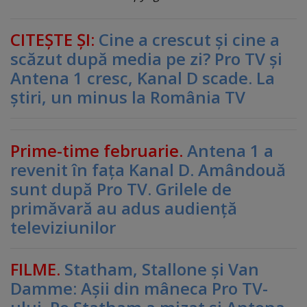
CITEŞTE ŞI:
Cine a crescut şi cine a
scăzut după media pe zi? Pro TV şi
Antena 1 cresc, Kanal D scade. La
ştiri, un minus la România TV
Prime-time februarie.
Antena 1 a
revenit în faţa Kanal D. Amândouă
sunt după Pro TV. Grilele de
primăvară au adus audienţă
televiziunilor
FILME.
Statham, Stallone şi Van
Damme: Aşii din mâneca Pro TV-