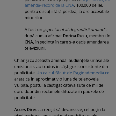
amendă-record de la CNA
, 100.000 de lei,
pentru discuţii fără perdea, la ore accesibile
minorilor.
A fost un „
spectacol al degradării umane
”,
după cum a afirmat
Dorina Rusu
, membru în
CNA
, în şedinţa în care s-a decis amendarea
televiziunii.
Chiar şi cu această amendă, audienţele uriaşe ale
emisiunii s-au tradus în câştiguri consistente din
publicitate.
Un calcul făcut de Paginademedia.ro
arată că în aproximativ o lună de telenovela
Vulpiţa, postul a câştigat câteva sute de mii de
euro doar din reclamele difuzate în pauzele de
publicitate.
Acces Direct
a reuşit să devanseze, cel puţin la
nivel naţional, emisiuni mai costisitoare ale