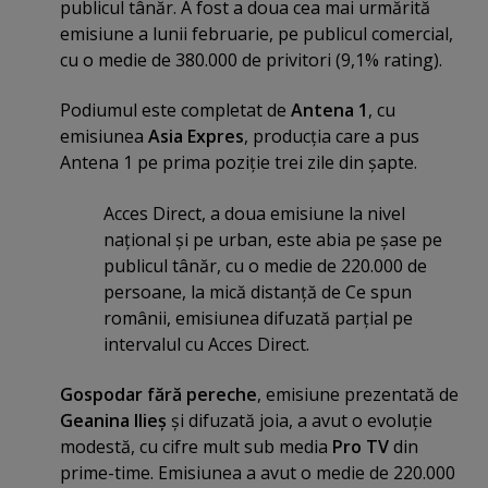
publicul tânăr. A fost a doua cea mai urmărită
emisiune a lunii februarie, pe publicul comercial,
cu o medie de 380.000 de privitori (9,1% rating).
Podiumul este completat de
Antena 1
, cu
emisiunea
Asia Expres
, producţia care a pus
Antena 1 pe prima poziţie trei zile din şapte.
Acces Direct, a doua emisiune la nivel
naţional şi pe urban, este abia pe şase pe
publicul tânăr, cu o medie de 220.000 de
persoane, la mică distanţă de Ce spun
românii, emisiunea difuzată parţial pe
intervalul cu Acces Direct.
Gospodar fără pereche
, emisiune prezentată de
Geanina Ilieş
şi difuzată joia, a avut o evoluţie
modestă, cu cifre mult sub media
Pro TV
din
prime-time. Emisiunea a avut o medie de 220.000