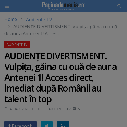
Home
Audiențe TV
Skip
AUDIENŢE DIVERTISMENT. Vulpiţa, găina cu ouă
to
de aur a Antenei 1! Acces...
main
content
AUDIENŢE DIVERTISMENT.
Vulpiţa, găina cu ouă de aur a
Antenei 1! Acces direct,
imediat după Românii au
talent în top
4 MAR 2020 15:10
AUDIENȚE TV
5
Facebook