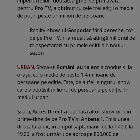
Imperiul leilor
, noutatea grilei de primăvară
pentru
Pro TV
, a obţinut cu cele trei ediţii o medie
de puţin peste un milion de persoane.
Reality-show-ul
Gospodar fără pereche
, tot
de pe Pro TV, n-a reuşit să atingă milionul de
telespectatori cu primele ediţii ale noului
sezon.
URBAN
. Show-ul
Românii au talent
a condus şi la
oraşe, cu o medie de peste 1,4 milioane de
persoane pe ediţie. Este, de altfel, singurul show
care a depăşit milionul de persoane pe ediţie, în
mediul urban.
Şi aici,
Acces Direct
a luat faţa altor show-uri din
prime-time de pe
Pro TV
şi
Antena 1
. Emisiunea
difuzată zilnic, în timpul săptămânii, de la 17.00, la
19.00, a fost urmărit de aproape 800.000 de