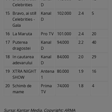
Celebrities
D
15
Bravo, ai stil!
Kanal
102.000
2.4
5
Celebrities -
D
Gala
16
La Maruta
Pro TV
101.000
2.4
20
17
Puterea
Kanal
94.000
2.2
40
dragostei
D
18
In cautarea
Kanal
84.000
2.0
29
adevarului
D
19
XTRA NIGHT
Antena
80.000
1.9
16
SHOW
1
20
Schimb de
Prima
74.000
1.8
4
mame
TV
Sursa: Kantar Media. Copyright: ARMA