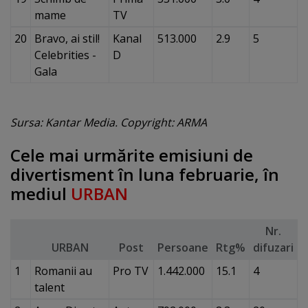
mame
TV
20
Bravo, ai stil!
Kanal
513.000
2.9
5
Celebrities -
D
Gala
Sursa: Kantar Media. Copyright: ARMA
Cele mai urmărite emisiuni de
divertisment în luna februarie, în
mediul
URBAN
Nr.
URBAN
Post
Persoane
Rtg%
difuzari
1
Romanii au
Pro TV
1.442.000
15.1
4
talent