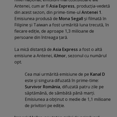
Antenei, cum ar fi
Asia Express
, producţia-vedetă
din acest sezon, din prime-time-ul
Antenei 1
.
Emisiunea produsă de
Mona Segall
şi filmată în
Filipine şi Taiwan a fost urmărită luna trecută, în
fiecare ediţie, de aproape 1,3 milioane de
persoane din întreaga ţară.
La mică distanţă de
Asia Express
a fost o altă
emisiune a Antenei,
iUmor
, sezonul cu numărul
opt.
Cea mai urmărită emisiune de pe
Kanal D
este şi singura difuzată în prime-time:
Survivor România
, difuzată patru zile pe
săptămână, de sâmbătă până marţi.
Emisiunea a obţinut o medie de 1,1 milioane
de privitori pe ediţie.