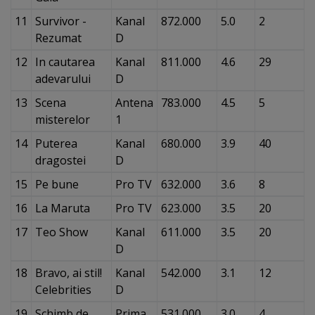
11
Survivor -
Kanal
872.000
5.0
2
Rezumat
D
12
In cautarea
Kanal
811.000
4.6
29
adevarului
D
13
Scena
Antena
783.000
4.5
5
misterelor
1
14
Puterea
Kanal
680.000
3.9
40
dragostei
D
15
Pe bune
Pro TV
632.000
3.6
8
16
La Maruta
Pro TV
623.000
3.5
20
17
Teo Show
Kanal
611.000
3.5
20
D
18
Bravo, ai stil!
Kanal
542.000
3.1
12
Celebrities
D
19
Schimb de
Prima
531.000
3.0
4