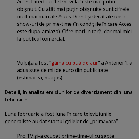
Acces Direct cu "telenovela" este mai puţin
obişnuit. Cu atât mai puţin obişnuite sunt cifrele
mult mai mari ale Acces Direct şi decât ale unor
show-uri de prime-time (în condiţiile în care Acces
este după-amiaza). Cifre mari în ţară, dar mai mici
la publicul comercial.
Vulpiţa a fost "
găina cu ouă de aur
" a Antenei 1: a
adus sute de mii de euro din publicitate
(estimarea, mai jos).
Detalii, în analiza emisiunilor de divertisment din luna
februarie
:
Luna februarie a fost luna în care televiziunile
generaliste au dat startul grilelor de „primăvară”.
Pro TV şi-a ocupat prime-time-ul cu şapte