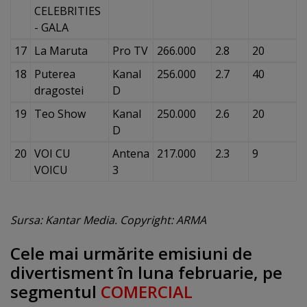
CELEBRITIES
- GALA
17
La Maruta
Pro TV
266.000
2.8
20
18
Puterea
Kanal
256.000
2.7
40
dragostei
D
19
Teo Show
Kanal
250.000
2.6
20
D
20
VOI CU
Antena
217.000
2.3
9
VOICU
3
Sursa: Kantar Media. Copyright: ARMA
Cele mai urmărite emisiuni de
divertisment în luna februarie, pe
segmentul
COMERCIAL