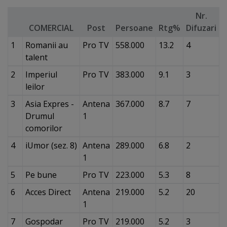
Nr.
COMERCIAL
Post
Persoane
Rtg%
Difuzari
1
Romanii au
Pro TV
558.000
13.2
4
talent
2
Imperiul
Pro TV
383.000
9.1
3
leilor
3
Asia Expres -
Antena
367.000
8.7
7
Drumul
1
comorilor
4
iUmor (sez. 8)
Antena
289.000
6.8
2
1
5
Pe bune
Pro TV
223.000
5.3
8
6
Acces Direct
Antena
219.000
5.2
20
1
7
Gospodar
Pro TV
219.000
5.2
3