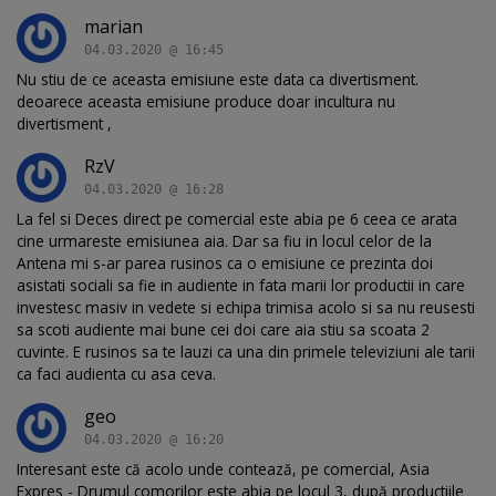
marian
04.03.2020 @ 16:45
Nu stiu de ce aceasta emisiune este data ca divertisment.
deoarece aceasta emisiune produce doar incultura nu
divertisment ,
RzV
04.03.2020 @ 16:28
La fel si Deces direct pe comercial este abia pe 6 ceea ce arata
cine urmareste emisiunea aia. Dar sa fiu in locul celor de la
Antena mi s-ar parea rusinos ca o emisiune ce prezinta doi
asistati sociali sa fie in audiente in fata marii lor productii in care
investesc masiv in vedete si echipa trimisa acolo si sa nu reusesti
sa scoti audiente mai bune cei doi care aia stiu sa scoata 2
cuvinte. E rusinos sa te lauzi ca una din primele televiziuni ale tarii
ca faci audienta cu asa ceva.
geo
04.03.2020 @ 16:20
Interesant este că acolo unde contează, pe comercial, Asia
Expres - Drumul comorilor este abia pe locul 3, după productiile