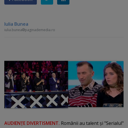
Iulia Bunea
iulia.bunea
paginademedia.ro
AUDIENŢE DIVERTISMENT.
Românii au talent şi "Serialul"