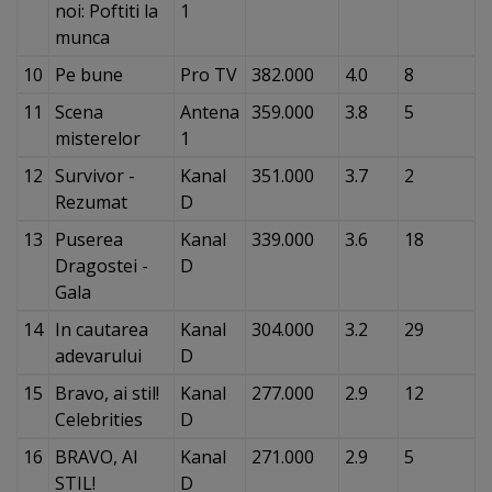
noi: Poftiti la
1
munca
10
Pe bune
Pro TV
382.000
4.0
8
11
Scena
Antena
359.000
3.8
5
misterelor
1
12
Survivor -
Kanal
351.000
3.7
2
Rezumat
D
13
Puserea
Kanal
339.000
3.6
18
Dragostei -
D
Gala
14
In cautarea
Kanal
304.000
3.2
29
adevarului
D
15
Bravo, ai stil!
Kanal
277.000
2.9
12
Celebrities
D
16
BRAVO, AI
Kanal
271.000
2.9
5
STIL!
D