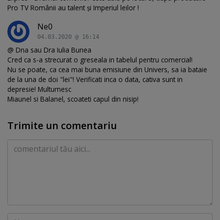
Pro TV Românii au talent și Imperiul leilor !
Ne0
04.03.2020 @ 16:14
@ Dna sau Dra Iulia Bunea
Cred ca s-a strecurat o greseala in tabelul pentru comercial!
Nu se poate, ca cea mai buna emisiune din Univers, sa ia bataie
de la una de doi "lei"! Verificati inca o data, cativa sunt in
depresie! Multumesc
Miaunel si Balanel, scoateti capul din nisip!
Trimite un comentariu
Comentariu
Nume