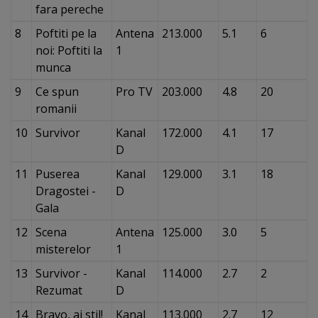
fara pereche
8
Poftiti pe la
Antena
213.000
5.1
6
noi: Poftiti la
1
munca
9
Ce spun
Pro TV
203.000
4.8
20
romanii
10
Survivor
Kanal
172.000
4.1
17
D
11
Puserea
Kanal
129.000
3.1
18
Dragostei -
D
Gala
12
Scena
Antena
125.000
3.0
5
misterelor
1
13
Survivor -
Kanal
114.000
2.7
2
Rezumat
D
14
Bravo, ai stil!
Kanal
113.000
2.7
12