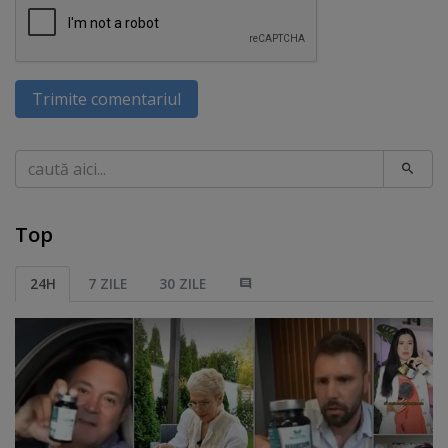
Trimite comentariul
Caută
Top
24H
7 ZILE
30 ZILE