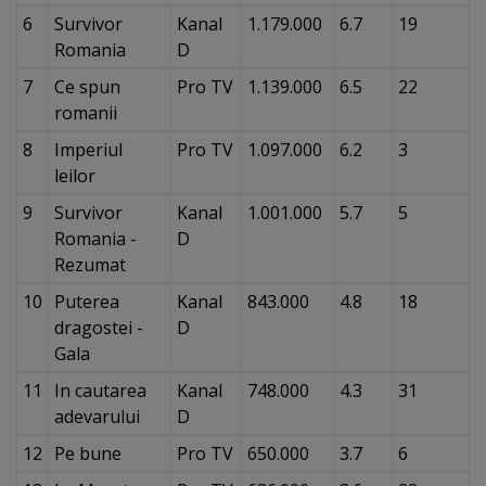
6
Survivor
Kanal
1.179.000
6.7
19
Romania
D
7
Ce spun
Pro TV
1.139.000
6.5
22
romanii
8
Imperiul
Pro TV
1.097.000
6.2
3
leilor
9
Survivor
Kanal
1.001.000
5.7
5
Romania -
D
Rezumat
10
Puterea
Kanal
843.000
4.8
18
dragostei -
D
Gala
11
In cautarea
Kanal
748.000
4.3
31
adevarului
D
12
Pe bune
Pro TV
650.000
3.7
6