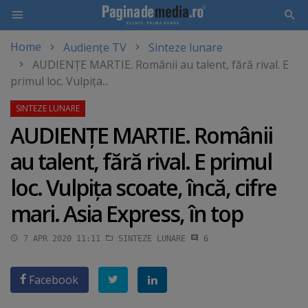
Home
Audiențe TV
Sinteze lunare
Skip
AUDIENŢE MARTIE. Românii au talent, fără rival. E
to
primul loc. Vulpiţa...
main
content
AUDIENŢE MARTIE. Românii
au talent, fără rival. E primul
loc. Vulpiţa scoate, încă, cifre
mari. Asia Express, în top
7 APR 2020 11:11
SINTEZE LUNARE
6
Facebook