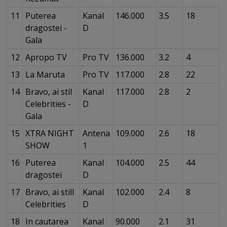
11
Puterea
Kanal
146.000
3.5
18
dragostei -
D
Gala
12
Apropo TV
Pro TV
136.000
3.2
4
13
La Maruta
Pro TV
117.000
2.8
22
14
Bravo, ai stil
Kanal
117.000
2.8
2
Celebrities -
D
Gala
15
XTRA NIGHT
Antena
109.000
2.6
18
SHOW
1
16
Puterea
Kanal
104.000
2.5
44
dragostei
D
17
Bravo, ai still
Kanal
102.000
2.4
8
Celebrities
D
18
In cautarea
Kanal
90.000
2.1
31