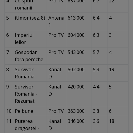
4
Ce spun
Pro TV
637.000
6.7
22
romanii
5
iUmor (sez. 8)
Antena
613.000
6.4
4
1
6
Imperiul
Pro TV
604.000
6.3
3
leilor
7
Gospodar
Pro TV
543.000
5.7
4
fara pereche
8
Survivor
Kanal
502.000
5.3
19
Romania
D
9
Survivor
Kanal
420.000
4.4
5
Romania -
D
Rezumat
10
Pe bune
Pro TV
363.000
3.8
6
11
Puterea
Kanal
346.000
3.6
18
dragostei -
D