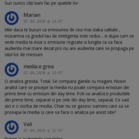
Sun curios câți bani fac pe spatele lor
Marian
07.04.2020 @ 13:07
Mile daca te bucuri ca emisiunea de cea mai slaba calitate ,
inseamna ca gradul tau de inteligenta este redus , si dupa cum se
vede media la Asia o emisiune regizata si lungita ca sa faca
audienta mai mare decat pro nu are audienta care se propaga pe
situl lor de minciuni
media e grea
07.04.2020 @ 13:07
O analiza gresita. Total. Se compara gainile cu magarii. Niciun
analist care se pricepe la media nu poate compara emisiuni din
prime time cu emisiuni din day time. Poti sa analizezi productiile
din prime time, separat si pe cele din day time, separat. Ce vad
aici e o ciorba de media. Chiar nu se gasesc oameni care sa se
priceapa la media si care sa faca o analiza pe acest site?
Vali
07.04.2020 @ 12:57
Puneți și audientele serialelor