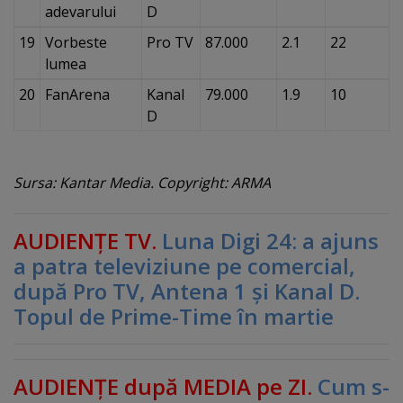
adevarului
D
19
Vorbeste
Pro TV
87.000
2.1
22
lumea
20
FanArena
Kanal
79.000
1.9
10
D
Sursa: Kantar Media. Copyright: ARMA
AUDIENŢE TV.
Luna Digi 24: a ajuns
a patra televiziune pe comercial,
după Pro TV, Antena 1 şi Kanal D.
Topul de Prime-Time în martie
AUDIENŢE după MEDIA pe ZI.
Cum s-