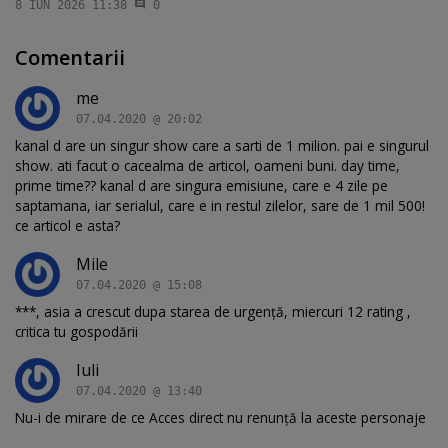
8 IUN 2026 11:38
0
Comentarii
me
07.04.2020 @ 20:02
kanal d are un singur show care a sarti de 1 milion. pai e singurul
show. ati facut o cacealma de articol, oameni buni. day time,
prime time?? kanal d are singura emisiune, care e 4 zile pe
saptamana, iar serialul, care e in restul zilelor, sare de 1 mil 500!
ce articol e asta?
Mile
07.04.2020 @ 15:08
***, asia a crescut dupa starea de urgență, miercuri 12 rating ,
critica tu gospodării
Iuli
07.04.2020 @ 13:40
Nu-i de mirare de ce Acces direct nu renunță la aceste personaje