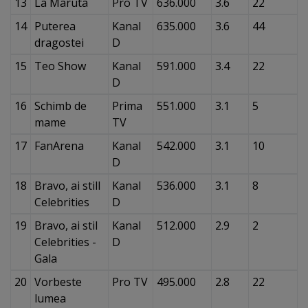
13
La Maruta
Pro TV
636.000
3.6
22
14
Puterea
Kanal
635.000
3.6
44
dragostei
D
15
Teo Show
Kanal
591.000
3.4
22
D
16
Schimb de
Prima
551.000
3.1
5
mame
TV
17
FanArena
Kanal
542.000
3.1
10
D
18
Bravo, ai still
Kanal
536.000
3.1
8
Celebrities
D
19
Bravo, ai stil
Kanal
512.000
2.9
2
Celebrities -
D
Gala
20
Vorbeste
Pro TV
495.000
2.8
22
lumea