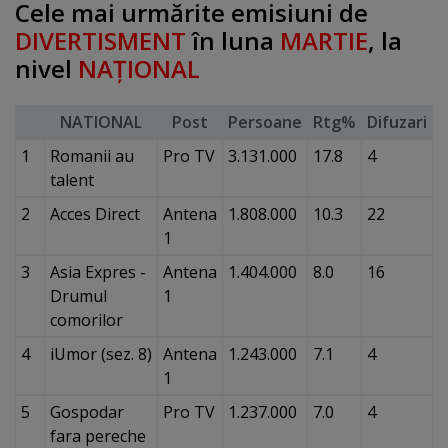
Cele mai urmărite emisiuni de
DIVERTISMENT
în luna
MARTIE
, la
nivel
NAŢIONAL
NATIONAL
Post
Persoane
Rtg%
Difuzari
1
Romanii au
Pro TV
3.131.000
17.8
4
talent
2
Acces Direct
Antena
1.808.000
10.3
22
1
3
Asia Expres -
Antena
1.404.000
8.0
16
Drumul
1
comorilor
4
iUmor (sez. 8)
Antena
1.243.000
7.1
4
1
5
Gospodar
Pro TV
1.237.000
7.0
4
fara pereche