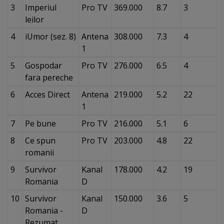
3
Imperiul
Pro TV
369.000
8.7
3
leilor
4
iUmor (sez. 8)
Antena
308.000
7.3
4
1
5
Gospodar
Pro TV
276.000
6.5
4
fara pereche
6
Acces Direct
Antena
219.000
5.2
22
1
7
Pe bune
Pro TV
216.000
5.1
6
8
Ce spun
Pro TV
203.000
4.8
22
romanii
9
Survivor
Kanal
178.000
4.2
19
Romania
D
10
Survivor
Kanal
150.000
3.6
5
Romania -
D
Rezumat