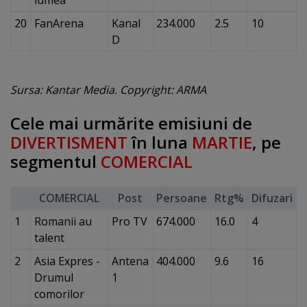
20
FanArena
Kanal
234.000
2.5
10
D
Sursa: Kantar Media. Copyright: ARMA
Cele mai urmărite emisiuni de
DIVERTISMENT
în luna
MARTIE
, pe
segmentul
COMERCIAL
COMERCIAL
Post
Persoane
Rtg%
Difuzari
1
Romanii au
Pro TV
674.000
16.0
4
talent
2
Asia Expres -
Antena
404.000
9.6
16
Drumul
1
comorilor