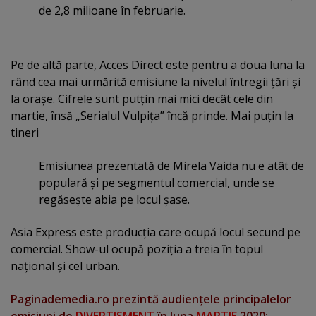
de 2,8 milioane în februarie.
Pe de altă parte, Acces Direct este pentru a doua luna la
rând cea mai urmărită emisiune la nivelul întregii ţări şi
la oraşe. Cifrele sunt putţin mai mici decât cele din
martie, însă „Serialul Vulpiţa” încă prinde. Mai puţin la
tineri
Emisiunea prezentată de Mirela Vaida nu e atât de
populară şi pe segmentul comercial, unde se
regăseşte abia pe locul şase.
Asia Express este producţia care ocupă locul secund pe
comercial. Show-ul ocupă poziţia a treia în topul
naţional şi cel urban.
Paginademedia.ro prezintă audienţele principalelor
emisiuni de
DIVERTISMENT
în luna
MARTIE
2020: