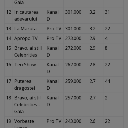
Gala
12
In cautarea
Kanal
301.000
3.2
31
adevarului
D
13
La Maruta
Pro TV
301.000
3.2
22
14
Apropo TV
Pro TV
273.000
2.9
4
15
Bravo, ai still
Kanal
272.000
2.9
8
Celebrities
D
16
Teo Show
Kanal
262.000
2.8
22
D
17
Puterea
Kanal
259.000
2.7
44
dragostei
D
18
Bravo, ai stil
Kanal
257.000
2.7
2
Celebrities -
D
Gala
19
Vorbeste
Pro TV
243.000
2.6
22
lumea