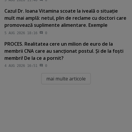
5 AUG 2026 11:40
0
Cazul Dr. Ioana Vitamina scoate la iveală o situaţie
mult mai amplă: netul, plin de reclame cu doctori care
promovează suplimente alimentare. Exemple
5 AUG 2026 18:16
0
PROCES. Realitatea cere un milion de euro de la
membrii CNA care au sancţionat postul. Şi de la foşti
membri! De la ce a pornit?
4 AUG 2026 16:51
0
mai multe articole