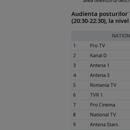
avea televizorul desch
Audienta posturilor T
(20:30-22:30), la nive
NATION
1
Pro TV
2
Kanal D
3
Antena 1
4
Antena 3
5
Romania TV
6
TVR 1
7
Pro Cinema
8
National TV
9
Antena Stars