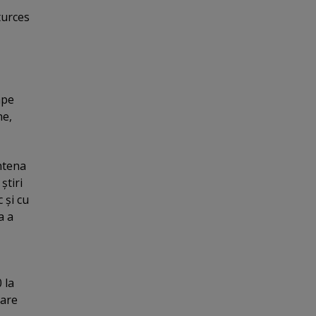
 turces
ape
ne,
Antena
ştiri
 şi cu
a a
 la
care