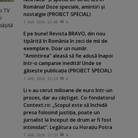
România! Doze speciale, amintiri şi
ro TV
nostalgie (PROIECT SPECIAL)
i
7 AUG 2026 12:06
0
păşită
E pe bune! Revista BRAVO, din nou
tipărită în România în zeci de mii de
exemplare. Doar un număr.
"Amintirea" aleasă să fie adusă înapoi
într-o campanie inedită! Unde se
găseşte publicaţia (PROIECT SPECIAL)
7 AUG 2026 15:19
0
Li s-au cerut milioane de euro într-un
proces, dar au câştigat. Co-fondatorul
Context.ro: „Scopul este să închidă
presa folosind justiţia, poate un
jurnalist la început de drum ar fi fost
intimidat”. Legătura cu Horaţiu Potra
7 AUG 2026 17:27
0