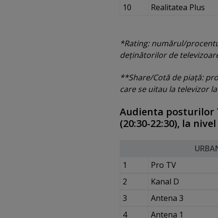
10
Realitatea Plus
*Rating: numărul/procentul 
deţinătorilor de televizoa
**Share/Cotă de piaţă: proc
care se uitau la televizor 
Audienta posturilor T
(20:30-22:30), la nive
URBA
1
Pro TV
2
Kanal D
3
Antena 3
4
Antena 1