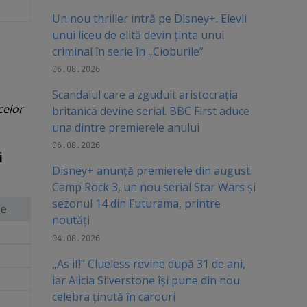
Un nou thriller intră pe Disney+. Elevii
unui liceu de elită devin ținta unui
criminal în serie în „Cioburile”
06.08.2026
Scandalul care a zguduit aristocrația
celor
britanică devine serial. BBC First aduce
una dintre premierele anului
06.08.2026
i
Disney+ anunță premierele din august.
Camp Rock 3, un nou serial Star Wars și
sezonul 14 din Futurama, printre
re
noutăți
04.08.2026
„As if!” Clueless revine după 31 de ani,
iar Alicia Silverstone își pune din nou
celebra ținută în carouri