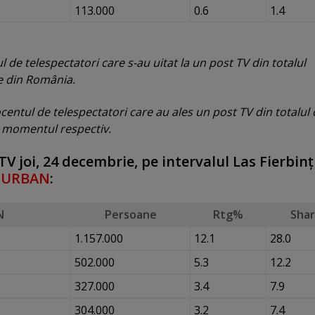
113.000
0.6
1.4
de telespectatori care s-au uitat la un post TV din totalul
re din România.
entul de telespectatori care au ales un post TV din totalul 
la momentul respectiv.
V joi, 24 decembrie, pe intervalul Las Fierbinţ
l
URBAN
:
N
Persoane
Rtg%
Sha
1.157.000
12.1
28.0
502.000
5.3
12.2
327.000
3.4
7.9
304.000
3.2
7.4