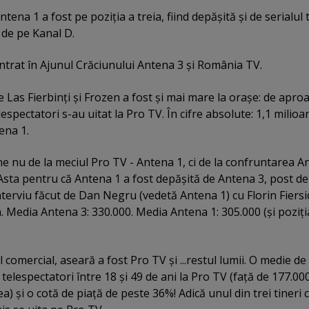
ntena 1 a fost pe poziţia a treia, fiind depăşită şi de serialul
 de pe Kanal D.
intrat în Ajunul Crăciunului Antena 3 şi România TV.
 Las Fierbinţi şi Frozen a fost şi mai mare la oraşe: de apro
lespectatori s-au uitat la Pro TV. În cifre absolute: 1,1 milioa
ena 1.
ine nu de la meciul Pro TV - Antena 1, ci de la confruntarea 
 Asta pentru că Antena 1 a fost depăşită de Antena 3, post de 
nterviu făcut de Dan Negru (vedetă Antena 1) cu Florin Fiersic
. Media Antena 3: 330.000. Media Antena 1: 305.000 (şi poziţi
 comercial, aseară a fost Pro TV şi ...restul lumii. O medie de
telespectatori între 18 şi 49 de ani la Pro TV (faţă de 177.000
ea) şi o cotă de piaţă de peste 36%! Adică unul din trei tineri 