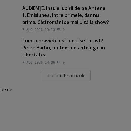
AUDIENŢE. Insula Iubirii de pe Antena
1. Emisiunea, între primele, dar nu
prima. Câţi români se mai uită la show?
7 AUG 2026 19:13
0
Cum supravieţuieşti unui şef prost?
Petre Barbu, un text de antologie în
Libertatea
7 AUG 2026 14:06
0
mai multe articole
ape de