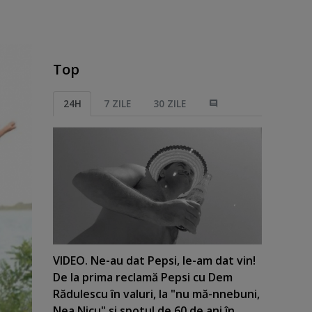
Top
24H
7 ZILE
30 ZILE
VIDEO. Ne-au dat Pepsi, le-am dat vin!
De la prima reclamă Pepsi cu Dem
Rădulescu în valuri, la "nu mă-nnebuni,
Nea Nicu" şi spotul de 60 de ani în