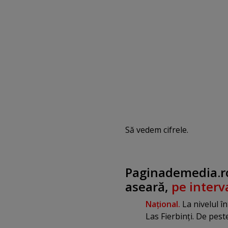
Să vedem cifrele.
Paginademedia.ro
aseară,
pe interv
Naţional.
La nivelul în
Las Fierbinţi. De pest