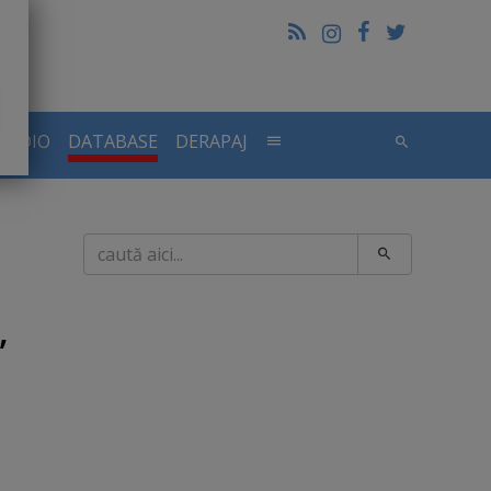
RADIO
DATABASE
DERAPAJ
Caută
,