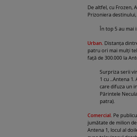
De altfel, cu Frozen, A
Prizoniera destinului,
În top 5 au mai 
Urban.
Distanţa dintre
patru ori mai mulţi te
faţă de 300.000 la Ant
Surpriza serii v
1 cu ...Antena 1.
care difuza un i
Părintele Necula
patra).
Comercial.
Pe publicul
jumătate de milion de 
Antena 1, locul al doil