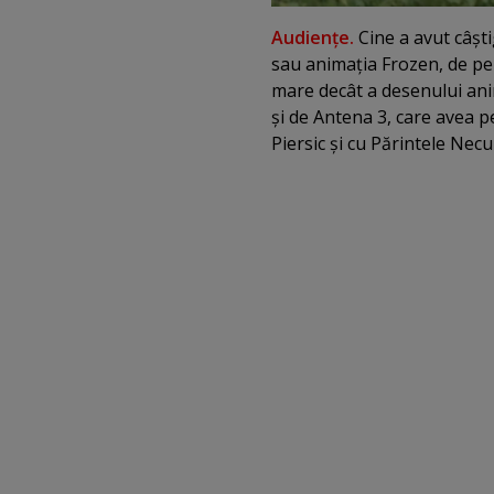
Audienţe.
Cine a avut câşti
sau animaţia Frozen, de pe
mare decât a desenului anima
şi de Antena 3, care avea p
Piersic şi cu Părintele Necu