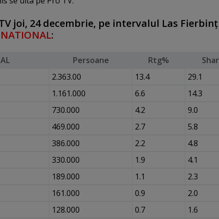
is se uita pe Pro TV.
V joi, 24 decembrie, pe intervalul Las Fierbinţ
l
NATIONAL
:
AL
Persoane
Rtg%
Sha
2.363.00
13.4
29.1
1.161.000
6.6
14.3
730.000
4.2
9.0
469.000
2.7
5.8
386.000
2.2
4.8
330.000
1.9
4.1
189.000
1.1
2.3
161.000
0.9
2.0
128.000
0.7
1.6