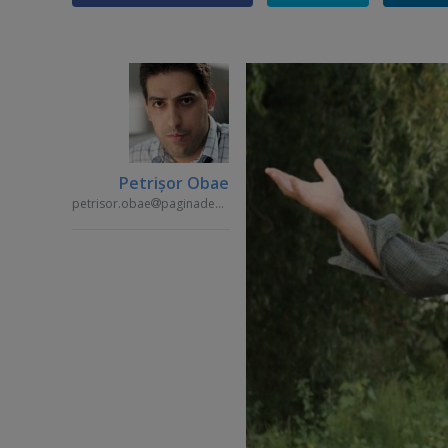
Petrişor Obae
petrisor.obae
paginademedia.ro