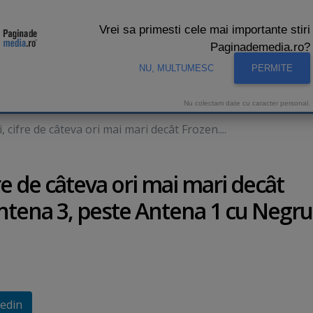
Vrei sa primesti cele mai importante stiri
Paginademedia.ro?
NU, MULTUMESC
PERMITE
CNA
INTERVIURI VIDEO
STUDIO VIDEO
AUDIENTE 
Nu colectam date cu caracter personal.
 cifre de câteva ori mai mari decât Frozen....
re de câteva ori mai mari decât
Antena 3, peste Antena 1 cu Negru
edin