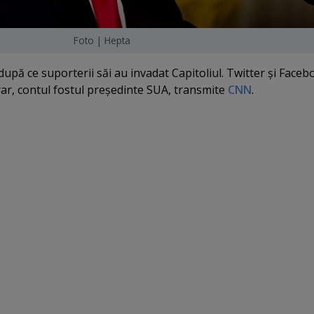
Foto | Hepta
upă ce suporterii săi au invadat Capitoliul. Twitter şi Face
rar, contul fostul preşedinte SUA, transmite
CNN
.