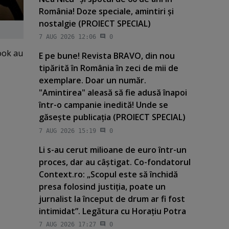
România! Doze speciale, amintiri şi
nostalgie (PROIECT SPECIAL)
7 AUG 2026 12:06
0
book au
E pe bune! Revista BRAVO, din nou
tipărită în România în zeci de mii de
exemplare. Doar un număr.
"Amintirea" aleasă să fie adusă înapoi
într-o campanie inedită! Unde se
găseşte publicaţia (PROIECT SPECIAL)
7 AUG 2026 15:19
0
Li s-au cerut milioane de euro într-un
proces, dar au câştigat. Co-fondatorul
Context.ro: „Scopul este să închidă
presa folosind justiţia, poate un
jurnalist la început de drum ar fi fost
intimidat”. Legătura cu Horaţiu Potra
7 AUG 2026 17:27
0