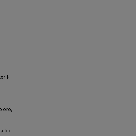
er l-
e ore,
ă loc