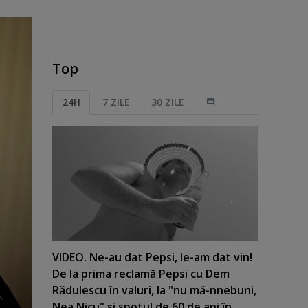
Top
24H
7 ZILE
30 ZILE
VIDEO. Ne-au dat Pepsi, le-am dat vin!
De la prima reclamă Pepsi cu Dem
Rădulescu în valuri, la "nu mă-nnebuni,
Nea Nicu" şi spotul de 60 de ani în