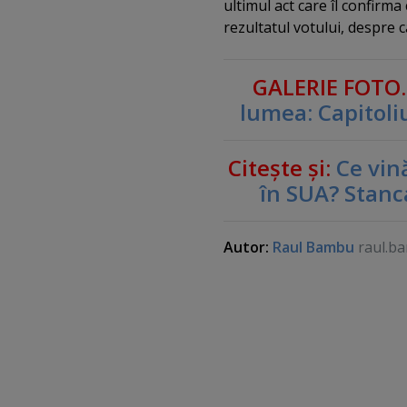
ultimul act care îl confirm
rezultatul votului, despre 
GALERIE FOTO
lumea: Capitoli
Citeşte şi:
Ce vină
în SUA? Stanca
Autor:
Raul Bambu
raul.b