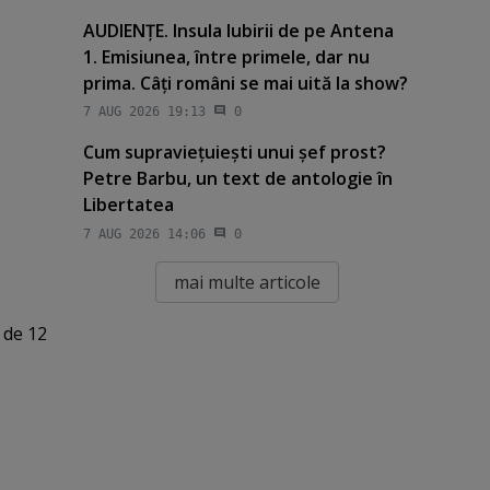
AUDIENŢE. Insula Iubirii de pe Antena
1. Emisiunea, între primele, dar nu
prima. Câţi români se mai uită la show?
7 AUG 2026 19:13
0
Cum supravieţuieşti unui şef prost?
Petre Barbu, un text de antologie în
Libertatea
7 AUG 2026 14:06
0
mai multe articole
 de 12