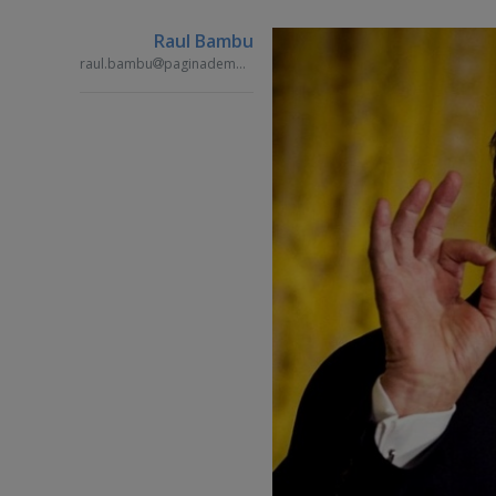
Raul Bambu
raul.bambu
paginademedia.ro