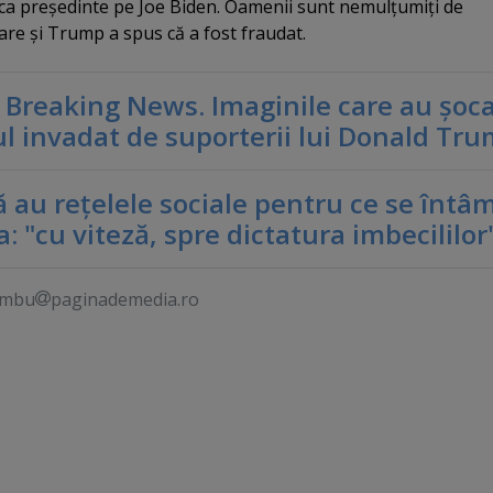
a ca preşedinte pe Joe Biden. Oamenii sunt nemulţumiţi de
care şi Trump a spus că a fost fraudat.
.
Breaking News. Imaginile care au şoc
ul invadat de suporterii lui Donald Tr
 au reţelele sociale pentru ce se întâ
: "cu viteză, spre dictatura imbecililor
ambu
paginademedia.ro