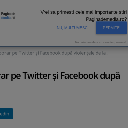
Vrei sa primesti cele mai importante stiri
Paginademedia.ro?
NU, MULTUMESC
PERMITE
CNA
INTERVIURI VIDEO
STUDIO VIDEO
AUDIENTE 
Nu colectam date cu caracter personal.
rar pe Twitter şi Facebook după violenţele de la...
ar pe Twitter şi Facebook după
edin