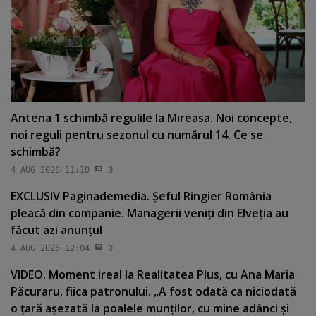
Antena 1 schimbă regulile la Mireasa. Noi concepte,
noi reguli pentru sezonul cu numărul 14. Ce se
schimbă?
4 AUG 2026 11:10
0
EXCLUSIV Paginademedia. Şeful Ringier România
pleacă din companie. Managerii veniţi din Elveţia au
făcut azi anunţul
4 AUG 2026 12:04
0
VIDEO. Moment ireal la Realitatea Plus, cu Ana Maria
Păcuraru, fiica patronului. „A fost odată ca niciodată
o ţară aşezată la poalele munţilor, cu mine adânci şi