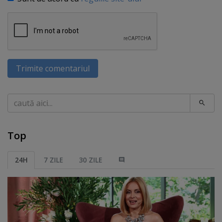
Trimite comentariul
Caută
Top
24H
7 ZILE
30 ZILE