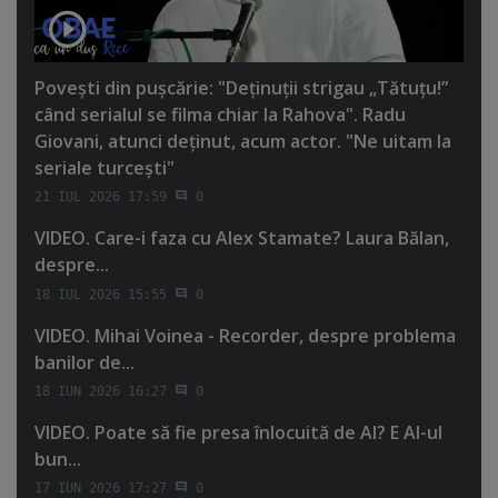
Poveşti din puşcărie: "Deţinuţii strigau „Tătuţu!”
când serialul se filma chiar la Rahova". Radu
Giovani, atunci deţinut, acum actor. "Ne uitam la
seriale turceşti"
21 IUL 2026 17:59
0
VIDEO. Care-i faza cu Alex Stamate? Laura Bălan,
despre...
18 IUL 2026 15:55
0
VIDEO. Mihai Voinea - Recorder, despre problema
banilor de...
18 IUN 2026 16:27
0
VIDEO. Poate să fie presa înlocuită de AI? E AI-ul
bun...
17 IUN 2026 17:27
0