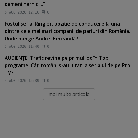
oameni harnici...”
5 AUG 2026 12:16
0
Fostul şef al Ringier, poziţie de conducere la una
dintre cele mai mari companii de pariuri din România.
Unde merge Andrei Bereandă?
5 AUG 2026 11:40
0
AUDIENŢE. Trafic revine pe primul loc în Top
programe. Câţi români s-au uitat la serialul de pe Pro
TV?
4 AUG 2026 15:39
0
mai multe articole