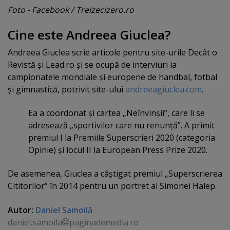
Foto - Facebook / Treizecizero.ro
Cine este Andreea Giuclea?
Andreea Giuclea scrie articole pentru site-urile Decât o
Revistă şi Lead.ro şi se ocupă de interviuri la
campionatele mondiale şi europene de handbal, fotbal
şi gimnastică, potrivit site-ului
andreeagiuclea.com
.
Ea a coordonat şi cartea „Neînvinşii”, care li se
adresează „sportivilor care nu renunţă”. A primit
premiul I la Premiile Superscrieri 2020 (categoria
Opinie) şi locul II la European Press Prize 2020.
De asemenea, Giuclea a câştigat premiul „Superscrierea
Cititorilor” în 2014 pentru un portret al Simonei Halep.
Autor:
Daniel Samoilă
daniel.samoila
paginademedia.ro