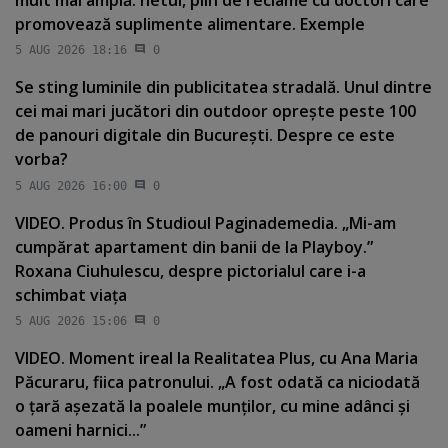
promovează suplimente alimentare. Exemple
5 AUG 2026 18:16
0
Se sting luminile din publicitatea stradală. Unul dintre
cei mai mari jucători din outdoor opreşte peste 100
de panouri digitale din Bucureşti. Despre ce este
vorba?
5 AUG 2026 16:00
0
VIDEO. Produs în Studioul Paginademedia. „Mi-am
cumpărat apartament din banii de la Playboy.”
Roxana Ciuhulescu, despre pictorialul care i-a
schimbat viaţa
5 AUG 2026 15:06
0
VIDEO. Moment ireal la Realitatea Plus, cu Ana Maria
Păcuraru, fiica patronului. „A fost odată ca niciodată
o ţară aşezată la poalele munţilor, cu mine adânci şi
oameni harnici...”