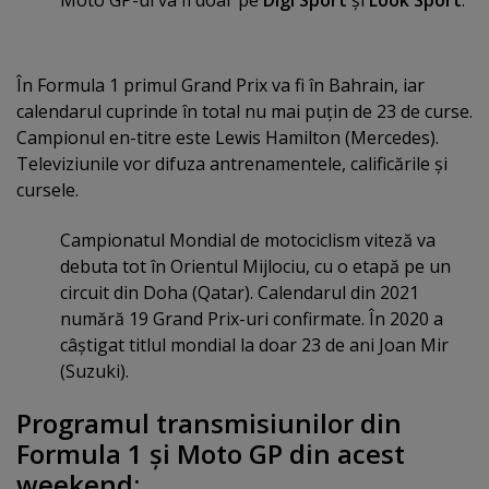
Moto GP-ul va fi doar pe
Digi Sport
şi
Look Sport
.
În Formula 1 primul Grand Prix va fi în Bahrain, iar
calendarul cuprinde în total nu mai puţin de 23 de curse.
Campionul en-titre este Lewis Hamilton (Mercedes).
Televiziunile vor difuza antrenamentele, calificările şi
cursele.
Campionatul Mondial de motociclism viteză va
debuta tot în Orientul Mijlociu, cu o etapă pe un
circuit din Doha (Qatar). Calendarul din 2021
numără 19 Grand Prix-uri confirmate. În 2020 a
câştigat titlul mondial la doar 23 de ani Joan Mir
(Suzuki).
Programul transmisiunilor din
Formula 1 şi Moto GP din acest
weekend: