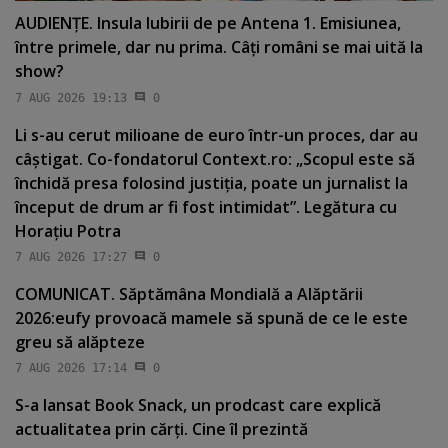
AUDIENŢE. Insula Iubirii de pe Antena 1. Emisiunea,
între primele, dar nu prima. Câţi români se mai uită la
show?
7 AUG 2026 19:13
0
Li s-au cerut milioane de euro într-un proces, dar au
câştigat. Co-fondatorul Context.ro: „Scopul este să
închidă presa folosind justiţia, poate un jurnalist la
început de drum ar fi fost intimidat”. Legătura cu
Horaţiu Potra
7 AUG 2026 17:27
0
COMUNICAT. Săptămâna Mondială a Alăptării
2026:eufy provoacă mamele să spună de ce le este
greu să alăpteze
7 AUG 2026 17:14
0
S-a lansat Book Snack, un prodcast care explică
actualitatea prin cărţi. Cine îl prezintă