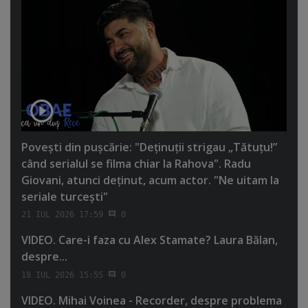
Poveşti din puşcărie: "Deţinuţii strigau „Tătuţu!”
când serialul se filma chiar la Rahova". Radu
Giovani, atunci deţinut, acum actor. "Ne uitam la
seriale turceşti"
21 IUL 2026 17:59
0
VIDEO. Care-i faza cu Alex Stamate? Laura Bălan,
despre...
18 IUL 2026 15:55
0
VIDEO. Mihai Voinea - Recorder, despre problema