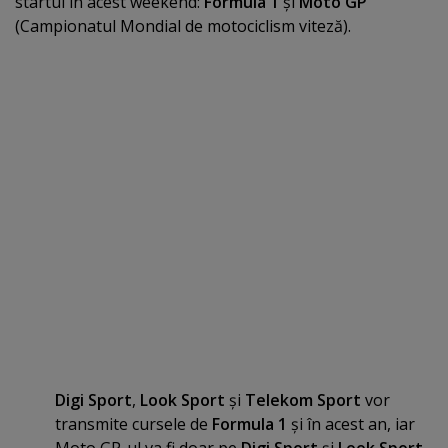
startul în acest weekend:
Formula 1
şi
Moto GP
(Campionatul Mondial de motociclism viteză).
Digi Sport
,
Look Sport
şi
Telekom Sport
vor
transmite cursele de
Formula 1
şi în acest an, iar