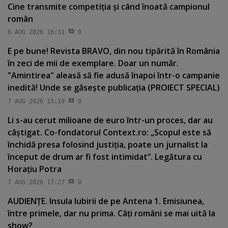
Cine transmite competiţia şi când înoată campionul
român
6 AUG 2026 16:31
0
E pe bune! Revista BRAVO, din nou tipărită în România
în zeci de mii de exemplare. Doar un număr.
"Amintirea" aleasă să fie adusă înapoi într-o campanie
inedită! Unde se găseşte publicaţia (PROIECT SPECIAL)
7 AUG 2026 15:19
0
Li s-au cerut milioane de euro într-un proces, dar au
câştigat. Co-fondatorul Context.ro: „Scopul este să
închidă presa folosind justiţia, poate un jurnalist la
început de drum ar fi fost intimidat”. Legătura cu
Horaţiu Potra
7 AUG 2026 17:27
0
AUDIENŢE. Insula Iubirii de pe Antena 1. Emisiunea,
între primele, dar nu prima. Câţi români se mai uită la
show?