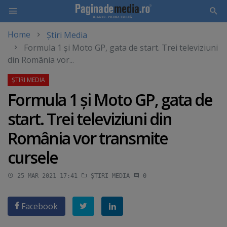
Home
Știri Media
Skip
Formula 1 şi Moto GP, gata de start. Trei televiziuni
to
din România vor...
main
content
Formula 1 şi Moto GP, gata de
start. Trei televiziuni din
România vor transmite
cursele
25 MAR 2021 17:41
ȘTIRI MEDIA
0
Facebook