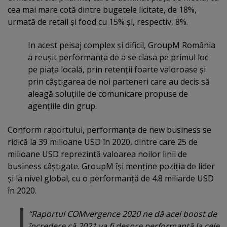
cea mai mare cotă dintre bugetele licitate, de 18%,
urmată de retail şi food cu 15% şi, respectiv, 8%.
In acest peisaj complex şi dificil, GroupM România
a reuşit performanţa de a se clasa pe primul loc
pe piaţa locală, prin retenţii foarte valoroase şi
prin câştigarea de noi parteneri care au decis să
aleagă soluţiile de comunicare propuse de
agenţiile din grup.
Conform raportului, performanţa de new business se
ridică la 39 milioane USD în 2020, dintre care 25 de
milioane USD reprezintă valoarea noilor linii de
business câştigate. GroupM îşi menţine poziţia de lider
şi la nivel global, cu o performanţă de 4.8 miliarde USD
în 2020.
“Raportul COMvergence 2020 ne dă acel boost de
încredere că 2021 va fi despre performanţă la cele