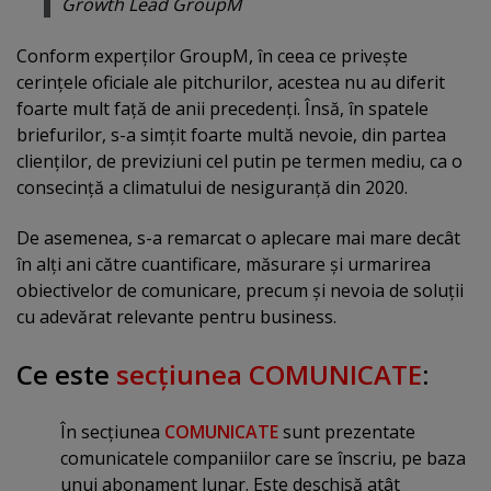
Growth Lead GroupM
Conform experţilor GroupM, în ceea ce priveşte
cerinţele oficiale ale pitchurilor, acestea nu au diferit
foarte mult faţă de anii precedenţi. Însă, în spatele
briefurilor, s-a simţit foarte multă nevoie, din partea
clienţilor, de previziuni cel putin pe termen mediu, ca o
consecinţă a climatului de nesiguranţă din 2020.
De asemenea, s-a remarcat o aplecare mai mare decât
în alţi ani către cuantificare, măsurare şi urmarirea
obiectivelor de comunicare, precum şi nevoia de soluţii
cu adevărat relevante pentru business.
Ce este
secţiunea COMUNICATE
:
În secţiunea
COMUNICATE
sunt prezentate
comunicatele companiilor care se înscriu, pe baza
unui abonament lunar. Este deschisă atât