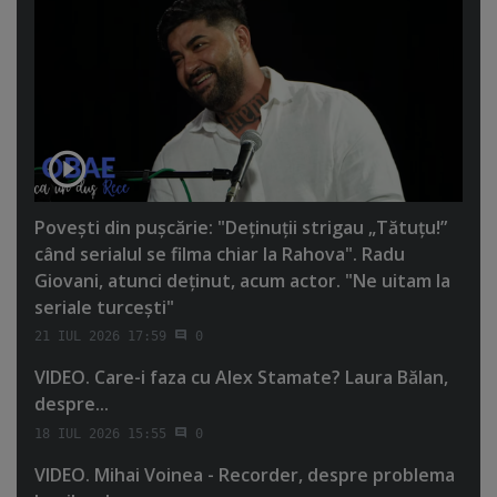
Poveşti din puşcărie: "Deţinuţii strigau „Tătuţu!”
când serialul se filma chiar la Rahova". Radu
Giovani, atunci deţinut, acum actor. "Ne uitam la
seriale turceşti"
21 IUL 2026 17:59
0
VIDEO. Care-i faza cu Alex Stamate? Laura Bălan,
despre...
18 IUL 2026 15:55
0
VIDEO. Mihai Voinea - Recorder, despre problema