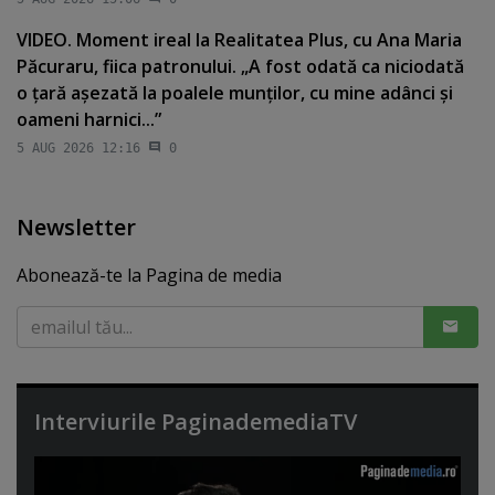
VIDEO. Moment ireal la Realitatea Plus, cu Ana Maria
Păcuraru, fiica patronului. „A fost odată ca niciodată
o ţară aşezată la poalele munţilor, cu mine adânci şi
oameni harnici...”
5 AUG 2026 12:16
0
Newsletter
Abonează-te la Pagina de media
Interviurile PaginademediaTV