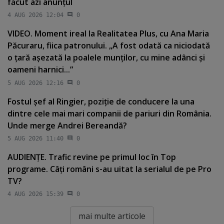
făcut azi anunţul
4 AUG 2026 12:04
0
VIDEO. Moment ireal la Realitatea Plus, cu Ana Maria
Păcuraru, fiica patronului. „A fost odată ca niciodată
o ţară aşezată la poalele munţilor, cu mine adânci şi
oameni harnici...”
5 AUG 2026 12:16
0
Fostul şef al Ringier, poziţie de conducere la una
dintre cele mai mari companii de pariuri din România.
Unde merge Andrei Bereandă?
5 AUG 2026 11:40
0
AUDIENŢE. Trafic revine pe primul loc în Top
programe. Câţi români s-au uitat la serialul de pe Pro
TV?
4 AUG 2026 15:39
0
mai multe articole