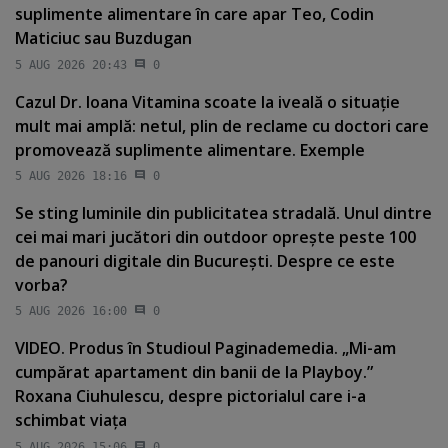
suplimente alimentare în care apar Teo, Codin
Maticiuc sau Buzdugan
5 AUG 2026 20:43
0
Cazul Dr. Ioana Vitamina scoate la iveală o situaţie
mult mai amplă: netul, plin de reclame cu doctori care
promovează suplimente alimentare. Exemple
5 AUG 2026 18:16
0
Se sting luminile din publicitatea stradală. Unul dintre
cei mai mari jucători din outdoor opreşte peste 100
de panouri digitale din Bucureşti. Despre ce este
vorba?
5 AUG 2026 16:00
0
VIDEO. Produs în Studioul Paginademedia. „Mi-am
cumpărat apartament din banii de la Playboy.”
Roxana Ciuhulescu, despre pictorialul care i-a
schimbat viaţa
5 AUG 2026 15:06
0