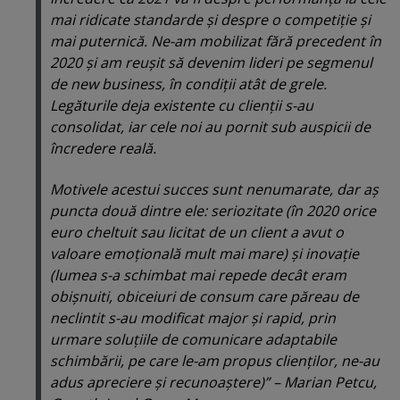
mai ridicate standarde şi despre o competiţie şi
mai puternică. Ne-am mobilizat fără precedent în
2020 şi am reuşit să devenim lideri pe segmenul
de new business, în condiţii atât de grele.
Legăturile deja existente cu clienţii s-au
consolidat, iar cele noi au pornit sub auspicii de
încredere reală.
Motivele acestui succes sunt nenumarate, dar aş
puncta două dintre ele: seriozitate (în 2020 orice
euro cheltuit sau licitat de un client a avut o
valoare emoţională mult mai mare) şi inovaţie
(lumea s-a schimbat mai repede decât eram
obişnuiti, obiceiuri de consum care păreau de
neclintit s-au modificat major şi rapid, prin
urmare soluţiile de comunicare adaptabile
schimbării, pe care le-am propus clienţilor, ne-au
adus apreciere şi recunoaştere)” – Marian Petcu,