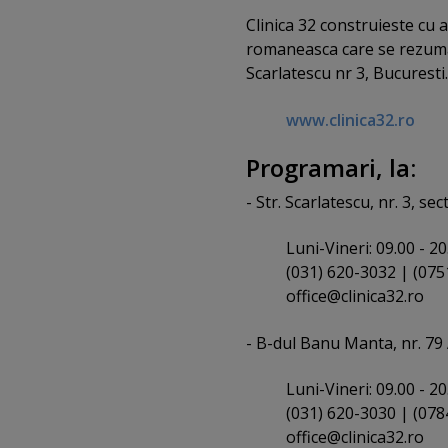
unele dintre cele mai avan
Clinica 32 construieste cu 
de la Dr. Ingrid Badulescu 
romaneasca care se rezuma l
sanatos si sa devina adulti 
Scarlatescu nr 3, Bucuresti
problemelor dentare.
www.clinica32.ro
Totul sub un singur a
acoperis inclusiv impl
Programari, la:
Pacientii beneficiaza de pl
- Str. Scarlatescu, nr. 3, se
costuri eficientizate si rez
implant sunt manoperele av
Luni-Vineri: 09.00 - 20
ofera solutie fiecarui pacie
(031) 620-3032 | (075
are 100% sansa sa aiba dinti
office@clinica32.ro
normal si sa zambeasca. Af
- B-dul Banu Manta, nr. 79 
Incepand cu 9 octombri
precum si pe celelate
Luni-Vineri: 09.00 - 20
proiect realizat de #
(031) 620-3030 | (078
exclusiv mediului onli
office@clinica32.ro