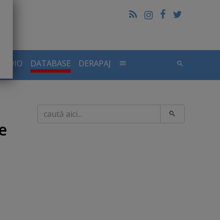
RADIO
DATABASE
DERAPAJ
Caută
e