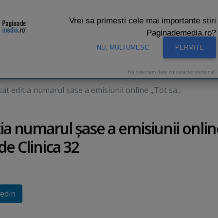
Vrei sa primesti cele mai importante stiri
Paginademedia.ro?
NU, MULTUMESC
PERMITE
CNA
INTERVIURI VIDEO
STUDIO VIDEO
AUDIENTE 
Nu colectam date cu caracter personal.
 editia numarul şase a emisiunii online „Tot sa...
ia numarul şase a emisiunii onlin
de Clinica 32
edin