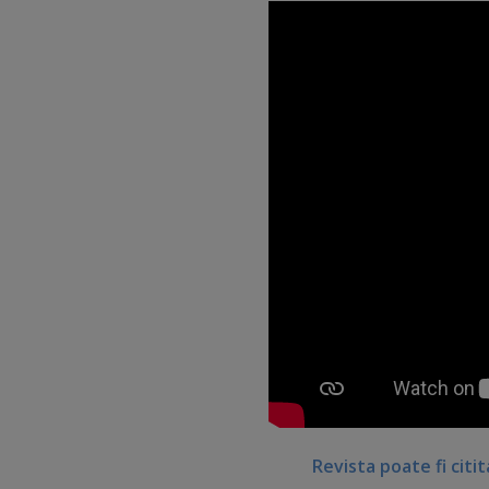
In a sasea emisiune, aflam 
Revista poate fi citi