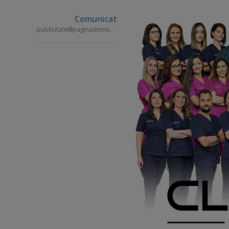
Comunicat
publicitate
paginademedia.ro