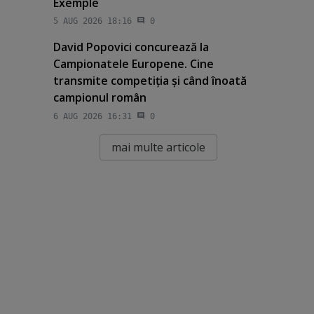
Exemple
5 AUG 2026 18:16
0
David Popovici concurează la
Campionatele Europene. Cine
transmite competiţia şi când înoată
campionul român
6 AUG 2026 16:31
0
mai multe articole