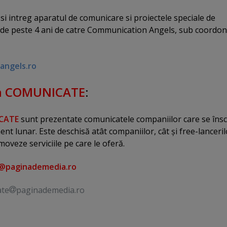
atologice digitale la cel mai bun raport calitate-pret.
si intreg aparatul de comunicare si proiectele speciale de
 pe care Clinica 32 il dezvolta in sprijinul pacientilor. Pe sit
 de peste 4 ani de catre Communication Angels, sub coordo
i pot citi Revista Clinica 32 – Tot sa zambesti care raspunde, de
nti intrebari adresate de pacienti.
ngels.ro
ea COMUNICATE
:
CATE
sunt prezentate comunicatele companiilor care se însc
t lunar. Este deschisă atât companiilor, cât şi free-lanceril
moveze serviciile pe care le oferă.
e@paginademedia.ro
ate
paginademedia.ro