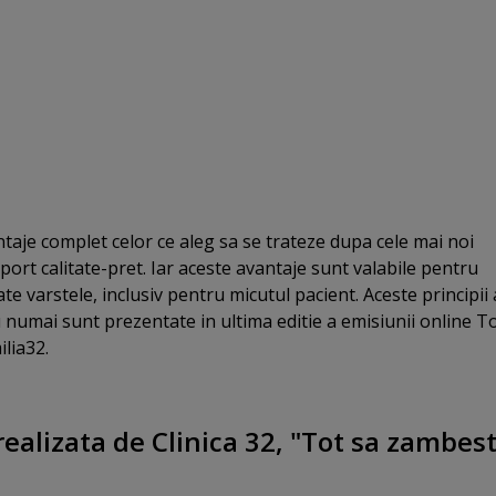
ntaje complet celor ce aleg sa se trateze dupa cele mai noi
port calitate-pret. Iar aceste avantaje sunt valabile pentru
te varstele, inclusiv pentru micutul pacient. Aceste principii 
u numai sunt prezentate in ultima editie a emisiunii online T
lia32.
ealizata de Clinica 32, "Tot sa zambesti