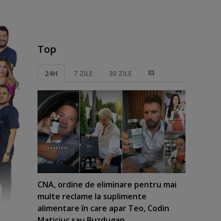
Top
24H
7 ZILE
30 ZILE
CNA, ordine de eliminare pentru mai
multe reclame la suplimente
alimentare în care apar Teo, Codin
Maticiuc sau Buzdugan