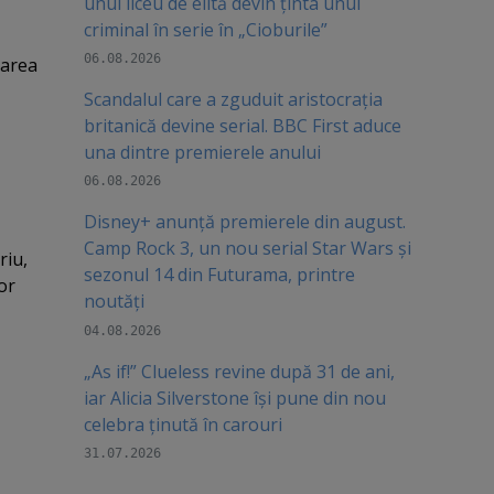
unui liceu de elită devin ținta unui
criminal în serie în „Cioburile”
e-ul
06.08.2026
narea
Scandalul care a zguduit aristocrația
britanică devine serial. BBC First aduce
una dintre premierele anului
06.08.2026
Disney+ anunță premierele din august.
Camp Rock 3, un nou serial Star Wars și
riu,
sezonul 14 din Futurama, printre
or
noutăți
04.08.2026
„As if!” Clueless revine după 31 de ani,
iar Alicia Silverstone își pune din nou
celebra ținută în carouri
31.07.2026