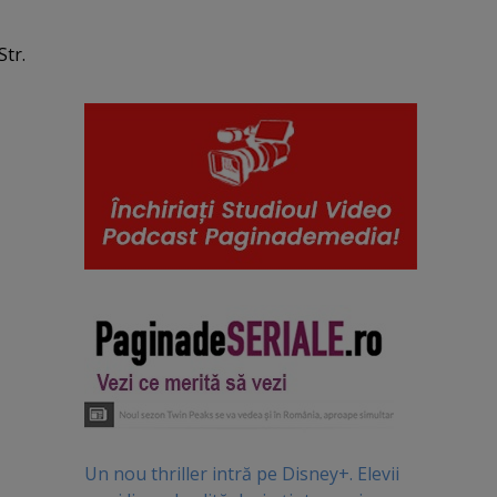
, iar
 zambet
Str.
a
amna
care
ientul
a 32,
i nou
Un nou thriller intră pe Disney+. Elevii
i care