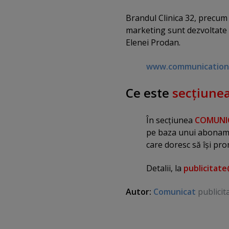
doresc tratamente stom
Brandul Clinica 32, precum 
Acesta nu este primul proiect
marketing sunt dezvoltate
oficial Clinica 32, pacienti
Elenei Prodan.
asemenea, la cele mai fierbi
www.communicationa
Ce este
secţiun
În secţiunea
COMUNI
pe baza unui abonamen
care doresc să îşi pro
Detalii, la
publicitat
Autor:
Comunicat
publicit