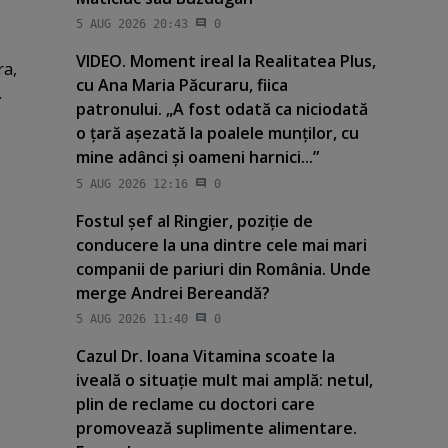
5 AUG 2026 20:43
0
VIDEO. Moment ireal la Realitatea Plus,
ra,
cu Ana Maria Păcuraru, fiica
.
patronului. „A fost odată ca niciodată
o ţară aşezată la poalele munţilor, cu
mine adânci şi oameni harnici...”
5 AUG 2026 12:16
0
Fostul şef al Ringier, poziţie de
conducere la una dintre cele mai mari
companii de pariuri din România. Unde
merge Andrei Bereandă?
5 AUG 2026 11:40
0
Cazul Dr. Ioana Vitamina scoate la
iveală o situaţie mult mai amplă: netul,
plin de reclame cu doctori care
promovează suplimente alimentare.