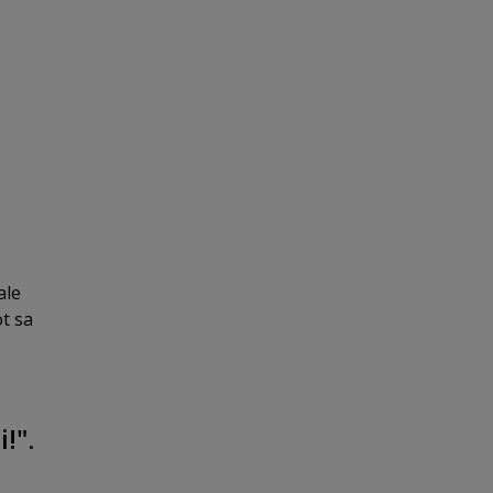
ale
ot sa
!".