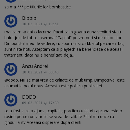
sa ma *** pe titlurile lor bombastice
Bipbip
10.03.2021 @ 19:51
mai ca mi-a dat o lacrima. Pacat ca in goana dupa venituri si-au
batut joc de tot ce insemna "Capital" pe vremuri si de cititorii lor.
Din punctul meu de vedere, cu spam-ul si clickbaitul pe care il fac,
sunt niste hoti. Asteptam ca si playtech sa beneficieze de acelasi
tratament, daca nu a beneficiat, deja...
Ancu Andrei
10.03.2021 @ 00:43
@dodo. Nu se mai vrea de calitate de mult timp. Dimpotriva, este
asumat la polul opus. Aceasta este politica publicatiei.
DODO
09.03.2021 @ 17:39
ce a fost si ce a ajuns ,,capital ,, practica cu titluri capcana este o
rusine pentru un ziar ce se vrea de calitate Stilul ma duce cu
gindul la rtv Aceeasi disperare dupa clienti