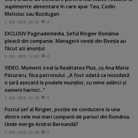
suplimente alimentare în care apar Teo, Codin
Maticiuc sau Buzdugan
5 AUG 2026 20:43
0
EXCLUSIV Paginademedia. Şeful Ringier România
pleacă din companie. Managerii veniţi din Elveţia au
făcut azi anunţul
4 AUG 2026 12:04
0
VIDEO. Moment ireal la Realitatea Plus, cu Ana Maria
Păcuraru, fiica patronului. „A fost odată ca niciodată
o ţară aşezată la poalele munţilor, cu mine adânci şi
oameni harnici...”
5 AUG 2026 12:16
0
Fostul şef al Ringier, poziţie de conducere la una
dintre cele mai mari companii de pariuri din România.
Unde merge Andrei Bereandă?
5 AUG 2026 11:40
0