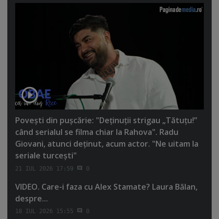
Poveşti din puşcărie: "Deţinuţii strigau „Tătuţu!”
când serialul se filma chiar la Rahova". Radu
Giovani, atunci deţinut, acum actor. "Ne uitam la
seriale turceşti"
21 IUL 2026 17:59
0
VIDEO. Care-i faza cu Alex Stamate? Laura Bălan,
despre...
18 IUL 2026 15:55
0