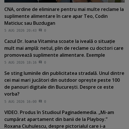
CNA, ordine de eliminare pentru mai multe reclame la
suplimente alimentare în care apar Teo, Codin
Maticiuc sau Buzdugan
5 AUG 2026 20:43
0
Cazul Dr. Ioana Vitamina scoate la iveală o situaţie
mult mai amplă: netul, plin de reclame cu doctori care
promovează suplimente alimentare. Exemple
5 AUG 2026 18:16
0
Se sting luminile din publicitatea stradală. Unul dintre
cei mai mari jucători din outdoor opreşte peste 100
de panouri digitale din Bucureşti. Despre ce este
vorba?
5 AUG 2026 16:00
0
VIDEO. Produs în Studioul Paginademedia. „Mi-am
cumpărat apartament din banii de la Playboy.”
Roxana Ciuhulescu, despre pictorialul care i-a