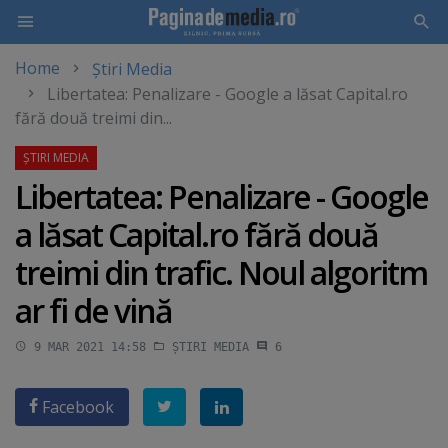
Home
Știri Media
Skip
Libertatea: Penalizare - Google a lăsat Capital.ro
to
fără două treimi din...
main
content
Libertatea: Penalizare - Google
a lăsat Capital.ro fără două
treimi din trafic. Noul algoritm
ar fi de vină
9 MAR 2021 14:58
ȘTIRI MEDIA
6
Facebook