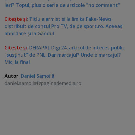
ieri? Topul, plus o serie de articole "no comment"
Citeşte şi
: Titlu alarmist şi la limita Fake-News
distribuit de contul Pro TV, de pe sport.ro. Aceeaşi
abordare şi la Gândul
Citeşte şi
: DERAPAJ. Digi 24, articol de interes public
"susţinut" de PNL. Dar marcajul? Unde e marcajul?
Mic, la final
Autor:
Daniel Samoilă
daniel.samoila
paginademedia.ro