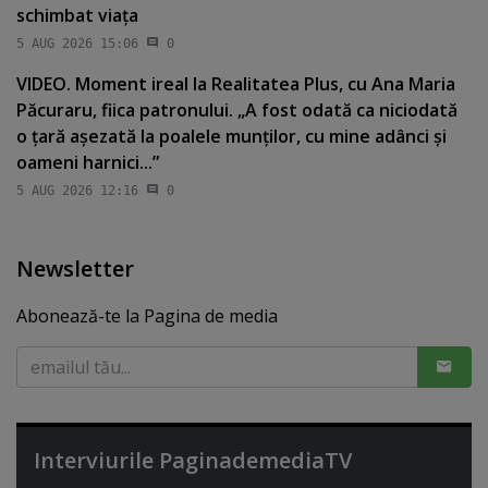
schimbat viaţa
5 AUG 2026 15:06
0
VIDEO. Moment ireal la Realitatea Plus, cu Ana Maria
Păcuraru, fiica patronului. „A fost odată ca niciodată
o ţară aşezată la poalele munţilor, cu mine adânci şi
oameni harnici...”
5 AUG 2026 12:16
0
Newsletter
Abonează-te la Pagina de media
Interviurile PaginademediaTV