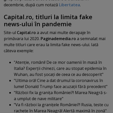
decembrie, după cum notază
Libertatea
.
Capital.ro, titluri la limita fake
news-ului în pandemie
Site-ul
Capital.ro
a avut mai multe derapaje în
primăvara lui 2020.
Paginademedia.ro
a semnalat mai
multe titluri care erau la limita fake news-ului. Iată
câteva exemple:
"Atenţie, români! De ce mor oamenii în masă în
Italia? Experţii chinezi, care au stopat epidemia în
Wuhan, au fost şocaţi de ceea ce au descoperit"
"Ultima oră! Cine a dat drumul la coronavirus în
lume! Donald Trump face acuzaţii fără precedent"
"Război fix la graniţa României?! Marea Neagră s-
a umplut de nave militare"
"Va fi război la graniţele României?! Rusia, teste cu
rachete în Marea Neagră! Alertă maximă în zonă"