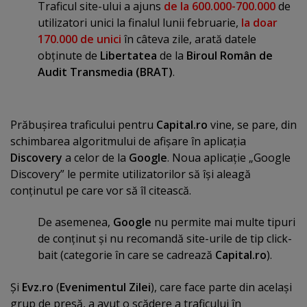
Traficul site-ului a ajuns
de la 600.000-700.000
de
utilizatori unici la finalul lunii februarie,
la doar
170.000 de unici
în câteva zile, arată datele
obţinute de
Libertatea
de la
Biroul Român de
Audit Transmedia (BRAT)
.
Prăbuşirea traficului pentru
Capital.ro
vine, se pare, din
schimbarea algoritmului de afişare în aplicaţia
Discovery
a celor de la
Google
. Noua aplicaţie „Google
Discovery” le permite utilizatorilor să îşi aleagă
conţinutul pe care vor să îl citească.
De asemenea,
Google
nu permite mai multe tipuri
de conţinut şi nu recomandă site-urile de tip click-
bait (categorie în care se cadrează
Capital.ro
).
Şi
Evz.ro
(
Evenimentul Zilei
), care face parte din acelaşi
grup de presă, a avut o scădere a traficului în