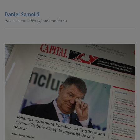
Daniel Samoilă
daniel.samoila
paginademedia.ro