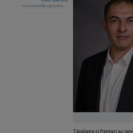
raul.bambu
paginademedia.ro
Tăpălaga şi Pantazi au lan