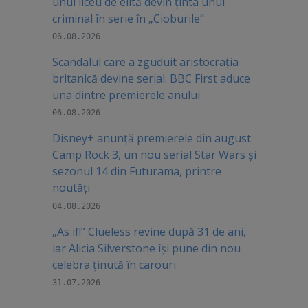
unui liceu de elită devin ținta unui
criminal în serie în „Cioburile”
06.08.2026
Scandalul care a zguduit aristocrația
britanică devine serial. BBC First aduce
una dintre premierele anului
06.08.2026
Disney+ anunță premierele din august.
Camp Rock 3, un nou serial Star Wars și
sezonul 14 din Futurama, printre
noutăți
04.08.2026
„As if!” Clueless revine după 31 de ani,
iar Alicia Silverstone își pune din nou
celebra ținută în carouri
31.07.2026