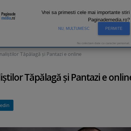
Vrei sa primesti cele mai importante stiri
Paginademedia.ro?
NU, MULTUMESC
PERMITE
CNA
INTERVIURI VIDEO
STUDIO VIDEO
AUDIENTE 
Nu colectam date cu caracter personal.
naliştilor Tăpălagă şi Pantazi e online
iştilor Tăpălagă şi Pantazi e onlin
edin