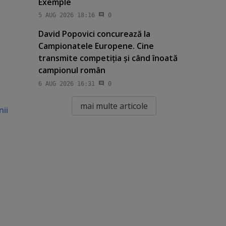
Exemple
5 AUG 2026 18:16
0
David Popovici concurează la
Campionatele Europene. Cine
transmite competiţia şi când înoată
campionul român
6 AUG 2026 16:31
0
mai multe articole
nii