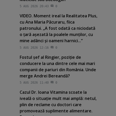
5 AUG 2026 20:43
0
VIDEO. Moment ireal la Realitatea Plus,
cu Ana Maria Păcuraru, fiica
patronului. „A fost odată ca niciodată
o ţară aşezată la poalele munţilor, cu
mine adânci şi oameni harnici...”
5 AUG 2026 12:16
0
Fostul şef al Ringier, poziţie de
conducere la una dintre cele mai mari
companii de pariuri din România. Unde
merge Andrei Bereandă?
5 AUG 2026 11:40
0
Cazul Dr. Ioana Vitamina scoate la
iveală o situaţie mult mai amplă: netul,
plin de reclame cu doctori care
promovează suplimente alimentare.