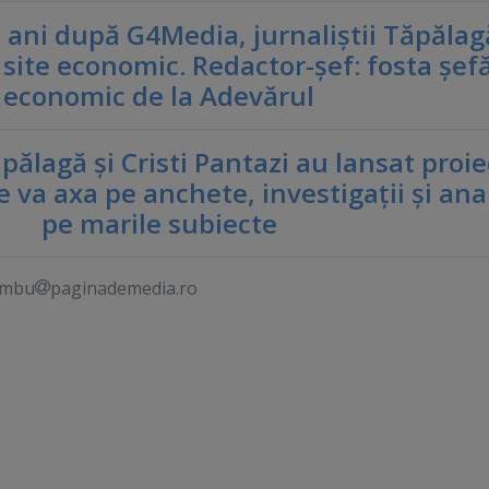
i ani după G4Media, jurnaliştii Tăpălag
 site economic. Redactor-şef: fosta şef
economic de la Adevărul
ălagă şi Cristi Pantazi au lansat proie
 va axa pe anchete, investigaţii şi ana
pe marile subiecte
ambu
paginademedia.ro