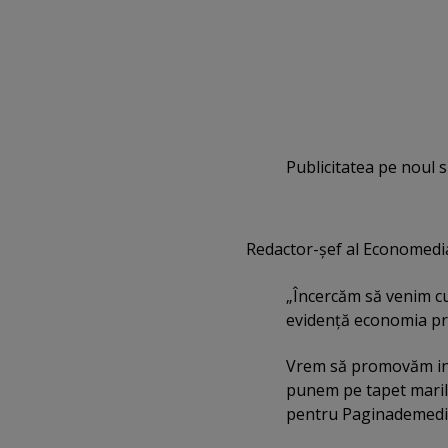
Publicitatea pe noul s
Redactor-şef al Economedia
„Încercăm să venim c
evidenţă economia priv
Vrem să promovăm iniţ
punem pe tapet maril
pentru Paginademedia.