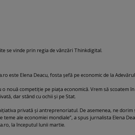
ite se vinde prin regia de vânzări Thinkdigital.
.ro este Elena Deacu, fosta şefă pe economic de la Adevărul
u o nouă competiţie pe piaţa economică. Vrem să scoatem în
ată, dar stând cu ochii şi pe Stat.
iativa privată şi antreprenoriatul. De asemenea, ne dorim 
e teme ale economiei mondiale”, a spus jurnalista Elena De
ro, la începutul lunii martie.