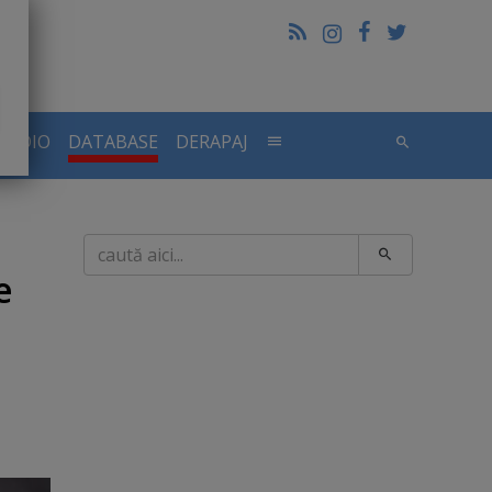
RADIO
DATABASE
DERAPAJ
Caută
e