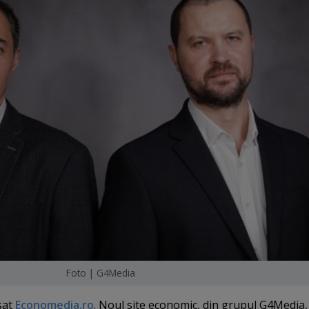
Foto | G4Media
sat
Economedia.ro
. Noul site economic, din grupul G4Media,