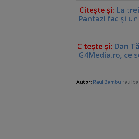
Citeşte şi:
La tre
Pantazi fac şi un
Citeşte şi:
Dan Tăp
G4Media.ro, ce se
Autor:
Raul Bambu
raul.b