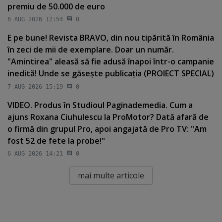
premiu de 50.000 de euro
6 AUG 2026 12:54
0
E pe bune! Revista BRAVO, din nou tipărită în România
în zeci de mii de exemplare. Doar un număr.
"Amintirea" aleasă să fie adusă înapoi într-o campanie
inedită! Unde se găseşte publicaţia (PROIECT SPECIAL)
7 AUG 2026 15:19
0
VIDEO. Produs în Studioul Paginademedia. Cum a
ajuns Roxana Ciuhulescu la ProMotor? Dată afară de
o firmă din grupul Pro, apoi angajată de Pro TV: "Am
fost 52 de fete la probe!"
6 AUG 2026 14:21
0
mai multe articole