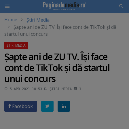
Home
Știri Media
Skip
Şapte ani de ZU TV. Îşi face cont de TikTok şi dă
to
startul unui concurs
main
content
Şapte ani de ZU TV. Îşi face
cont de TikTok şi dă startul
unui concurs
5 APR 2021 10:53
ȘTIRI MEDIA
1
Facebook