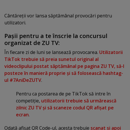
Cântăreţii vor lansa săptămânal provocări pentru
utilizatori.
Paşii pentru a te înscrie la concursul
organizat de ZU TV:
În fiecare zi de luni se lansează provocarea.
Utilizatorii
TikTok trebuie să preia sunetul original al
videoclipului postat săptămânal pe pagina ZU TV, să-l
posteze în manieră proprie şi să folosească hashtag-
ul #7AniDeZUTV
.
Pentru ca postarea de pe TikTok să intre în
competiţie,
utilizatorii trebuie să urmărească
zilnic ZU TV şi să scaneze codul QR afişat pe
ecran
.
Odată afişat QR Code-ul, acesta trebuie
scanat şi apoi