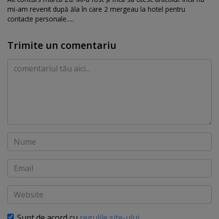
mi-am revenit după ăla în care 2 mergeau la hotel pentru
contacte personale.....
Trimite un comentariu
Comentariu
Nume
Email
Website
Sunt de acord cu
regulile site-ului