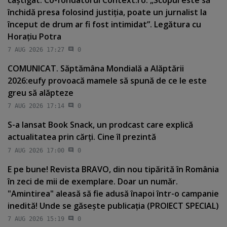
închidă presa folosind justiţia, poate un jurnalist la
început de drum ar fi fost intimidat”. Legătura cu
Horaţiu Potra
7 AUG 2026 17:27
0
COMUNICAT. Săptămâna Mondială a Alăptării
2026:eufy provoacă mamele să spună de ce le este
greu să alăpteze
7 AUG 2026 17:14
0
S-a lansat Book Snack, un prodcast care explică
actualitatea prin cărţi. Cine îl prezintă
7 AUG 2026 17:00
0
E pe bune! Revista BRAVO, din nou tipărită în România
în zeci de mii de exemplare. Doar un număr.
"Amintirea" aleasă să fie adusă înapoi într-o campanie
inedită! Unde se găseşte publicaţia (PROIECT SPECIAL)
7 AUG 2026 15:19
0