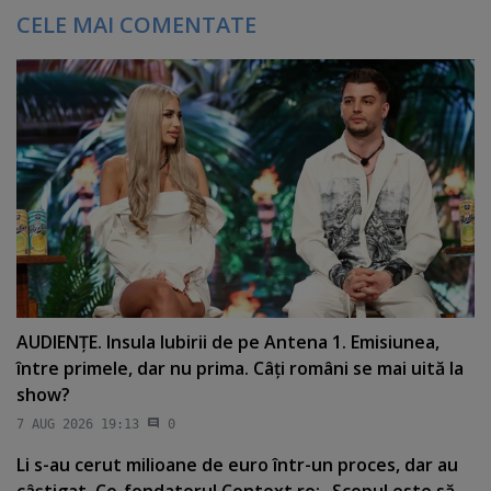
CELE MAI COMENTATE
AUDIENŢE. Insula Iubirii de pe Antena 1. Emisiunea,
între primele, dar nu prima. Câţi români se mai uită la
show?
7 AUG 2026 19:13
0
Li s-au cerut milioane de euro într-un proces, dar au
câştigat. Co-fondatorul Context.ro: „Scopul este să