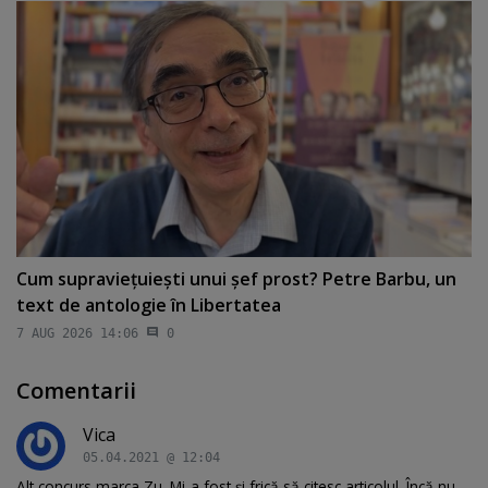
Cum supravieţuieşti unui şef prost? Petre Barbu, un
text de antologie în Libertatea
7 AUG 2026 14:06
0
Comentarii
Vica
05.04.2021 @ 12:04
Alt concurs marca Zu. Mi-a fost și frică să citesc articolul. Încă nu