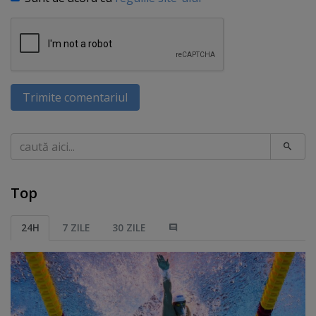
Trimite comentariul
Caută
Top
24H
7 ZILE
30 ZILE