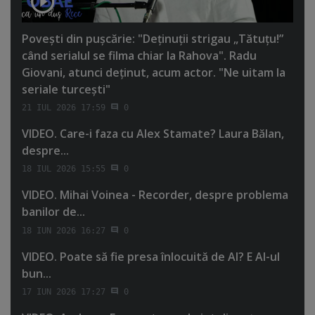
Poveşti din puşcărie: "Deţinuţii strigau „Tătuţu!”
când serialul se filma chiar la Rahova". Radu
Giovani, atunci deţinut, acum actor. "Ne uitam la
seriale turceşti"
21 IUL 2026 17:59
0
VIDEO. Care-i faza cu Alex Stamate? Laura Bălan,
despre...
18 IUL 2026 15:55
0
VIDEO. Mihai Voinea - Recorder, despre problema
banilor de...
18 IUN 2026 16:27
0
VIDEO. Poate să fie presa înlocuită de AI? E AI-ul
bun...
17 IUN 2026 17:27
0