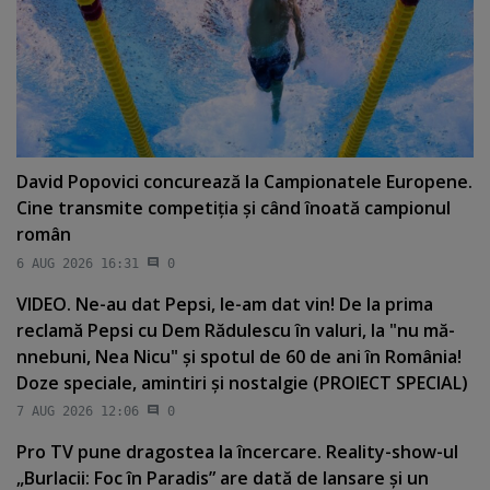
David Popovici concurează la Campionatele Europene.
Cine transmite competiţia şi când înoată campionul
român
6 AUG 2026 16:31
0
VIDEO. Ne-au dat Pepsi, le-am dat vin! De la prima
reclamă Pepsi cu Dem Rădulescu în valuri, la "nu mă-
nnebuni, Nea Nicu" şi spotul de 60 de ani în România!
Doze speciale, amintiri şi nostalgie (PROIECT SPECIAL)
7 AUG 2026 12:06
0
Pro TV pune dragostea la încercare. Reality-show-ul
„Burlacii: Foc în Paradis” are dată de lansare şi un