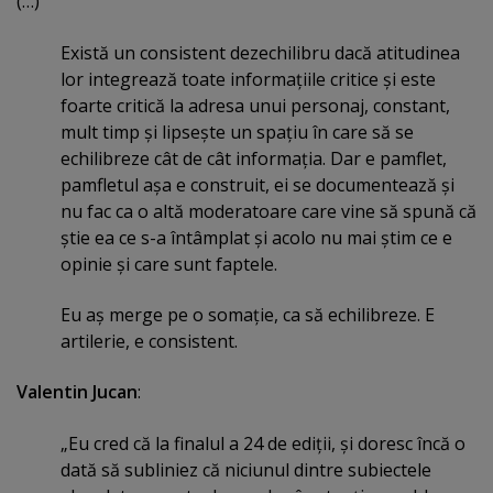
(…)
Există un consistent dezechilibru dacă atitudinea
lor integrează toate informaţiile critice şi este
foarte critică la adresa unui personaj, constant,
mult timp şi lipseşte un spaţiu în care să se
echilibreze cât de cât informaţia. Dar e pamflet,
pamfletul aşa e construit, ei se documentează şi
nu fac ca o altă moderatoare care vine să spună că
ştie ea ce s-a întâmplat şi acolo nu mai ştim ce e
opinie şi care sunt faptele.
Eu aş merge pe o somaţie, ca să echilibreze. E
artilerie, e consistent.
Valentin Jucan
:
„Eu cred că la finalul a 24 de ediţii, şi doresc încă o
dată să subliniez că niciunul dintre subiectele