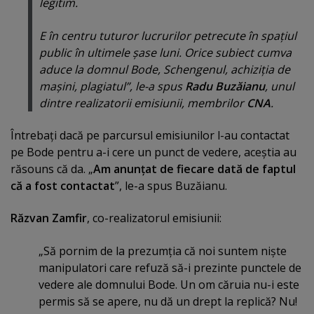
legitim.
E în centru tuturor lucrurilor petrecute în spaţiul
public în ultimele şase luni. Orice subiect cumva
aduce la domnul Bode, Schengenul, achiziţia de
maşini, plagiatul”, le-a spus
Radu Buzăianu
, unul
dintre realizatorii emisiunii, membrilor
CNA
.
Întrebaţi dacă pe parcursul emisiunilor l-au contactat
pe Bode pentru a-i cere un punct de vedere, aceştia au
răsouns că da. „
Am anunţat de fiecare dată de faptul
că a fost contactat
”, le-a spus Buzăianu.
Răzvan Zamfir
, co-realizatorul emisiunii:
„Să pornim de la prezumţia că noi suntem nişte
manipulatori care refuză să-i prezinte punctele de
vedere ale domnului Bode. Un om căruia nu-i este
permis să se apere, nu dă un drept la replică? Nu!