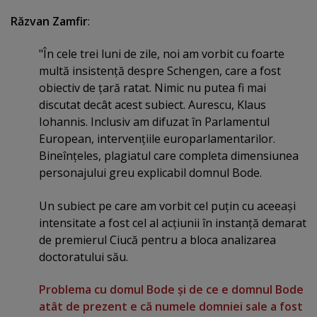
Răzvan Zamfir
:
"În cele trei luni de zile, noi am vorbit cu foarte
multă insistenţă despre Schengen, care a fost
obiectiv de ţară ratat. Nimic nu putea fi mai
discutat decât acest subiect. Aurescu, Klaus
Iohannis. Inclusiv am difuzat în Parlamentul
European, intervenţiile europarlamentarilor.
Bineînţeles, plagiatul care completa dimensiunea
personajului greu explicabil domnul Bode.
Un subiect pe care am vorbit cel puţin cu aceeaşi
intensitate a fost cel al acţiunii în instanţă demarat
de premierul Ciucă pentru a bloca analizarea
doctoratului său.
Problema cu domul Bode şi de ce e domnul Bode
atât de prezent e că numele domniei sale a fost