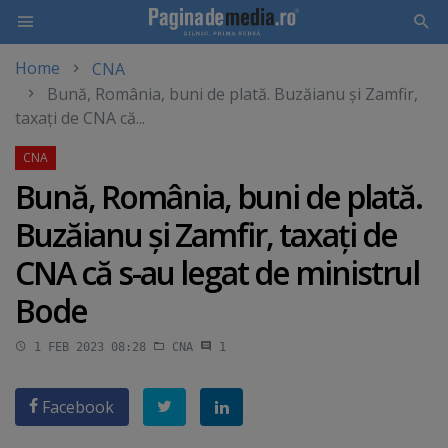
Home
CNA
Skip
Bună, România, buni de plată. Buzăianu şi Zamfir,
to
taxaţi de CNA că...
main
content
Bună, România, buni de plată.
Buzăianu şi Zamfir, taxaţi de
CNA că s-au legat de ministrul
Bode
1 FEB 2023 08:28
CNA
1
Facebook