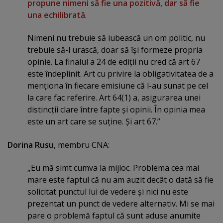
propune nimeni să fie una pozitivă, dar să fie
una echilibrată
.
Nimeni nu trebuie să iubească un om politic, nu
trebuie să-l urască, doar să îşi formeze propria
opinie. La finalul a 24 de ediţii nu cred că art 67
este îndeplinit. Art cu privire la obligativitatea de a
menţiona în fiecare emisiune că l-au sunat pe cel
la care fac referire. Art 64(1) a, asigurarea unei
distincţii clare între fapte şi opinii. În opinia mea
este un art care se suţine. Şi art 67.”
Dorina Rusu
, membru CNA:
„Eu mă simt cumva la mijloc. Problema cea mai
mare este faptul că nu am auzit decât o dată să fie
solicitat punctul lui de vedere şi nici nu este
prezentat un punct de vedere alternativ. Mi se mai
pare o problemă faptul că sunt aduse anumite