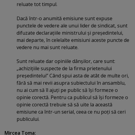
reluate tot timpul.
Dacă într-o anumită emisiune sunt expuse
punctele de vedere ale unui lider de sindicat, sunt
difuzate declaraţiile ministrului şi preşedintelui,
mai departe, în celelalte emisiuni aceste puncte de
vedere nu mai sunt reluate.
Sunt reluate dar opiniile dânşilor, care sunt:
„achiziţiile suspecte de la firma prietenului
preşedintelui” Când spui asta de atât de multe ori,
fără să mai revii asupra subiectului în ansamblu,
nu ai cum să îl ajuţi pe public să îşi formeze o
opinie corectă. Pentru ca publicul să îşi formeze o
opinie corectă trebuie să să uite la această
emisiune ca într-un serial, ceea ce nu poţi să ceri
publicului.
Mircea Toma: