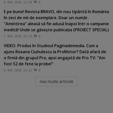
6 AUG 2026 12:54
0
E pe bune! Revista BRAVO, din nou tipărită în România
în zeci de mii de exemplare. Doar un număr.
"Amintirea" aleasă să fie adusă înapoi într-o campanie
inedită! Unde se găseşte publicaţia (PROIECT SPECIAL)
7 AUG 2026 15:19
0
VIDEO. Produs în Studioul Paginademedia. Cum a
ajuns Roxana Ciuhulescu la ProMotor? Dată afară de
o firmă din grupul Pro, apoi angajată de Pro TV: "Am
fost 52 de fete la probe!"
6 AUG 2026 14:21
0
mai multe articole