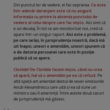
Din punctul lor de vedere, ei fac seprarea
. Ce este
într-adevăr deranjant este că nu asigură
informaţia cu privire la absenţa punctului de
vedere al celui despre care fac mişto.
Aici simt că
e un decalaj. În tot ce am monitorizat noi, cred că
apare într-un singur raport
. Aici este o problemă,
pe care iarăşi, în jurisprudenţa noastră, dacă mă
uit înapoi, uneori o amendăm, uneori spunem că
e de datoria persoanei care este în poziţie
publică să se apere.
Clotilde! De Clotilde facem mişto, când nu vrea
să apară, hai să o amendăm pe ea că refuză.
Pe
altă speţă am amendat destul de sever emisiunile
Ancăi Alexandrescu care uită şi ea să sune un
ministru sau îl ameninţă. Între aceste două cazuri
de jurisprudenţă mă găsesc.