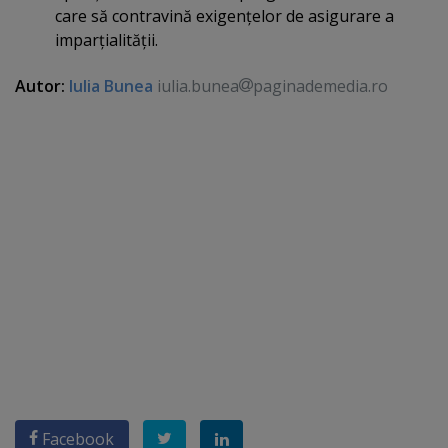
care să contravină exigenţelor de asigurare a
imparţialităţii.
Autor:
Iulia Bunea
iulia.bunea
paginademedia.ro
Facebook