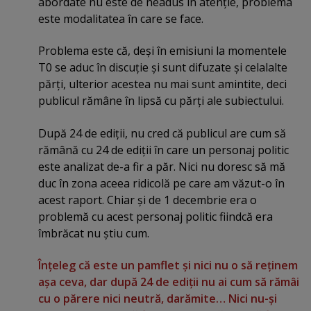
abordate nu este de neadus în atenţie, problema
este modalitatea în care se face.
Problema este că, deşi în emisiuni la momentele
T0 se aduc în discuţie şi sunt difuzate şi celalalte
părţi, ulterior acestea nu mai sunt amintite, deci
publicul rămâne în lipsă cu părţi ale subiectului.
După 24 de ediţii, nu cred că publicul are cum să
rămână cu 24 de ediţii în care un personaj politic
este analizat de-a fir a păr. Nici nu doresc să mă
duc în zona aceea ridicolă pe care am văzut-o în
acest raport. Chiar şi de 1 decembrie era o
problemă cu acest personaj politic fiindcă era
îmbrăcat nu ştiu cum.
Înţeleg că este un pamflet şi nici nu o să reţinem
aşa ceva, dar după 24 de ediţii nu ai cum să rămâi
cu o părere nici neutră, darămite… Nici nu-şi