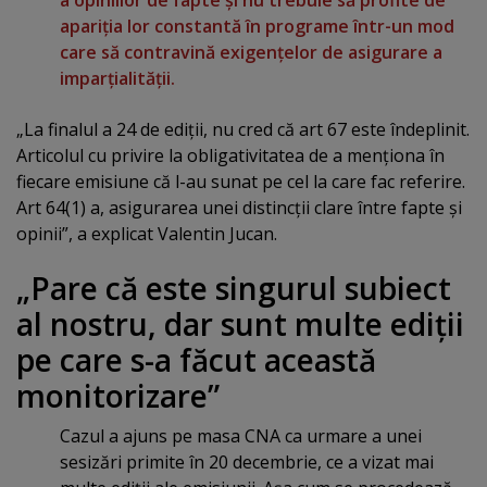
a opiniilor de fapte şi nu trebuie să profite de
apariţia lor constantă în programe într-un mod
care să contravină exigenţelor de asigurare a
imparţialităţii.
„La finalul a 24 de ediţii, nu cred că art 67 este îndeplinit.
Articolul cu privire la obligativitatea de a menţiona în
fiecare emisiune că l-au sunat pe cel la care fac referire.
Art 64(1) a, asigurarea unei distincţii clare între fapte şi
opinii”, a explicat Valentin Jucan.
„Pare că este singurul subiect
al nostru, dar sunt multe ediţii
pe care s-a făcut această
monitorizare”
Cazul a ajuns pe masa CNA ca urmare a unei
sesizări primite în 20 decembrie, ce a vizat mai