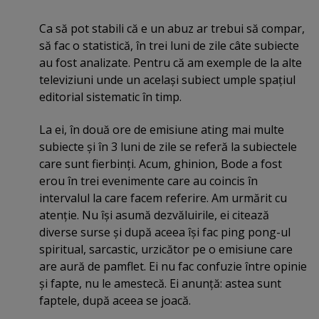
Ca să pot stabili că e un abuz ar trebui să compar,
să fac o statistică, în trei luni de zile câte subiecte
au fost analizate. Pentru că am exemple de la alte
televiziuni unde un acelaşi subiect umple spaţiul
editorial sistematic în timp.
La ei, în două ore de emisiune ating mai multe
subiecte şi în 3 luni de zile se referă la subiectele
care sunt fierbinţi. Acum, ghinion, Bode a fost
erou în trei evenimente care au coincis în
intervalul la care facem referire. Am urmărit cu
atenţie. Nu îşi asumă dezvăluirile, ei citează
diverse surse şi după aceea îşi fac ping pong-ul
spiritual, sarcastic, urzicător pe o emisiune care
are aură de pamflet. Ei nu fac confuzie între opinie
şi fapte, nu le amestecă. Ei anunţă: astea sunt
faptele, după aceea se joacă.