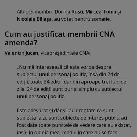
Alţi trei membri,
Dorina Rusu
,
Mircea Toma
şi
Nicolaie Bălaşa
, au votat pentru somaţie.
Cum au justificat membrii CNA
amenda?
Valentin Jucan
, vicepreşedintele CNA:
„Nu mă interesează că este vorba despre
subiectul unui personaj politic, însă din 24 de
ediţii, toate 24 ediţii, dar din aproape trei luni de
zile, 24 de ediţii sunt pur şi simplu cu subiectul
unui personaj politic.
Este adevărat şi dânşii au dreptate că sunt
subiecte la zi, sunt subiecte de interes public, au
fost date toate punctele de vedere care au existat,
însă, în opinia mea, modul în care nu se face