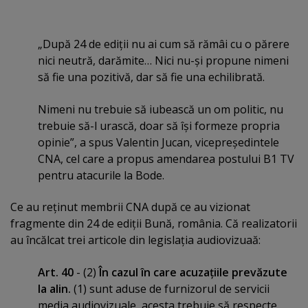
„După 24 de ediţii nu ai cum să rămâi cu o părere
nici neutră, darămite… Nici nu-şi propune nimeni
să fie una pozitivă, dar să fie una echilibrată.
Nimeni nu trebuie să iubească un om politic, nu
trebuie să-l urască, doar să îşi formeze propria
opinie”, a spus Valentin Jucan, vicepreşedintele
CNA, cel care a propus amendarea postului B1 TV
pentru atacurile la Bode.
Ce au reţinut membrii CNA după ce au vizionat
fragmente din 24 de ediţii Bună, românia. Că realizatorii
au încălcat trei articole din legislaţia audiovizuaă:
Art. 40
- (2)
În cazul în care acuzaţiile prevăzute
la alin.
(1) sunt aduse de furnizorul de servicii
media audiovizuale, acesta trebuie să respecte