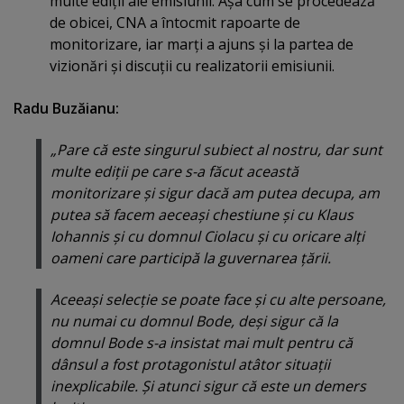
multe ediţii ale emisiunii. Aşa cum se procedează
de obicei, CNA a întocmit rapoarte de
monitorizare, iar marţi a ajuns şi la partea de
vizionări şi discuţii cu realizatorii emisiunii.
Radu Buzăianu:
„Pare că este singurul subiect al nostru, dar sunt
multe ediţii pe care s-a făcut această
monitorizare şi sigur dacă am putea decupa, am
putea să facem aeceaşi chestiune şi cu Klaus
Iohannis şi cu domnul Ciolacu şi cu oricare alţi
oameni care participă la guvernarea ţării.
Aceeaşi selecţie se poate face şi cu alte persoane,
nu numai cu domnul Bode, deşi sigur că la
domnul Bode s-a insistat mai mult pentru că
dânsul a fost protagonistul atâtor situaţii
inexplicabile. Şi atunci sigur că este un demers