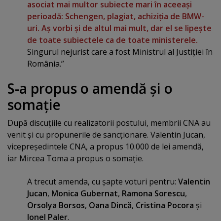
asociat mai multor subiecte mari în aceeaşi
perioadă: Schengen, plagiat, achiziţia de BMW-
uri.
Aş vorbi şi de altul mai mult, dar el se lipeşte
de toate subiectele ca de toate ministerele.
Singurul nejurist care a fost Ministrul al Justiţiei în
România.”
S-a propus o amendă şi o
somaţie
După discuţiile cu realizatorii postului, membrii CNA au
venit şi cu propunerile de sancţionare. Valentin Jucan,
vicepreşedintele CNA, a propus 10.000 de lei amendă,
iar Mircea Toma a propus o somaţie.
A trecut amenda, cu şapte voturi pentru:
Valentin
Jucan
,
Monica Gubernat
,
Ramona Sorescu
,
Orsolya Borsos
,
Oana Dincă
,
Cristina Pocora
şi
Ionel Paler
.