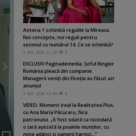
Antena 1 schimbă regulile la Mireasa.
Noi concepte, noi reguli pentru
sezonul cu numărul 14. Ce se schimbă?
4 AUG 2026 11:10
0
EXCLUSIV Paginademedia. Şeful Ringier
România pleacă din companie.
Managerii veniţi din Elveţia au făcut azi
anunţul
4 AUG 2026 12:04
0
VIDEO. Moment ireal la Realitatea Plus,
cu Ana Maria Păcuraru, fiica
patronului. „A fost odată ca niciodată
o ţară aşezată la poalele munţilor, cu
mine adânci şi oameni harnici...”