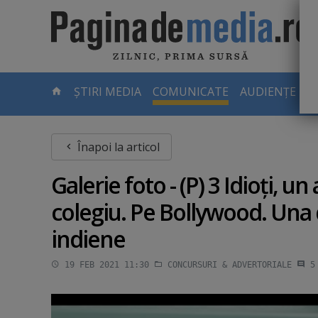
Skip
to
main
content
-
ȘTIRI MEDIA
COMUNICATE
AUDIENȚE TV
PAGINA
CURENTĂ
Înapoi la articol
Galerie foto - (P) 3 Idioţi, u
colegiu. Pe Bollywood. Una 
indiene
19 FEB 2021 11:30
CONCURSURI & ADVERTORIALE