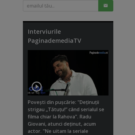
Interviurile
PaginademediaTV
Poveşti din puşcărie: "Deţinuţii
strigau „Tătuţu!” când serialul se
filma chiar la Rahova". Radu
Giovani, atunci deţinut, acum
actor. "Ne uitam la seriale