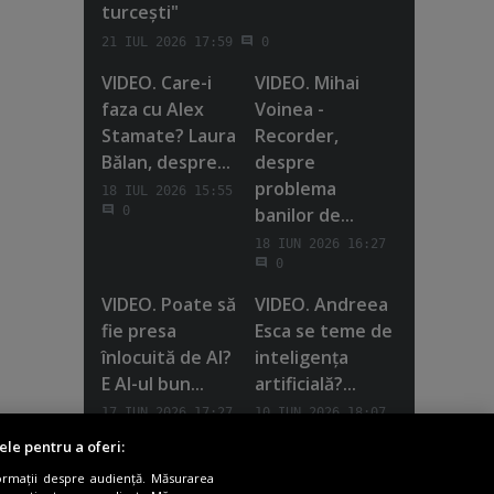
turceşti"
21 IUL 2026 17:59
0
VIDEO. Care-i
VIDEO. Mihai
faza cu Alex
Voinea -
Stamate? Laura
Recorder,
Bălan, despre...
despre
problema
18 IUL 2026 15:55
banilor de...
0
18 IUN 2026 16:27
0
VIDEO. Poate să
VIDEO. Andreea
fie presa
Esca se teme de
înlocuită de AI?
inteligenţa
E AI-ul bun...
artificială?...
17 IUN 2026 17:27
10 IUN 2026 18:07
0
0
ele pentru a oferi:
Vezi toate
ormații despre audiență. Măsurarea