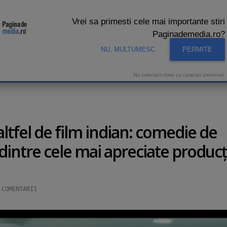
Vrei sa primesti cele mai importante stiri
Paginademedia.ro?
NU, MULTUMESC
PERMITE
CNA
INTERVIURI VIDEO
STUDIO VIDEO
AUDIENTE 
Nu colectam date cu caracter personal.
n altfel de film indian: comedie de
dintre cele mai apreciate producţ
5
COMENTARII