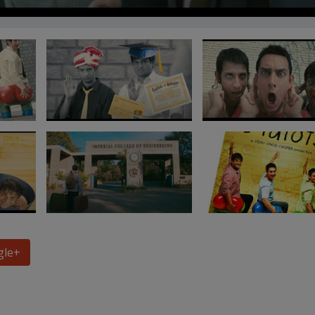
gle
+