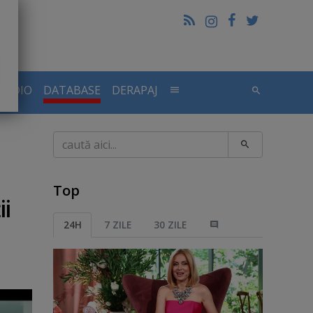
RADIO
DATABASE
DERAPAJ
Caută
Top
ii
24H
7 ZILE
30 ZILE