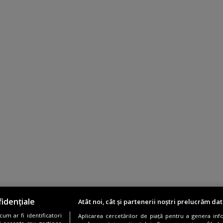
idențiale
Atât noi, cât și partenerii noștri prelucrăm dat
um ar fi identificatori
Aplicarea cercetărilor de piață pentru a genera inf